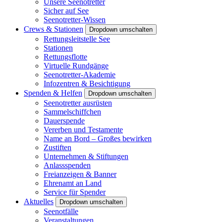
Unsere Seenotretter
Sicher auf See
Seenotretter-Wissen
Crews & Stationen
Dropdown umschalten
Rettungsleitstelle See
Stationen
Rettungsflotte
Virtuelle Rundgänge
Seenotretter-Akademie
Infozentren & Besichtigung
Spenden & Helfen
Dropdown umschalten
Seenotretter ausrüsten
Sammelschiffchen
Dauerspende
Vererben und Testamente
Name an Bord – Großes bewirken
Zustiften
Unternehmen & Stiftungen
Anlassspenden
Freianzeigen & Banner
Ehrenamt an Land
Service für Spender
Aktuelles
Dropdown umschalten
Seenotfälle
Veranstaltungen