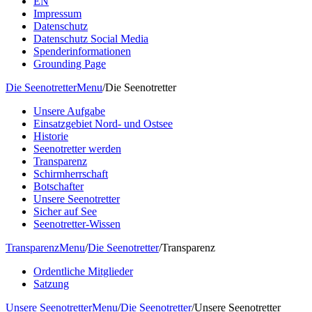
EN
Impressum
Datenschutz
Datenschutz Social Media
Spenderinformationen
Grounding Page
Die Seenotretter
Menu
/
Die Seenotretter
Unsere Aufgabe
Einsatzgebiet Nord- und Ostsee
Historie
Seenotretter werden
Transparenz
Schirmherrschaft
Botschafter
Unsere Seenotretter
Sicher auf See
Seenotretter-Wissen
Transparenz
Menu
/
Die Seenotretter
/
Transparenz
Ordentliche Mitglieder
Satzung
Unsere Seenotretter
Menu
/
Die Seenotretter
/
Unsere Seenotretter