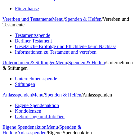
Für zuhause
Vererben und Testamente
Menu
/
Spenden & Helfen
/
Vererben und
Testamente
Testamentsspende
Berliner Testament
Gesetzliche Erbfolge und Pflichtteile beim Nachlass
Informationen zu Testament und vererben
Unternehmen & Stiftungen
Menu
/
Spenden & Helfen
/
Unternehmen
& Stiftungen
Unternehmensspende
Stiftungen
Anlassspenden
Menu
/
Spenden & Helfen
/
Anlassspenden
Eigene Spendenaktion
Kondolenzen
Geburtstage und Jubiläen
Eigene Spendenaktion
Menu
/
Spenden &
Helfen
/
Anlassspenden
/
Eigene Spendenaktion