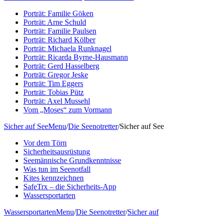
Porträt: Familie Göken
Porträt: Arne Schuld
Porträt: Familie Paulsen
Porträt: Richard Kölber
Porträt: Michaela Runknagel
Porträt: Ricarda Byrne-Hausmann
Porträt: Gerd Hasselberg
Porträt: Gregor Jeske
Porträt: Tim Eggers
Porträt: Tobias Pütz
Porträt: Axel Mussehl
Vom „Moses“ zum Vormann
Sicher auf See
Menu
/
Die Seenotretter
/
Sicher auf See
Vor dem Törn
Sicherheitsausrüstung
Seemännische Grundkenntnisse
Was tun im Seenotfall
Kites kennzeichnen
SafeTrx – die Sicherheits-App
Wassersportarten
Wassersportarten
Menu
/
Die Seenotretter
/
Sicher auf