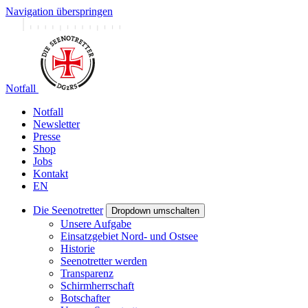
Navigation überspringen
Notfall
Notfall
Newsletter
Presse
Shop
Jobs
Kontakt
EN
Die Seenotretter
Dropdown umschalten
Unsere Aufgabe
Einsatzgebiet Nord- und Ostsee
Historie
Seenotretter werden
Transparenz
Schirmherrschaft
Botschafter