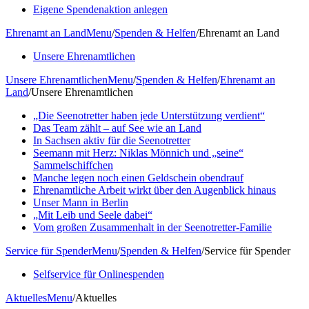
Eigene Spendenaktion anlegen
Ehrenamt an Land
Menu
/
Spenden & Helfen
/
Ehrenamt an Land
Unsere Ehrenamtlichen
Unsere Ehrenamtlichen
Menu
/
Spenden & Helfen
/
Ehrenamt an
Land
/
Unsere Ehrenamtlichen
„Die Seenotretter haben jede Unterstützung verdient“
Das Team zählt – auf See wie an Land
In Sachsen aktiv für die Seenotretter
Seemann mit Herz: Niklas Mönnich und „seine“
Sammelschiffchen
Manche legen noch einen Geldschein obendrauf
Ehrenamtliche Arbeit wirkt über den Augenblick hinaus
Unser Mann in Berlin
„Mit Leib und Seele dabei“
Vom großen Zusammenhalt in der Seenotretter-Familie
Service für Spender
Menu
/
Spenden & Helfen
/
Service für Spender
Selfservice für Onlinespenden
Aktuelles
Menu
/
Aktuelles