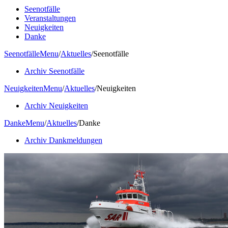
Seenotfälle
Veranstaltungen
Neuigkeiten
Danke
Seenotfälle
Menu
/
Aktuelles
/
Seenotfälle
Archiv Seenotfälle
Neuigkeiten
Menu
/
Aktuelles
/
Neuigkeiten
Archiv Neuigkeiten
Danke
Menu
/
Aktuelles
/
Danke
Archiv Dankmeldungen