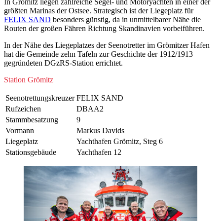
In Grömitz liegen zahlreiche Segel- und Motoryachten in einer der
größten Marinas der Ostsee. Strategisch ist der Liegeplatz für
FELIX SAND
besonders günstig, da in unmittelbarer Nähe die
Routen der großen Fähren Richtung Skandinavien vorbeiführen.
In der Nähe des Liegeplatzes der Seenotretter im Grömitzer Hafen
hat die Gemeinde zehn Tafeln zur Geschichte der 1912/1913
gegründeten DGzRS-Station errichtet.
Station Grömitz
Seenotrettungs­kreuzer
FELIX SAND
Rufzeichen
DBAA2
Stammbesatzung
9
Vormann
Markus Davids
Liegeplatz
Yachthafen Grömitz, Steg 6
Stationsgebäude
Yachthafen 12