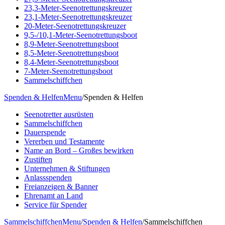
23,3-Meter-Seenotrettungskreuzer
23,1-Meter-Seenotrettungskreuzer
20-Meter-Seenotrettungskreuzer
9,5-/10,1-Meter-Seenotrettungsboot
8,9-Meter-Seenotrettungsboot
8,5-Meter-Seenotrettungsboot
8,4-Meter-Seenotrettungsboot
7-Meter-Seenotrettungsboot
Sammelschiffchen
Spenden & Helfen
Menu
/
Spenden & Helfen
Seenotretter ausrüsten
Sammelschiffchen
Dauerspende
Vererben und Testamente
Name an Bord – Großes bewirken
Zustiften
Unternehmen & Stiftungen
Anlassspenden
Freianzeigen & Banner
Ehrenamt an Land
Service für Spender
Sammelschiffchen
Menu
/
Spenden & Helfen
/
Sammelschiffchen