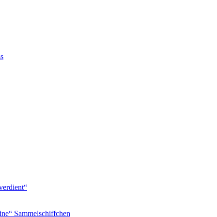
ss
verdient“
ine“ Sammelschiffchen