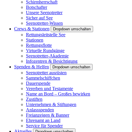
Schirmherrschaft
Botschafter
Unsere Seenotretter
Sicher auf See
Seenotretter-Wissen
Crews & Stationen
Dropdown umschalten
Rettungsleitstelle See
Stationen
Rettungsflotte
Virtuelle Rundgänge
Seenotretter-Akademie
Infozentren & Besichtigung
Spenden & Helfen
Dropdown umschalten
Seenotretter ausrüsten
Sammelschiffchen
Dauerspende
Vererben und Testamente
Name an Bord – Großes bewirken
Zustiften
Unternehmen & Stiftungen
Anlassspenden
Freianzeigen & Banner
Ehrenamt an Land
Service für Spender
Aktuelles
Dropdown umschalten