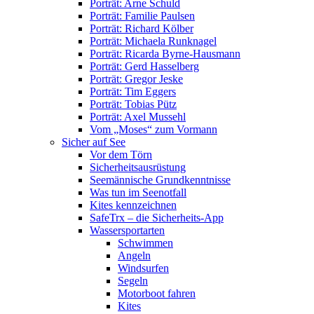
Porträt: Arne Schuld
Porträt: Familie Paulsen
Porträt: Richard Kölber
Porträt: Michaela Runknagel
Porträt: Ricarda Byrne-Hausmann
Porträt: Gerd Hasselberg
Porträt: Gregor Jeske
Porträt: Tim Eggers
Porträt: Tobias Pütz
Porträt: Axel Mussehl
Vom „Moses“ zum Vormann
Sicher auf See
Vor dem Törn
Sicherheitsausrüstung
Seemännische Grundkenntnisse
Was tun im Seenotfall
Kites kennzeichnen
SafeTrx – die Sicherheits-App
Wassersportarten
Schwimmen
Angeln
Windsurfen
Segeln
Motorboot fahren
Kites