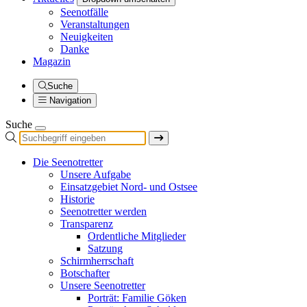
Seenotfälle
Veranstaltungen
Neuigkeiten
Danke
Magazin
Suche
Navigation
Suche
Die Seenotretter
Unsere Aufgabe
Einsatzgebiet Nord- und Ostsee
Historie
Seenotretter werden
Transparenz
Ordentliche Mitglieder
Satzung
Schirmherrschaft
Botschafter
Unsere Seenotretter
Porträt: Familie Göken