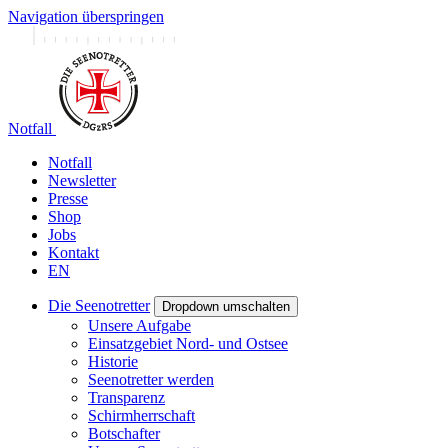
Navigation überspringen
Notfall
Notfall
Newsletter
Presse
Shop
Jobs
Kontakt
EN
Die Seenotretter
Dropdown umschalten
Unsere Aufgabe
Einsatzgebiet Nord- und Ostsee
Historie
Seenotretter werden
Transparenz
Schirmherrschaft
Botschafter