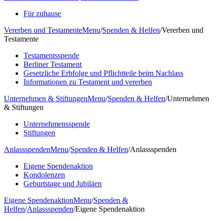
Für zuhause
Vererben und Testamente
Menu
/
Spenden & Helfen
/
Vererben und
Testamente
Testamentsspende
Berliner Testament
Gesetzliche Erbfolge und Pflichtteile beim Nachlass
Informationen zu Testament und vererben
Unternehmen & Stiftungen
Menu
/
Spenden & Helfen
/
Unternehmen
& Stiftungen
Unternehmensspende
Stiftungen
Anlassspenden
Menu
/
Spenden & Helfen
/
Anlassspenden
Eigene Spendenaktion
Kondolenzen
Geburtstage und Jubiläen
Eigene Spendenaktion
Menu
/
Spenden &
Helfen
/
Anlassspenden
/
Eigene Spendenaktion