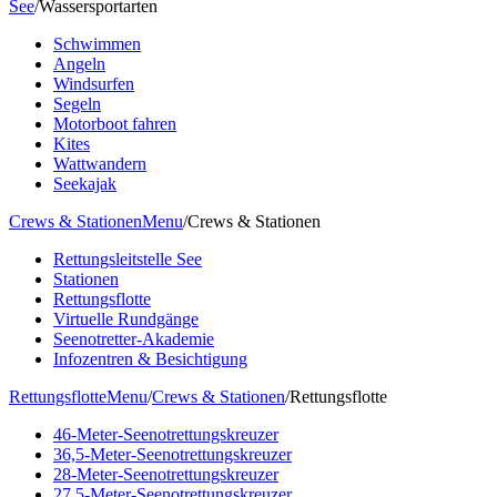
See
/
Wassersportarten
Schwimmen
Angeln
Windsurfen
Segeln
Motorboot fahren
Kites
Wattwandern
Seekajak
Crews & Stationen
Menu
/
Crews & Stationen
Rettungsleitstelle See
Stationen
Rettungsflotte
Virtuelle Rundgänge
Seenotretter-Akademie
Infozentren & Besichtigung
Rettungsflotte
Menu
/
Crews & Stationen
/
Rettungsflotte
46-Meter-Seenotrettungskreuzer
36,5-Meter-Seenotrettungskreuzer
28-Meter-Seenotrettungskreuzer
27,5-Meter-Seenotrettungskreuzer