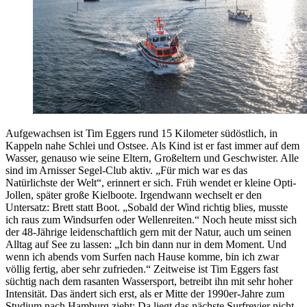
Aufgewachsen ist Tim Eggers rund 15 Kilometer südöstlich, in
Kappeln nahe Schlei und Ostsee. Als Kind ist er fast immer auf dem
Wasser, genauso wie seine Eltern, Großeltern und Geschwister. Alle
sind im Arnisser Segel-Club aktiv. „Für mich war es das
Natürlichste der Welt“, erinnert er sich. Früh wendet er kleine Opti-
Jollen, später große Kielboote. Irgendwann wechselt er den
Untersatz: Brett statt Boot. „Sobald der Wind richtig blies, musste
ich raus zum Windsurfen oder Wellenreiten.“ Noch heute misst sich
der 48-Jährige leidenschaftlich gern mit der Natur, auch um seinen
Alltag auf See zu lassen: „Ich bin dann nur in dem Moment. Und
wenn ich abends vom Surfen nach Hause komme, bin ich zwar
völlig fertig, aber sehr zufrieden.“ Zeitweise ist Tim Eggers fast
süchtig nach dem rasanten Wassersport, betreibt ihn mit sehr hoher
Intensität. Das ändert sich erst, als er Mitte der 1990er-Jahre zum
Studium nach Hamburg zieht: Da liegt das nächste Surfrevier nicht