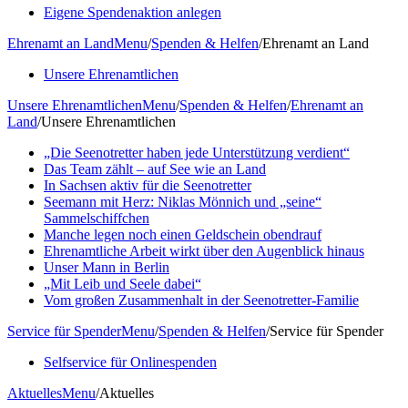
Eigene Spendenaktion anlegen
Ehrenamt an Land
Menu
/
Spenden & Helfen
/
Ehrenamt an Land
Unsere Ehrenamtlichen
Unsere Ehrenamtlichen
Menu
/
Spenden & Helfen
/
Ehrenamt an
Land
/
Unsere Ehrenamtlichen
„Die Seenotretter haben jede Unterstützung verdient“
Das Team zählt – auf See wie an Land
In Sachsen aktiv für die Seenotretter
Seemann mit Herz: Niklas Mönnich und „seine“
Sammelschiffchen
Manche legen noch einen Geldschein obendrauf
Ehrenamtliche Arbeit wirkt über den Augenblick hinaus
Unser Mann in Berlin
„Mit Leib und Seele dabei“
Vom großen Zusammenhalt in der Seenotretter-Familie
Service für Spender
Menu
/
Spenden & Helfen
/
Service für Spender
Selfservice für Onlinespenden
Aktuelles
Menu
/
Aktuelles