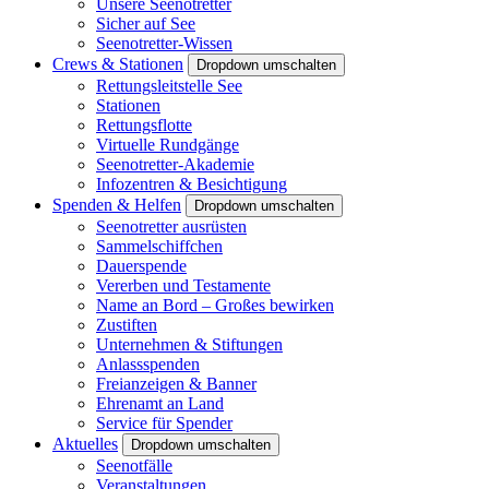
Unsere Seenotretter
Sicher auf See
Seenotretter-Wissen
Crews & Stationen
Dropdown umschalten
Rettungsleitstelle See
Stationen
Rettungsflotte
Virtuelle Rundgänge
Seenotretter-Akademie
Infozentren & Besichtigung
Spenden & Helfen
Dropdown umschalten
Seenotretter ausrüsten
Sammelschiffchen
Dauerspende
Vererben und Testamente
Name an Bord – Großes bewirken
Zustiften
Unternehmen & Stiftungen
Anlassspenden
Freianzeigen & Banner
Ehrenamt an Land
Service für Spender
Aktuelles
Dropdown umschalten
Seenotfälle
Veranstaltungen