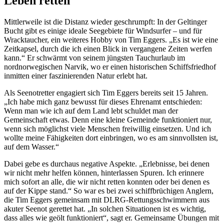
Leben retten
Mittlerweile ist die Distanz wieder geschrumpft: In der Geltinger
Bucht gibt es einige ideale Seegebiete für Windsurfer – und für
Wracktaucher, ein weiteres Hobby von Tim Eggers. „Es ist wie eine
Zeitkapsel, durch die ich einen Blick in vergangene Zeiten werfen
kann.“ Er schwärmt von seinem jüngsten Tauchurlaub im
nordnorwegischen Narvik, wo er einen historischen Schiffsfriedhof
inmitten einer faszinierenden Natur erlebt hat.
Als Seenotretter engagiert sich Tim Eggers bereits seit 15 Jahren.
„Ich habe mich ganz bewusst für dieses Ehrenamt entschieden:
Wenn man wie ich auf dem Land lebt schuldet man der
Gemeinschaft etwas. Denn eine kleine Gemeinde funktioniert nur,
wenn sich möglichst viele Menschen freiwillig einsetzen. Und ich
wollte meine Fähigkeiten dort einbringen, wo es am sinnvollsten ist,
auf dem Wasser.“
Dabei gebe es durchaus negative Aspekte. „Erlebnisse, bei denen
wir nicht mehr helfen können, hinterlassen Spuren. Ich erinnere
mich sofort an alle, die wir nicht retten konnten oder bei denen es
auf der Kippe stand.“ So war es bei zwei schiffbrüchigen Anglern,
die Tim Eggers gemeinsam mit DLRG-Rettungsschwimmern aus
akuter Seenot gerettet hat. „In solchen Situationen ist es wichtig,
dass alles wie geölt funktioniert“, sagt er. Gemeinsame Übungen mit