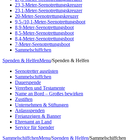
23,3-Meter-Seenotrettungskreuzer
23,1-Meter-Seenotrettungskreuzer
20-Meter-Seenotrettungskreuzer
9,5-/10,1-Meter-Seenotrettungsboot
8,9-Meter-Seenotrettungsboot
8,5-Meter-Seenotrettungsboot
8,4-Meter-Seenotrettungsboot
7-Meter-Seenotrettungsboot
Sammelschiffchen
Spenden & Helfen
Menu
/
Spenden & Helfen
Seenotretter ausrüsten
Sammelschiffchen
Dauerspende
Vererben und Testamente
Name an Bord – Großes bewirken
Zustiften
Unternehmen & Stiftungen
Anlassspenden
Freianzeigen & Banner
Ehrenamt an Land
Service für Spender
Sammelschiffchen
Menu
/
Spenden & Helfen
/
Sammelschiffchen