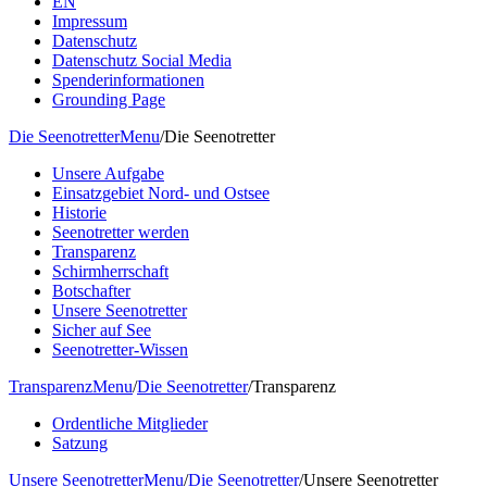
EN
Impressum
Datenschutz
Datenschutz Social Media
Spenderinformationen
Grounding Page
Die Seenotretter
Menu
/
Die Seenotretter
Unsere Aufgabe
Einsatzgebiet Nord- und Ostsee
Historie
Seenotretter werden
Transparenz
Schirmherrschaft
Botschafter
Unsere Seenotretter
Sicher auf See
Seenotretter-Wissen
Transparenz
Menu
/
Die Seenotretter
/
Transparenz
Ordentliche Mitglieder
Satzung
Unsere Seenotretter
Menu
/
Die Seenotretter
/
Unsere Seenotretter