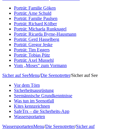
Porträt: Familie Göken
Porträt: Arne Schuld
Porträt: Familie Paulsen
Porträt: Richard Kölber
Porträt: Michaela Runknagel
Porträt: Ricarda Byrne-Hausmann
Porträt: Gerd Hasselberg
Porträt: Gregor Jeske
Porträt: Tim Eggers
Porträt: Tobias Pütz
Porträt: Axel Mussehl
Vom „Moses“ zum Vormann
Sicher auf See
Menu
/
Die Seenotretter
/
Sicher auf See
Vor dem Törn
Sicherheitsausrüstung
Seemännische Grundkenntnisse
Was tun im Seenotfall
Kites kennzeichnen
SafeTrx – die Sicherheits-App
Wassersportarten
Wassersportarten
Menu
/
Die Seenotretter
/
Sicher auf