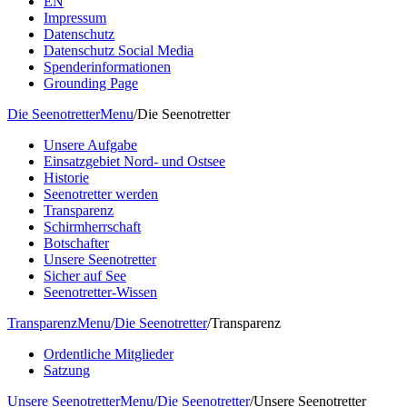
EN
Impressum
Datenschutz
Datenschutz Social Media
Spenderinformationen
Grounding Page
Die Seenotretter
Menu
/
Die Seenotretter
Unsere Aufgabe
Einsatzgebiet Nord- und Ostsee
Historie
Seenotretter werden
Transparenz
Schirmherrschaft
Botschafter
Unsere Seenotretter
Sicher auf See
Seenotretter-Wissen
Transparenz
Menu
/
Die Seenotretter
/
Transparenz
Ordentliche Mitglieder
Satzung
Unsere Seenotretter
Menu
/
Die Seenotretter
/
Unsere Seenotretter