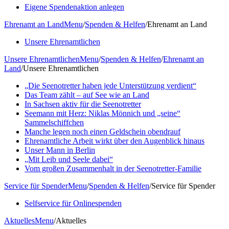
Eigene Spendenaktion anlegen
Ehrenamt an Land
Menu
/
Spenden & Helfen
/
Ehrenamt an Land
Unsere Ehrenamtlichen
Unsere Ehrenamtlichen
Menu
/
Spenden & Helfen
/
Ehrenamt an
Land
/
Unsere Ehrenamtlichen
„Die Seenotretter haben jede Unterstützung verdient“
Das Team zählt – auf See wie an Land
In Sachsen aktiv für die Seenotretter
Seemann mit Herz: Niklas Mönnich und „seine“
Sammelschiffchen
Manche legen noch einen Geldschein obendrauf
Ehrenamtliche Arbeit wirkt über den Augenblick hinaus
Unser Mann in Berlin
„Mit Leib und Seele dabei“
Vom großen Zusammenhalt in der Seenotretter-Familie
Service für Spender
Menu
/
Spenden & Helfen
/
Service für Spender
Selfservice für Onlinespenden
Aktuelles
Menu
/
Aktuelles