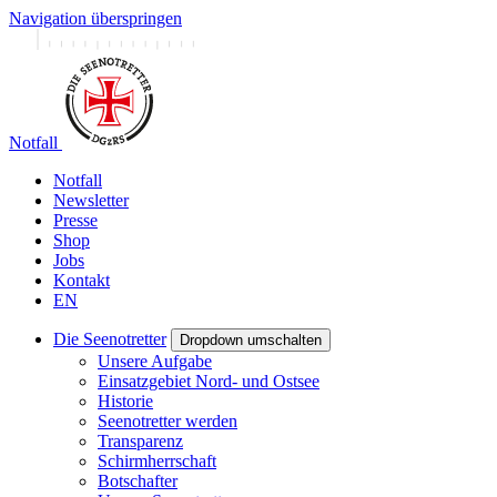
Navigation überspringen
Notfall
Notfall
Newsletter
Presse
Shop
Jobs
Kontakt
EN
Die Seenotretter
Dropdown umschalten
Unsere Aufgabe
Einsatzgebiet Nord- und Ostsee
Historie
Seenotretter werden
Transparenz
Schirmherrschaft
Botschafter