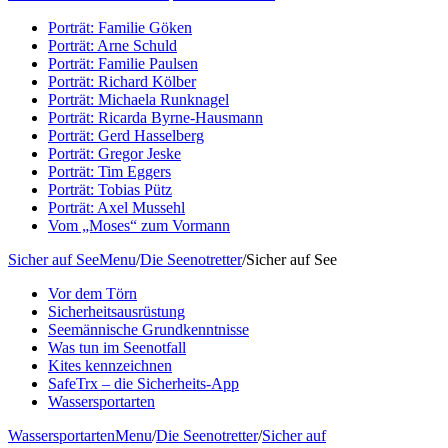
Porträt: Familie Göken
Porträt: Arne Schuld
Porträt: Familie Paulsen
Porträt: Richard Kölber
Porträt: Michaela Runknagel
Porträt: Ricarda Byrne-Hausmann
Porträt: Gerd Hasselberg
Porträt: Gregor Jeske
Porträt: Tim Eggers
Porträt: Tobias Pütz
Porträt: Axel Mussehl
Vom „Moses“ zum Vormann
Sicher auf See
Menu
/
Die Seenotretter
/
Sicher auf See
Vor dem Törn
Sicherheitsausrüstung
Seemännische Grundkenntnisse
Was tun im Seenotfall
Kites kennzeichnen
SafeTrx – die Sicherheits-App
Wassersportarten
Wassersportarten
Menu
/
Die Seenotretter
/
Sicher auf