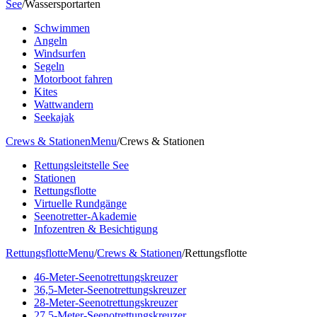
See
/
Wassersportarten
Schwimmen
Angeln
Windsurfen
Segeln
Motorboot fahren
Kites
Wattwandern
Seekajak
Crews & Stationen
Menu
/
Crews & Stationen
Rettungsleitstelle See
Stationen
Rettungsflotte
Virtuelle Rundgänge
Seenotretter-Akademie
Infozentren & Besichtigung
Rettungsflotte
Menu
/
Crews & Stationen
/
Rettungsflotte
46-Meter-Seenotrettungskreuzer
36,5-Meter-Seenotrettungskreuzer
28-Meter-Seenotrettungskreuzer
27,5-Meter-Seenotrettungskreuzer