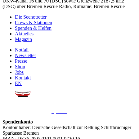
UKW-Kanal 16 und 70 (DSC) sowie Grenzwelle 2187,5 kHz
(DSC) über Bremen Rescue Radio, Rufname: Bremen Rescue
Die Seenotretter
Crews & Stationen
Spenden & Helfen
Aktuelles
Magazin
Notfall
Newsletter
Presse
Shop
Jobs
Kontakt
EN
Sie möchten uns helfen?
Wir freuen uns über Ihre
Spende
.
Spendenkonto
Kontoinhaber: Deutsche Gesellschaft zur Rettung Schiffbrüchiger
Sparkasse Bremen
IBAN: DE36 2905 0101 0001 0720 16