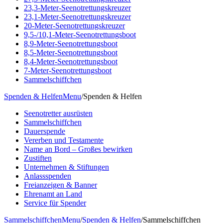
23,3-Meter-Seenotrettungskreuzer
23,1-Meter-Seenotrettungskreuzer
20-Meter-Seenotrettungskreuzer
9,5-/10,1-Meter-Seenotrettungsboot
8,9-Meter-Seenotrettungsboot
8,5-Meter-Seenotrettungsboot
8,4-Meter-Seenotrettungsboot
7-Meter-Seenotrettungsboot
Sammelschiffchen
Spenden & Helfen
Menu
/
Spenden & Helfen
Seenotretter ausrüsten
Sammelschiffchen
Dauerspende
Vererben und Testamente
Name an Bord – Großes bewirken
Zustiften
Unternehmen & Stiftungen
Anlassspenden
Freianzeigen & Banner
Ehrenamt an Land
Service für Spender
Sammelschiffchen
Menu
/
Spenden & Helfen
/
Sammelschiffchen