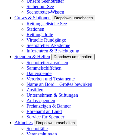
Unsere Seenotretter
Sicher auf See
Seenotretter-Wissen
Crews & Stationen
Dropdown umschalten
Rettungsleitstelle See
Stationen
Rettungsflotte
Virtuelle Rundgänge
Seenotretter-Akademie
Infozentren & Besichtigung
Spenden & Helfen
Dropdown umschalten
Seenotretter ausrüsten
Sammelschiffchen
Dauerspende
Vererben und Testamente
Name an Bord – Großes bewirken
Zustiften
Unternehmen & Stiftungen
Anlassspenden
Freianzeigen & Banner
Ehrenamt an Land
Service für Spender
Aktuelles
Dropdown umschalten
Seenotfälle
Veranstaltungen