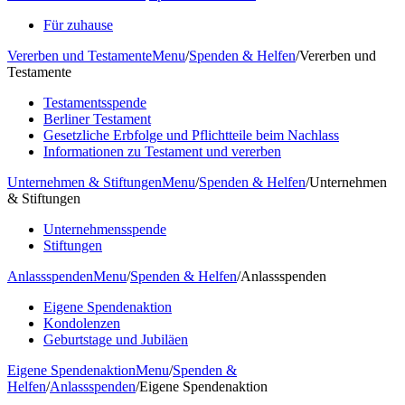
Für zuhause
Vererben und Testamente
Menu
/
Spenden & Helfen
/
Vererben und
Testamente
Testamentsspende
Berliner Testament
Gesetzliche Erbfolge und Pflichtteile beim Nachlass
Informationen zu Testament und vererben
Unternehmen & Stiftungen
Menu
/
Spenden & Helfen
/
Unternehmen
& Stiftungen
Unternehmensspende
Stiftungen
Anlassspenden
Menu
/
Spenden & Helfen
/
Anlassspenden
Eigene Spendenaktion
Kondolenzen
Geburtstage und Jubiläen
Eigene Spendenaktion
Menu
/
Spenden &
Helfen
/
Anlassspenden
/
Eigene Spendenaktion