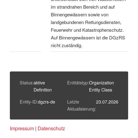
im strandnahen Bereich und auf
Binnengewässern sowie von
landgebundenen Rettungsdiensten,
Feuerwehr und Katastrophenschutz.
Auf Binnengewässern ist die DGzRS
nicht zuständig.
Status:
aktive
Entitätstyp:
Organization
Definition
Entity Class
Entity-ID:
dgzrs-de
Letzte
23.07.2026
Aktualisierung:
Impressum
|
Datenschutz