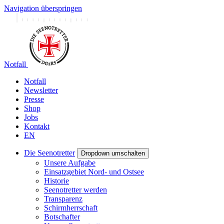
Navigation überspringen
Notfall
Notfall
Newsletter
Presse
Shop
Jobs
Kontakt
EN
Die Seenotretter
Dropdown umschalten
Unsere Aufgabe
Einsatzgebiet Nord- und Ostsee
Historie
Seenotretter werden
Transparenz
Schirmherrschaft
Botschafter