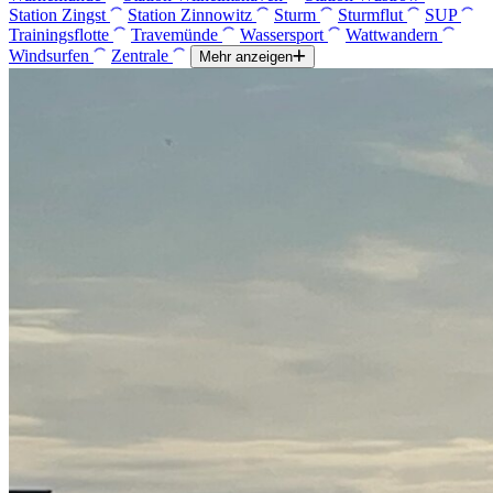
Station Zingst
Station Zinnowitz
Sturm
Sturmflut
SUP
Trainingsflotte
Travemünde
Wassersport
Wattwandern
Windsurfen
Zentrale
Mehr anzeigen