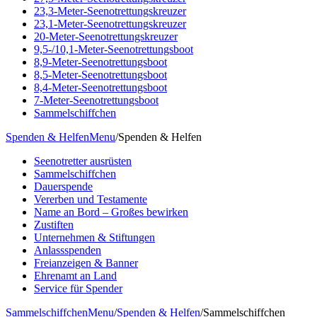
23,3-Meter-Seenotrettungskreuzer
23,1-Meter-Seenotrettungskreuzer
20-Meter-Seenotrettungskreuzer
9,5-/10,1-Meter-Seenotrettungsboot
8,9-Meter-Seenotrettungsboot
8,5-Meter-Seenotrettungsboot
8,4-Meter-Seenotrettungsboot
7-Meter-Seenotrettungsboot
Sammelschiffchen
Spenden & Helfen
Menu
/
Spenden & Helfen
Seenotretter ausrüsten
Sammelschiffchen
Dauerspende
Vererben und Testamente
Name an Bord – Großes bewirken
Zustiften
Unternehmen & Stiftungen
Anlassspenden
Freianzeigen & Banner
Ehrenamt an Land
Service für Spender
Sammelschiffchen
Menu
/
Spenden & Helfen
/
Sammelschiffchen