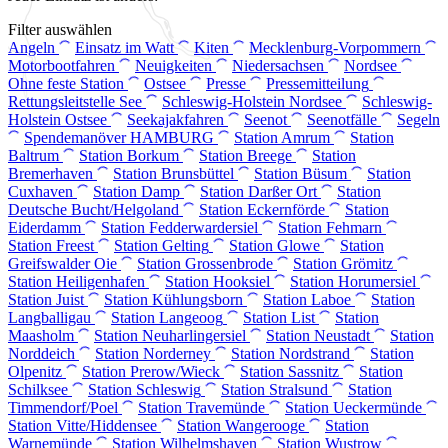
Filter auswählen
Angeln
Einsatz im Watt
Kiten
Mecklenburg-Vorpommern
Motorbootfahren
Neuigkeiten
Niedersachsen
Nordsee
Ohne feste Station
Ostsee
Presse
Pressemitteilung
Rettungsleitstelle See
Schleswig-Holstein Nordsee
Schleswig-
Holstein Ostsee
Seekajakfahren
Seenot
Seenotfälle
Segeln
Spendemanöver HAMBURG
Station Amrum
Station
Baltrum
Station Borkum
Station Breege
Station
Bremerhaven
Station Brunsbüttel
Station Büsum
Station
Cuxhaven
Station Damp
Station Darßer Ort
Station
Deutsche Bucht/Helgoland
Station Eckernförde
Station
Eiderdamm
Station Fedderwardersiel
Station Fehmarn
Station Freest
Station Gelting
Station Glowe
Station
Greifswalder Oie
Station Grossenbrode
Station Grömitz
Station Heiligenhafen
Station Hooksiel
Station Horumersiel
Station Juist
Station Kühlungsborn
Station Laboe
Station
Langballigau
Station Langeoog
Station List
Station
Maasholm
Station Neuharlingersiel
Station Neustadt
Station
Norddeich
Station Norderney
Station Nordstrand
Station
Olpenitz
Station Prerow/Wieck
Station Sassnitz
Station
Schilksee
Station Schleswig
Station Stralsund
Station
Timmendorf/Poel
Station Travemünde
Station Ueckermünde
Station Vitte/Hiddensee
Station Wangerooge
Station
Warnemünde
Station Wilhelmshaven
Station Wustrow