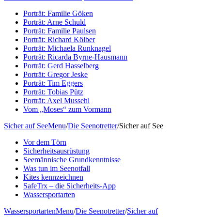
Porträt: Familie Göken
Porträt: Arne Schuld
Porträt: Familie Paulsen
Porträt: Richard Kölber
Porträt: Michaela Runknagel
Porträt: Ricarda Byrne-Hausmann
Porträt: Gerd Hasselberg
Porträt: Gregor Jeske
Porträt: Tim Eggers
Porträt: Tobias Pütz
Porträt: Axel Mussehl
Vom „Moses“ zum Vormann
Sicher auf See
Menu
/
Die Seenotretter
/
Sicher auf See
Vor dem Törn
Sicherheitsausrüstung
Seemännische Grundkenntnisse
Was tun im Seenotfall
Kites kennzeichnen
SafeTrx – die Sicherheits-App
Wassersportarten
Wassersportarten
Menu
/
Die Seenotretter
/
Sicher auf