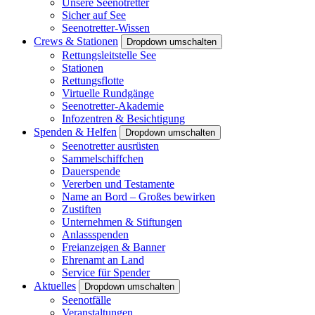
Unsere Seenotretter
Sicher auf See
Seenotretter-Wissen
Crews & Stationen
Dropdown umschalten
Rettungsleitstelle See
Stationen
Rettungsflotte
Virtuelle Rundgänge
Seenotretter-Akademie
Infozentren & Besichtigung
Spenden & Helfen
Dropdown umschalten
Seenotretter ausrüsten
Sammelschiffchen
Dauerspende
Vererben und Testamente
Name an Bord – Großes bewirken
Zustiften
Unternehmen & Stiftungen
Anlassspenden
Freianzeigen & Banner
Ehrenamt an Land
Service für Spender
Aktuelles
Dropdown umschalten
Seenotfälle
Veranstaltungen