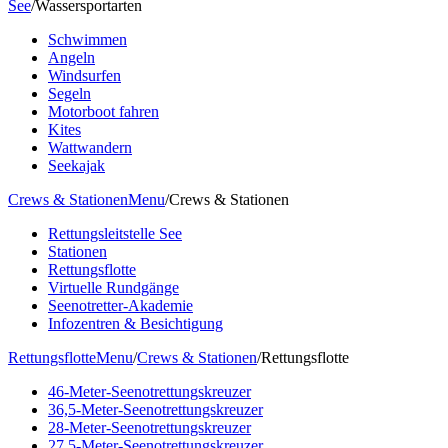
See
/
Wassersportarten
Schwimmen
Angeln
Windsurfen
Segeln
Motorboot fahren
Kites
Wattwandern
Seekajak
Crews & Stationen
Menu
/
Crews & Stationen
Rettungsleitstelle See
Stationen
Rettungsflotte
Virtuelle Rundgänge
Seenotretter-Akademie
Infozentren & Besichtigung
Rettungsflotte
Menu
/
Crews & Stationen
/
Rettungsflotte
46-Meter-Seenotrettungskreuzer
36,5-Meter-Seenotrettungskreuzer
28-Meter-Seenotrettungskreuzer
27,5-Meter-Seenotrettungskreuzer