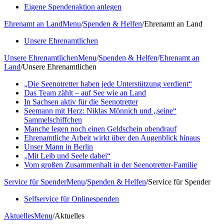
Eigene Spendenaktion anlegen
Ehrenamt an Land
Menu
/
Spenden & Helfen
/
Ehrenamt an Land
Unsere Ehrenamtlichen
Unsere Ehrenamtlichen
Menu
/
Spenden & Helfen
/
Ehrenamt an
Land
/
Unsere Ehrenamtlichen
„Die Seenotretter haben jede Unterstützung verdient“
Das Team zählt – auf See wie an Land
In Sachsen aktiv für die Seenotretter
Seemann mit Herz: Niklas Mönnich und „seine“
Sammelschiffchen
Manche legen noch einen Geldschein obendrauf
Ehrenamtliche Arbeit wirkt über den Augenblick hinaus
Unser Mann in Berlin
„Mit Leib und Seele dabei“
Vom großen Zusammenhalt in der Seenotretter-Familie
Service für Spender
Menu
/
Spenden & Helfen
/
Service für Spender
Selfservice für Onlinespenden
Aktuelles
Menu
/
Aktuelles