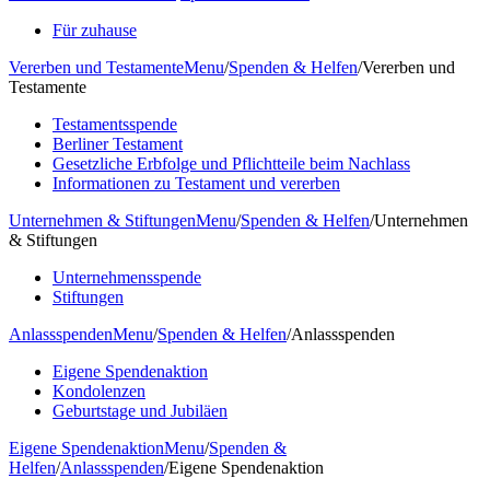
Für zuhause
Vererben und Testamente
Menu
/
Spenden & Helfen
/
Vererben und
Testamente
Testamentsspende
Berliner Testament
Gesetzliche Erbfolge und Pflichtteile beim Nachlass
Informationen zu Testament und vererben
Unternehmen & Stiftungen
Menu
/
Spenden & Helfen
/
Unternehmen
& Stiftungen
Unternehmensspende
Stiftungen
Anlassspenden
Menu
/
Spenden & Helfen
/
Anlassspenden
Eigene Spendenaktion
Kondolenzen
Geburtstage und Jubiläen
Eigene Spendenaktion
Menu
/
Spenden &
Helfen
/
Anlassspenden
/
Eigene Spendenaktion