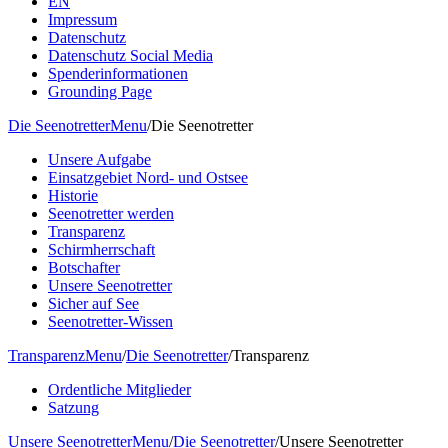
EN
Impressum
Datenschutz
Datenschutz Social Media
Spenderinformationen
Grounding Page
Die Seenotretter
Menu
/
Die Seenotretter
Unsere Aufgabe
Einsatzgebiet Nord- und Ostsee
Historie
Seenotretter werden
Transparenz
Schirmherrschaft
Botschafter
Unsere Seenotretter
Sicher auf See
Seenotretter-Wissen
Transparenz
Menu
/
Die Seenotretter
/
Transparenz
Ordentliche Mitglieder
Satzung
Unsere Seenotretter
Menu
/
Die Seenotretter
/
Unsere Seenotretter