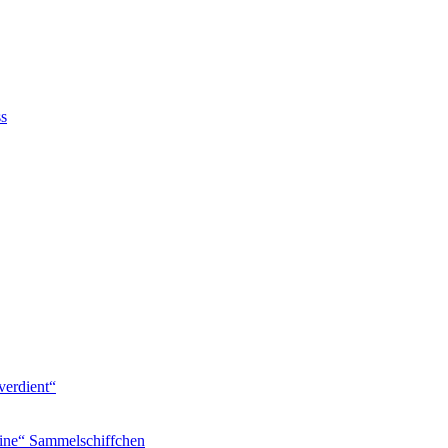
ss
verdient“
ine“ Sammelschiffchen