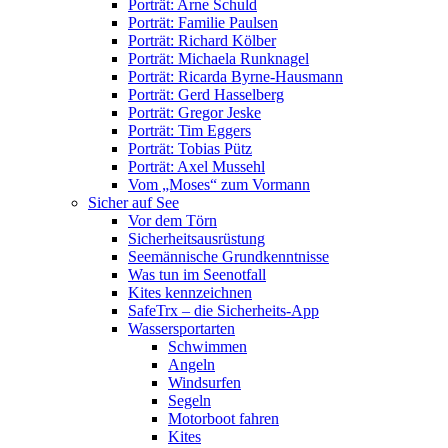
Porträt: Arne Schuld
Porträt: Familie Paulsen
Porträt: Richard Kölber
Porträt: Michaela Runknagel
Porträt: Ricarda Byrne-Hausmann
Porträt: Gerd Hasselberg
Porträt: Gregor Jeske
Porträt: Tim Eggers
Porträt: Tobias Pütz
Porträt: Axel Mussehl
Vom „Moses“ zum Vormann
Sicher auf See
Vor dem Törn
Sicherheitsausrüstung
Seemännische Grundkenntnisse
Was tun im Seenotfall
Kites kennzeichnen
SafeTrx – die Sicherheits-App
Wassersportarten
Schwimmen
Angeln
Windsurfen
Segeln
Motorboot fahren
Kites