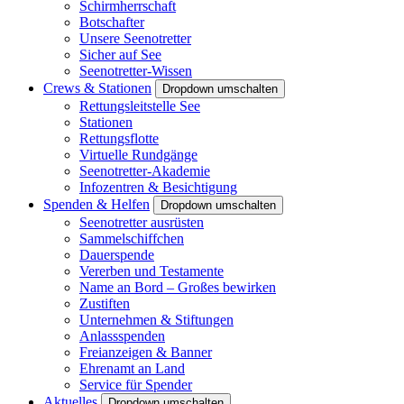
Schirmherrschaft
Botschafter
Unsere Seenotretter
Sicher auf See
Seenotretter-Wissen
Crews & Stationen
Dropdown umschalten
Rettungsleitstelle See
Stationen
Rettungsflotte
Virtuelle Rundgänge
Seenotretter-Akademie
Infozentren & Besichtigung
Spenden & Helfen
Dropdown umschalten
Seenotretter ausrüsten
Sammelschiffchen
Dauerspende
Vererben und Testamente
Name an Bord – Großes bewirken
Zustiften
Unternehmen & Stiftungen
Anlassspenden
Freianzeigen & Banner
Ehrenamt an Land
Service für Spender
Aktuelles
Dropdown umschalten