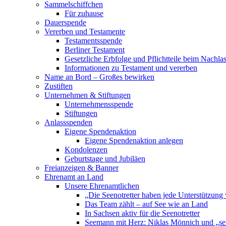
Sammelschiffchen
Für zuhause
Dauerspende
Vererben und Testamente
Testamentsspende
Berliner Testament
Gesetzliche Erbfolge und Pflichtteile beim Nachla
Informationen zu Testament und vererben
Name an Bord – Großes bewirken
Zustiften
Unternehmen & Stiftungen
Unternehmensspende
Stiftungen
Anlassspenden
Eigene Spendenaktion
Eigene Spendenaktion anlegen
Kondolenzen
Geburtstage und Jubiläen
Freianzeigen & Banner
Ehrenamt an Land
Unsere Ehrenamtlichen
„Die Seenotretter haben jede Unterstützung 
Das Team zählt – auf See wie an Land
In Sachsen aktiv für die Seenotretter
Seemann mit Herz: Niklas Mönnich und „se