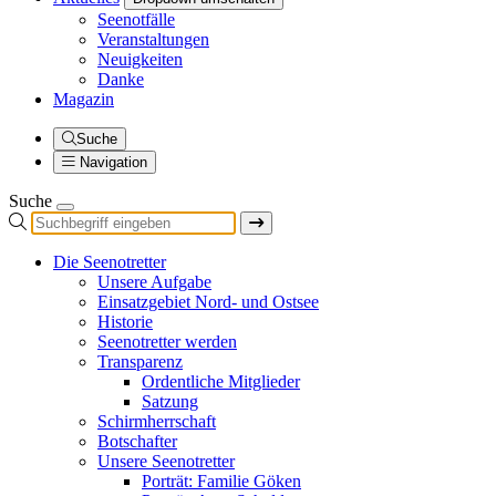
Seenotfälle
Veranstaltungen
Neuigkeiten
Danke
Magazin
Suche
Navigation
Suche
Die Seenotretter
Unsere Aufgabe
Einsatzgebiet Nord- und Ostsee
Historie
Seenotretter werden
Transparenz
Ordentliche Mitglieder
Satzung
Schirmherrschaft
Botschafter
Unsere Seenotretter
Porträt: Familie Göken