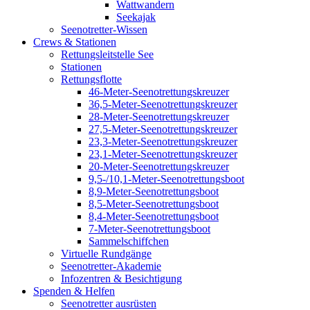
Wattwandern
Seekajak
Seenotretter-Wissen
Crews & Stationen
Rettungsleitstelle See
Stationen
Rettungsflotte
46-Meter-Seenotrettungskreuzer
36,5-Meter-Seenotrettungskreuzer
28-Meter-Seenotrettungskreuzer
27,5-Meter-Seenotrettungskreuzer
23,3-Meter-Seenotrettungskreuzer
23,1-Meter-Seenotrettungskreuzer
20-Meter-Seenotrettungskreuzer
9,5-/10,1-Meter-Seenotrettungsboot
8,9-Meter-Seenotrettungsboot
8,5-Meter-Seenotrettungsboot
8,4-Meter-Seenotrettungsboot
7-Meter-Seenotrettungsboot
Sammelschiffchen
Virtuelle Rundgänge
Seenotretter-Akademie
Infozentren & Besichtigung
Spenden & Helfen
Seenotretter ausrüsten