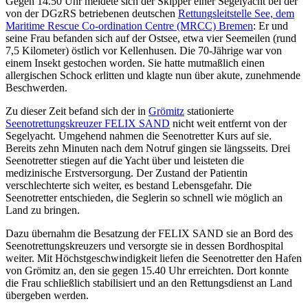
Gegen 14.50 Uhr meldete sich der Skipper einer Segelyacht bei der
von der DGzRS betriebenen deutschen
Rettungsleitstelle See, dem
Maritime Rescue Co-ordination Centre (MRCC) Bremen
: Er und
seine Frau befanden sich auf der Ostsee, etwa vier Seemeilen (rund
7,5 Kilometer) östlich vor Kellenhusen. Die 70-Jährige war von
einem Insekt gestochen worden. Sie hatte mutmaßlich einen
allergischen Schock erlitten und klagte nun über akute, zunehmende
Beschwerden.
Zu dieser Zeit befand sich der in
Grömitz
stationierte
Seenotrettungskreuzer FELIX SAND
nicht weit entfernt von der
Segelyacht. Umgehend nahmen die Seenotretter Kurs auf sie.
Bereits zehn Minuten nach dem Notruf gingen sie längsseits. Drei
Seenotretter stiegen auf die Yacht über und leisteten die
medizinische Erstversorgung. Der Zustand der Patientin
verschlechterte sich weiter, es bestand Lebensgefahr. Die
Seenotretter entschieden, die Seglerin so schnell wie möglich an
Land zu bringen.
Dazu übernahm die Besatzung der FELIX SAND sie an Bord des
Seenotrettungskreuzers und versorgte sie in dessen Bordhospital
weiter. Mit Höchstgeschwindigkeit liefen die Seenotretter den Hafen
von Grömitz an, den sie gegen 15.40 Uhr erreichten. Dort konnte
die Frau schließlich stabilisiert und an den Rettungsdienst an Land
übergeben werden.