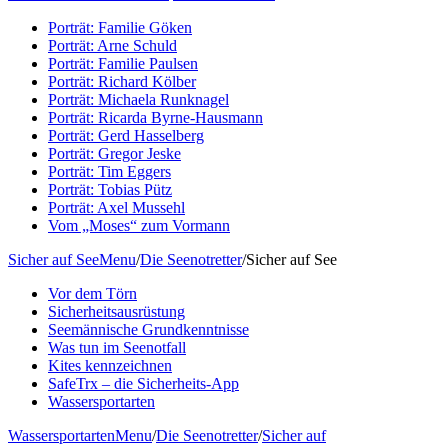
Porträt: Familie Göken
Porträt: Arne Schuld
Porträt: Familie Paulsen
Porträt: Richard Kölber
Porträt: Michaela Runknagel
Porträt: Ricarda Byrne-Hausmann
Porträt: Gerd Hasselberg
Porträt: Gregor Jeske
Porträt: Tim Eggers
Porträt: Tobias Pütz
Porträt: Axel Mussehl
Vom „Moses“ zum Vormann
Sicher auf See
Menu
/
Die Seenotretter
/
Sicher auf See
Vor dem Törn
Sicherheitsausrüstung
Seemännische Grundkenntnisse
Was tun im Seenotfall
Kites kennzeichnen
SafeTrx – die Sicherheits-App
Wassersportarten
Wassersportarten
Menu
/
Die Seenotretter
/
Sicher auf