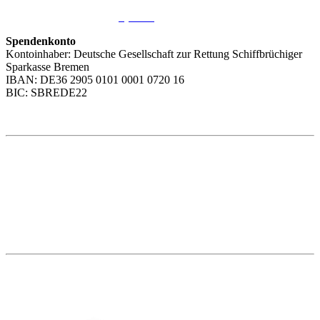
Sie möchten uns helfen?
Wir freuen uns über Ihre
Spende
.
Spendenkonto
Kontoinhaber: Deutsche Gesellschaft zur Rettung Schiffbrüchiger
Sparkasse Bremen
IBAN: DE36 2905 0101 0001 0720 16
BIC: SBREDE22
Weitere Themen
Social Media