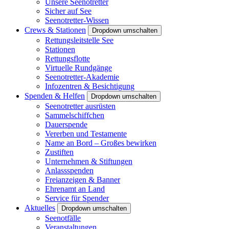
Unsere Seenotretter
Sicher auf See
Seenotretter-Wissen
Crews & Stationen
Dropdown umschalten
Rettungsleitstelle See
Stationen
Rettungsflotte
Virtuelle Rundgänge
Seenotretter-Akademie
Infozentren & Besichtigung
Spenden & Helfen
Dropdown umschalten
Seenotretter ausrüsten
Sammelschiffchen
Dauerspende
Vererben und Testamente
Name an Bord – Großes bewirken
Zustiften
Unternehmen & Stiftungen
Anlassspenden
Freianzeigen & Banner
Ehrenamt an Land
Service für Spender
Aktuelles
Dropdown umschalten
Seenotfälle
Veranstaltungen