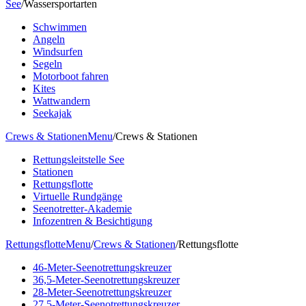
See
/
Wassersportarten
Schwimmen
Angeln
Windsurfen
Segeln
Motorboot fahren
Kites
Wattwandern
Seekajak
Crews & Stationen
Menu
/
Crews & Stationen
Rettungsleitstelle See
Stationen
Rettungsflotte
Virtuelle Rundgänge
Seenotretter-Akademie
Infozentren & Besichtigung
Rettungsflotte
Menu
/
Crews & Stationen
/
Rettungsflotte
46-Meter-Seenotrettungskreuzer
36,5-Meter-Seenotrettungskreuzer
28-Meter-Seenotrettungskreuzer
27,5-Meter-Seenotrettungskreuzer