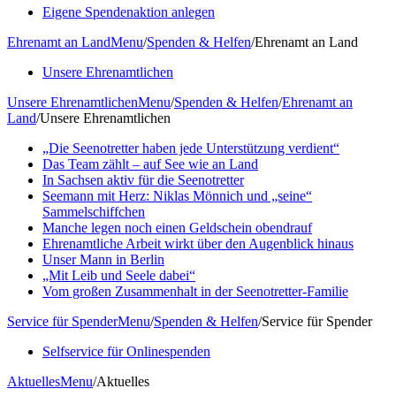
Eigene Spendenaktion anlegen
Ehrenamt an Land
Menu
/
Spenden & Helfen
/
Ehrenamt an Land
Unsere Ehrenamtlichen
Unsere Ehrenamtlichen
Menu
/
Spenden & Helfen
/
Ehrenamt an
Land
/
Unsere Ehrenamtlichen
„Die Seenotretter haben jede Unterstützung verdient“
Das Team zählt – auf See wie an Land
In Sachsen aktiv für die Seenotretter
Seemann mit Herz: Niklas Mönnich und „seine“
Sammelschiffchen
Manche legen noch einen Geldschein obendrauf
Ehrenamtliche Arbeit wirkt über den Augenblick hinaus
Unser Mann in Berlin
„Mit Leib und Seele dabei“
Vom großen Zusammenhalt in der Seenotretter-Familie
Service für Spender
Menu
/
Spenden & Helfen
/
Service für Spender
Selfservice für Onlinespenden
Aktuelles
Menu
/
Aktuelles