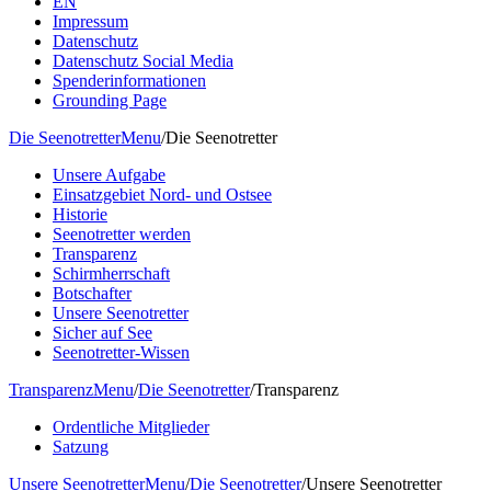
EN
Impressum
Datenschutz
Datenschutz Social Media
Spenderinformationen
Grounding Page
Die Seenotretter
Menu
/
Die Seenotretter
Unsere Aufgabe
Einsatzgebiet Nord- und Ostsee
Historie
Seenotretter werden
Transparenz
Schirmherrschaft
Botschafter
Unsere Seenotretter
Sicher auf See
Seenotretter-Wissen
Transparenz
Menu
/
Die Seenotretter
/
Transparenz
Ordentliche Mitglieder
Satzung
Unsere Seenotretter
Menu
/
Die Seenotretter
/
Unsere Seenotretter