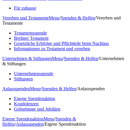
Für zuhause
Vererben und Testamente
Menu
/
Spenden & Helfen
/
Vererben und
Testamente
Testamentsspende
Berliner Testament
Gesetzliche Erbfolge und Pflichtteile beim Nachlass
Informationen zu Testament und vererben
Unternehmen & Stiftungen
Menu
/
Spenden & Helfen
/
Unternehmen
& Stiftungen
Unternehmensspende
Stiftungen
Anlassspenden
Menu
/
Spenden & Helfen
/
Anlassspenden
Eigene Spendenaktion
Kondolenzen
Geburtstage und Jubiläen
Eigene Spendenaktion
Menu
/
Spenden &
Helfen
/
Anlassspenden
/
Eigene Spendenaktion