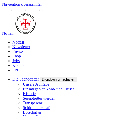
Navigation überspringen
Notfall
Notfall
Newsletter
Presse
Shop
Jobs
Kontakt
EN
Die Seenotretter
Dropdown umschalten
Unsere Aufgabe
Einsatzgebiet Nord- und Ostsee
Historie
Seenotretter werden
Transparenz
Schirmherrschaft
Botschafter