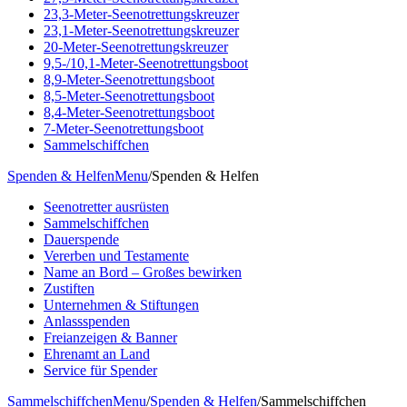
23,3-Meter-Seenotrettungskreuzer
23,1-Meter-Seenotrettungskreuzer
20-Meter-Seenotrettungskreuzer
9,5-/10,1-Meter-Seenotrettungsboot
8,9-Meter-Seenotrettungsboot
8,5-Meter-Seenotrettungsboot
8,4-Meter-Seenotrettungsboot
7-Meter-Seenotrettungsboot
Sammelschiffchen
Spenden & Helfen
Menu
/
Spenden & Helfen
Seenotretter ausrüsten
Sammelschiffchen
Dauerspende
Vererben und Testamente
Name an Bord – Großes bewirken
Zustiften
Unternehmen & Stiftungen
Anlassspenden
Freianzeigen & Banner
Ehrenamt an Land
Service für Spender
Sammelschiffchen
Menu
/
Spenden & Helfen
/
Sammelschiffchen