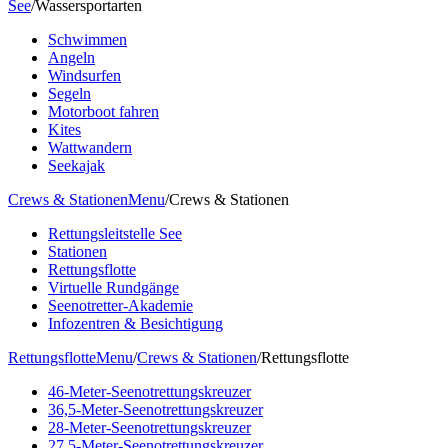
See
/
Wassersportarten
Schwimmen
Angeln
Windsurfen
Segeln
Motorboot fahren
Kites
Wattwandern
Seekajak
Crews & Stationen
Menu
/
Crews & Stationen
Rettungsleitstelle See
Stationen
Rettungsflotte
Virtuelle Rundgänge
Seenotretter-Akademie
Infozentren & Besichtigung
Rettungsflotte
Menu
/
Crews & Stationen
/
Rettungsflotte
46-Meter-Seenotrettungskreuzer
36,5-Meter-Seenotrettungskreuzer
28-Meter-Seenotrettungskreuzer
27,5-Meter-Seenotrettungskreuzer