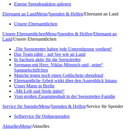
Eigene Spendenaktion anlegen
Ehrenamt an Land
Menu
/
Spenden & Helfen
/
Ehrenamt an Land
Unsere Ehrenamtlichen
Unsere Ehrenamtlichen
Menu
/
Spenden & Helfen
/
Ehrenamt an
Land
/
Unsere Ehrenamtlichen
„Die Seenotretter haben jede Unterstützung verdient“
Das Team zählt – auf See wie an Land
In Sachsen aktiv für die Seenotretter
Seemann mit Herz: Niklas Mönnich und „seine“
Sammelschiffchen
Manche legen noch einen Geldschein obendrauf
Ehrenamtliche Arbeit wirkt über den Augenblick hinaus
Unser Mann in Berlin
„Mit Leib und Seele dabei“
Vom großen Zusammenhalt in der Seenotretter-Familie
Service für Spender
Menu
/
Spenden & Helfen
/
Service für Spender
Selfservice für Onlinespenden
Aktuelles
Menu
/
Aktuelles