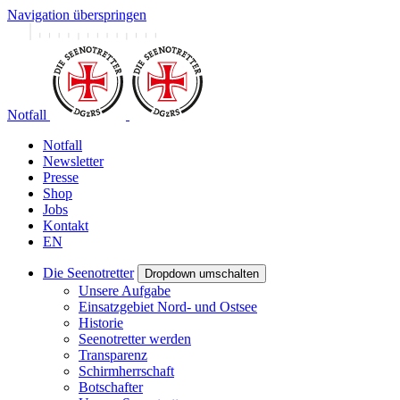
Navigation überspringen
Notfall
Notfall
Newsletter
Presse
Shop
Jobs
Kontakt
EN
Die Seenotretter
Dropdown umschalten
Unsere Aufgabe
Einsatzgebiet Nord- und Ostsee
Historie
Seenotretter werden
Transparenz
Schirmherrschaft
Botschafter