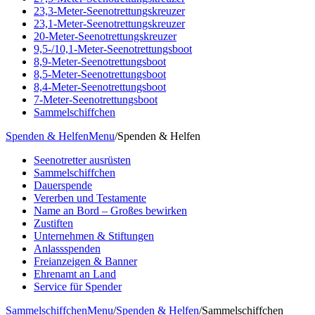
23,3-Meter-Seenotrettungskreuzer
23,1-Meter-Seenotrettungskreuzer
20-Meter-Seenotrettungskreuzer
9,5-/10,1-Meter-Seenotrettungsboot
8,9-Meter-Seenotrettungsboot
8,5-Meter-Seenotrettungsboot
8,4-Meter-Seenotrettungsboot
7-Meter-Seenotrettungsboot
Sammelschiffchen
Spenden & Helfen
Menu
/
Spenden & Helfen
Seenotretter ausrüsten
Sammelschiffchen
Dauerspende
Vererben und Testamente
Name an Bord – Großes bewirken
Zustiften
Unternehmen & Stiftungen
Anlassspenden
Freianzeigen & Banner
Ehrenamt an Land
Service für Spender
Sammelschiffchen
Menu
/
Spenden & Helfen
/
Sammelschiffchen