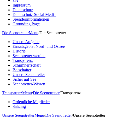
EN
Impressum
Datenschutz
Datenschutz Social Media
Spenderinformationen
Grounding Page
Die Seenotretter
Menu
/
Die Seenotretter
Unsere Aufgabe
Einsatzgebiet Nord- und Ostsee
Historie
Seenotretter werden
Transparenz
Schirmherrschaft
Botschafter
Unsere Seenotretter
Sicher auf See
Seenotretter-Wissen
Transparenz
Menu
/
Die Seenotretter
/
Transparenz
Ordentliche Mitglieder
Satzung
Unsere Seenotretter
Menu
/
Die Seenotretter
/
Unsere Seenotretter