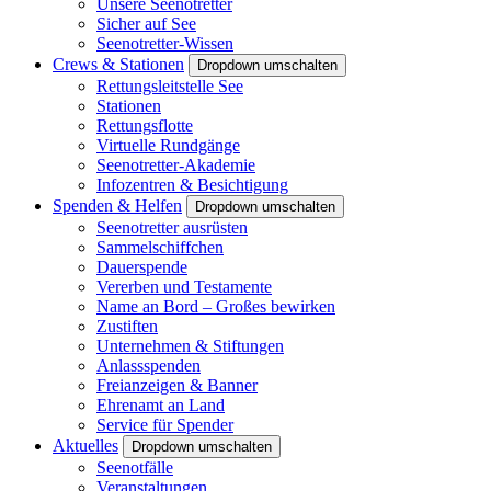
Unsere Seenotretter
Sicher auf See
Seenotretter-Wissen
Crews & Stationen
Dropdown umschalten
Rettungsleitstelle See
Stationen
Rettungsflotte
Virtuelle Rundgänge
Seenotretter-Akademie
Infozentren & Besichtigung
Spenden & Helfen
Dropdown umschalten
Seenotretter ausrüsten
Sammelschiffchen
Dauerspende
Vererben und Testamente
Name an Bord – Großes bewirken
Zustiften
Unternehmen & Stiftungen
Anlassspenden
Freianzeigen & Banner
Ehrenamt an Land
Service für Spender
Aktuelles
Dropdown umschalten
Seenotfälle
Veranstaltungen