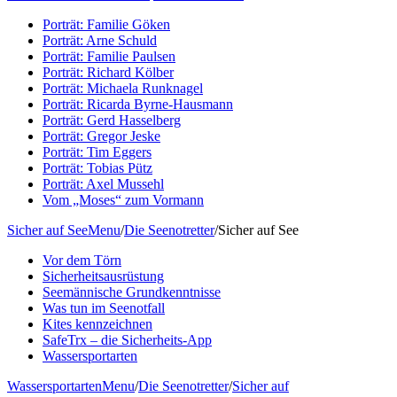
Porträt: Familie Göken
Porträt: Arne Schuld
Porträt: Familie Paulsen
Porträt: Richard Kölber
Porträt: Michaela Runknagel
Porträt: Ricarda Byrne-Hausmann
Porträt: Gerd Hasselberg
Porträt: Gregor Jeske
Porträt: Tim Eggers
Porträt: Tobias Pütz
Porträt: Axel Mussehl
Vom „Moses“ zum Vormann
Sicher auf See
Menu
/
Die Seenotretter
/
Sicher auf See
Vor dem Törn
Sicherheitsausrüstung
Seemännische Grundkenntnisse
Was tun im Seenotfall
Kites kennzeichnen
SafeTrx – die Sicherheits-App
Wassersportarten
Wassersportarten
Menu
/
Die Seenotretter
/
Sicher auf