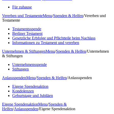
Für zuhause
Vererben und Testamente
Menu
/
Spenden & Helfen
/
Vererben und
Testamente
Testamentsspende
Berliner Testament
Gesetzliche Erbfolge und Pflichtteile beim Nachlass
Informationen zu Testament und vererben
Unternehmen & Stiftungen
Menu
/
Spenden & Helfen
/
Unternehmen
& Stiftungen
Unternehmensspende
Stiftungen
Anlassspenden
Menu
/
Spenden & Helfen
/
Anlassspenden
Eigene Spendenaktion
Kondolenzen
Geburtstage und Jubiläen
Eigene Spendenaktion
Menu
/
Spenden &
Helfen
/
Anlassspenden
/
Eigene Spendenaktion