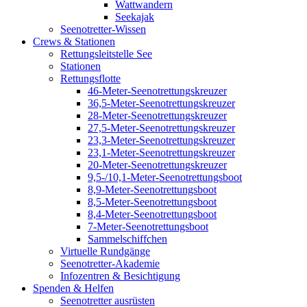
Wattwandern
Seekajak
Seenotretter-Wissen
Crews & Stationen
Rettungsleitstelle See
Stationen
Rettungsflotte
46-Meter-Seenotrettungskreuzer
36,5-Meter-Seenotrettungskreuzer
28-Meter-Seenotrettungskreuzer
27,5-Meter-Seenotrettungskreuzer
23,3-Meter-Seenotrettungskreuzer
23,1-Meter-Seenotrettungskreuzer
20-Meter-Seenotrettungskreuzer
9,5-/10,1-Meter-Seenotrettungsboot
8,9-Meter-Seenotrettungsboot
8,5-Meter-Seenotrettungsboot
8,4-Meter-Seenotrettungsboot
7-Meter-Seenotrettungsboot
Sammelschiffchen
Virtuelle Rundgänge
Seenotretter-Akademie
Infozentren & Besichtigung
Spenden & Helfen
Seenotretter ausrüsten