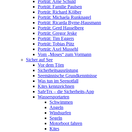
Porträt: Arne Schuld
Porträt: Familie Paulsen
Porträt: Richard Kölber
Porträt: Michaela Runknagel
Porträt: Ricarda Byrne-Hausmann
Porträt: Gerd Hasselberg
Porträt: Gregor Jeske
Porträt: Tim Eggers
Porträt: Tobias Pütz
Porträt: Axel Mussehl
Vom „Moses“ zum Vormann
Sicher auf See
Vor dem Törn
Sicherheitsausrüstung
Seemännische Grundkenntnisse
Was tun im Seenotfall
Kites kennzeichnen
SafeTrx – die Sicherheits-App
Wassersportarten
Schwimmen
Angeln
Windsurfen
Segeln
Motorboot fahren
Kites