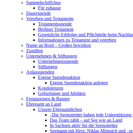
Sammelschiffchen
Für zuhause
Dauerspende
Vererben und Testamente
Testamentsspende
Berliner Testament
Gesetzliche Erbfolge und Pflichtteile beim Nachla
Informationen zu Testament und vererben
Name an Bord – Großes bewirken
Zustiften
Unternehmen & Stiftungen
Unternehmensspende
Stiftungen
Anlassspenden
Eigene Spendenaktion
Eigene Spendenaktion anlegen
Kondolenzen
Geburtstage und Jubiläen
Freianzeigen & Banner
Ehrenamt an Land
Unsere Ehrenamtlichen
„Die Seenotretter haben jede Unterstützung 
Das Team zählt – auf See wie an Land
In Sachsen aktiv für die Seenotretter
Seemann mit Herz: Niklas Mönnich und „se