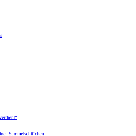
ss
verdient“
ine“ Sammelschiffchen