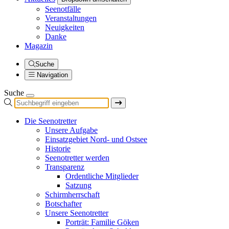
Seenotfälle
Veranstaltungen
Neuigkeiten
Danke
Magazin
Suche
Navigation
Suche
Die Seenotretter
Unsere Aufgabe
Einsatzgebiet Nord- und Ostsee
Historie
Seenotretter werden
Transparenz
Ordentliche Mitglieder
Satzung
Schirmherrschaft
Botschafter
Unsere Seenotretter
Porträt: Familie Göken