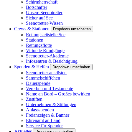
Schirmherrschaft
Botschafter
Unsere Seenotretter
Sicher auf See
Seenotretter-Wissen
Crews & Stationen
Dropdown umschalten
Rettungsleitstelle See
Stationen
Rettungsflotte
Virtuelle Rundgänge
Seenotretter-Akademie
Infozentren & Besichtigung
Spenden & Helfen
Dropdown umschalten
Seenotretter ausrüsten
Sammelschiffchen
Dauerspende
Vererben und Testamente
Name an Bord – Großes bewirken
Zustiften
Unternehmen & Stiftungen
Anlassspenden
Freianzeigen & Banner
Ehrenamt an Land
Service für Spender
Aktuelles
Dropdown umschalten