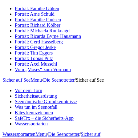
Porträt: Familie Göken
Porträt: Arne Schuld
Porträt: Familie Paulsen
Porträt: Richard Kölber
Porträt: Michaela Runknagel
Porträt: Ricarda Byrne-Hausmann
Porträt: Gerd Hasselberg
Porträt: Gregor Jeske
Porträt: Tim Eggers
Porträt: Tobias Pütz
Porträt: Axel Mussehl
Vom „Moses“ zum Vormann
Sicher auf See
Menu
/
Die Seenotretter
/
Sicher auf See
Vor dem Törn
Sicherheitsausrüstung
Seemännische Grundkenntnisse
Was tun im Seenotfall
Kites kennzeichnen
SafeTrx – die Sicherheits-App
Wassersportarten
Wassersportarten
Menu
/
Die Seenotretter
/
Sicher auf