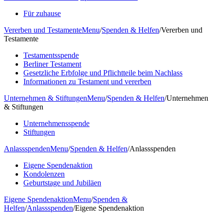
Für zuhause
Vererben und Testamente
Menu
/
Spenden & Helfen
/
Vererben und
Testamente
Testamentsspende
Berliner Testament
Gesetzliche Erbfolge und Pflichtteile beim Nachlass
Informationen zu Testament und vererben
Unternehmen & Stiftungen
Menu
/
Spenden & Helfen
/
Unternehmen
& Stiftungen
Unternehmensspende
Stiftungen
Anlassspenden
Menu
/
Spenden & Helfen
/
Anlassspenden
Eigene Spendenaktion
Kondolenzen
Geburtstage und Jubiläen
Eigene Spendenaktion
Menu
/
Spenden &
Helfen
/
Anlassspenden
/
Eigene Spendenaktion