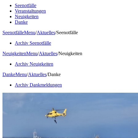
Seenotfälle
Veranstaltungen
Neuigkeiten
Danke
Seenotfälle
Menu
/
Aktuelles
/
Seenotfälle
Archiv Seenotfälle
Neuigkeiten
Menu
/
Aktuelles
/
Neuigkeiten
Archiv Neuigkeiten
Danke
Menu
/
Aktuelles
/
Danke
Archiv Dankmeldungen