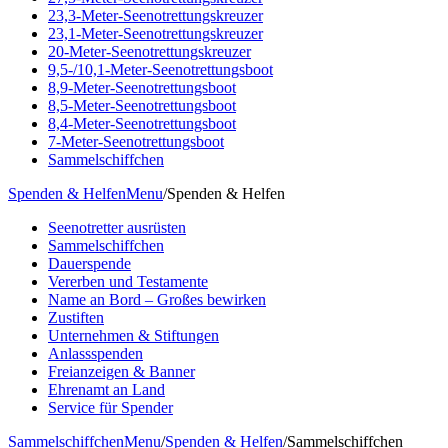
23,3-Meter-Seenotrettungskreuzer
23,1-Meter-Seenotrettungskreuzer
20-Meter-Seenotrettungskreuzer
9,5-/10,1-Meter-Seenotrettungsboot
8,9-Meter-Seenotrettungsboot
8,5-Meter-Seenotrettungsboot
8,4-Meter-Seenotrettungsboot
7-Meter-Seenotrettungsboot
Sammelschiffchen
Spenden & Helfen
Menu
/
Spenden & Helfen
Seenotretter ausrüsten
Sammelschiffchen
Dauerspende
Vererben und Testamente
Name an Bord – Großes bewirken
Zustiften
Unternehmen & Stiftungen
Anlassspenden
Freianzeigen & Banner
Ehrenamt an Land
Service für Spender
Sammelschiffchen
Menu
/
Spenden & Helfen
/
Sammelschiffchen