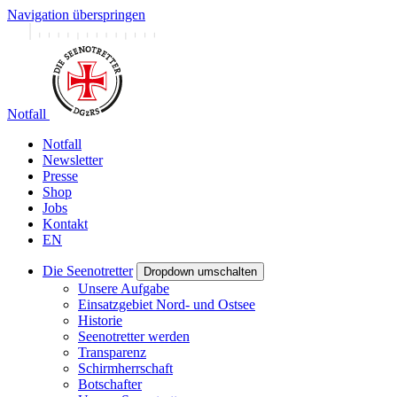
Navigation überspringen
Notfall
Notfall
Newsletter
Presse
Shop
Jobs
Kontakt
EN
Die Seenotretter
Dropdown umschalten
Unsere Aufgabe
Einsatzgebiet Nord- und Ostsee
Historie
Seenotretter werden
Transparenz
Schirmherrschaft
Botschafter