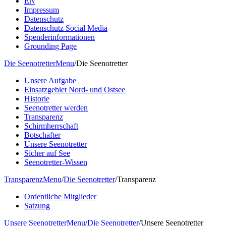
EN
Impressum
Datenschutz
Datenschutz Social Media
Spenderinformationen
Grounding Page
Die Seenotretter
Menu
/
Die Seenotretter
Unsere Aufgabe
Einsatzgebiet Nord- und Ostsee
Historie
Seenotretter werden
Transparenz
Schirmherrschaft
Botschafter
Unsere Seenotretter
Sicher auf See
Seenotretter-Wissen
Transparenz
Menu
/
Die Seenotretter
/
Transparenz
Ordentliche Mitglieder
Satzung
Unsere Seenotretter
Menu
/
Die Seenotretter
/
Unsere Seenotretter