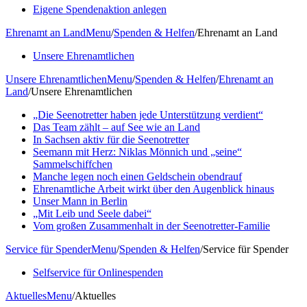
Eigene Spendenaktion anlegen
Ehrenamt an Land
Menu
/
Spenden & Helfen
/
Ehrenamt an Land
Unsere Ehrenamtlichen
Unsere Ehrenamtlichen
Menu
/
Spenden & Helfen
/
Ehrenamt an
Land
/
Unsere Ehrenamtlichen
„Die Seenotretter haben jede Unterstützung verdient“
Das Team zählt – auf See wie an Land
In Sachsen aktiv für die Seenotretter
Seemann mit Herz: Niklas Mönnich und „seine“
Sammelschiffchen
Manche legen noch einen Geldschein obendrauf
Ehrenamtliche Arbeit wirkt über den Augenblick hinaus
Unser Mann in Berlin
„Mit Leib und Seele dabei“
Vom großen Zusammenhalt in der Seenotretter-Familie
Service für Spender
Menu
/
Spenden & Helfen
/
Service für Spender
Selfservice für Onlinespenden
Aktuelles
Menu
/
Aktuelles