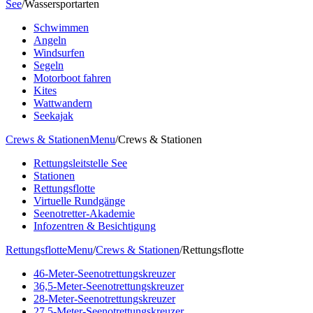
See
/
Wassersportarten
Schwimmen
Angeln
Windsurfen
Segeln
Motorboot fahren
Kites
Wattwandern
Seekajak
Crews & Stationen
Menu
/
Crews & Stationen
Rettungsleitstelle See
Stationen
Rettungsflotte
Virtuelle Rundgänge
Seenotretter-Akademie
Infozentren & Besichtigung
Rettungsflotte
Menu
/
Crews & Stationen
/
Rettungsflotte
46-Meter-Seenotrettungskreuzer
36,5-Meter-Seenotrettungskreuzer
28-Meter-Seenotrettungskreuzer
27,5-Meter-Seenotrettungskreuzer