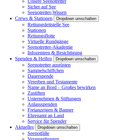
Unsere Seenotretter
Sicher auf See
Seenotretter-Wissen
Crews & Stationen
Dropdown umschalten
Rettungsleitstelle See
Stationen
Rettungsflotte
Virtuelle Rundgänge
Seenotretter-Akademie
Infozentren & Besichtigung
Spenden & Helfen
Dropdown umschalten
Seenotretter ausrüsten
Sammelschiffchen
Dauerspende
Vererben und Testamente
Name an Bord – Großes bewirken
Zustiften
Unternehmen & Stiftungen
Anlassspenden
Freianzeigen & Banner
Ehrenamt an Land
Service für Spender
Aktuelles
Dropdown umschalten
Seenotfälle
Veranstaltungen