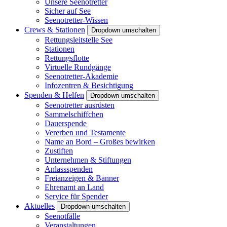
Unsere Seenotretter
Sicher auf See
Seenotretter-Wissen
Crews & Stationen
Dropdown umschalten
Rettungsleitstelle See
Stationen
Rettungsflotte
Virtuelle Rundgänge
Seenotretter-Akademie
Infozentren & Besichtigung
Spenden & Helfen
Dropdown umschalten
Seenotretter ausrüsten
Sammelschiffchen
Dauerspende
Vererben und Testamente
Name an Bord – Großes bewirken
Zustiften
Unternehmen & Stiftungen
Anlassspenden
Freianzeigen & Banner
Ehrenamt an Land
Service für Spender
Aktuelles
Dropdown umschalten
Seenotfälle
Veranstaltungen