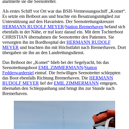
alarmierte sie die Seenotretter.
Als erstes Schiff vor Ort war das BSH-Vermessungsschiff „Komet“.
Es setzte ein Beiboot aus und brachte ein Besatzungsmitglied zur
Unterstützung auf den Havaristen. Der Seenotrettungskreuzer
HERMANN RUDOLF MEYER
/
Station Bremerhaven
befand sich
ebenfalls in der Nähe, er traf kurz darauf ein. Mit dem Tochterboot
CHRISTIAN übernahmen die Seenotretter den Patienten. Sie
versorgten ihn im Bordhospital der
HERMANN RUDOLF
MEYER
und brachten ihn mit Höchstfahrt nach Bremerhaven. Dort
übergaben sie ihn an den Landrettungsdienst.
Das Beiboot der „Komet“ blieb bei der Segelyacht, bis das
Seenotrettungsboot
EMIL ZIMMERMANN
/
Station
Fedderwardersiel
eintraf. Die freiwilligen Seenotretter schleppten
das Boot ebenfalls Richtung Bremerhaven. Die
HERMANN
RUDOLF MEYER
lief der
EMIL ZIMMERMANN
entgegen,
übernahm den Schleppanhang und bringt ihn zur Stunde nach
Bremerhaven.