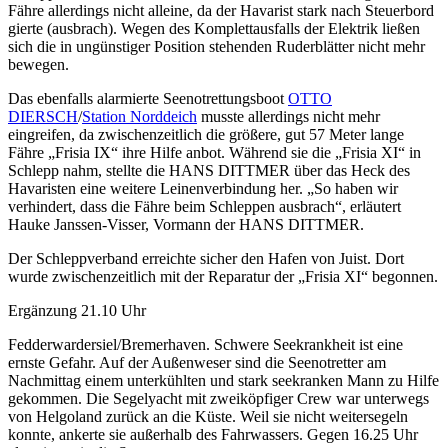
Fähre allerdings nicht alleine, da der Havarist stark nach Steuerbord
gierte (ausbrach). Wegen des Komplettausfalls der Elektrik ließen
sich die in ungünstiger Position stehenden Ruderblätter nicht mehr
bewegen.
Das ebenfalls alarmierte Seenotrettungsboot
OTTO
DIERSCH
/
Station Norddeich
musste allerdings nicht mehr
eingreifen, da zwischenzeitlich die größere, gut 57 Meter lange
Fähre „Frisia IX“ ihre Hilfe anbot. Während sie die „Frisia XI“ in
Schlepp nahm, stellte die HANS DITTMER über das Heck des
Havaristen eine weitere Leinenverbindung her. „So haben wir
verhindert, dass die Fähre beim Schleppen ausbrach“, erläutert
Hauke Janssen-Visser, Vormann der HANS DITTMER.
Der Schleppverband erreichte sicher den Hafen von Juist. Dort
wurde zwischenzeitlich mit der Reparatur der „Frisia XI“ begonnen.
Ergänzung 21.10 Uhr
Fedderwardersiel/Bremerhaven. Schwere Seekrankheit ist eine
ernste Gefahr. Auf der Außenweser sind die Seenotretter am
Nachmittag einem unterkühlten und stark seekranken Mann zu Hilfe
gekommen. Die Segelyacht mit zweiköpfiger Crew war unterwegs
von Helgoland zurück an die Küste. Weil sie nicht weitersegeln
konnte, ankerte sie außerhalb des Fahrwassers. Gegen 16.25 Uhr