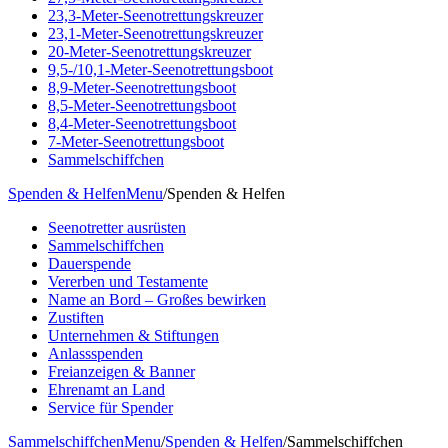
23,3-Meter-Seenotrettungskreuzer
23,1-Meter-Seenotrettungskreuzer
20-Meter-Seenotrettungskreuzer
9,5-/10,1-Meter-Seenotrettungsboot
8,9-Meter-Seenotrettungsboot
8,5-Meter-Seenotrettungsboot
8,4-Meter-Seenotrettungsboot
7-Meter-Seenotrettungsboot
Sammelschiffchen
Spenden & Helfen
Menu
/
Spenden & Helfen
Seenotretter ausrüsten
Sammelschiffchen
Dauerspende
Vererben und Testamente
Name an Bord – Großes bewirken
Zustiften
Unternehmen & Stiftungen
Anlassspenden
Freianzeigen & Banner
Ehrenamt an Land
Service für Spender
Sammelschiffchen
Menu
/
Spenden & Helfen
/
Sammelschiffchen