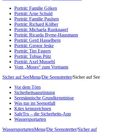
Porträt: Familie Göken
Porträt: Arne Schuld
Porträt: Familie Paulsen
Porträt: Richard Kölber
Porträt: Michaela Runknagel
Porträt: Ricarda Byrne-Hausmann
Porträt: Gerd Hasselberg
Porträt: Gregor Jeske
Porträt: Tim Eggers
Porträt: Tobias Pütz
Porträt: Axel Mussehl
Vom „Moses“ zum Vormann
Sicher auf See
Menu
/
Die Seenotretter
/
Sicher auf See
Vor dem Törn
Sicherheitsausrüstung
Seemännische Grundkenntnisse
Was tun im Seenotfall
Kites kennzeichnen
SafeTrx – die Sicherheits-App
Wassersportarten
Wassersportarten
Menu
/
Die Seenotretter
/
Sicher auf