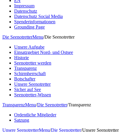
EN
Impressum
Datenschutz
Datenschutz Social Media
Spenderinformationen
Grounding Page
Die Seenotretter
Menu
/
Die Seenotretter
Unsere Aufgabe
Einsatzgebiet Nord- und Ostsee
Historie
Seenotretter werden
Transparenz
Schirmherrschaft
Botschafter
Unsere Seenotretter
Sicher auf See
Seenotretter-Wissen
Transparenz
Menu
/
Die Seenotretter
/
Transparenz
Ordentliche Mitglieder
Satzung
Unsere Seenotretter
Menu
/
Die Seenotretter
/
Unsere Seenotretter