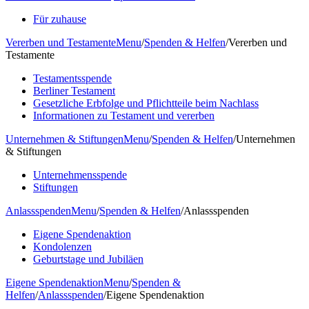
Für zuhause
Vererben und Testamente
Menu
/
Spenden & Helfen
/
Vererben und
Testamente
Testamentsspende
Berliner Testament
Gesetzliche Erbfolge und Pflichtteile beim Nachlass
Informationen zu Testament und vererben
Unternehmen & Stiftungen
Menu
/
Spenden & Helfen
/
Unternehmen
& Stiftungen
Unternehmensspende
Stiftungen
Anlassspenden
Menu
/
Spenden & Helfen
/
Anlassspenden
Eigene Spendenaktion
Kondolenzen
Geburtstage und Jubiläen
Eigene Spendenaktion
Menu
/
Spenden &
Helfen
/
Anlassspenden
/
Eigene Spendenaktion