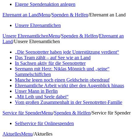
Eigene Spendenaktion anlegen
Ehrenamt an Land
Menu
/
Spenden & Helfen
/
Ehrenamt an Land
Unsere Ehrenamtlichen
Unsere Ehrenamtlichen
Menu
/
Spenden & Helfen
/
Ehrenamt an
Land
/
Unsere Ehrenamtlichen
„Die Seenotretter haben jede Unterstützung verdient“
Das Team zählt – auf See wie an Land
In Sachsen aktiv für die Seenotretter
Seemann mit Herz: Niklas Mönnich und „seine“
Sammelschiffchen
Manche legen noch einen Geldschein obendrauf
Ehrenamtliche Arbeit wirkt über den Augenblick hinaus
Unser Mann in Berlin
„Mit Leib und Seele dabei“
Vom großen Zusammenhalt in der Seenotretter-Familie
Service für Spender
Menu
/
Spenden & Helfen
/
Service für Spender
Selfservice für Onlinespenden
Aktuelles
Menu
/
Aktuelles