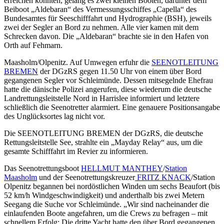
erreichen konnten, gelang es zwei kleinen Booten, darunter dem
Beiboot „Aldebaran“ des Vermessungsschiffes „Capella“ des
Bundesamtes für Seeschifffahrt und Hydrographie (BSH), jeweils
zwei der Segler an Bord zu nehmen. Alle vier kamen mit dem
Schrecken davon. Die „Aldebaran“ brachte sie in den Hafen von
Orth auf Fehmarn.
Maasholm/Olpenitz. Auf Umwegen erfuhr die
SEENOTLEITUNG
BREMEN
der DGzRS gegen 11.50 Uhr von einem über Bord
gegangenen Segler vor Schleimünde. Dessen mitsegelnde Ehefrau
hatte die dänische Polizei angerufen, diese wiederum die deutsche
Landrettungsleitstelle Nord in Harrislee informiert und letztere
schließlich die Seenotretter alarmiert. Eine genauere Positionsangabe
des Unglücksortes lag nicht vor.
Die SEENOTLEITUNG BREMEN der DGzRS, die deutsche
Rettungsleitstelle See, strahlte ein „Mayday Relay“ aus, um die
gesamte Schifffahrt im Revier zu informieren.
Das Seenotrettungsboot
HELLMUT MANTHEY
/
Station
Maasholm
und der Seenotrettungskreuzer
FRITZ KNACK
/Station
Olpenitz begannen bei nordöstlichen Winden um sechs Beaufort (bis
52 km/h Windgeschwindigkeit) und anderthalb bis zwei Metern
Seegang die Suche vor Schleimünde. „Wir sind nacheinander die
einlaufenden Boote angefahren, um die Crews zu befragen – mit
schnellem Erfolg: Die dritte Yacht hatte den über Bord gegangenen