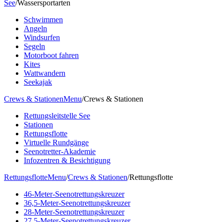
See
/
Wassersportarten
Schwimmen
Angeln
Windsurfen
Segeln
Motorboot fahren
Kites
Wattwandern
Seekajak
Crews & Stationen
Menu
/
Crews & Stationen
Rettungsleitstelle See
Stationen
Rettungsflotte
Virtuelle Rundgänge
Seenotretter-Akademie
Infozentren & Besichtigung
Rettungsflotte
Menu
/
Crews & Stationen
/
Rettungsflotte
46-Meter-Seenotrettungskreuzer
36,5-Meter-Seenotrettungskreuzer
28-Meter-Seenotrettungskreuzer
27,5-Meter-Seenotrettungskreuzer