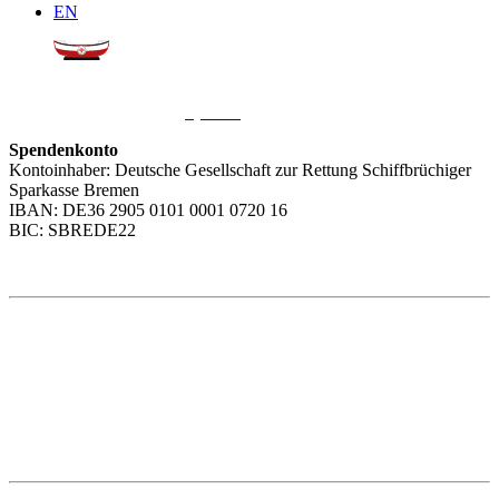
EN
Sie möchten uns helfen?
Wir freuen uns über Ihre
Spende
.
Spendenkonto
Kontoinhaber: Deutsche Gesellschaft zur Rettung Schiffbrüchiger
Sparkasse Bremen
IBAN: DE36 2905 0101 0001 0720 16
BIC: SBREDE22
Weitere Themen
Social Media