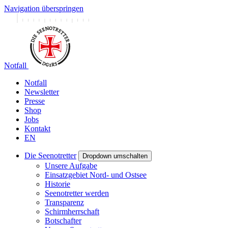
Navigation überspringen
Notfall
Notfall
Newsletter
Presse
Shop
Jobs
Kontakt
EN
Die Seenotretter
Dropdown umschalten
Unsere Aufgabe
Einsatzgebiet Nord- und Ostsee
Historie
Seenotretter werden
Transparenz
Schirmherrschaft
Botschafter