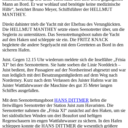
Mann an Bord. Er war wohlauf und benötigte keine medizinische
Hilfe“, berichtet Bruno Meyer, Schiffsführer der HELLMUT
MANTHEY.
Direkt dahinter trieb die Yacht mit der Ehefrau des Verunglückten.
Die HELLMUT MANTHEY setzte einen Seenotretter über, um die
Seglerin zu unterstützen. Das Seenotrettungsboot nahm die Yacht
auf den Haken und schleppte sie ein. Die FRITZ KNACK
begleitete die andere Segelyacht mit dem Geretteten an Bord in den
sicheren Hafen.
Juist. Gegen 12.15 Uhr wiederum meldete sich die Inselfähre „Frisia
XI“ bei den Seenotrettern. Sie hatte soeben die Linie Norddeich –
Juist bedient, ihre Passagiere auf der Nordseeinsel abgesetzt und war
nun lediglich mit drei Besatzungsmitgliedern auf dem Weg nach
Norderney. Kurz nach dem Verlassen des Juister Hafens war im
Juister Wattfahrwasser die Maschine des gut 35 Meter langen
Schiffes ausgefallen.
Mit dem Seenotrettungsboot
HANS DITTMER
liefen die
freiwilligen Seenotretter der Station Juist zum Havaristen. Die
Seenotretter nahmen die „Frisia XI“ zunächst auf den Haken, um sie
bei südöstlichen Winden um drei Beaufort und heftigen
Regenschauern im engen Wattfahrwasser zu sichern. In den Hafen
schleppen konnte die HANS DITTMER die wesentlich größere