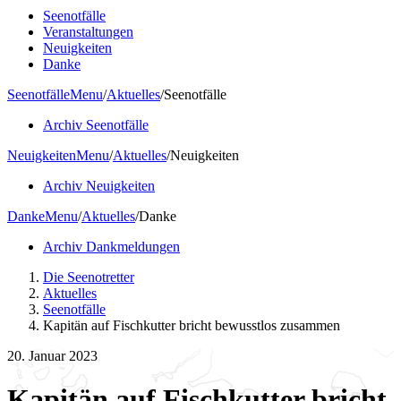
Seenotfälle
Veranstaltungen
Neuigkeiten
Danke
Seenotfälle
Menu
/
Aktuelles
/
Seenotfälle
Archiv Seenotfälle
Neuigkeiten
Menu
/
Aktuelles
/
Neuigkeiten
Archiv Neuigkeiten
Danke
Menu
/
Aktuelles
/
Danke
Archiv Dankmeldungen
Die Seenotretter
Aktuelles
Seenotfälle
Kapitän auf Fischkutter bricht bewusstlos zusammen
20. Januar 2023
Kapitän auf Fischkutter bricht