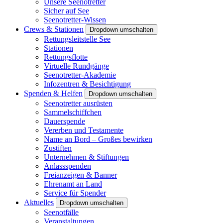
Unsere Seenotretter
Sicher auf See
Seenotretter-Wissen
Crews & Stationen
Dropdown umschalten
Rettungsleitstelle See
Stationen
Rettungsflotte
Virtuelle Rundgänge
Seenotretter-Akademie
Infozentren & Besichtigung
Spenden & Helfen
Dropdown umschalten
Seenotretter ausrüsten
Sammelschiffchen
Dauerspende
Vererben und Testamente
Name an Bord – Großes bewirken
Zustiften
Unternehmen & Stiftungen
Anlassspenden
Freianzeigen & Banner
Ehrenamt an Land
Service für Spender
Aktuelles
Dropdown umschalten
Seenotfälle
Veranstaltungen