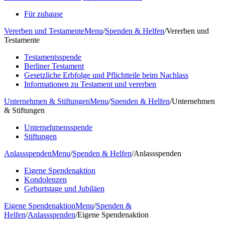
Für zuhause
Vererben und Testamente
Menu
/
Spenden & Helfen
/
Vererben und
Testamente
Testamentsspende
Berliner Testament
Gesetzliche Erbfolge und Pflichtteile beim Nachlass
Informationen zu Testament und vererben
Unternehmen & Stiftungen
Menu
/
Spenden & Helfen
/
Unternehmen
& Stiftungen
Unternehmensspende
Stiftungen
Anlassspenden
Menu
/
Spenden & Helfen
/
Anlassspenden
Eigene Spendenaktion
Kondolenzen
Geburtstage und Jubiläen
Eigene Spendenaktion
Menu
/
Spenden &
Helfen
/
Anlassspenden
/
Eigene Spendenaktion