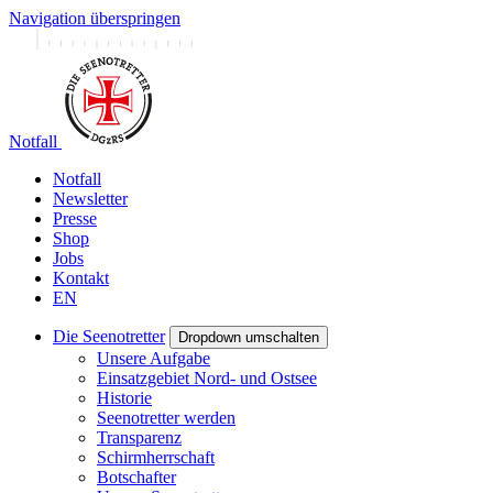
Navigation überspringen
Notfall
Notfall
Newsletter
Presse
Shop
Jobs
Kontakt
EN
Die Seenotretter
Dropdown umschalten
Unsere Aufgabe
Einsatzgebiet Nord- und Ostsee
Historie
Seenotretter werden
Transparenz
Schirmherrschaft
Botschafter