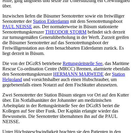
Hilfe, ging längsseits und setzte zur Unterstützung ein Crewmitglied
über.
Inzwischen liefen die Büsumer Seenotretter sowie ein freiwilliger
Seenotretter der
Station Eiderdamm
mit dem Seenotrettungsboot
PAUL NEISSE
aus. Der normalerweise in Büsum stationierte
Seenotrettungskreuzer
THEODOR STORM
befindet sich derzeit
zur turnusgemäßen Generalüberholung in der Werft. Zurzeit greifen
die Büsumer Seenotretter auf das Seenotrettungsboot der
Freiwilligenstation aus dem benachbarten Eiderdamm zurück. Es
liegt derzeit in Büsum.
Die von der DGzRS betriebene
Rettungsleitstelle See
, das Maritime
Rescue Co-ordination Centre (MRCC) Bremen, alarmierte ebenfalls
den Seenotrettungskreuzer
HERMANN MARWEDE
der
Station
Helgoland
und vorsichtshalber auch einen Hubschrauber, um
gegebenenfalls einen Notarzt auf dem Fischkutter abzusetzen.
Zwei Seenotretter der Station Büsum stiegen vor Ort auf den Kutter
über. Ein Notfallsanitäter der Johanniter am medizinischen
Arbeitsplatz in der Rettungsleitstelle See der DGzRS beriet die
Kollegen auf See über Funk. Der Kapitän erlangte wieder das
Bewusstsein. Die Seenotretter übernahmen ihn auf die PAUL
NEISSE.
Unter Höchstgeschwindigkeit brachten sie den Patienten in den