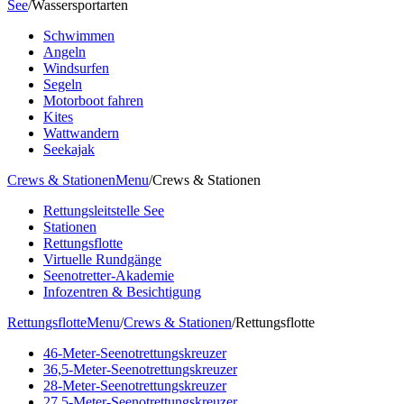
See
/
Wassersportarten
Schwimmen
Angeln
Windsurfen
Segeln
Motorboot fahren
Kites
Wattwandern
Seekajak
Crews & Stationen
Menu
/
Crews & Stationen
Rettungsleitstelle See
Stationen
Rettungsflotte
Virtuelle Rundgänge
Seenotretter-Akademie
Infozentren & Besichtigung
Rettungsflotte
Menu
/
Crews & Stationen
/
Rettungsflotte
46-Meter-Seenotrettungskreuzer
36,5-Meter-Seenotrettungskreuzer
28-Meter-Seenotrettungskreuzer
27,5-Meter-Seenotrettungskreuzer