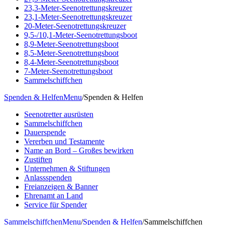
23,3-Meter-Seenotrettungskreuzer
23,1-Meter-Seenotrettungskreuzer
20-Meter-Seenotrettungskreuzer
9,5-/10,1-Meter-Seenotrettungsboot
8,9-Meter-Seenotrettungsboot
8,5-Meter-Seenotrettungsboot
8,4-Meter-Seenotrettungsboot
7-Meter-Seenotrettungsboot
Sammelschiffchen
Spenden & Helfen
Menu
/
Spenden & Helfen
Seenotretter ausrüsten
Sammelschiffchen
Dauerspende
Vererben und Testamente
Name an Bord – Großes bewirken
Zustiften
Unternehmen & Stiftungen
Anlassspenden
Freianzeigen & Banner
Ehrenamt an Land
Service für Spender
Sammelschiffchen
Menu
/
Spenden & Helfen
/
Sammelschiffchen