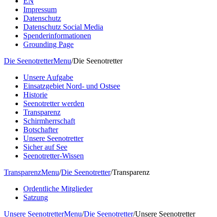
EN
Impressum
Datenschutz
Datenschutz Social Media
Spenderinformationen
Grounding Page
Die Seenotretter
Menu
/
Die Seenotretter
Unsere Aufgabe
Einsatzgebiet Nord- und Ostsee
Historie
Seenotretter werden
Transparenz
Schirmherrschaft
Botschafter
Unsere Seenotretter
Sicher auf See
Seenotretter-Wissen
Transparenz
Menu
/
Die Seenotretter
/
Transparenz
Ordentliche Mitglieder
Satzung
Unsere Seenotretter
Menu
/
Die Seenotretter
/
Unsere Seenotretter