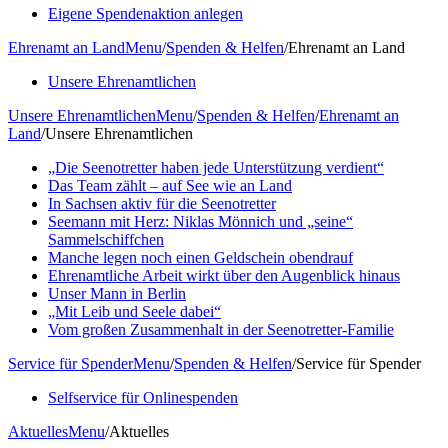
Eigene Spendenaktion anlegen
Ehrenamt an Land
Menu
/
Spenden & Helfen
/
Ehrenamt an Land
Unsere Ehrenamtlichen
Unsere Ehrenamtlichen
Menu
/
Spenden & Helfen
/
Ehrenamt an
Land
/
Unsere Ehrenamtlichen
„Die Seenotretter haben jede Unterstützung verdient“
Das Team zählt – auf See wie an Land
In Sachsen aktiv für die Seenotretter
Seemann mit Herz: Niklas Mönnich und „seine“
Sammelschiffchen
Manche legen noch einen Geldschein obendrauf
Ehrenamtliche Arbeit wirkt über den Augenblick hinaus
Unser Mann in Berlin
„Mit Leib und Seele dabei“
Vom großen Zusammenhalt in der Seenotretter-Familie
Service für Spender
Menu
/
Spenden & Helfen
/
Service für Spender
Selfservice für Onlinespenden
Aktuelles
Menu
/
Aktuelles