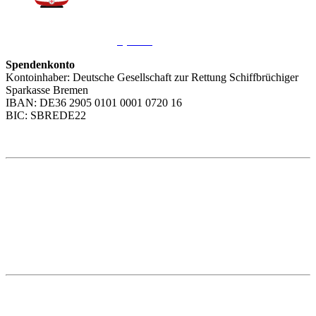
Sie möchten uns helfen?
Wir freuen uns über Ihre
Spende
.
Spendenkonto
Kontoinhaber: Deutsche Gesellschaft zur Rettung Schiffbrüchiger
Sparkasse Bremen
IBAN: DE36 2905 0101 0001 0720 16
BIC: SBREDE22
Weitere Themen
Social Media