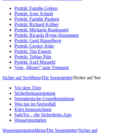
Porträt: Familie Göken
Porträt: Arne Schuld
Porträt: Familie Paulsen
Porträt: Richard Kölber
Porträt: Michaela Runknagel
Porträt: Ricarda Byrne-Hausmann
Porträt: Gerd Hasselberg
Porträt: Gregor Jeske
Porträt: Tim Eggers
Porträt: Tobias Pütz
Porträt: Axel Mussehl
Vom „Moses“ zum Vormann
Sicher auf See
Menu
/
Die Seenotretter
/
Sicher auf See
Vor dem Törn
Sicherheitsausrüstung
Seemännische Grundkenntnisse
Was tun im Seenotfall
Kites kennzeichnen
SafeTrx – die Sicherheits-App
Wassersportarten
Wassersportarten
Menu
/
Die Seenotretter
/
Sicher auf