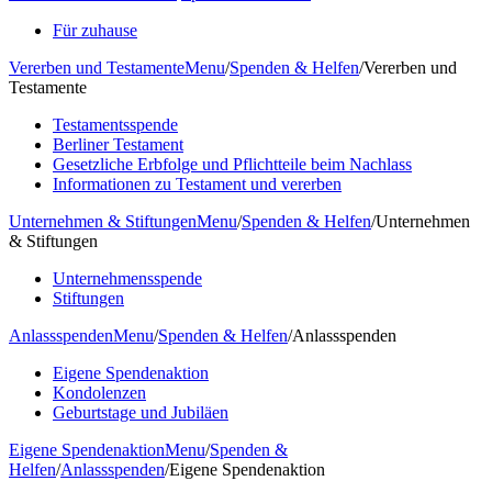
Für zuhause
Vererben und Testamente
Menu
/
Spenden & Helfen
/
Vererben und
Testamente
Testamentsspende
Berliner Testament
Gesetzliche Erbfolge und Pflichtteile beim Nachlass
Informationen zu Testament und vererben
Unternehmen & Stiftungen
Menu
/
Spenden & Helfen
/
Unternehmen
& Stiftungen
Unternehmensspende
Stiftungen
Anlassspenden
Menu
/
Spenden & Helfen
/
Anlassspenden
Eigene Spendenaktion
Kondolenzen
Geburtstage und Jubiläen
Eigene Spendenaktion
Menu
/
Spenden &
Helfen
/
Anlassspenden
/
Eigene Spendenaktion