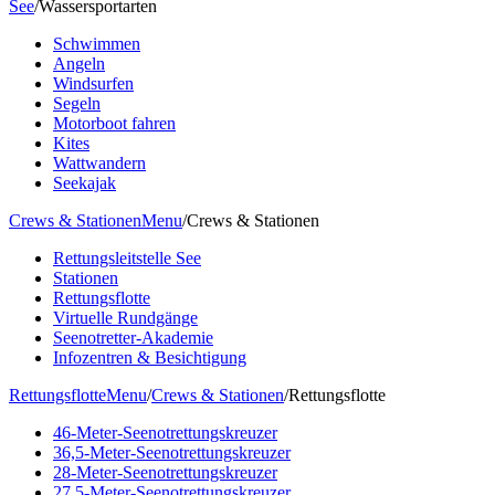
See
/
Wassersportarten
Schwimmen
Angeln
Windsurfen
Segeln
Motorboot fahren
Kites
Wattwandern
Seekajak
Crews & Stationen
Menu
/
Crews & Stationen
Rettungsleitstelle See
Stationen
Rettungsflotte
Virtuelle Rundgänge
Seenotretter-Akademie
Infozentren & Besichtigung
Rettungsflotte
Menu
/
Crews & Stationen
/
Rettungsflotte
46-Meter-Seenotrettungskreuzer
36,5-Meter-Seenotrettungskreuzer
28-Meter-Seenotrettungskreuzer
27,5-Meter-Seenotrettungskreuzer