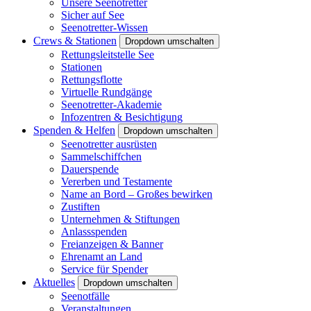
Unsere Seenotretter
Sicher auf See
Seenotretter-Wissen
Crews & Stationen
Dropdown umschalten
Rettungsleitstelle See
Stationen
Rettungsflotte
Virtuelle Rundgänge
Seenotretter-Akademie
Infozentren & Besichtigung
Spenden & Helfen
Dropdown umschalten
Seenotretter ausrüsten
Sammelschiffchen
Dauerspende
Vererben und Testamente
Name an Bord – Großes bewirken
Zustiften
Unternehmen & Stiftungen
Anlassspenden
Freianzeigen & Banner
Ehrenamt an Land
Service für Spender
Aktuelles
Dropdown umschalten
Seenotfälle
Veranstaltungen