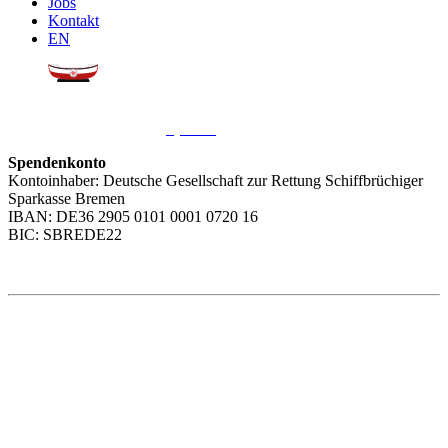
Jobs
Kontakt
EN
Sie möchten uns helfen?
Wir freuen uns über Ihre
Spende
.
Spendenkonto
Kontoinhaber: Deutsche Gesellschaft zur Rettung Schiffbrüchiger
Sparkasse Bremen
IBAN: DE36 2905 0101 0001 0720 16
BIC: SBREDE22
Weitere Themen
Social Media