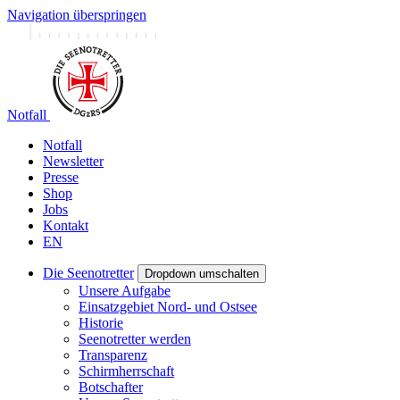
Navigation überspringen
Notfall
Notfall
Newsletter
Presse
Shop
Jobs
Kontakt
EN
Die Seenotretter
Dropdown umschalten
Unsere Aufgabe
Einsatzgebiet Nord- und Ostsee
Historie
Seenotretter werden
Transparenz
Schirmherrschaft
Botschafter