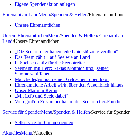
Eigene Spendenaktion anlegen
Ehrenamt an Land
Menu
/
Spenden & Helfen
/
Ehrenamt an Land
Unsere Ehrenamtlichen
Unsere Ehrenamtlichen
Menu
/
Spenden & Helfen
/
Ehrenamt an
Land
/
Unsere Ehrenamtlichen
„Die Seenotretter haben jede Unterstützung verdient“
Das Team zählt – auf See wie an Land
In Sachsen aktiv für die Seenotretter
Seemann mit Herz: Niklas Mönnich und „seine“
Sammelschiffchen
Manche legen noch einen Geldschein obendrauf
Ehrenamtliche Arbeit wirkt über den Augenblick hinaus
Unser Mann in Berlin
„Mit Leib und Seele dabei“
Vom großen Zusammenhalt in der Seenotretter-Familie
Service für Spender
Menu
/
Spenden & Helfen
/
Service für Spender
Selfservice für Onlinespenden
Aktuelles
Menu
/
Aktuelles