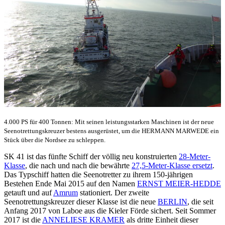
4.000 PS für 400 Tonnen: Mit seinen leistungsstarken Maschinen ist der neue
Seenotrettungskreuzer bestens ausgerüstet, um die HERMANN MARWEDE ein
Stück über die Nordsee zu schleppen.
SK 41 ist das fünfte Schiff der völlig neu konstruierten
28-Meter-
Klasse
, die nach und nach die bewährte
27,5-Meter-Klasse ersetzt
.
Das Typschiff hatten die Seenotretter zu ihrem 150-jährigen
Bestehen Ende Mai 2015 auf den Namen
ERNST MEIER-HEDDE
getauft und auf
Amrum
stationiert. Der zweite
Seenotrettungskreuzer dieser Klasse ist die neue
BERLIN
, die seit
Anfang 2017 von Laboe aus die Kieler Förde sichert. Seit Sommer
2017 ist die
ANNELIESE KRAMER
als dritte Einheit dieser