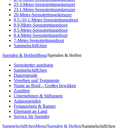
23,3-Meter-Seenotrettungskreuzer
23,1-Meter-Seenotrettungskreuzer
20-Meter-Seenotrettungskreuzer
9,5-/10,1-Meter-Seenotrettungsboot
8,9-Meter-Seenotrettungsboot
8,5-Meter-Seenotrettungsboot
8,4-Meter-Seenotrettungsboot
7-Meter-Seenotrettungsboot
Sammelschiffchen
Spenden & Helfen
Menu
/
Spenden & Helfen
Seenotretter ausrüsten
Sammelschiffchen
Dauerspende
Vererben und Testamente
Name an Bord – Großes bewirken
Zustiften
Unternehmen & Stiftungen
Anlassspenden
Freianzeigen & Banner
Ehrenamt an Land
Service für Spender
Sammelschiffchen
Menu
/
Spenden & Helfen
/
Sammelschiffchen