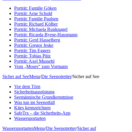
Porträt: Familie Göken
Porträt: Arne Schuld
Porträt: Familie Paulsen
Porträt: Richard Kölber
Porträt: Michaela Runknagel
Porträt: Ricarda Byrne-Hausmann
Porträt: Gerd Hasselberg
Porträt: Gregor Jeske
Porträt: Tim Eggers
Porträt: Tobias Pütz
Porträt: Axel Mussehl
Vom „Moses“ zum Vormann
Sicher auf See
Menu
/
Die Seenotretter
/
Sicher auf See
Vor dem Törn
Sicherheitsausrüstung
Seemännische Grundkenntnisse
Was tun im Seenotfall
Kites kennzeichnen
SafeTrx – die Sicherheits-App
Wassersportarten
Wassersportarten
Menu
/
Die Seenotretter
/
Sicher auf