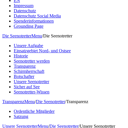
EN
Impressum
Datenschutz
Datenschutz Social Media
Spenderinformationen
Grounding Page
Die Seenotretter
Menu
/
Die Seenotretter
Unsere Aufgabe
Einsatzgebiet Nord- und Ostsee
Historie
Seenotretter werden
Transparenz
Schirmherrschaft
Botschafter
Unsere Seenotretter
Sicher auf See
Seenotretter-Wissen
Transparenz
Menu
/
Die Seenotretter
/
Transparenz
Ordentliche Mitglieder
Satzung
Unsere Seenotretter
Menu
/
Die Seenotretter
/
Unsere Seenotretter