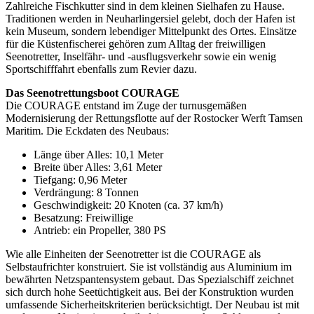
Zahlreiche Fischkutter sind in dem kleinen Sielhafen zu Hause.
Traditionen werden in Neuharlingersiel gelebt, doch der Hafen ist
kein Museum, sondern lebendiger Mittelpunkt des Ortes. Einsätze
für die Küstenfischerei gehören zum Alltag der freiwilligen
Seenotretter, Inselfähr- und -ausflugsverkehr sowie ein wenig
Sportschifffahrt ebenfalls zum Revier dazu.
Das Seenotrettungsboot COURAGE
Die COURAGE entstand im Zuge der turnusgemäßen
Modernisierung der Rettungsflotte auf der Rostocker Werft Tamsen
Maritim. Die Eckdaten des Neubaus:
Länge über Alles: 10,1 Meter
Breite über Alles: 3,61 Meter
Tiefgang: 0,96 Meter
Verdrängung: 8 Tonnen
Geschwindigkeit: 20 Knoten (ca. 37 km/h)
Besatzung: Freiwillige
Antrieb: ein Propeller, 380 PS
Wie alle Einheiten der Seenotretter ist die COURAGE als
Selbstaufrichter konstruiert. Sie ist vollständig aus Aluminium im
bewährten Netzspantensystem gebaut. Das Spezialschiff zeichnet
sich durch hohe Seetüchtigkeit aus. Bei der Konstruktion wurden
umfassende Sicherheitskriterien berücksichtigt. Der Neubau ist mit