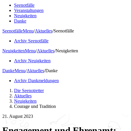
Seenotfälle
Veranstaltungen
Neuigkeiten
Danke
Seenotfälle
Menu
/
Aktuelles
/
Seenotfälle
Archiv Seenotfälle
Neuigkeiten
Menu
/
Aktuelles
/
Neuigkeiten
Archiv Neuigkeiten
Danke
Menu
/
Aktuelles
/
Danke
Archiv Dankmeldungen
Die Seenotretter
Aktuelles
Neuigkeiten
Courage und Tradition
21. August 2023
Engagement und Ehrenamt: