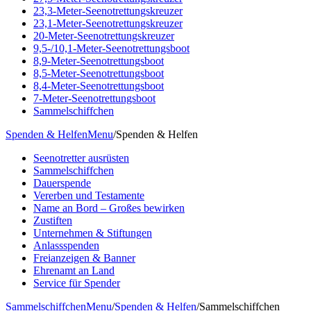
23,3-Meter-Seenotrettungskreuzer
23,1-Meter-Seenotrettungskreuzer
20-Meter-Seenotrettungskreuzer
9,5-/10,1-Meter-Seenotrettungsboot
8,9-Meter-Seenotrettungsboot
8,5-Meter-Seenotrettungsboot
8,4-Meter-Seenotrettungsboot
7-Meter-Seenotrettungsboot
Sammelschiffchen
Spenden & Helfen
Menu
/
Spenden & Helfen
Seenotretter ausrüsten
Sammelschiffchen
Dauerspende
Vererben und Testamente
Name an Bord – Großes bewirken
Zustiften
Unternehmen & Stiftungen
Anlassspenden
Freianzeigen & Banner
Ehrenamt an Land
Service für Spender
Sammelschiffchen
Menu
/
Spenden & Helfen
/
Sammelschiffchen