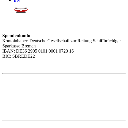
EN
Sie möchten uns helfen?
Wir freuen uns über Ihre
Spende
.
Spendenkonto
Kontoinhaber: Deutsche Gesellschaft zur Rettung Schiffbrüchiger
Sparkasse Bremen
IBAN: DE36 2905 0101 0001 0720 16
BIC: SBREDE22
Weitere Themen
Social Media