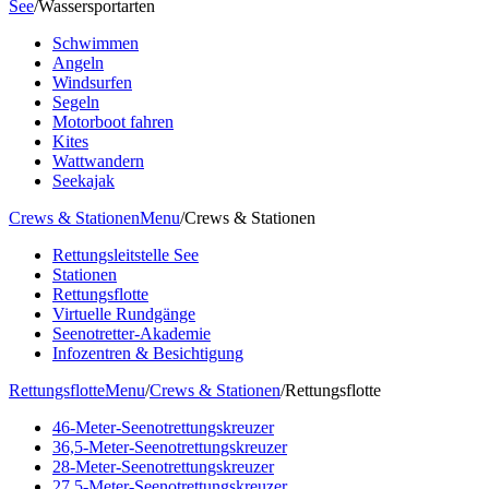
See
/
Wassersportarten
Schwimmen
Angeln
Windsurfen
Segeln
Motorboot fahren
Kites
Wattwandern
Seekajak
Crews & Stationen
Menu
/
Crews & Stationen
Rettungsleitstelle See
Stationen
Rettungsflotte
Virtuelle Rundgänge
Seenotretter-Akademie
Infozentren & Besichtigung
Rettungsflotte
Menu
/
Crews & Stationen
/
Rettungsflotte
46-Meter-Seenotrettungskreuzer
36,5-Meter-Seenotrettungskreuzer
28-Meter-Seenotrettungskreuzer
27,5-Meter-Seenotrettungskreuzer