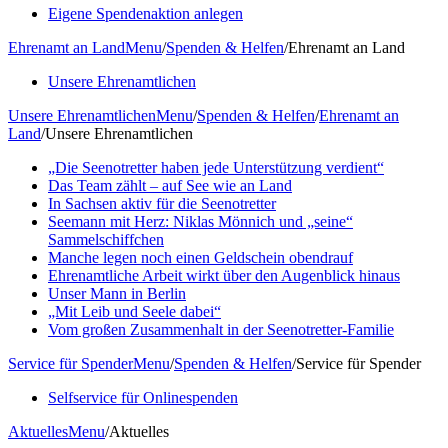
Eigene Spendenaktion anlegen
Ehrenamt an Land
Menu
/
Spenden & Helfen
/
Ehrenamt an Land
Unsere Ehrenamtlichen
Unsere Ehrenamtlichen
Menu
/
Spenden & Helfen
/
Ehrenamt an
Land
/
Unsere Ehrenamtlichen
„Die Seenotretter haben jede Unterstützung verdient“
Das Team zählt – auf See wie an Land
In Sachsen aktiv für die Seenotretter
Seemann mit Herz: Niklas Mönnich und „seine“
Sammelschiffchen
Manche legen noch einen Geldschein obendrauf
Ehrenamtliche Arbeit wirkt über den Augenblick hinaus
Unser Mann in Berlin
„Mit Leib und Seele dabei“
Vom großen Zusammenhalt in der Seenotretter-Familie
Service für Spender
Menu
/
Spenden & Helfen
/
Service für Spender
Selfservice für Onlinespenden
Aktuelles
Menu
/
Aktuelles