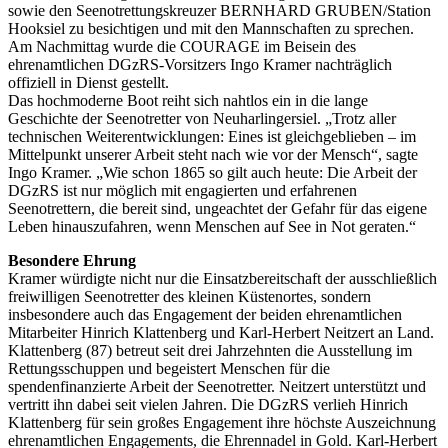
sowie den Seenotrettungskreuzer BERNHARD GRUBEN/Station
Hooksiel zu besichtigen und mit den Mannschaften zu sprechen.
Am Nachmittag wurde die COURAGE im Beisein des
ehrenamtlichen DGzRS-Vorsitzers Ingo Kramer nachträglich
offiziell in Dienst gestellt.
Das hochmoderne Boot reiht sich nahtlos ein in die lange
Geschichte der Seenotretter von Neuharlingersiel. „Trotz aller
technischen Weiterentwicklungen: Eines ist gleichgeblieben – im
Mittelpunkt unserer Arbeit steht nach wie vor der Mensch“, sagte
Ingo Kramer. „Wie schon 1865 so gilt auch heute: Die Arbeit der
DGzRS ist nur möglich mit engagierten und erfahrenen
Seenotrettern, die bereit sind, ungeachtet der Gefahr für das eigene
Leben hinauszufahren, wenn Menschen auf See in Not geraten.“
Besondere Ehrung
Kramer würdigte nicht nur die Einsatzbereitschaft der ausschließlich
freiwilligen Seenotretter des kleinen Küstenortes, sondern
insbesondere auch das Engagement der beiden ehrenamtlichen
Mitarbeiter Hinrich Klattenberg und Karl-Herbert Neitzert an Land.
Klattenberg (87) betreut seit drei Jahrzehnten die Ausstellung im
Rettungsschuppen und begeistert Menschen für die
spendenfinanzierte Arbeit der Seenotretter. Neitzert unterstützt und
vertritt ihn dabei seit vielen Jahren. Die DGzRS verlieh Hinrich
Klattenberg für sein großes Engagement ihre höchste Auszeichnung
ehrenamtlichen Engagements, die Ehrennadel in Gold. Karl-Herbert