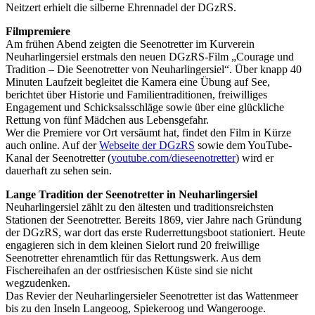
Neitzert erhielt die silberne Ehrennadel der DGzRS.
Filmpremiere
Am frühen Abend zeigten die Seenotretter im Kurverein
Neuharlingersiel erstmals den neuen DGzRS-Film „Courage und
Tradition – Die Seenotretter von Neuharlingersiel“. Über knapp 40
Minuten Laufzeit begleitet die Kamera eine Übung auf See,
berichtet über Historie und Familientraditionen, freiwilliges
Engagement und Schicksalsschläge sowie über eine glückliche
Rettung von fünf Mädchen aus Lebensgefahr.
Wer die Premiere vor Ort versäumt hat, findet den Film in Kürze
auch online. Auf der
Webseite der DGzRS
sowie dem YouTube-
Kanal der Seenotretter (
youtube.com/dieseenotretter
) wird er
dauerhaft zu sehen sein.
Lange Tradition der Seenotretter in Neuharlingersiel
Neuharlingersiel zählt zu den ältesten und traditionsreichsten
Stationen der Seenotretter. Bereits 1869, vier Jahre nach Gründung
der DGzRS, war dort das erste Ruderrettungsboot stationiert. Heute
engagieren sich in dem kleinen Sielort rund 20 freiwillige
Seenotretter ehrenamtlich für das Rettungswerk. Aus dem
Fischereihafen an der ostfriesischen Küste sind sie nicht
wegzudenken.
Das Revier der Neuharlingersieler Seenotretter ist das Wattenmeer
bis zu den Inseln Langeoog, Spiekeroog und Wangerooge.