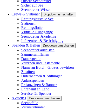
Unsere Seenotretter
Sicher auf See
Seenotretter-Wissen
Crews & Stationen
Dropdown umschalten
Rettungsleitstelle See
Stationen
Rettungsflotte
Virtuelle Rundgänge
Seenotretter-Akademie
Infozentren & Besichtigung
Spenden & Helfen
Dropdown umschalten
Seenotretter ausrüsten
Sammelschiffchen
Dauerspende
Vererben und Testamente
Name an Bord – Großes bewirken
Zustiften
Unternehmen & Stiftungen
Anlassspenden
Freianzeigen & Banner
Ehrenamt an Land
Service für Spender
Aktuelles
Dropdown umschalten
Seenotfälle
Veranstaltungen