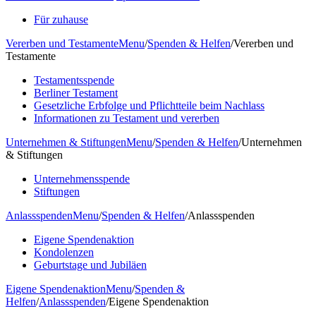
Für zuhause
Vererben und Testamente
Menu
/
Spenden & Helfen
/
Vererben und
Testamente
Testamentsspende
Berliner Testament
Gesetzliche Erbfolge und Pflichtteile beim Nachlass
Informationen zu Testament und vererben
Unternehmen & Stiftungen
Menu
/
Spenden & Helfen
/
Unternehmen
& Stiftungen
Unternehmensspende
Stiftungen
Anlassspenden
Menu
/
Spenden & Helfen
/
Anlassspenden
Eigene Spendenaktion
Kondolenzen
Geburtstage und Jubiläen
Eigene Spendenaktion
Menu
/
Spenden &
Helfen
/
Anlassspenden
/
Eigene Spendenaktion