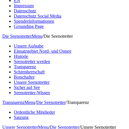
EN
Impressum
Datenschutz
Datenschutz Social Media
Spenderinformationen
Grounding Page
Die Seenotretter
Menu
/
Die Seenotretter
Unsere Aufgabe
Einsatzgebiet Nord- und Ostsee
Historie
Seenotretter werden
Transparenz
Schirmherrschaft
Botschafter
Unsere Seenotretter
Sicher auf See
Seenotretter-Wissen
Transparenz
Menu
/
Die Seenotretter
/
Transparenz
Ordentliche Mitglieder
Satzung
Unsere Seenotretter
Menu
/
Die Seenotretter
/
Unsere Seenotretter