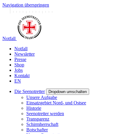
Navigation überspringen
Notfall
Notfall
Newsletter
Presse
Shop
Jobs
Kontakt
EN
Die Seenotretter
Dropdown umschalten
Unsere Aufgabe
Einsatzgebiet Nord- und Ostsee
Historie
Seenotretter werden
Transparenz
Schirmherrschaft
Botschafter