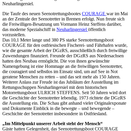
Neuharlingersiel.
Die Taufe des neuen Seenotrettungsbootes
COURAGE
war im Mai
an der Zentrale der Seenotretter in Bremen erfolgt. Nun freute sich
die Freiwilligen-Besatzung um Vormann Heinz Steffens darüber,
das moderne Spezialschiff in
Neuharlingersiel
öffentlich
vorzustellen.
Das 10,1 Meter lange und 380 PS starke Seenotrettungsboot
COURAGE für den ostfriesischen Fischerei- und Fährhafen wurde,
wie die gesamte Arbeit der DGzRS, ausschließlich durch freiwillige
Zuwendungen finanziert. Freunde der DGzRS aus Niedersachsen
hatten den Neubau ermöglicht. Die von ihnen gewünschte
Namengebung ist eine Hommage an die freiwilligen Seenotretter,
die couragiert und selbstlos im Einsatz sind, um auf See in Not
geratene Menschen zu retten – und das seit mehr als 150 Jahren.
Weiterer Anlass zur Freude ist das Jubiläum der Ausstellung im
Rettungsschuppen Neuharlingersiel mit dem historischen
Motorrettungsboot ULRICH STEFFENS. Seit 50 Jahren wird dort
die Geschichte der Seenotretter lebendig. 1973 richtete die DGzRS
die Ausstellung ein. Die Schau gibt anhand vieler Originalexponate
und Dokumente Einblick in die bewegte – und bewegende –
Geschichte der Seenotretter insbesondere in Ostfriesland.
„Im Mittelpunkt unserer Arbeit steht der Mensch“
Gäste hatten Gelegenheit, das Seenotrettungsboot COURAGE