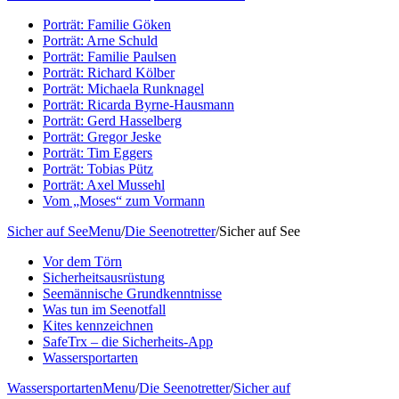
Porträt: Familie Göken
Porträt: Arne Schuld
Porträt: Familie Paulsen
Porträt: Richard Kölber
Porträt: Michaela Runknagel
Porträt: Ricarda Byrne-Hausmann
Porträt: Gerd Hasselberg
Porträt: Gregor Jeske
Porträt: Tim Eggers
Porträt: Tobias Pütz
Porträt: Axel Mussehl
Vom „Moses“ zum Vormann
Sicher auf See
Menu
/
Die Seenotretter
/
Sicher auf See
Vor dem Törn
Sicherheitsausrüstung
Seemännische Grundkenntnisse
Was tun im Seenotfall
Kites kennzeichnen
SafeTrx – die Sicherheits-App
Wassersportarten
Wassersportarten
Menu
/
Die Seenotretter
/
Sicher auf