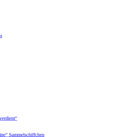
ss
verdient“
ine“ Sammelschiffchen