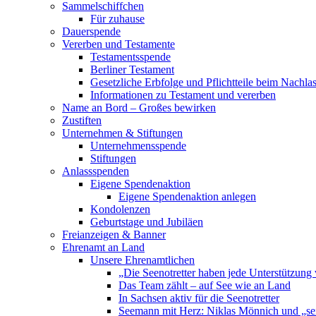
Sammelschiffchen
Für zuhause
Dauerspende
Vererben und Testamente
Testamentsspende
Berliner Testament
Gesetzliche Erbfolge und Pflichtteile beim Nachla
Informationen zu Testament und vererben
Name an Bord – Großes bewirken
Zustiften
Unternehmen & Stiftungen
Unternehmensspende
Stiftungen
Anlassspenden
Eigene Spendenaktion
Eigene Spendenaktion anlegen
Kondolenzen
Geburtstage und Jubiläen
Freianzeigen & Banner
Ehrenamt an Land
Unsere Ehrenamtlichen
„Die Seenotretter haben jede Unterstützung 
Das Team zählt – auf See wie an Land
In Sachsen aktiv für die Seenotretter
Seemann mit Herz: Niklas Mönnich und „se