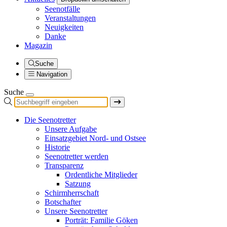
Seenotfälle
Veranstaltungen
Neuigkeiten
Danke
Magazin
Suche
Navigation
Suche
Die Seenotretter
Unsere Aufgabe
Einsatzgebiet Nord- und Ostsee
Historie
Seenotretter werden
Transparenz
Ordentliche Mitglieder
Satzung
Schirmherrschaft
Botschafter
Unsere Seenotretter
Porträt: Familie Göken