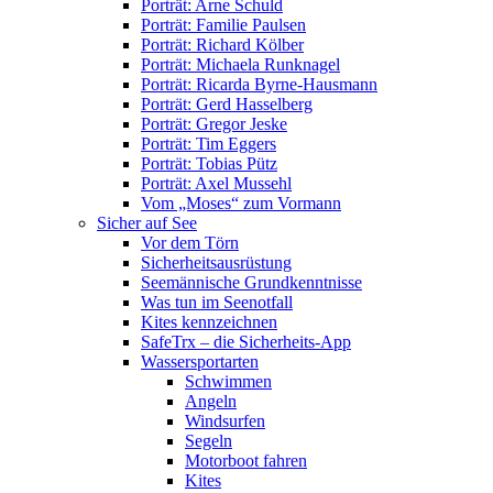
Porträt: Arne Schuld
Porträt: Familie Paulsen
Porträt: Richard Kölber
Porträt: Michaela Runknagel
Porträt: Ricarda Byrne-Hausmann
Porträt: Gerd Hasselberg
Porträt: Gregor Jeske
Porträt: Tim Eggers
Porträt: Tobias Pütz
Porträt: Axel Mussehl
Vom „Moses“ zum Vormann
Sicher auf See
Vor dem Törn
Sicherheitsausrüstung
Seemännische Grundkenntnisse
Was tun im Seenotfall
Kites kennzeichnen
SafeTrx – die Sicherheits-App
Wassersportarten
Schwimmen
Angeln
Windsurfen
Segeln
Motorboot fahren
Kites