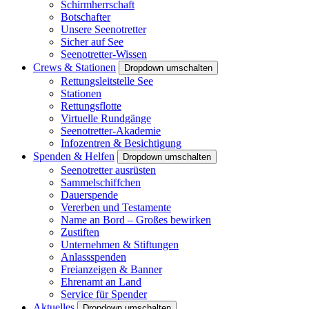
Schirmherrschaft
Botschafter
Unsere Seenotretter
Sicher auf See
Seenotretter-Wissen
Crews & Stationen
Dropdown umschalten
Rettungsleitstelle See
Stationen
Rettungsflotte
Virtuelle Rundgänge
Seenotretter-Akademie
Infozentren & Besichtigung
Spenden & Helfen
Dropdown umschalten
Seenotretter ausrüsten
Sammelschiffchen
Dauerspende
Vererben und Testamente
Name an Bord – Großes bewirken
Zustiften
Unternehmen & Stiftungen
Anlassspenden
Freianzeigen & Banner
Ehrenamt an Land
Service für Spender
Aktuelles
Dropdown umschalten