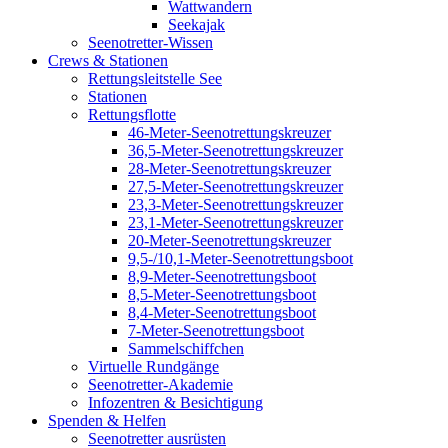
Wattwandern
Seekajak
Seenotretter-Wissen
Crews & Stationen
Rettungsleitstelle See
Stationen
Rettungsflotte
46-Meter-Seenotrettungskreuzer
36,5-Meter-Seenotrettungskreuzer
28-Meter-Seenotrettungskreuzer
27,5-Meter-Seenotrettungskreuzer
23,3-Meter-Seenotrettungskreuzer
23,1-Meter-Seenotrettungskreuzer
20-Meter-Seenotrettungskreuzer
9,5-/10,1-Meter-Seenotrettungsboot
8,9-Meter-Seenotrettungsboot
8,5-Meter-Seenotrettungsboot
8,4-Meter-Seenotrettungsboot
7-Meter-Seenotrettungsboot
Sammelschiffchen
Virtuelle Rundgänge
Seenotretter-Akademie
Infozentren & Besichtigung
Spenden & Helfen
Seenotretter ausrüsten