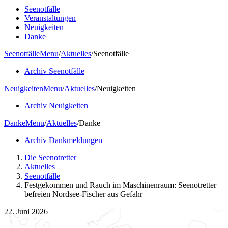
Seenotfälle
Veranstaltungen
Neuigkeiten
Danke
Seenotfälle
Menu
/
Aktuelles
/
Seenotfälle
Archiv Seenotfälle
Neuigkeiten
Menu
/
Aktuelles
/
Neuigkeiten
Archiv Neuigkeiten
Danke
Menu
/
Aktuelles
/
Danke
Archiv Dankmeldungen
Die Seenotretter
Aktuelles
Seenotfälle
Festgekommen und Rauch im Maschinenraum: Seenotretter
befreien Nordsee-Fischer aus Gefahr
22. Juni 2026