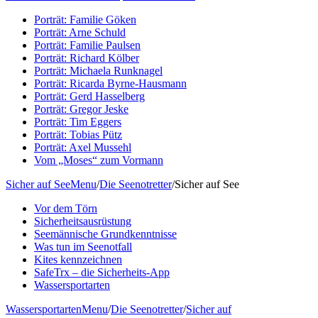
Porträt: Familie Göken
Porträt: Arne Schuld
Porträt: Familie Paulsen
Porträt: Richard Kölber
Porträt: Michaela Runknagel
Porträt: Ricarda Byrne-Hausmann
Porträt: Gerd Hasselberg
Porträt: Gregor Jeske
Porträt: Tim Eggers
Porträt: Tobias Pütz
Porträt: Axel Mussehl
Vom „Moses“ zum Vormann
Sicher auf See
Menu
/
Die Seenotretter
/
Sicher auf See
Vor dem Törn
Sicherheitsausrüstung
Seemännische Grundkenntnisse
Was tun im Seenotfall
Kites kennzeichnen
SafeTrx – die Sicherheits-App
Wassersportarten
Wassersportarten
Menu
/
Die Seenotretter
/
Sicher auf