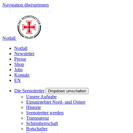
Navigation überspringen
Notfall
Notfall
Newsletter
Presse
Shop
Jobs
Kontakt
EN
Die Seenotretter
Dropdown umschalten
Unsere Aufgabe
Einsatzgebiet Nord- und Ostsee
Historie
Seenotretter werden
Transparenz
Schirmherrschaft
Botschafter