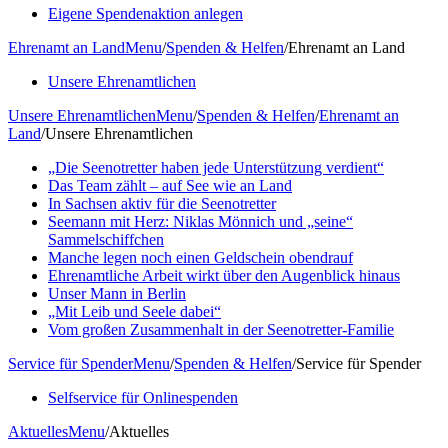
Eigene Spendenaktion anlegen
Ehrenamt an Land
Menu
/
Spenden & Helfen
/
Ehrenamt an Land
Unsere Ehrenamtlichen
Unsere Ehrenamtlichen
Menu
/
Spenden & Helfen
/
Ehrenamt an
Land
/
Unsere Ehrenamtlichen
„Die Seenotretter haben jede Unterstützung verdient“
Das Team zählt – auf See wie an Land
In Sachsen aktiv für die Seenotretter
Seemann mit Herz: Niklas Mönnich und „seine“
Sammelschiffchen
Manche legen noch einen Geldschein obendrauf
Ehrenamtliche Arbeit wirkt über den Augenblick hinaus
Unser Mann in Berlin
„Mit Leib und Seele dabei“
Vom großen Zusammenhalt in der Seenotretter-Familie
Service für Spender
Menu
/
Spenden & Helfen
/
Service für Spender
Selfservice für Onlinespenden
Aktuelles
Menu
/
Aktuelles