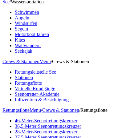
See
/
Wassersportarten
Schwimmen
Angeln
Windsurfen
Segeln
Motorboot fahren
Kites
Wattwandern
Seekajak
Crews & Stationen
Menu
/
Crews & Stationen
Rettungsleitstelle See
Stationen
Rettungsflotte
Virtuelle Rundgänge
Seenotretter-Akademie
Infozentren & Besichtigung
Rettungsflotte
Menu
/
Crews & Stationen
/
Rettungsflotte
46-Meter-Seenotrettungskreuzer
36,5-Meter-Seenotrettungskreuzer
28-Meter-Seenotrettungskreuzer
27,5-Meter-Seenotrettungskreuzer