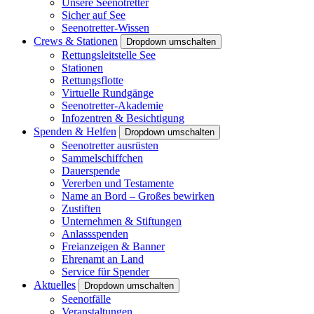
Unsere Seenotretter
Sicher auf See
Seenotretter-Wissen
Crews & Stationen
Dropdown umschalten
Rettungsleitstelle See
Stationen
Rettungsflotte
Virtuelle Rundgänge
Seenotretter-Akademie
Infozentren & Besichtigung
Spenden & Helfen
Dropdown umschalten
Seenotretter ausrüsten
Sammelschiffchen
Dauerspende
Vererben und Testamente
Name an Bord – Großes bewirken
Zustiften
Unternehmen & Stiftungen
Anlassspenden
Freianzeigen & Banner
Ehrenamt an Land
Service für Spender
Aktuelles
Dropdown umschalten
Seenotfälle
Veranstaltungen