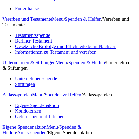
Für zuhause
Vererben und Testamente
Menu
/
Spenden & Helfen
/
Vererben und
Testamente
Testamentsspende
Berliner Testament
Gesetzliche Erbfolge und Pflichtteile beim Nachlass
Informationen zu Testament und vererben
Unternehmen & Stiftungen
Menu
/
Spenden & Helfen
/
Unternehmen
& Stiftungen
Unternehmensspende
Stiftungen
Anlassspenden
Menu
/
Spenden & Helfen
/
Anlassspenden
Eigene Spendenaktion
Kondolenzen
Geburtstage und Jubiläen
Eigene Spendenaktion
Menu
/
Spenden &
Helfen
/
Anlassspenden
/
Eigene Spendenaktion