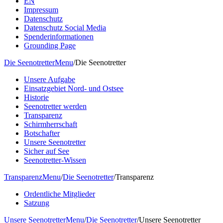
EN
Impressum
Datenschutz
Datenschutz Social Media
Spenderinformationen
Grounding Page
Die Seenotretter
Menu
/
Die Seenotretter
Unsere Aufgabe
Einsatzgebiet Nord- und Ostsee
Historie
Seenotretter werden
Transparenz
Schirmherrschaft
Botschafter
Unsere Seenotretter
Sicher auf See
Seenotretter-Wissen
Transparenz
Menu
/
Die Seenotretter
/
Transparenz
Ordentliche Mitglieder
Satzung
Unsere Seenotretter
Menu
/
Die Seenotretter
/
Unsere Seenotretter