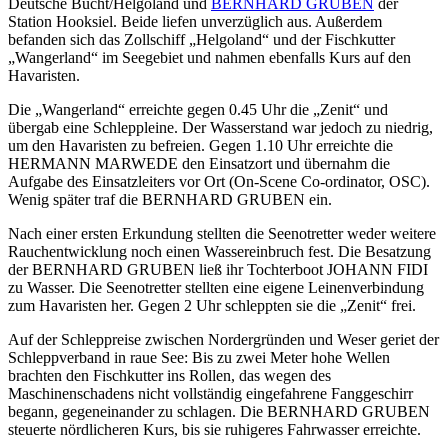
Deutsche Bucht/Helgoland und
BERNHARD GRUBEN
der
Station Hooksiel. Beide liefen unverzüglich aus. Außerdem
befanden sich das Zollschiff „Helgoland“ und der Fischkutter
„Wangerland“ im Seegebiet und nahmen ebenfalls Kurs auf den
Havaristen.
Die „Wangerland“ erreichte gegen 0.45 Uhr die „Zenit“ und
übergab eine Schleppleine. Der Wasserstand war jedoch zu niedrig,
um den Havaristen zu befreien. Gegen 1.10 Uhr erreichte die
HERMANN MARWEDE den Einsatzort und übernahm die
Aufgabe des Einsatzleiters vor Ort (On-Scene Co-ordinator, OSC).
Wenig später traf die BERNHARD GRUBEN ein.
Nach einer ersten Erkundung stellten die Seenotretter weder weitere
Rauchentwicklung noch einen Wassereinbruch fest. Die Besatzung
der BERNHARD GRUBEN ließ ihr Tochterboot JOHANN FIDI
zu Wasser. Die Seenotretter stellten eine eigene Leinenverbindung
zum Havaristen her. Gegen 2 Uhr schleppten sie die „Zenit“ frei.
Auf der Schleppreise zwischen Nordergründen und Weser geriet der
Schleppverband in raue See: Bis zu zwei Meter hohe Wellen
brachten den Fischkutter ins Rollen, das wegen des
Maschinenschadens nicht vollständig eingefahrene Fanggeschirr
begann, gegeneinander zu schlagen. Die BERNHARD GRUBEN
steuerte nördlicheren Kurs, bis sie ruhigeres Fahrwasser erreichte.