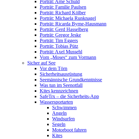
Porträt: Arne Schuld
Porträt: Familie Paulsen
Porträt: Richard Kölber
Porträt: Michaela Runknagel
Porträt: Ricarda Byrne-Hausmann
Porträt: Gerd Hasselberg
Porträt: Gregor Jeske
Porträt: Tim Eggers
Porträt: Tobias Pütz
Porträt: Axel Mussehl
Vom „Moses“ zum Vormann
Sicher auf See
Vor dem Törn
Sicherheitsausrüstung
Seemännische Grundkenntnisse
Was tun im Seenotfall
Kites kennzeichnen
SafeTrx – die Sicherheits-App
Wassersportarten
Schwimmen
Angeln
Windsurfen
Segeln
Motorboot fahren
Kites