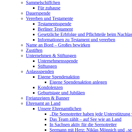
Sammelschiffchen
Für zuhause
Dauerspende
Vererben und Testamente
Testamentsspende
Berliner Testament
Gesetzliche Erbfolge und Pflichtteile beim Nachla
Informationen zu Testament und vererben
Name an Bord – Großes bewirken
Zustiften
Unternehmen & Stiftungen
Unternehmensspende
Stiftungen
Anlassspenden
Eigene Spendenaktion
Eigene Spendenaktion anlegen
Kondolenzen
Geburtstage und Jubiläen
Freianzeigen & Banner
Ehrenamt an Land
Unsere Ehrenamtlichen
„Die Seenotretter haben jede Unterstützung 
Das Team zählt – auf See wie an Land
In Sachsen aktiv für die Seenotretter
Seemann mit Herz: Niklas Mönnich und „se