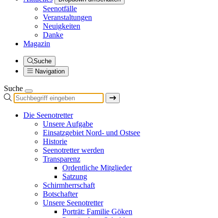
Seenotfälle
Veranstaltungen
Neuigkeiten
Danke
Magazin
Suche
Navigation
Suche
Die Seenotretter
Unsere Aufgabe
Einsatzgebiet Nord- und Ostsee
Historie
Seenotretter werden
Transparenz
Ordentliche Mitglieder
Satzung
Schirmherrschaft
Botschafter
Unsere Seenotretter
Porträt: Familie Göken