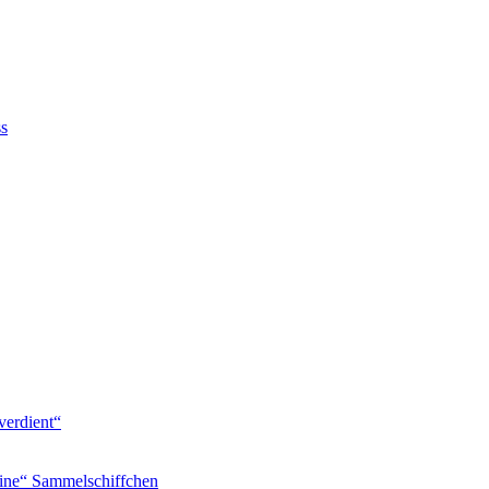
ss
verdient“
ine“ Sammelschiffchen