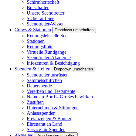
Schirmherrschaft
Botschafter
Unsere Seenotretter
Sicher auf See
Seenotretter-Wissen
Crews & Stationen
Dropdown umschalten
Rettungsleitstelle See
Stationen
Rettungsflotte
Virtuelle Rundgänge
Seenotretter-Akademie
Infozentren & Besichtigung
Spenden & Helfen
Dropdown umschalten
Seenotretter ausrüsten
Sammelschiffchen
Dauerspende
Vererben und Testamente
Name an Bord – Großes bewirken
Zustiften
Unternehmen & Stiftungen
Anlassspenden
Freianzeigen & Banner
Ehrenamt an Land
Service für Spender
Aktuelles
Dropdown umschalten