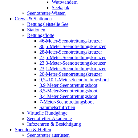
Wattwandern
Seekajak
Seenotretter-Wissen
Crews & Stationen
Rettungsleitstelle See
Stationen
Rettungsflotte
46-Meter-Seenotrettungskreuzer
36,5-Meter-Seenotrettungskreuzer
28-Meter-Seenotrettungskreuzer
27,5-Meter-Seenotrettungskreuzer
23,3-Meter-Seenotrettungskreuzer
23,1-Meter-Seenotrettungskreuzer
20-Meter-Seenotrettungskreuzer
9,5-/10,1-Meter-Seenotrettungsboot
8,9-Meter-Seenotrettungsboot
8,5-Meter-Seenotrettungsboot
8,4-Meter-Seenotrettungsboot
7-Meter-Seenotrettungsboot
Sammelschiffchen
Virtuelle Rundgänge
Seenotretter-Akademie
Infozentren & Besichtigung
Spenden & Helfen
Seenotretter ausrüsten