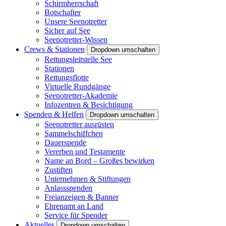
Schirmherrschaft
Botschafter
Unsere Seenotretter
Sicher auf See
Seenotretter-Wissen
Crews & Stationen
Dropdown umschalten
Rettungsleitstelle See
Stationen
Rettungsflotte
Virtuelle Rundgänge
Seenotretter-Akademie
Infozentren & Besichtigung
Spenden & Helfen
Dropdown umschalten
Seenotretter ausrüsten
Sammelschiffchen
Dauerspende
Vererben und Testamente
Name an Bord – Großes bewirken
Zustiften
Unternehmen & Stiftungen
Anlassspenden
Freianzeigen & Banner
Ehrenamt an Land
Service für Spender
Aktuelles
Dropdown umschalten