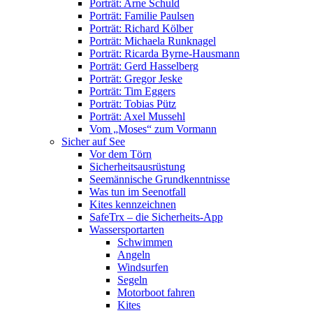
Porträt: Arne Schuld
Porträt: Familie Paulsen
Porträt: Richard Kölber
Porträt: Michaela Runknagel
Porträt: Ricarda Byrne-Hausmann
Porträt: Gerd Hasselberg
Porträt: Gregor Jeske
Porträt: Tim Eggers
Porträt: Tobias Pütz
Porträt: Axel Mussehl
Vom „Moses“ zum Vormann
Sicher auf See
Vor dem Törn
Sicherheitsausrüstung
Seemännische Grundkenntnisse
Was tun im Seenotfall
Kites kennzeichnen
SafeTrx – die Sicherheits-App
Wassersportarten
Schwimmen
Angeln
Windsurfen
Segeln
Motorboot fahren
Kites