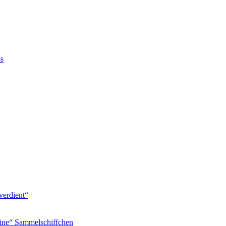
ss
verdient“
ine“ Sammelschiffchen