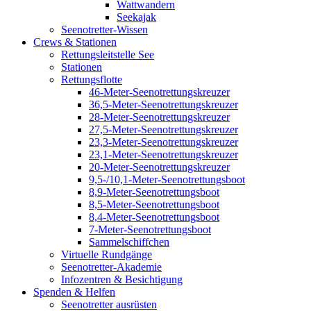
Wattwandern
Seekajak
Seenotretter-Wissen
Crews & Stationen
Rettungsleitstelle See
Stationen
Rettungsflotte
46-Meter-Seenotrettungskreuzer
36,5-Meter-Seenotrettungskreuzer
28-Meter-Seenotrettungskreuzer
27,5-Meter-Seenotrettungskreuzer
23,3-Meter-Seenotrettungskreuzer
23,1-Meter-Seenotrettungskreuzer
20-Meter-Seenotrettungskreuzer
9,5-/10,1-Meter-Seenotrettungsboot
8,9-Meter-Seenotrettungsboot
8,5-Meter-Seenotrettungsboot
8,4-Meter-Seenotrettungsboot
7-Meter-Seenotrettungsboot
Sammelschiffchen
Virtuelle Rundgänge
Seenotretter-Akademie
Infozentren & Besichtigung
Spenden & Helfen
Seenotretter ausrüsten