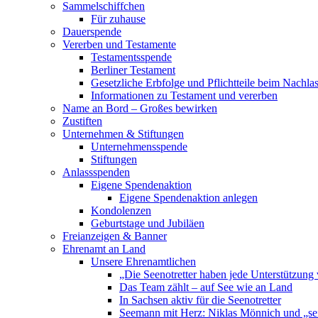
Sammelschiffchen
Für zuhause
Dauerspende
Vererben und Testamente
Testamentsspende
Berliner Testament
Gesetzliche Erbfolge und Pflichtteile beim Nachla
Informationen zu Testament und vererben
Name an Bord – Großes bewirken
Zustiften
Unternehmen & Stiftungen
Unternehmensspende
Stiftungen
Anlassspenden
Eigene Spendenaktion
Eigene Spendenaktion anlegen
Kondolenzen
Geburtstage und Jubiläen
Freianzeigen & Banner
Ehrenamt an Land
Unsere Ehrenamtlichen
„Die Seenotretter haben jede Unterstützung 
Das Team zählt – auf See wie an Land
In Sachsen aktiv für die Seenotretter
Seemann mit Herz: Niklas Mönnich und „se