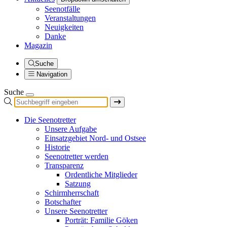
Seenotfälle
Veranstaltungen
Neuigkeiten
Danke
Magazin
Suche
Navigation
Suche
Die Seenotretter
Unsere Aufgabe
Einsatzgebiet Nord- und Ostsee
Historie
Seenotretter werden
Transparenz
Ordentliche Mitglieder
Satzung
Schirmherrschaft
Botschafter
Unsere Seenotretter
Porträt: Familie Göken