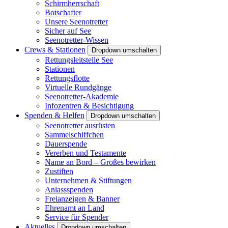
Schirmherrschaft
Botschafter
Unsere Seenotretter
Sicher auf See
Seenotretter-Wissen
Crews & Stationen
Dropdown umschalten
Rettungsleitstelle See
Stationen
Rettungsflotte
Virtuelle Rundgänge
Seenotretter-Akademie
Infozentren & Besichtigung
Spenden & Helfen
Dropdown umschalten
Seenotretter ausrüsten
Sammelschiffchen
Dauerspende
Vererben und Testamente
Name an Bord – Großes bewirken
Zustiften
Unternehmen & Stiftungen
Anlassspenden
Freianzeigen & Banner
Ehrenamt an Land
Service für Spender
Aktuelles
Dropdown umschalten