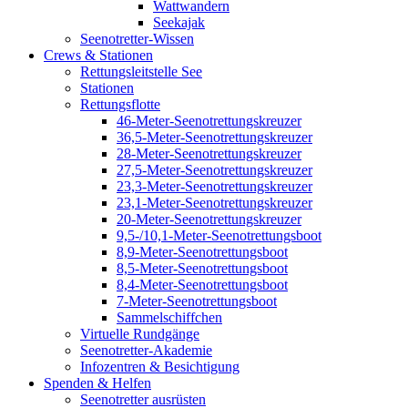
Wattwandern
Seekajak
Seenotretter-Wissen
Crews & Stationen
Rettungsleitstelle See
Stationen
Rettungsflotte
46-Meter-Seenotrettungskreuzer
36,5-Meter-Seenotrettungskreuzer
28-Meter-Seenotrettungskreuzer
27,5-Meter-Seenotrettungskreuzer
23,3-Meter-Seenotrettungskreuzer
23,1-Meter-Seenotrettungskreuzer
20-Meter-Seenotrettungskreuzer
9,5-/10,1-Meter-Seenotrettungsboot
8,9-Meter-Seenotrettungsboot
8,5-Meter-Seenotrettungsboot
8,4-Meter-Seenotrettungsboot
7-Meter-Seenotrettungsboot
Sammelschiffchen
Virtuelle Rundgänge
Seenotretter-Akademie
Infozentren & Besichtigung
Spenden & Helfen
Seenotretter ausrüsten