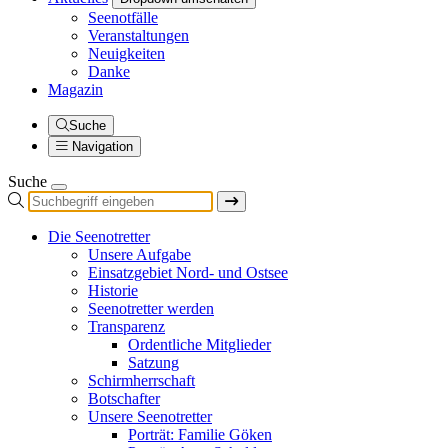
Seenotfälle
Veranstaltungen
Neuigkeiten
Danke
Magazin
Suche
Navigation
Suche
Die Seenotretter
Unsere Aufgabe
Einsatzgebiet Nord- und Ostsee
Historie
Seenotretter werden
Transparenz
Ordentliche Mitglieder
Satzung
Schirmherrschaft
Botschafter
Unsere Seenotretter
Porträt: Familie Göken