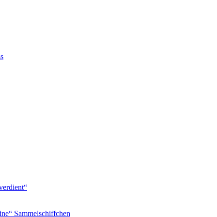
ss
verdient“
ine“ Sammelschiffchen