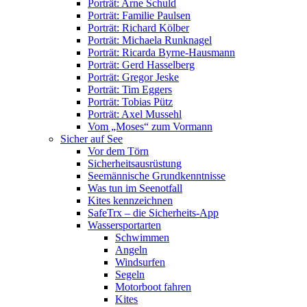
Porträt: Arne Schuld
Porträt: Familie Paulsen
Porträt: Richard Kölber
Porträt: Michaela Runknagel
Porträt: Ricarda Byrne-Hausmann
Porträt: Gerd Hasselberg
Porträt: Gregor Jeske
Porträt: Tim Eggers
Porträt: Tobias Pütz
Porträt: Axel Mussehl
Vom „Moses“ zum Vormann
Sicher auf See
Vor dem Törn
Sicherheitsausrüstung
Seemännische Grundkenntnisse
Was tun im Seenotfall
Kites kennzeichnen
SafeTrx – die Sicherheits-App
Wassersportarten
Schwimmen
Angeln
Windsurfen
Segeln
Motorboot fahren
Kites