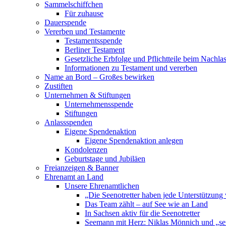
Sammelschiffchen
Für zuhause
Dauerspende
Vererben und Testamente
Testamentsspende
Berliner Testament
Gesetzliche Erbfolge und Pflichtteile beim Nachla
Informationen zu Testament und vererben
Name an Bord – Großes bewirken
Zustiften
Unternehmen & Stiftungen
Unternehmensspende
Stiftungen
Anlassspenden
Eigene Spendenaktion
Eigene Spendenaktion anlegen
Kondolenzen
Geburtstage und Jubiläen
Freianzeigen & Banner
Ehrenamt an Land
Unsere Ehrenamtlichen
„Die Seenotretter haben jede Unterstützung 
Das Team zählt – auf See wie an Land
In Sachsen aktiv für die Seenotretter
Seemann mit Herz: Niklas Mönnich und „se