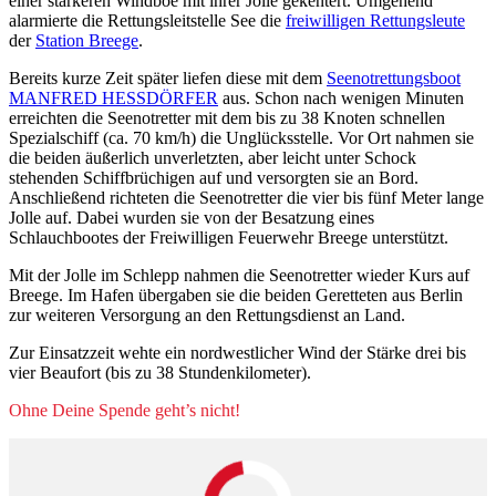
einer stärkeren Windböe mit ihrer Jolle gekentert. Umgehend
alarmierte die Rettungsleitstelle See die
freiwilligen Rettungsleute
der
Station Breege
.
Bereits kurze Zeit später liefen diese mit dem
Seenotrettungsboot
MANFRED HESSDÖRFER
aus. Schon nach wenigen Minuten
erreichten die Seenotretter mit dem bis zu 38 Knoten schnellen
Spezialschiff (ca. 70 km/h) die Unglücksstelle. Vor Ort nahmen sie
die beiden äußerlich unverletzten, aber leicht unter Schock
stehenden Schiffbrüchigen auf und versorgten sie an Bord.
Anschließend richteten die Seenotretter die vier bis fünf Meter lange
Jolle auf. Dabei wurden sie von der Besatzung eines
Schlauchbootes der Freiwilligen Feuerwehr Breege unterstützt.
Mit der Jolle im Schlepp nahmen die Seenotretter wieder Kurs auf
Breege. Im Hafen übergaben sie die beiden Geretteten aus Berlin
zur weiteren Versorgung an den Rettungsdienst an Land.
Zur Einsatzzeit wehte ein nordwestlicher Wind der Stärke drei bis
vier Beaufort (bis zu 38 Stundenkilometer).
Ohne Deine Spende geht’s nicht!