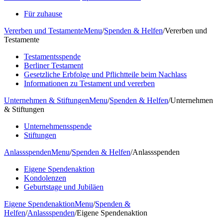
Für zuhause
Vererben und Testamente
Menu
/
Spenden & Helfen
/
Vererben und
Testamente
Testamentsspende
Berliner Testament
Gesetzliche Erbfolge und Pflichtteile beim Nachlass
Informationen zu Testament und vererben
Unternehmen & Stiftungen
Menu
/
Spenden & Helfen
/
Unternehmen
& Stiftungen
Unternehmensspende
Stiftungen
Anlassspenden
Menu
/
Spenden & Helfen
/
Anlassspenden
Eigene Spendenaktion
Kondolenzen
Geburtstage und Jubiläen
Eigene Spendenaktion
Menu
/
Spenden &
Helfen
/
Anlassspenden
/
Eigene Spendenaktion