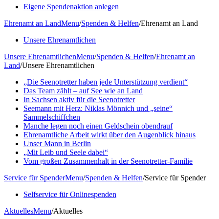
Eigene Spendenaktion anlegen
Ehrenamt an Land
Menu
/
Spenden & Helfen
/
Ehrenamt an Land
Unsere Ehrenamtlichen
Unsere Ehrenamtlichen
Menu
/
Spenden & Helfen
/
Ehrenamt an
Land
/
Unsere Ehrenamtlichen
„Die Seenotretter haben jede Unterstützung verdient“
Das Team zählt – auf See wie an Land
In Sachsen aktiv für die Seenotretter
Seemann mit Herz: Niklas Mönnich und „seine“
Sammelschiffchen
Manche legen noch einen Geldschein obendrauf
Ehrenamtliche Arbeit wirkt über den Augenblick hinaus
Unser Mann in Berlin
„Mit Leib und Seele dabei“
Vom großen Zusammenhalt in der Seenotretter-Familie
Service für Spender
Menu
/
Spenden & Helfen
/
Service für Spender
Selfservice für Onlinespenden
Aktuelles
Menu
/
Aktuelles