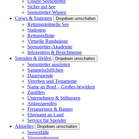
Unsere Seenotretter
Sicher auf See
Seenotretter-Wissen
Crews & Stationen
Dropdown umschalten
Rettungsleitstelle See
Stationen
Rettungsflotte
Virtuelle Rundgänge
Seenotretter-Akademie
Infozentren & Besichtigung
Spenden & Helfen
Dropdown umschalten
Seenotretter ausrüsten
Sammelschiffchen
Dauerspende
Vererben und Testamente
Name an Bord – Großes bewirken
Zustiften
Unternehmen & Stiftungen
Anlassspenden
Freianzeigen & Banner
Ehrenamt an Land
Service für Spender
Aktuelles
Dropdown umschalten
Seenotfälle
Veranstaltungen