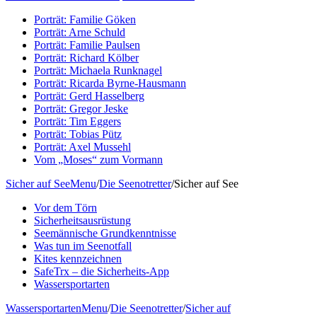
Porträt: Familie Göken
Porträt: Arne Schuld
Porträt: Familie Paulsen
Porträt: Richard Kölber
Porträt: Michaela Runknagel
Porträt: Ricarda Byrne-Hausmann
Porträt: Gerd Hasselberg
Porträt: Gregor Jeske
Porträt: Tim Eggers
Porträt: Tobias Pütz
Porträt: Axel Mussehl
Vom „Moses“ zum Vormann
Sicher auf See
Menu
/
Die Seenotretter
/
Sicher auf See
Vor dem Törn
Sicherheitsausrüstung
Seemännische Grundkenntnisse
Was tun im Seenotfall
Kites kennzeichnen
SafeTrx – die Sicherheits-App
Wassersportarten
Wassersportarten
Menu
/
Die Seenotretter
/
Sicher auf