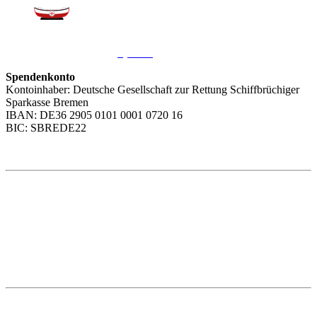
Sie möchten uns helfen?
Wir freuen uns über Ihre
Spende
.
Spendenkonto
Kontoinhaber: Deutsche Gesellschaft zur Rettung Schiffbrüchiger
Sparkasse Bremen
IBAN: DE36 2905 0101 0001 0720 16
BIC: SBREDE22
Weitere Themen
Social Media