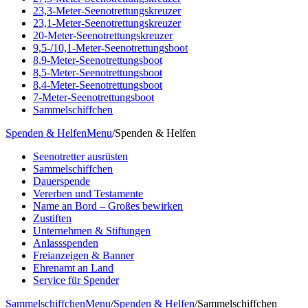
23,3-Meter-Seenotrettungskreuzer
23,1-Meter-Seenotrettungskreuzer
20-Meter-Seenotrettungskreuzer
9,5-/10,1-Meter-Seenotrettungsboot
8,9-Meter-Seenotrettungsboot
8,5-Meter-Seenotrettungsboot
8,4-Meter-Seenotrettungsboot
7-Meter-Seenotrettungsboot
Sammelschiffchen
Spenden & Helfen
Menu
/
Spenden & Helfen
Seenotretter ausrüsten
Sammelschiffchen
Dauerspende
Vererben und Testamente
Name an Bord – Großes bewirken
Zustiften
Unternehmen & Stiftungen
Anlassspenden
Freianzeigen & Banner
Ehrenamt an Land
Service für Spender
Sammelschiffchen
Menu
/
Spenden & Helfen
/
Sammelschiffchen