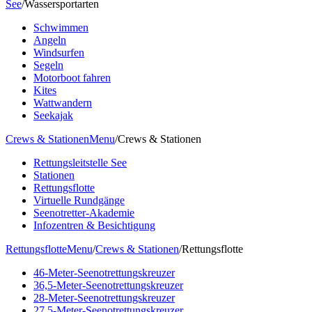
See
/
Wassersportarten
Schwimmen
Angeln
Windsurfen
Segeln
Motorboot fahren
Kites
Wattwandern
Seekajak
Crews & Stationen
Menu
/
Crews & Stationen
Rettungsleitstelle See
Stationen
Rettungsflotte
Virtuelle Rundgänge
Seenotretter-Akademie
Infozentren & Besichtigung
Rettungsflotte
Menu
/
Crews & Stationen
/
Rettungsflotte
46-Meter-Seenotrettungskreuzer
36,5-Meter-Seenotrettungskreuzer
28-Meter-Seenotrettungskreuzer
27,5-Meter-Seenotrettungskreuzer