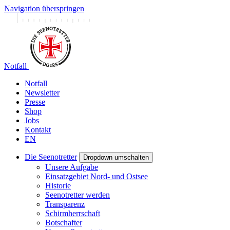
Navigation überspringen
Notfall
Notfall
Newsletter
Presse
Shop
Jobs
Kontakt
EN
Die Seenotretter
Dropdown umschalten
Unsere Aufgabe
Einsatzgebiet Nord- und Ostsee
Historie
Seenotretter werden
Transparenz
Schirmherrschaft
Botschafter