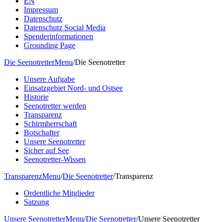
EN
Impressum
Datenschutz
Datenschutz Social Media
Spenderinformationen
Grounding Page
Die Seenotretter
Menu
/
Die Seenotretter
Unsere Aufgabe
Einsatzgebiet Nord- und Ostsee
Historie
Seenotretter werden
Transparenz
Schirmherrschaft
Botschafter
Unsere Seenotretter
Sicher auf See
Seenotretter-Wissen
Transparenz
Menu
/
Die Seenotretter
/
Transparenz
Ordentliche Mitglieder
Satzung
Unsere Seenotretter
Menu
/
Die Seenotretter
/
Unsere Seenotretter