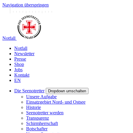
Navigation überspringen
Notfall
Notfall
Newsletter
Presse
Shop
Jobs
Kontakt
EN
Die Seenotretter
Dropdown umschalten
Unsere Aufgabe
Einsatzgebiet Nord- und Ostsee
Historie
Seenotretter werden
Transparenz
Schirmherrschaft
Botschafter