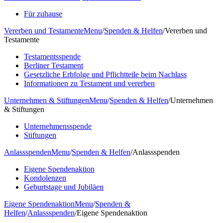
Für zuhause
Vererben und Testamente
Menu
/
Spenden & Helfen
/
Vererben und
Testamente
Testamentsspende
Berliner Testament
Gesetzliche Erbfolge und Pflichtteile beim Nachlass
Informationen zu Testament und vererben
Unternehmen & Stiftungen
Menu
/
Spenden & Helfen
/
Unternehmen
& Stiftungen
Unternehmensspende
Stiftungen
Anlassspenden
Menu
/
Spenden & Helfen
/
Anlassspenden
Eigene Spendenaktion
Kondolenzen
Geburtstage und Jubiläen
Eigene Spendenaktion
Menu
/
Spenden &
Helfen
/
Anlassspenden
/
Eigene Spendenaktion