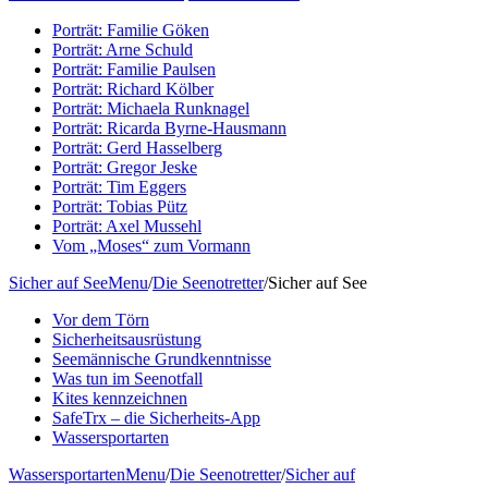
Porträt: Familie Göken
Porträt: Arne Schuld
Porträt: Familie Paulsen
Porträt: Richard Kölber
Porträt: Michaela Runknagel
Porträt: Ricarda Byrne-Hausmann
Porträt: Gerd Hasselberg
Porträt: Gregor Jeske
Porträt: Tim Eggers
Porträt: Tobias Pütz
Porträt: Axel Mussehl
Vom „Moses“ zum Vormann
Sicher auf See
Menu
/
Die Seenotretter
/
Sicher auf See
Vor dem Törn
Sicherheitsausrüstung
Seemännische Grundkenntnisse
Was tun im Seenotfall
Kites kennzeichnen
SafeTrx – die Sicherheits-App
Wassersportarten
Wassersportarten
Menu
/
Die Seenotretter
/
Sicher auf