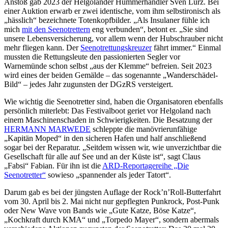
Anstoß gab 2023 der Helgoländer Hummerhändler Sven Lurz. Bei
einer Auktion erwarb er zwei identische, vom ihm selbstironisch als
„hässlich“ bezeichnete Totenkopfbilder. „Als Insulaner fühle ich
mich
mit den Seenotrettern
eng verbunden“, betont er. „Sie sind
unsere Lebensversicherung, vor allem wenn der Hubschrauber nicht
mehr fliegen kann. Der
Seenotrettungskreuzer
fährt immer.“ Einmal
mussten die Rettungsleute den passionierten Segler vor
Warnemünde schon selbst „aus der Klemme“ befreien. Seit 2023
wird eines der beiden Gemälde – das sogenannte „Wanderschädel-
Bild“ – jedes Jahr zugunsten der DGzRS versteigert.
Wie wichtig die Seenotretter sind, haben die Organisatoren ebenfalls
persönlich miterlebt: Das Festivalboot geriet vor Helgoland nach
einem Maschinenschaden in Schwierigkeiten. Die Besatzung der
HERMANN MARWEDE
schleppte die manövrierunfähige
„Kapitän Moped“ in den sicheren Hafen und half anschließend
sogar bei der Reparatur. „Seitdem wissen wir, wie unverzichtbar die
Gesellschaft für alle auf See und an der Küste ist“, sagt Claus
„Fabsi“ Fabian. Für ihn ist die
ARD-Reportagereihe „Die
Seenotretter“
sowieso „spannender als jeder Tatort“.
Darum gab es bei der jüngsten Auflage der Rock’n’Roll-Butterfahrt
vom 30. April bis 2. Mai nicht nur gepflegten Punkrock, Post-Punk
oder New Wave von Bands wie „Gute Katze, Böse Katze“,
„Kochkraft durch KMA“ und „Torpedo Mayer“, sondern abermals