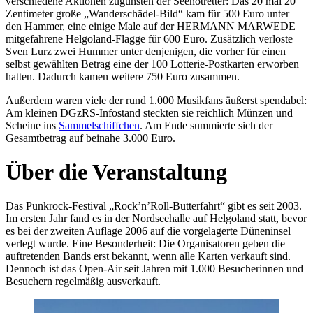
verschiedene Aktionen zugunsten der Seenotretter: Das 20 mal 20
Zentimeter große „Wanderschädel-Bild“ kam für 500 Euro unter
den Hammer, eine einige Male auf der HERMANN MARWEDE
mitgefahrene Helgoland-Flagge für 600 Euro. Zusätzlich verloste
Sven Lurz zwei Hummer unter denjenigen, die vorher für einen
selbst gewählten Betrag eine der 100 Lotterie-Postkarten erworben
hatten. Dadurch kamen weitere 750 Euro zusammen.
Außerdem waren viele der rund 1.000 Musikfans äußerst spendabel:
Am kleinen DGzRS-Infostand steckten sie reichlich Münzen und
Scheine ins
Sammelschiffchen
. Am Ende summierte sich der
Gesamtbetrag auf beinahe 3.000 Euro.
Über die Veranstaltung
Das Punkrock-Festival „Rock’n’Roll-Butterfahrt“ gibt es seit 2003.
Im ersten Jahr fand es in der Nordseehalle auf Helgoland statt, bevor
es bei der zweiten Auflage 2006 auf die vorgelagerte Düneninsel
verlegt wurde. Eine Besonderheit: Die Organisatoren geben die
auftretenden Bands erst bekannt, wenn alle Karten verkauft sind.
Dennoch ist das Open-Air seit Jahren mit 1.000 Besucherinnen und
Besuchern regelmäßig ausverkauft.