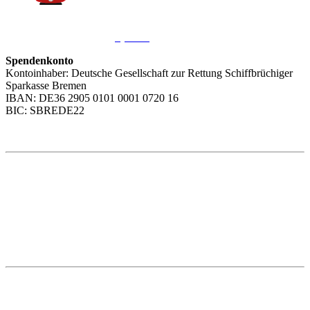
Sie möchten uns helfen?
Wir freuen uns über Ihre
Spende
.
Spendenkonto
Kontoinhaber: Deutsche Gesellschaft zur Rettung Schiffbrüchiger
Sparkasse Bremen
IBAN: DE36 2905 0101 0001 0720 16
BIC: SBREDE22
Weitere Themen
Social Media