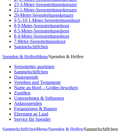
23,3-Meter-Seenotrettungskreuzer
23,1-Meter-Seenotrettungskreuzer
20-Meter-Seenotrettungskreuzer
9,5-/10,1-Meter-Seenotrettungsboot
8,9-Meter-Seenotrettungsboot
8,5-Meter-Seenotrettungsboot
8,4-Meter-Seenotrettungsboot
7-Meter-Seenotrettungsboot
Sammelschiffchen
Spenden & Helfen
Menu
/
Spenden & Helfen
Seenotretter ausrüsten
Sammelschiffchen
Dauerspende
Vererben und Testamente
Name an Bord – Großes bewirken
Zustiften
Unternehmen & Stiftungen
Anlassspenden
Freianzeigen & Banner
Ehrenamt an Land
Service für Spender
Sammelschiffchen
Menu
/
Spenden & Helfen
/
Sammelschiffchen