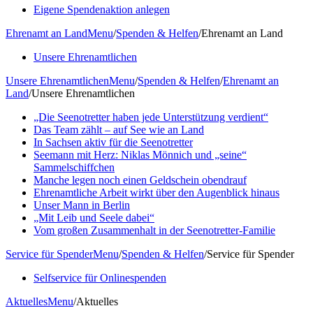
Eigene Spendenaktion anlegen
Ehrenamt an Land
Menu
/
Spenden & Helfen
/
Ehrenamt an Land
Unsere Ehrenamtlichen
Unsere Ehrenamtlichen
Menu
/
Spenden & Helfen
/
Ehrenamt an
Land
/
Unsere Ehrenamtlichen
„Die Seenotretter haben jede Unterstützung verdient“
Das Team zählt – auf See wie an Land
In Sachsen aktiv für die Seenotretter
Seemann mit Herz: Niklas Mönnich und „seine“
Sammelschiffchen
Manche legen noch einen Geldschein obendrauf
Ehrenamtliche Arbeit wirkt über den Augenblick hinaus
Unser Mann in Berlin
„Mit Leib und Seele dabei“
Vom großen Zusammenhalt in der Seenotretter-Familie
Service für Spender
Menu
/
Spenden & Helfen
/
Service für Spender
Selfservice für Onlinespenden
Aktuelles
Menu
/
Aktuelles