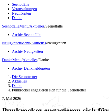
Seenotfälle
Veranstaltungen
Neuigkeiten
Danke
Seenotfälle
Menu
/
Aktuelles
/
Seenotfälle
Archiv Seenotfälle
Neuigkeiten
Menu
/
Aktuelles
/
Neuigkeiten
Archiv Neuigkeiten
Danke
Menu
/
Aktuelles
/
Danke
Archiv Dankmeldungen
Die Seenotretter
Aktuelles
Danke
Punkrocker engagieren sich für die Seenotretter
7. Mai 2026
Punkrocker engagieren sich für