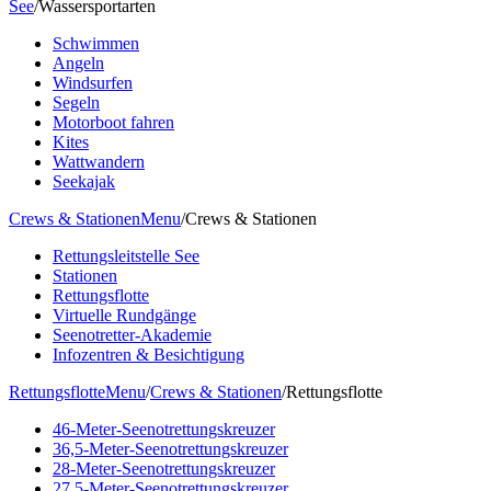
See
/
Wassersportarten
Schwimmen
Angeln
Windsurfen
Segeln
Motorboot fahren
Kites
Wattwandern
Seekajak
Crews & Stationen
Menu
/
Crews & Stationen
Rettungsleitstelle See
Stationen
Rettungsflotte
Virtuelle Rundgänge
Seenotretter-Akademie
Infozentren & Besichtigung
Rettungsflotte
Menu
/
Crews & Stationen
/
Rettungsflotte
46-Meter-Seenotrettungskreuzer
36,5-Meter-Seenotrettungskreuzer
28-Meter-Seenotrettungskreuzer
27,5-Meter-Seenotrettungskreuzer