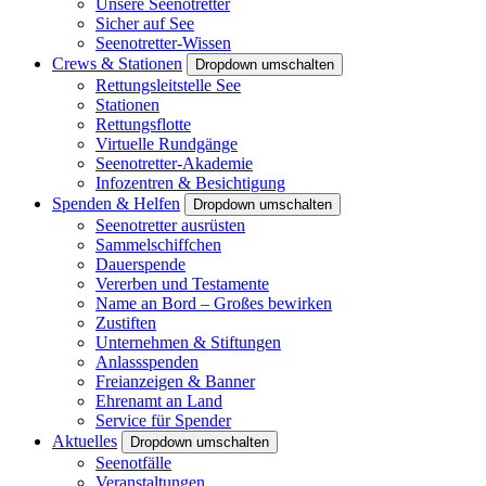
Unsere Seenotretter
Sicher auf See
Seenotretter-Wissen
Crews & Stationen
Dropdown umschalten
Rettungsleitstelle See
Stationen
Rettungsflotte
Virtuelle Rundgänge
Seenotretter-Akademie
Infozentren & Besichtigung
Spenden & Helfen
Dropdown umschalten
Seenotretter ausrüsten
Sammelschiffchen
Dauerspende
Vererben und Testamente
Name an Bord – Großes bewirken
Zustiften
Unternehmen & Stiftungen
Anlassspenden
Freianzeigen & Banner
Ehrenamt an Land
Service für Spender
Aktuelles
Dropdown umschalten
Seenotfälle
Veranstaltungen