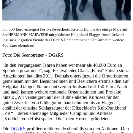
Für 600 Euro ersteigert Festivalbesucherin Kerstin Duhme die einige Male auf
der HERMANN MARWEDE mitgefahrene Helgoland-Flagge. Anschließend
legt sie zur großen Freude des DGzRS-Ehrenamtlichen Ulf Gutberlet weitere
400 Euro obendrauf.
Foto: Die Seenotretter – DGzRS
„In den vergangenen Jahren haben wir mehr als 40.000 Euro an
Spenden gesammelt“, sagt Festivalleiter Claus „Fabsi“ Fabian stolz.
Angefangen hat alles 2011: Damals unterstützten die Organisatoren
gemeinsam mit den Besucherinnen und Besuchern erstmals den auf
Helgoland tätigen Naturschutzverein Jordsand mit 150 Euro. Nach
und nach kamen weitere regionale Organisationen und Projekte
hinzu: „Wir versteigern auf der Bühne allerlei Kurioses für den
guten Zweck – von Güllegummihandschuhen bis zu Flaggen“,
erzählt der einstige Schlagzeuger der Düsseldorfer Kult-Punkband
„ZK“ – deren ehemalige Mitglieder Campino und Andreas
„Kuddel“ von Holst später „Die Toten Hosen“ gründeten.
Die
DGzRS
profitiert mittlerweile ebenfalls von den Aktionen. Den