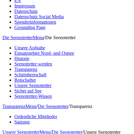
EN
Impressum
Datenschutz
Datenschutz Social Media
Spenderinformationen
Grounding Page
Die Seenotretter
Menu
/
Die Seenotretter
Unsere Aufgabe
Einsatzgebiet Nord- und Ostsee
Historie
Seenotretter werden
Transparenz
Schirmherrschaft
Botschafter
Unsere Seenotretter
Sicher auf See
Seenotretter-Wissen
Transparenz
Menu
/
Die Seenotretter
/
Transparenz
Ordentliche Mitglieder
Satzung
Unsere Seenotretter
Menu
/
Die Seenotretter
/
Unsere Seenotretter