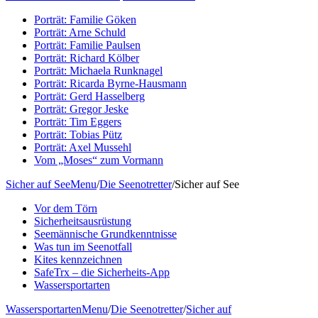
Porträt: Familie Göken
Porträt: Arne Schuld
Porträt: Familie Paulsen
Porträt: Richard Kölber
Porträt: Michaela Runknagel
Porträt: Ricarda Byrne-Hausmann
Porträt: Gerd Hasselberg
Porträt: Gregor Jeske
Porträt: Tim Eggers
Porträt: Tobias Pütz
Porträt: Axel Mussehl
Vom „Moses“ zum Vormann
Sicher auf See
Menu
/
Die Seenotretter
/
Sicher auf See
Vor dem Törn
Sicherheitsausrüstung
Seemännische Grundkenntnisse
Was tun im Seenotfall
Kites kennzeichnen
SafeTrx – die Sicherheits-App
Wassersportarten
Wassersportarten
Menu
/
Die Seenotretter
/
Sicher auf