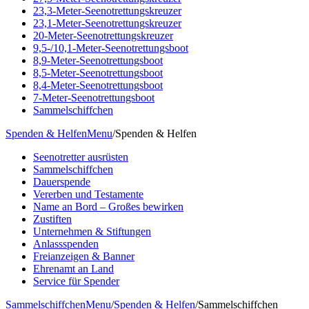
23,3-Meter-Seenotrettungskreuzer
23,1-Meter-Seenotrettungskreuzer
20-Meter-Seenotrettungskreuzer
9,5-/10,1-Meter-Seenotrettungsboot
8,9-Meter-Seenotrettungsboot
8,5-Meter-Seenotrettungsboot
8,4-Meter-Seenotrettungsboot
7-Meter-Seenotrettungsboot
Sammelschiffchen
Spenden & Helfen
Menu
/
Spenden & Helfen
Seenotretter ausrüsten
Sammelschiffchen
Dauerspende
Vererben und Testamente
Name an Bord – Großes bewirken
Zustiften
Unternehmen & Stiftungen
Anlassspenden
Freianzeigen & Banner
Ehrenamt an Land
Service für Spender
Sammelschiffchen
Menu
/
Spenden & Helfen
/
Sammelschiffchen