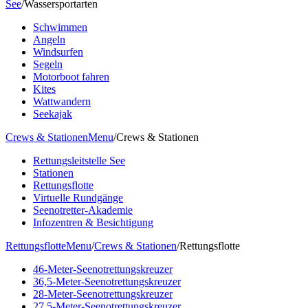
See
/
Wassersportarten
Schwimmen
Angeln
Windsurfen
Segeln
Motorboot fahren
Kites
Wattwandern
Seekajak
Crews & Stationen
Menu
/
Crews & Stationen
Rettungsleitstelle See
Stationen
Rettungsflotte
Virtuelle Rundgänge
Seenotretter-Akademie
Infozentren & Besichtigung
Rettungsflotte
Menu
/
Crews & Stationen
/
Rettungsflotte
46-Meter-Seenotrettungskreuzer
36,5-Meter-Seenotrettungskreuzer
28-Meter-Seenotrettungskreuzer
27,5-Meter-Seenotrettungskreuzer