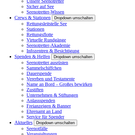
Unsere Seenotretter
Sicher auf See
Seenotretter-Wissen
Crews & Stationen
Dropdown umschalten
Rettungsleitstelle See
Stationen
Rettungsflotte
Virtuelle Rundgänge
Seenotretter-Akademie
Infozentren & Besichtigung
Spenden & Helfen
Dropdown umschalten
Seenotretter ausrüsten
Sammelschiffchen
Dauerspende
Vererben und Testamente
Name an Bord – Großes bewirken
Zustiften
Unternehmen & Stiftungen
Anlassspenden
Freianzeigen & Banner
Ehrenamt an Land
Service für Spender
Aktuelles
Dropdown umschalten
Seenotfälle
Veranstaltungen