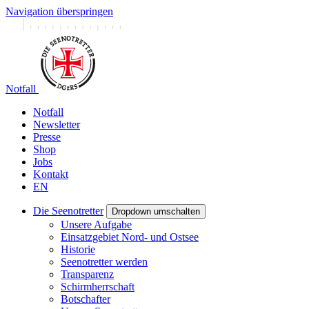
Navigation überspringen
Notfall
Notfall
Newsletter
Presse
Shop
Jobs
Kontakt
EN
Die Seenotretter
Dropdown umschalten
Unsere Aufgabe
Einsatzgebiet Nord- und Ostsee
Historie
Seenotretter werden
Transparenz
Schirmherrschaft
Botschafter