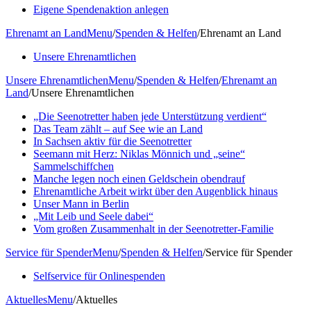
Eigene Spendenaktion anlegen
Ehrenamt an Land
Menu
/
Spenden & Helfen
/
Ehrenamt an Land
Unsere Ehrenamtlichen
Unsere Ehrenamtlichen
Menu
/
Spenden & Helfen
/
Ehrenamt an
Land
/
Unsere Ehrenamtlichen
„Die Seenotretter haben jede Unterstützung verdient“
Das Team zählt – auf See wie an Land
In Sachsen aktiv für die Seenotretter
Seemann mit Herz: Niklas Mönnich und „seine“
Sammelschiffchen
Manche legen noch einen Geldschein obendrauf
Ehrenamtliche Arbeit wirkt über den Augenblick hinaus
Unser Mann in Berlin
„Mit Leib und Seele dabei“
Vom großen Zusammenhalt in der Seenotretter-Familie
Service für Spender
Menu
/
Spenden & Helfen
/
Service für Spender
Selfservice für Onlinespenden
Aktuelles
Menu
/
Aktuelles