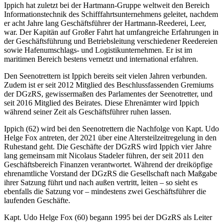
Ippich hat zuletzt bei der Hartmann-Gruppe weltweit den Bereich
Informationstechnik des Schifffahrtsunternehmens geleitet, nachdem
er acht Jahre lang Geschäftsführer der Hartmann-Reederei, Leer,
war. Der Kapitän auf Großer Fahrt hat umfangreiche Erfahrungen in
der Geschäftsführung und Betriebsleitung verschiedener Reedereien
sowie Hafenumschlags- und Logistikunternehmen. Er ist im
maritimen Bereich bestens vernetzt und international erfahren.
Den Seenotrettern ist Ippich bereits seit vielen Jahren verbunden.
Zudem ist er seit 2012 Mitglied des Beschlussfassenden Gremiums
der DGzRS, gewissermaßen des Parlamentes der Seenotretter, und
seit 2016 Mitglied des Beirates. Diese Ehrenämter wird Ippich
während seiner Zeit als Geschäftsführer ruhen lassen.
Ippich (62) wird bei den Seenotrettern die Nachfolge von Kapt. Udo
Helge Fox antreten, der 2021 über eine Altersteilzeitregelung in den
Ruhestand geht. Die Geschäfte der DGzRS wird Ippich vier Jahre
lang gemeinsam mit Nicolaus Stadeler führen, der seit 2011 den
Geschäftsbereich Finanzen verantwortet. Während der dreiköpfige
ehrenamtliche Vorstand der DGzRS die Gesellschaft nach Maßgabe
ihrer Satzung führt und nach außen vertritt, leiten – so sieht es
ebenfalls die Satzung vor – mindestens zwei Geschäftsführer die
laufenden Geschäfte.
Kapt. Udo Helge Fox (60) begann 1995 bei der DGzRS als Leiter