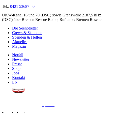
Tel.:
0421 53687 - 0
UKW-Kanal 16 und 70 (DSC) sowie Grenzwelle 2187,5 kHz
(DSC) über Bremen Rescue Radio, Rufname: Bremen Rescue
Die Seenotretter
Crews & Stationen
Spenden & Helfen
Aktuelles
Magazin
Notfall
Newsletter
Presse
Shop
Jobs
Kontakt
EN
Sie möchten uns helfen?
Wir freuen uns über Ihre
Spende
.