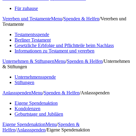
Für zuhause
Vererben und Testamente
Menu
/
Spenden & Helfen
/
Vererben und
Testamente
Testamentsspende
Berliner Testament
Gesetzliche Erbfolge und Pflichtteile beim Nachlass
Informationen zu Testament und vererben
Unternehmen & Stiftungen
Menu
/
Spenden & Helfen
/
Unternehmen
& Stiftungen
Unternehmensspende
Stiftungen
Anlassspenden
Menu
/
Spenden & Helfen
/
Anlassspenden
Eigene Spendenaktion
Kondolenzen
Geburtstage und Jubiläen
Eigene Spendenaktion
Menu
/
Spenden &
Helfen
/
Anlassspenden
/
Eigene Spendenaktion