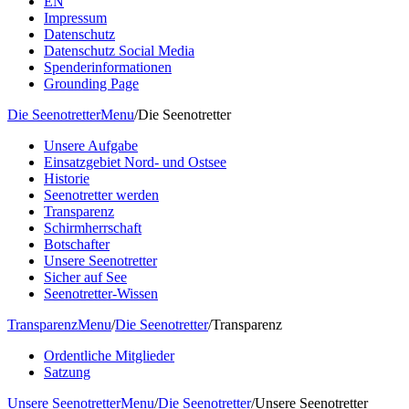
EN
Impressum
Datenschutz
Datenschutz Social Media
Spenderinformationen
Grounding Page
Die Seenotretter
Menu
/
Die Seenotretter
Unsere Aufgabe
Einsatzgebiet Nord- und Ostsee
Historie
Seenotretter werden
Transparenz
Schirmherrschaft
Botschafter
Unsere Seenotretter
Sicher auf See
Seenotretter-Wissen
Transparenz
Menu
/
Die Seenotretter
/
Transparenz
Ordentliche Mitglieder
Satzung
Unsere Seenotretter
Menu
/
Die Seenotretter
/
Unsere Seenotretter