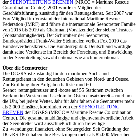
der
SEENOTLEITUNG BREMEN
(MRCC = Maritime Rescue
Co-ordination Centre). 2001 wurde er Mitglied der
Geschäftsführung, zuständig für den Rettungsdienst. Seit 2007 war
Fox Mitglied im Vorstand der International Maritime Rescue
Federation (IMRF) und führte die internationale Seenotretter-Familie
von 2015 bis 2019 als Chairman (Vorsitzender) der sieben Trustees
(Vorstandsmitglieder). Der Schirmherr der Seenotretter,
Bundespräsident Frank-Walter Steinmeier, verlieh Fox 2019 das
Bundesverdienstkreuz. Die Bundesrepublik Deutschland würdigte
damit seine Verdienste im Bereich der Forschung und Entwicklung
in der Seenotrettung sowohl national wie auch international.
Über die Seenotretter
Die DGzRS ist zuständig für den maritimen Such- und
Rettungsdienst in den deutschen Gebieten von Nord- und Ostsee.
Zur Erfüllung ihrer Aufgaben hält sie rund 60
Seenot¬rettungskreuzer und -boote auf 55 Stationen zwischen
Borkum im Westen und Usedom im Osten einsatzbereit – rund um
die Uhr, bei jedem Wetter. Jahr für Jahr fahren die Seenotretter mehr
als 2.000 Einsätze, koordiniert von der
SEENOTLEITUNG
BREMEN
der DGzRS (MRCC = Maritime Rescue Co-ordination
Centre). Die gesamte unabhängige und eigenverantwortliche Arbeit
der Seenotretter wird ausschließlich durch freiwillige
Zu¬wendungen finanziert, ohne Steuergelder. Seit Gründung der
DGzRS 1865 haben ihre Besatzungen mehr als 85.000 Menschen