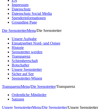
EN
Impressum
Datenschutz
Datenschutz Social Media
Spenderinformationen
Grounding Page
Die Seenotretter
Menu
/
Die Seenotretter
Unsere Aufgabe
Einsatzgebiet Nord- und Ostsee
Historie
Seenotretter werden
Transparenz
Schirmherrschaft
Botschafter
Unsere Seenotretter
Sicher auf See
Seenotretter-Wissen
Transparenz
Menu
/
Die Seenotretter
/
Transparenz
Ordentliche Mitglieder
Satzung
Unsere Seenotretter
Menu
/
Die Seenotretter
/
Unsere Seenotretter