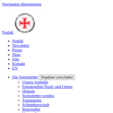
Navigation überspringen
Notfall
Notfall
Newsletter
Presse
Shop
Jobs
Kontakt
EN
Die Seenotretter
Dropdown umschalten
Unsere Aufgabe
Einsatzgebiet Nord- und Ostsee
Historie
Seenotretter werden
Transparenz
Schirmherrschaft
Botschafter