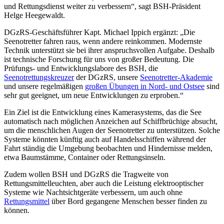
und Rettungsdienst weiter zu verbessern“, sagt BSH-Präsident
Helge Heegewaldt.
DGzRS-Geschäftsführer Kapt. Michael Ippich ergänzt: „Die
Seenotretter fahren raus, wenn andere reinkommen. Modernste
Technik unterstützt sie bei ihrer anspruchsvollen Aufgabe. Deshalb
ist technische Forschung für uns von großer Bedeutung. Die
Prüfungs- und Entwicklungslabore des BSH, die
Seenotrettungskreuzer
der DGzRS, unsere
Seenotretter-Akademie
und unsere regelmäßigen
großen Übungen in Nord- und Ostsee
sind
sehr gut geeignet, um neue Entwicklungen zu erproben.“
Ein Ziel ist die Entwicklung eines Kamerasystems, das die See
automatisch nach möglichen Anzeichen auf Schiffbrüchige absucht,
um die menschlichen Augen der Seenotretter zu unterstützen. Solche
Systeme könnten künftig auch auf Handelsschiffen während der
Fahrt ständig die Umgebung beobachten und Hindernisse melden,
etwa Baumstämme, Container oder Rettungsinseln.
Zudem wollen BSH und DGzRS die Tragweite von
Rettungsmittelleuchten, aber auch die Leistung elektrooptischer
Systeme wie Nachtsichtgeräte verbessern, um auch ohne
Rettungsmittel
über Bord gegangene Menschen besser finden zu
können.