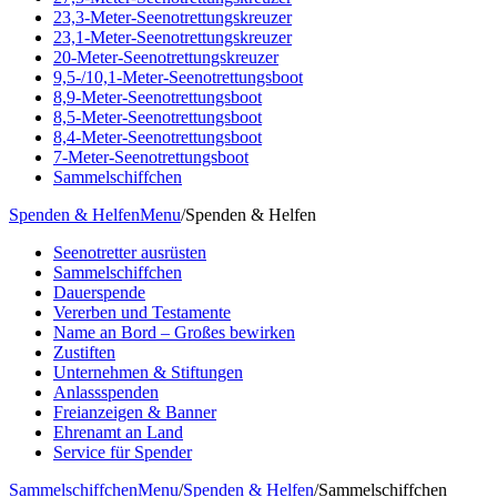
23,3-Meter-Seenotrettungskreuzer
23,1-Meter-Seenotrettungskreuzer
20-Meter-Seenotrettungskreuzer
9,5-/10,1-Meter-Seenotrettungsboot
8,9-Meter-Seenotrettungsboot
8,5-Meter-Seenotrettungsboot
8,4-Meter-Seenotrettungsboot
7-Meter-Seenotrettungsboot
Sammelschiffchen
Spenden & Helfen
Menu
/
Spenden & Helfen
Seenotretter ausrüsten
Sammelschiffchen
Dauerspende
Vererben und Testamente
Name an Bord – Großes bewirken
Zustiften
Unternehmen & Stiftungen
Anlassspenden
Freianzeigen & Banner
Ehrenamt an Land
Service für Spender
Sammelschiffchen
Menu
/
Spenden & Helfen
/
Sammelschiffchen