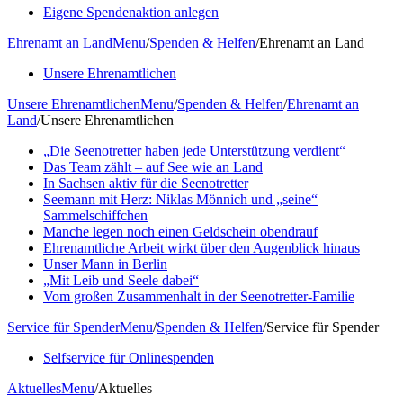
Eigene Spendenaktion anlegen
Ehrenamt an Land
Menu
/
Spenden & Helfen
/
Ehrenamt an Land
Unsere Ehrenamtlichen
Unsere Ehrenamtlichen
Menu
/
Spenden & Helfen
/
Ehrenamt an
Land
/
Unsere Ehrenamtlichen
„Die Seenotretter haben jede Unterstützung verdient“
Das Team zählt – auf See wie an Land
In Sachsen aktiv für die Seenotretter
Seemann mit Herz: Niklas Mönnich und „seine“
Sammelschiffchen
Manche legen noch einen Geldschein obendrauf
Ehrenamtliche Arbeit wirkt über den Augenblick hinaus
Unser Mann in Berlin
„Mit Leib und Seele dabei“
Vom großen Zusammenhalt in der Seenotretter-Familie
Service für Spender
Menu
/
Spenden & Helfen
/
Service für Spender
Selfservice für Onlinespenden
Aktuelles
Menu
/
Aktuelles