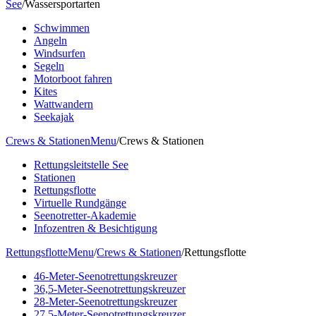
See
/
Wassersportarten
Schwimmen
Angeln
Windsurfen
Segeln
Motorboot fahren
Kites
Wattwandern
Seekajak
Crews & Stationen
Menu
/
Crews & Stationen
Rettungsleitstelle See
Stationen
Rettungsflotte
Virtuelle Rundgänge
Seenotretter-Akademie
Infozentren & Besichtigung
Rettungsflotte
Menu
/
Crews & Stationen
/
Rettungsflotte
46-Meter-Seenotrettungskreuzer
36,5-Meter-Seenotrettungskreuzer
28-Meter-Seenotrettungskreuzer
27,5-Meter-Seenotrettungskreuzer