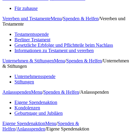
Für zuhause
Vererben und Testamente
Menu
/
Spenden & Helfen
/
Vererben und
Testamente
Testamentsspende
Berliner Testament
Gesetzliche Erbfolge und Pflichtteile beim Nachlass
Informationen zu Testament und vererben
Unternehmen & Stiftungen
Menu
/
Spenden & Helfen
/
Unternehmen
& Stiftungen
Unternehmensspende
Stiftungen
Anlassspenden
Menu
/
Spenden & Helfen
/
Anlassspenden
Eigene Spendenaktion
Kondolenzen
Geburtstage und Jubiläen
Eigene Spendenaktion
Menu
/
Spenden &
Helfen
/
Anlassspenden
/
Eigene Spendenaktion