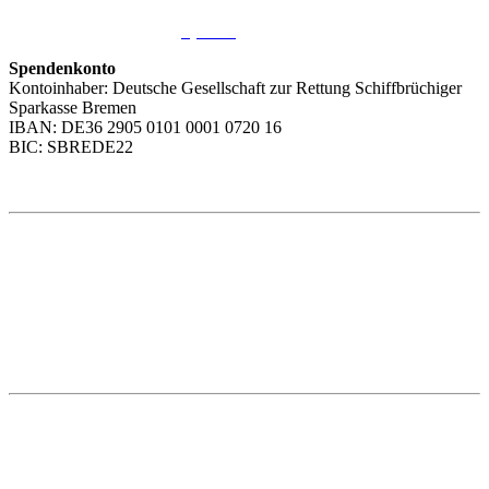
Sie möchten uns helfen?
Wir freuen uns über Ihre
Spende
.
Spendenkonto
Kontoinhaber: Deutsche Gesellschaft zur Rettung Schiffbrüchiger
Sparkasse Bremen
IBAN: DE36 2905 0101 0001 0720 16
BIC: SBREDE22
Weitere Themen
Social Media