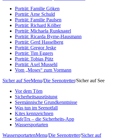
Porträt: Familie Göken
Porträt: Arne Schuld
Porträt: Familie Paulsen
Porträt: Richard Kölber
Porträt: Michaela Runknagel
Porträt: Ricarda Byrne-Hausmann
Porträt: Gerd Hasselberg
Porträt: Gregor Jeske
Porträt: Tim Eggers
Porträt: Tobias Pütz
Porträt: Axel Mussehl
Vom „Moses“ zum Vormann
Sicher auf See
Menu
/
Die Seenotretter
/
Sicher auf See
Vor dem Törn
Sicherheitsausrüstung
Seemännische Grundkenntnisse
Was tun im Seenotfall
Kites kennzeichnen
SafeTrx – die Sicherheits-App
Wassersportarten
Wassersportarten
Menu
/
Die Seenotretter
/
Sicher auf