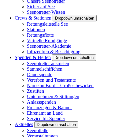
Unsere Seenotretter
Sicher auf See
Seenotretter-Wissen
Crews & Stationen
Dropdown umschalten
Rettungsleitstelle See
Stationen
Rettungsflotte
Virtuelle Rundgänge
Seenotretter-Akademie
Infozentren & Besichtigung
Spenden & Helfen
Dropdown umschalten
Seenotretter ausrüsten
Sammelschiffchen
Dauerspende
Vererben und Testamente
Name an Bord – Großes bewirken
Zustiften
Unternehmen & Stiftungen
Anlassspenden
Freianzeigen & Banner
Ehrenamt an Land
Service für Spender
Aktuelles
Dropdown umschalten
Seenotfälle
Veranstaltungen