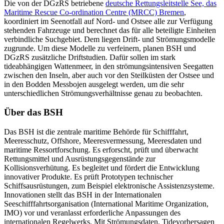
Die von der DGzRS betriebene
deutsche Rettungsleitstelle See, das
Maritime Rescue Co-ordination Centre (MRCC) Bremen
,
koordiniert im Seenotfall auf Nord- und Ostsee alle zur Verfügung
stehenden Fahrzeuge und berechnet das für alle beteiligte Einheiten
verbindliche Suchgebiet. Dem liegen Drift- und Strömungsmodelle
zugrunde. Um diese Modelle zu verfeinern, planen BSH und
DGzRS zusätzliche Driftstudien. Dafür sollen im stark
tideabhängigen Wattenmeer, in den strömungsintensiven Seegatten
zwischen den Inseln, aber auch vor den Steilküsten der Ostsee und
in den Bodden Messbojen ausgelegt werden, um die sehr
unterschiedlichen Strömungsverhältnisse genau zu beobachten.
Über das BSH
Das BSH ist die zentrale maritime Behörde für Schifffahrt,
Meeresschutz, Offshore, Meeresvermessung, Meeresdaten und
maritime Ressortforschung. Es erforscht, prüft und überwacht
Rettungsmittel und Ausrüstungsgegenstände zur
Kollisionsverhütung. Es begleitet und fördert die Entwicklung
innovativer Produkte. Es prüft Prototypen technischer
Schiffsausrüstungen, zum Beispiel elektronische Assistenzsysteme.
Innovationen stellt das BSH in der Internationalen
Seeschifffahrtsorganisation (International Maritime Organization,
IMO) vor und veranlasst erforderliche Anpassungen des
internationalen Regelwerks. Mit Strömungsdaten, Tidevorhersagen