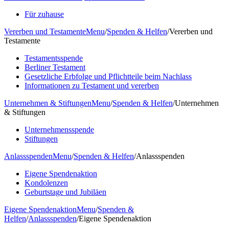
Für zuhause
Vererben und Testamente
Menu
/
Spenden & Helfen
/
Vererben und
Testamente
Testamentsspende
Berliner Testament
Gesetzliche Erbfolge und Pflichtteile beim Nachlass
Informationen zu Testament und vererben
Unternehmen & Stiftungen
Menu
/
Spenden & Helfen
/
Unternehmen
& Stiftungen
Unternehmensspende
Stiftungen
Anlassspenden
Menu
/
Spenden & Helfen
/
Anlassspenden
Eigene Spendenaktion
Kondolenzen
Geburtstage und Jubiläen
Eigene Spendenaktion
Menu
/
Spenden &
Helfen
/
Anlassspenden
/
Eigene Spendenaktion