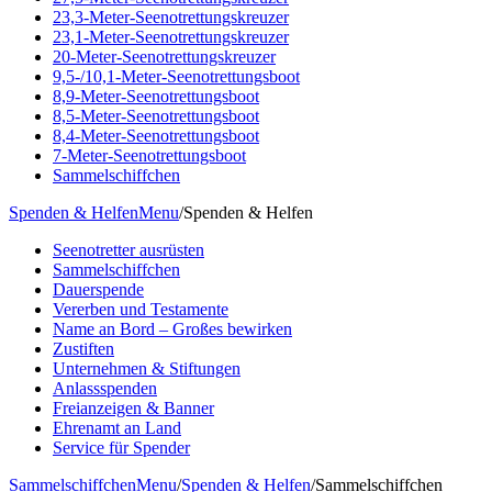
23,3-Meter-Seenotrettungskreuzer
23,1-Meter-Seenotrettungskreuzer
20-Meter-Seenotrettungskreuzer
9,5-/10,1-Meter-Seenotrettungsboot
8,9-Meter-Seenotrettungsboot
8,5-Meter-Seenotrettungsboot
8,4-Meter-Seenotrettungsboot
7-Meter-Seenotrettungsboot
Sammelschiffchen
Spenden & Helfen
Menu
/
Spenden & Helfen
Seenotretter ausrüsten
Sammelschiffchen
Dauerspende
Vererben und Testamente
Name an Bord – Großes bewirken
Zustiften
Unternehmen & Stiftungen
Anlassspenden
Freianzeigen & Banner
Ehrenamt an Land
Service für Spender
Sammelschiffchen
Menu
/
Spenden & Helfen
/
Sammelschiffchen