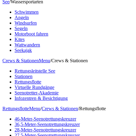
See
/
Wassersportarten
Schwimmen
Angeln
Windsurfen
Segeln
Motorboot fahren
Kites
Wattwandern
Seekajak
Crews & Stationen
Menu
/
Crews & Stationen
Rettungsleitstelle See
Stationen
Rettungsflotte
Virtuelle Rundgänge
Seenotretter-Akademie
Infozentren & Besichtigung
Rettungsflotte
Menu
/
Crews & Stationen
/
Rettungsflotte
46-Meter-Seenotrettungskreuzer
36,5-Meter-Seenotrettungskreuzer
28-Meter-Seenotrettungskreuzer
27,5-Meter-Seenotrettungskreuzer