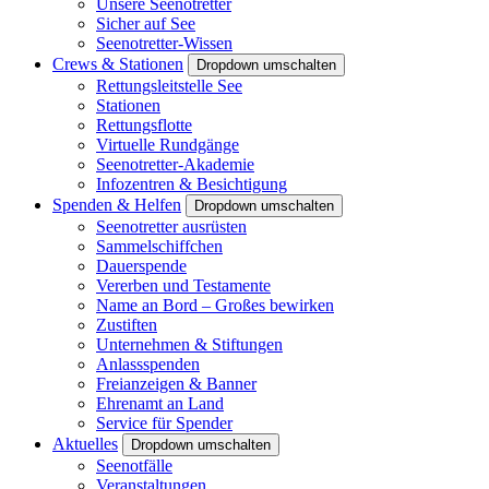
Unsere Seenotretter
Sicher auf See
Seenotretter-Wissen
Crews & Stationen
Dropdown umschalten
Rettungsleitstelle See
Stationen
Rettungsflotte
Virtuelle Rundgänge
Seenotretter-Akademie
Infozentren & Besichtigung
Spenden & Helfen
Dropdown umschalten
Seenotretter ausrüsten
Sammelschiffchen
Dauerspende
Vererben und Testamente
Name an Bord – Großes bewirken
Zustiften
Unternehmen & Stiftungen
Anlassspenden
Freianzeigen & Banner
Ehrenamt an Land
Service für Spender
Aktuelles
Dropdown umschalten
Seenotfälle
Veranstaltungen