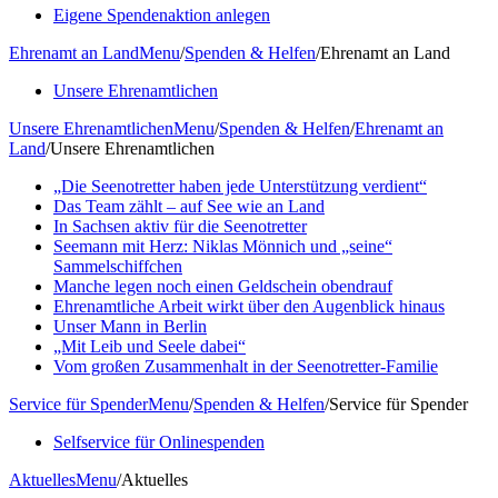
Eigene Spendenaktion anlegen
Ehrenamt an Land
Menu
/
Spenden & Helfen
/
Ehrenamt an Land
Unsere Ehrenamtlichen
Unsere Ehrenamtlichen
Menu
/
Spenden & Helfen
/
Ehrenamt an
Land
/
Unsere Ehrenamtlichen
„Die Seenotretter haben jede Unterstützung verdient“
Das Team zählt – auf See wie an Land
In Sachsen aktiv für die Seenotretter
Seemann mit Herz: Niklas Mönnich und „seine“
Sammelschiffchen
Manche legen noch einen Geldschein obendrauf
Ehrenamtliche Arbeit wirkt über den Augenblick hinaus
Unser Mann in Berlin
„Mit Leib und Seele dabei“
Vom großen Zusammenhalt in der Seenotretter-Familie
Service für Spender
Menu
/
Spenden & Helfen
/
Service für Spender
Selfservice für Onlinespenden
Aktuelles
Menu
/
Aktuelles