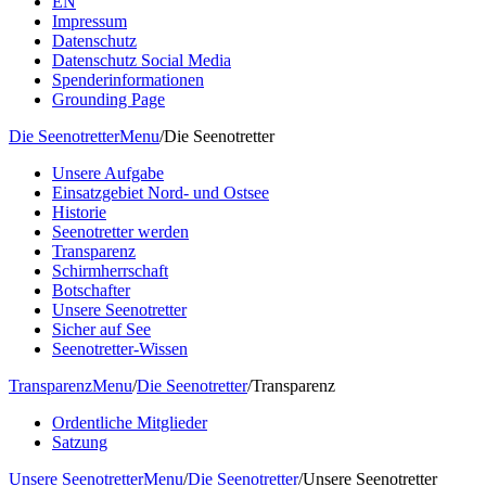
EN
Impressum
Datenschutz
Datenschutz Social Media
Spenderinformationen
Grounding Page
Die Seenotretter
Menu
/
Die Seenotretter
Unsere Aufgabe
Einsatzgebiet Nord- und Ostsee
Historie
Seenotretter werden
Transparenz
Schirmherrschaft
Botschafter
Unsere Seenotretter
Sicher auf See
Seenotretter-Wissen
Transparenz
Menu
/
Die Seenotretter
/
Transparenz
Ordentliche Mitglieder
Satzung
Unsere Seenotretter
Menu
/
Die Seenotretter
/
Unsere Seenotretter