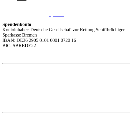
Sie möchten uns helfen?
Wir freuen uns über Ihre
Spende
.
Spendenkonto
Kontoinhaber: Deutsche Gesellschaft zur Rettung Schiffbrüchiger
Sparkasse Bremen
IBAN: DE36 2905 0101 0001 0720 16
BIC: SBREDE22
Weitere Themen
Social Media