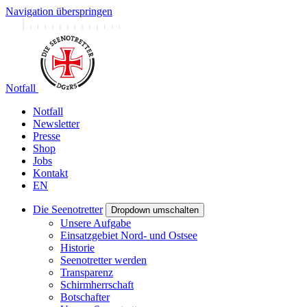
Navigation überspringen
Notfall
Notfall
Newsletter
Presse
Shop
Jobs
Kontakt
EN
Die Seenotretter
Dropdown umschalten
Unsere Aufgabe
Einsatzgebiet Nord- und Ostsee
Historie
Seenotretter werden
Transparenz
Schirmherrschaft
Botschafter