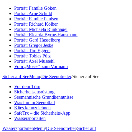
Porträt: Familie Göken
Porträt: Arne Schuld
Porträt: Familie Paulsen
Porträt: Richard Kölber
Porträt: Michaela Runknagel
Porträt: Ricarda Byrne-Hausmann
Porträt: Gerd Hasselberg
Porträt: Gregor Jeske
Porträt: Tim Eggers
Porträt: Tobias Pütz
Porträt: Axel Mussehl
Vom „Moses“ zum Vormann
Sicher auf See
Menu
/
Die Seenotretter
/
Sicher auf See
Vor dem Törn
Sicherheitsausrüstung
Seemännische Grundkenntnisse
Was tun im Seenotfall
Kites kennzeichnen
SafeTrx – die Sicherheits-App
Wassersportarten
Wassersportarten
Menu
/
Die Seenotretter
/
Sicher auf