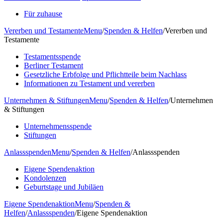
Für zuhause
Vererben und Testamente
Menu
/
Spenden & Helfen
/
Vererben und
Testamente
Testamentsspende
Berliner Testament
Gesetzliche Erbfolge und Pflichtteile beim Nachlass
Informationen zu Testament und vererben
Unternehmen & Stiftungen
Menu
/
Spenden & Helfen
/
Unternehmen
& Stiftungen
Unternehmensspende
Stiftungen
Anlassspenden
Menu
/
Spenden & Helfen
/
Anlassspenden
Eigene Spendenaktion
Kondolenzen
Geburtstage und Jubiläen
Eigene Spendenaktion
Menu
/
Spenden &
Helfen
/
Anlassspenden
/
Eigene Spendenaktion