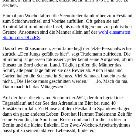
stechen.
Einmal pro Woche fahren die Seenotretter damit rüber zum Festland,
zum Schichtwechsel und Vorräte auffüllen. Oft gehen sie auf
Kontrollfahrt rund um die Insel, bis nach Rügen und zur polnischen
Grenze. Ansonsten sind die Männer allein auf der
wohl einsamsten
Station der DGzRS
.
Das schweißt zusammen, zehn Jahre liegt der letzte Personalwechsel
zurück. „Den Jungs gefällt es hier“, sagt Trademann zufrieden. Die
Stimmung ist gelassen fokussiert, jeder kennt seine Aufgaben, ob im
Einsatz an Bord oder an Land. Täglich prüfen die Männer das
Schiff, alle paar Tage fahren sie das Revier ab. Auch Haus und
Garten halten die Seeleute in Schuss. Viel Schnack braucht es da
nicht. „Die Hecke muss geschnitten werden.“ – „Jo. Mach du ma.
Dann mach ich das Mittagessen.“
Auf der Insel die einsame Seenotretter-WG, der durchgetaktete
Tagesablauf, auf der See das Adrenalin im Blut bei rund 40
Einsätzen im Jahr. Zu Hause auf dem Festland in Spandowerhagen
dann ein ganz anderes Leben: Dort hat Hartmut Trademann Zeit für
seine Freundin, für Sport und Reisen und auch für die Tochter in
Berlin und die kleine Enkelin. Der Zwei-Wochen-Arbeitsrhythmus
passt gut zu seinem aktiven Lebensstil, findet er.