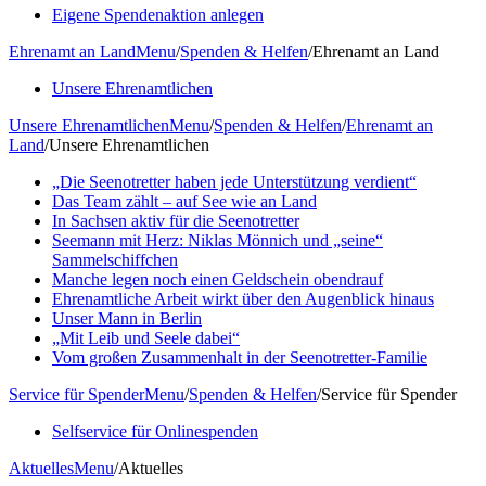
Eigene Spendenaktion anlegen
Ehrenamt an Land
Menu
/
Spenden & Helfen
/
Ehrenamt an Land
Unsere Ehrenamtlichen
Unsere Ehrenamtlichen
Menu
/
Spenden & Helfen
/
Ehrenamt an
Land
/
Unsere Ehrenamtlichen
„Die Seenotretter haben jede Unterstützung verdient“
Das Team zählt – auf See wie an Land
In Sachsen aktiv für die Seenotretter
Seemann mit Herz: Niklas Mönnich und „seine“
Sammelschiffchen
Manche legen noch einen Geldschein obendrauf
Ehrenamtliche Arbeit wirkt über den Augenblick hinaus
Unser Mann in Berlin
„Mit Leib und Seele dabei“
Vom großen Zusammenhalt in der Seenotretter-Familie
Service für Spender
Menu
/
Spenden & Helfen
/
Service für Spender
Selfservice für Onlinespenden
Aktuelles
Menu
/
Aktuelles