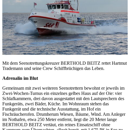
Mit dem Seenotrettungskreuzer BERTHOLD BEITZ rettet Hartmut
Trademann und seine Crew Schiffbrüchigen das Leben.
Adrenalin im Blut
Gemeinsam mit zwei weiteren Seenotrettern bewohnt er jeweils im
Zwei-Wochen-Turnus ein einzelnes gelbes Haus auf der Oie: vier
Schlafkammern, drei davon ausgestattet mit den Lautsprechern des
Funkgeräts, zwei Bäder, Küche. Im Wohnraum stehen das
Funkgerät und die technische Ausstattung, im Hof ein
Fischräucherofen. Drumherum Wiesen, Bäume, Wind. Am Anleger
im Nothafen, etwa 250 Meter entfernt, liegt die 20 Meter lange
BERTHOLD BEITZ vertäut, ein reines Einsatzschiff ohne
Kammern zum Übernachten, allzeit bereit, mit 1.675 PS in See zu