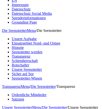
EN
Impressum
Datenschutz
Datenschutz Social Media
Spenderinformationen
Grounding Page
Die Seenotretter
Menu
/
Die Seenotretter
Unsere Aufgabe
Einsatzgebiet Nord- und Ostsee
Historie
Seenotretter werden
Transparenz
Schirmherrschaft
Botschafter
Unsere Seenotretter
Sicher auf See
Seenotretter-Wissen
Transparenz
Menu
/
Die Seenotretter
/
Transparenz
Ordentliche Mitglieder
Satzung
Unsere Seenotretter
Menu
/
Die Seenotretter
/
Unsere Seenotretter