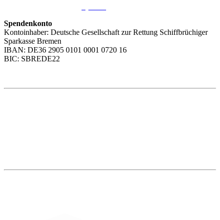
Wir freuen uns über Ihre
Spende
.
Spendenkonto
Kontoinhaber: Deutsche Gesellschaft zur Rettung Schiffbrüchiger
Sparkasse Bremen
IBAN: DE36 2905 0101 0001 0720 16
BIC: SBREDE22
Weitere Themen
Social Media