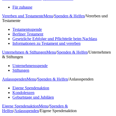
Für zuhause
Vererben und Testamente
Menu
/
Spenden & Helfen
/
Vererben und
Testamente
Testamentsspende
Berliner Testament
Gesetzliche Erbfolge und Pflichtteile beim Nachlass
Informationen zu Testament und vererben
Unternehmen & Stiftungen
Menu
/
Spenden & Helfen
/
Unternehmen
& Stiftungen
Unternehmensspende
Stiftungen
Anlassspenden
Menu
/
Spenden & Helfen
/
Anlassspenden
Eigene Spendenaktion
Kondolenzen
Geburtstage und Jubiläen
Eigene Spendenaktion
Menu
/
Spenden &
Helfen
/
Anlassspenden
/
Eigene Spendenaktion