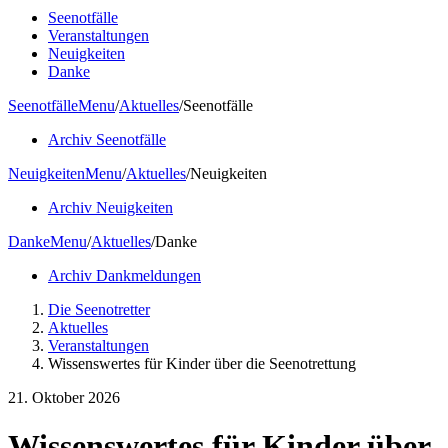
Seenotfälle
Veranstaltungen
Neuigkeiten
Danke
Seenotfälle
Menu
/
Aktuelles
/
Seenotfälle
Archiv Seenotfälle
Neuigkeiten
Menu
/
Aktuelles
/
Neuigkeiten
Archiv Neuigkeiten
Danke
Menu
/
Aktuelles
/
Danke
Archiv Dankmeldungen
Die Seenotretter
Aktuelles
Veranstaltungen
Wissenswertes für Kinder über die Seenotrettung
21. Oktober 2026
Wissenswertes für Kinder über