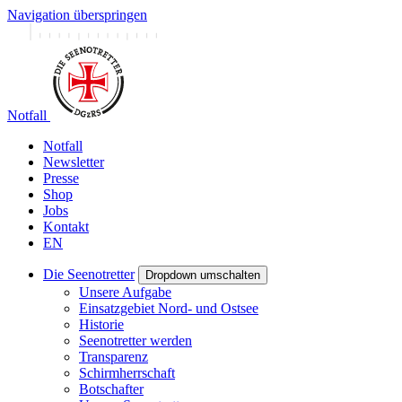
Navigation überspringen
Notfall
Notfall
Newsletter
Presse
Shop
Jobs
Kontakt
EN
Die Seenotretter
Dropdown umschalten
Unsere Aufgabe
Einsatzgebiet Nord- und Ostsee
Historie
Seenotretter werden
Transparenz
Schirmherrschaft
Botschafter