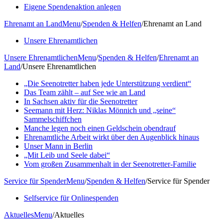
Eigene Spendenaktion anlegen
Ehrenamt an Land
Menu
/
Spenden & Helfen
/
Ehrenamt an Land
Unsere Ehrenamtlichen
Unsere Ehrenamtlichen
Menu
/
Spenden & Helfen
/
Ehrenamt an
Land
/
Unsere Ehrenamtlichen
„Die Seenotretter haben jede Unterstützung verdient“
Das Team zählt – auf See wie an Land
In Sachsen aktiv für die Seenotretter
Seemann mit Herz: Niklas Mönnich und „seine“
Sammelschiffchen
Manche legen noch einen Geldschein obendrauf
Ehrenamtliche Arbeit wirkt über den Augenblick hinaus
Unser Mann in Berlin
„Mit Leib und Seele dabei“
Vom großen Zusammenhalt in der Seenotretter-Familie
Service für Spender
Menu
/
Spenden & Helfen
/
Service für Spender
Selfservice für Onlinespenden
Aktuelles
Menu
/
Aktuelles