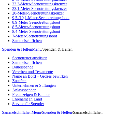
23,3-Meter-Seenotrettungskreuzer
23,1-Meter-Seenotrettungskreuzer
20-Meter-Seenotrettungskreuzer
9,5-/10,1-Meter-Seenotrettungsboot
8,9-Meter-Seenotrettungsboot
8,5-Meter-Seenotrettungsboot
8,4-Meter-Seenotrettungsboot
7-Meter-Seenotrettungsboot
Sammelschiffchen
Spenden & Helfen
Menu
/
Spenden & Helfen
Seenotretter ausrüsten
Sammelschiffchen
Dauerspende
Vererben und Testamente
Name an Bord – Großes bewirken
Zustiften
Unternehmen & Stiftungen
Anlassspenden
Freianzeigen & Banner
Ehrenamt an Land
Service für Spender
Sammelschiffchen
Menu
/
Spenden & Helfen
/
Sammelschiffchen