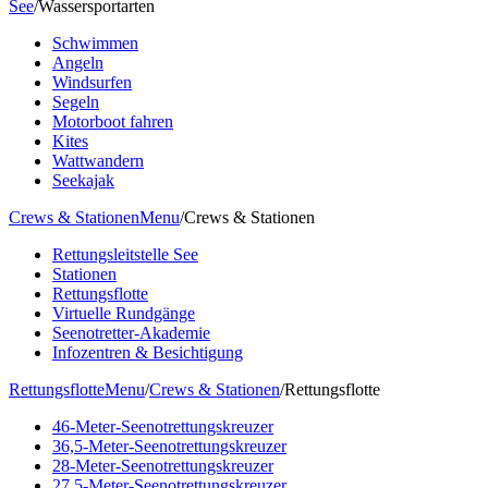
See
/
Wassersportarten
Schwimmen
Angeln
Windsurfen
Segeln
Motorboot fahren
Kites
Wattwandern
Seekajak
Crews & Stationen
Menu
/
Crews & Stationen
Rettungsleitstelle See
Stationen
Rettungsflotte
Virtuelle Rundgänge
Seenotretter-Akademie
Infozentren & Besichtigung
Rettungsflotte
Menu
/
Crews & Stationen
/
Rettungsflotte
46-Meter-Seenotrettungskreuzer
36,5-Meter-Seenotrettungskreuzer
28-Meter-Seenotrettungskreuzer
27,5-Meter-Seenotrettungskreuzer