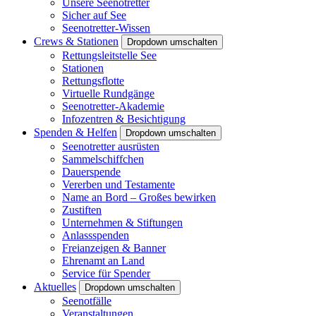
Unsere Seenotretter
Sicher auf See
Seenotretter-Wissen
Crews & Stationen
Dropdown umschalten
Rettungsleitstelle See
Stationen
Rettungsflotte
Virtuelle Rundgänge
Seenotretter-Akademie
Infozentren & Besichtigung
Spenden & Helfen
Dropdown umschalten
Seenotretter ausrüsten
Sammelschiffchen
Dauerspende
Vererben und Testamente
Name an Bord – Großes bewirken
Zustiften
Unternehmen & Stiftungen
Anlassspenden
Freianzeigen & Banner
Ehrenamt an Land
Service für Spender
Aktuelles
Dropdown umschalten
Seenotfälle
Veranstaltungen