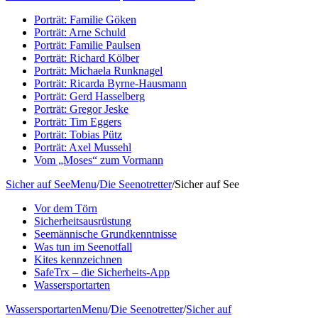
Porträt: Familie Göken
Porträt: Arne Schuld
Porträt: Familie Paulsen
Porträt: Richard Kölber
Porträt: Michaela Runknagel
Porträt: Ricarda Byrne-Hausmann
Porträt: Gerd Hasselberg
Porträt: Gregor Jeske
Porträt: Tim Eggers
Porträt: Tobias Pütz
Porträt: Axel Mussehl
Vom „Moses“ zum Vormann
Sicher auf See
Menu
/
Die Seenotretter
/
Sicher auf See
Vor dem Törn
Sicherheitsausrüstung
Seemännische Grundkenntnisse
Was tun im Seenotfall
Kites kennzeichnen
SafeTrx – die Sicherheits-App
Wassersportarten
Wassersportarten
Menu
/
Die Seenotretter
/
Sicher auf