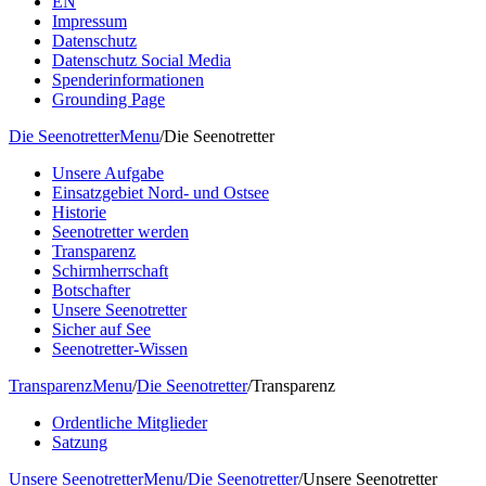
EN
Impressum
Datenschutz
Datenschutz Social Media
Spenderinformationen
Grounding Page
Die Seenotretter
Menu
/
Die Seenotretter
Unsere Aufgabe
Einsatzgebiet Nord- und Ostsee
Historie
Seenotretter werden
Transparenz
Schirmherrschaft
Botschafter
Unsere Seenotretter
Sicher auf See
Seenotretter-Wissen
Transparenz
Menu
/
Die Seenotretter
/
Transparenz
Ordentliche Mitglieder
Satzung
Unsere Seenotretter
Menu
/
Die Seenotretter
/
Unsere Seenotretter