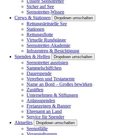
Unsere Seenotretter
Sicher auf See
Seenotretter-Wissen
Crews & Stationen
Dropdown umschalten
Rettungsleitstelle See
Stationen
Rettungsflotte
Virtuelle Rundgänge
Seenotretter-Akademie
Infozentren & Besichtigung
Spenden & Helfen
Dropdown umschalten
Seenotretter ausrüsten
Sammelschiffchen
Dauerspende
Vererben und Testamente
Name an Bord – Großes bewirken
Zustiften
Unternehmen & Stiftungen
Anlassspenden
Freianzeigen & Banner
Ehrenamt an Land
Service für Spender
Aktuelles
Dropdown umschalten
Seenotfälle
Veranstaltungen