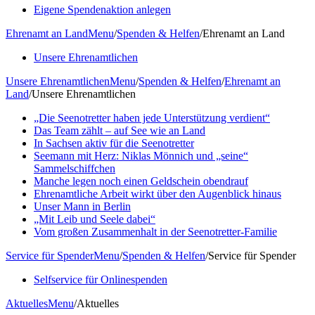
Eigene Spendenaktion anlegen
Ehrenamt an Land
Menu
/
Spenden & Helfen
/
Ehrenamt an Land
Unsere Ehrenamtlichen
Unsere Ehrenamtlichen
Menu
/
Spenden & Helfen
/
Ehrenamt an
Land
/
Unsere Ehrenamtlichen
„Die Seenotretter haben jede Unterstützung verdient“
Das Team zählt – auf See wie an Land
In Sachsen aktiv für die Seenotretter
Seemann mit Herz: Niklas Mönnich und „seine“
Sammelschiffchen
Manche legen noch einen Geldschein obendrauf
Ehrenamtliche Arbeit wirkt über den Augenblick hinaus
Unser Mann in Berlin
„Mit Leib und Seele dabei“
Vom großen Zusammenhalt in der Seenotretter-Familie
Service für Spender
Menu
/
Spenden & Helfen
/
Service für Spender
Selfservice für Onlinespenden
Aktuelles
Menu
/
Aktuelles