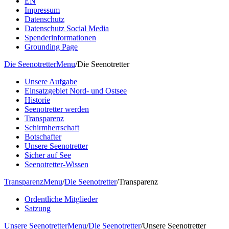
EN
Impressum
Datenschutz
Datenschutz Social Media
Spenderinformationen
Grounding Page
Die Seenotretter
Menu
/
Die Seenotretter
Unsere Aufgabe
Einsatzgebiet Nord- und Ostsee
Historie
Seenotretter werden
Transparenz
Schirmherrschaft
Botschafter
Unsere Seenotretter
Sicher auf See
Seenotretter-Wissen
Transparenz
Menu
/
Die Seenotretter
/
Transparenz
Ordentliche Mitglieder
Satzung
Unsere Seenotretter
Menu
/
Die Seenotretter
/
Unsere Seenotretter