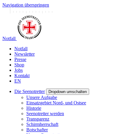
Navigation überspringen
Notfall
Notfall
Newsletter
Presse
Shop
Jobs
Kontakt
EN
Die Seenotretter
Dropdown umschalten
Unsere Aufgabe
Einsatzgebiet Nord- und Ostsee
Historie
Seenotretter werden
Transparenz
Schirmherrschaft
Botschafter