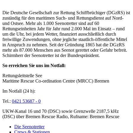
Über die Seenotretter
Die Deutsche Gesellschaft zur Rettung Schiffbrüchiger (DGzRS) ist
zuständig für den maritimen Such- und Rettungsdienst auf Nord-
und Ostsee. Mehr als 1.000 Seenotretter sind auf 60
Rettungseinheiten Jahr für Jahr rund 2.000 Mal im Einsatz – rund
um die Uhr, bei jedem Wetter, finanziert ausschließlich durch
freiwillige Zuwendungen, ohne jegliche staatlich-öffentliche Mittel
in Anspruch zu nehmen. Seit der Gründung 1865 hat die DGzRS
mehr als 87.000 Menschen aus Seenot gerettet oder Gefahr befreit.
Schirmherr der Seenotretter ist der Bundespräsident.
So erreichen Sie uns im Notfall:
Rettungsleitstelle See
Maritime Rescue Co-ordination Centre (MRCC) Bremen
Im Notfall (24 h):
Tel.:
0421 53687 - 0
UKW-Kanal 16 und 70 (DSC) sowie Grenzwelle 2187,5 kHz
(DSC) über Bremen Rescue Radio, Rufname: Bremen Rescue
Die Seenotretter
Crews & Stationen