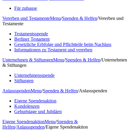
Für zuhause
Vererben und Testamente
Menu
/
Spenden & Helfen
/
Vererben und
Testamente
Testamentsspende
Berliner Testament
Gesetzliche Erbfolge und Pflichtteile beim Nachlass
Informationen zu Testament und vererben
Unternehmen & Stiftungen
Menu
/
Spenden & Helfen
/
Unternehmen
& Stiftungen
Unternehmensspende
Stiftungen
Anlassspenden
Menu
/
Spenden & Helfen
/
Anlassspenden
Eigene Spendenaktion
Kondolenzen
Geburtstage und Jubiläen
Eigene Spendenaktion
Menu
/
Spenden &
Helfen
/
Anlassspenden
/
Eigene Spendenaktion