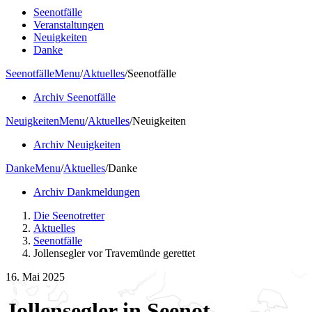
Seenotfälle
Veranstaltungen
Neuigkeiten
Danke
Seenotfälle
Menu
/
Aktuelles
/
Seenotfälle
Archiv Seenotfälle
Neuigkeiten
Menu
/
Aktuelles
/
Neuigkeiten
Archiv Neuigkeiten
Danke
Menu
/
Aktuelles
/
Danke
Archiv Dankmeldungen
Die Seenotretter
Aktuelles
Seenotfälle
Jollensegler vor Travemünde gerettet
16. Mai 2025
Jollensegler in Seenot