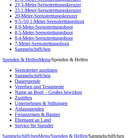
23,3-Meter-Seenotrettungskreuzer
23,1-Meter-Seenotrettungskreuzer
20-Meter-Seenotrettungskreuzer
9,5-/10,1-Meter-Seenotrettungsboot
8,9-Meter-Seenotrettungsboot
8,5-Meter-Seenotrettungsboot
8,4-Meter-Seenotrettungsboot
7-Meter-Seenotrettungsboot
Sammelschiffchen
Spenden & Helfen
Menu
/
Spenden & Helfen
Seenotretter ausrüsten
Sammelschiffchen
Dauerspende
Vererben und Testamente
Name an Bord – Großes bewirken
Zustiften
Unternehmen & Stiftungen
Anlassspenden
Freianzeigen & Banner
Ehrenamt an Land
Service für Spender
Sammelschiffchen
Menu
/
Spenden & Helfen
/
Sammelschiffchen