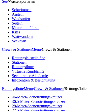
See
/
Wassersportarten
Schwimmen
Angeln
Windsurfen
Segeln
Motorboot fahren
Kites
Wattwandern
Seekajak
Crews & Stationen
Menu
/
Crews & Stationen
Rettungsleitstelle See
Stationen
Rettungsflotte
Virtuelle Rundgänge
Seenotretter-Akademie
Infozentren & Besichtigung
Rettungsflotte
Menu
/
Crews & Stationen
/
Rettungsflotte
46-Meter-Seenotrettungskreuzer
36,5-Meter-Seenotrettungskreuzer
28-Meter-Seenotrettungskreuzer
27,5-Meter-Seenotrettungskreuzer