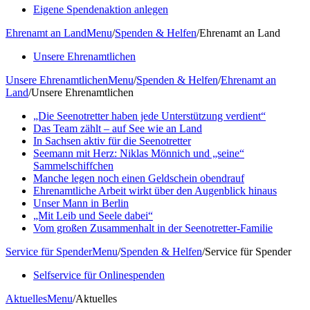
Eigene Spendenaktion anlegen
Ehrenamt an Land
Menu
/
Spenden & Helfen
/
Ehrenamt an Land
Unsere Ehrenamtlichen
Unsere Ehrenamtlichen
Menu
/
Spenden & Helfen
/
Ehrenamt an
Land
/
Unsere Ehrenamtlichen
„Die Seenotretter haben jede Unterstützung verdient“
Das Team zählt – auf See wie an Land
In Sachsen aktiv für die Seenotretter
Seemann mit Herz: Niklas Mönnich und „seine“
Sammelschiffchen
Manche legen noch einen Geldschein obendrauf
Ehrenamtliche Arbeit wirkt über den Augenblick hinaus
Unser Mann in Berlin
„Mit Leib und Seele dabei“
Vom großen Zusammenhalt in der Seenotretter-Familie
Service für Spender
Menu
/
Spenden & Helfen
/
Service für Spender
Selfservice für Onlinespenden
Aktuelles
Menu
/
Aktuelles