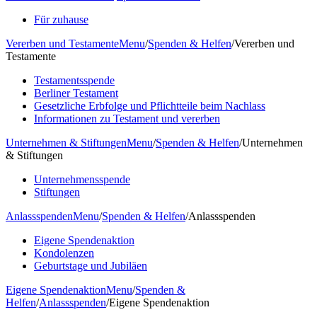
Für zuhause
Vererben und Testamente
Menu
/
Spenden & Helfen
/
Vererben und
Testamente
Testamentsspende
Berliner Testament
Gesetzliche Erbfolge und Pflichtteile beim Nachlass
Informationen zu Testament und vererben
Unternehmen & Stiftungen
Menu
/
Spenden & Helfen
/
Unternehmen
& Stiftungen
Unternehmensspende
Stiftungen
Anlassspenden
Menu
/
Spenden & Helfen
/
Anlassspenden
Eigene Spendenaktion
Kondolenzen
Geburtstage und Jubiläen
Eigene Spendenaktion
Menu
/
Spenden &
Helfen
/
Anlassspenden
/
Eigene Spendenaktion