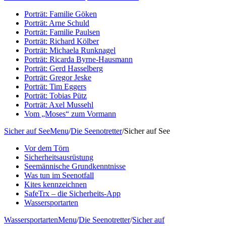
Porträt: Familie Göken
Porträt: Arne Schuld
Porträt: Familie Paulsen
Porträt: Richard Kölber
Porträt: Michaela Runknagel
Porträt: Ricarda Byrne-Hausmann
Porträt: Gerd Hasselberg
Porträt: Gregor Jeske
Porträt: Tim Eggers
Porträt: Tobias Pütz
Porträt: Axel Mussehl
Vom „Moses“ zum Vormann
Sicher auf See
Menu
/
Die Seenotretter
/
Sicher auf See
Vor dem Törn
Sicherheitsausrüstung
Seemännische Grundkenntnisse
Was tun im Seenotfall
Kites kennzeichnen
SafeTrx – die Sicherheits-App
Wassersportarten
Wassersportarten
Menu
/
Die Seenotretter
/
Sicher auf