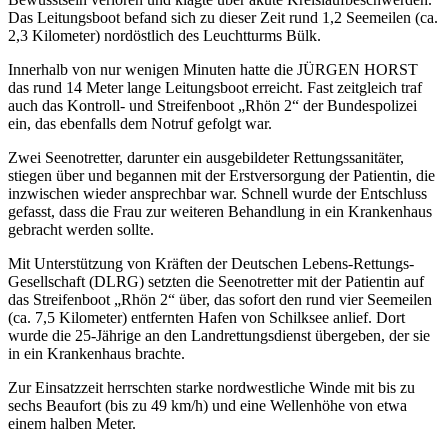
Das Leitungsboot befand sich zu dieser Zeit rund 1,2 Seemeilen (ca.
2,3 Kilometer) nordöstlich des Leuchtturms Bülk.
Innerhalb von nur wenigen Minuten hatte die JÜRGEN HORST
das rund 14 Meter lange Leitungsboot erreicht. Fast zeitgleich traf
auch das Kontroll- und Streifenboot „Rhön 2“ der Bundespolizei
ein, das ebenfalls dem Notruf gefolgt war.
Zwei Seenotretter, darunter ein ausgebildeter Rettungssanitäter,
stiegen über und begannen mit der Erstversorgung der Patientin, die
inzwischen wieder ansprechbar war. Schnell wurde der Entschluss
gefasst, dass die Frau zur weiteren Behandlung in ein Krankenhaus
gebracht werden sollte.
Mit Unterstützung von Kräften der Deutschen Lebens-Rettungs-
Gesellschaft (DLRG) setzten die Seenotretter mit der Patientin auf
das Streifenboot „Rhön 2“ über, das sofort den rund vier Seemeilen
(ca. 7,5 Kilometer) entfernten Hafen von Schilksee anlief. Dort
wurde die 25-Jährige an den Landrettungsdienst übergeben, der sie
in ein Krankenhaus brachte.
Zur Einsatzzeit herrschten starke nordwestliche Winde mit bis zu
sechs Beaufort (bis zu 49 km/h) und eine Wellenhöhe von etwa
einem halben Meter.