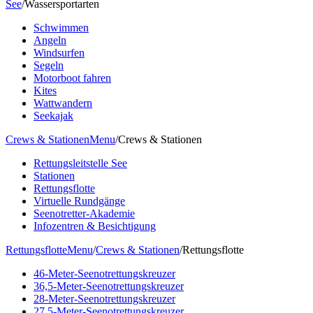
See
/
Wassersportarten
Schwimmen
Angeln
Windsurfen
Segeln
Motorboot fahren
Kites
Wattwandern
Seekajak
Crews & Stationen
Menu
/
Crews & Stationen
Rettungsleitstelle See
Stationen
Rettungsflotte
Virtuelle Rundgänge
Seenotretter-Akademie
Infozentren & Besichtigung
Rettungsflotte
Menu
/
Crews & Stationen
/
Rettungsflotte
46-Meter-Seenotrettungskreuzer
36,5-Meter-Seenotrettungskreuzer
28-Meter-Seenotrettungskreuzer
27,5-Meter-Seenotrettungskreuzer