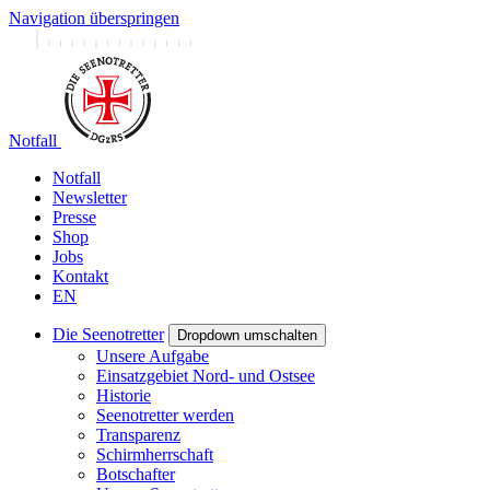
Navigation überspringen
Notfall
Notfall
Newsletter
Presse
Shop
Jobs
Kontakt
EN
Die Seenotretter
Dropdown umschalten
Unsere Aufgabe
Einsatzgebiet Nord- und Ostsee
Historie
Seenotretter werden
Transparenz
Schirmherrschaft
Botschafter