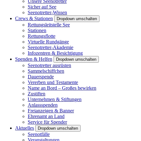
Unsere Seenotretter
Sicher auf See
Seenotretter-Wissen
Crews & Stationen
Dropdown umschalten
Rettungsleitstelle See
Stationen
Rettungsflotte
Virtuelle Rundgänge
Seenotretter-Akademie
Infozentren & Besichtigung
Spenden & Helfen
Dropdown umschalten
Seenotretter ausrüsten
Sammelschiffchen
Dauerspende
Vererben und Testamente
Name an Bord – Großes bewirken
Zustiften
Unternehmen & Stiftungen
Anlassspenden
Freianzeigen & Banner
Ehrenamt an Land
Service für Spender
Aktuelles
Dropdown umschalten
Seenotfälle
Veranstaltungen