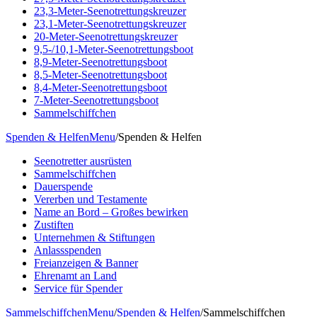
23,3-Meter-Seenotrettungskreuzer
23,1-Meter-Seenotrettungskreuzer
20-Meter-Seenotrettungskreuzer
9,5-/10,1-Meter-Seenotrettungsboot
8,9-Meter-Seenotrettungsboot
8,5-Meter-Seenotrettungsboot
8,4-Meter-Seenotrettungsboot
7-Meter-Seenotrettungsboot
Sammelschiffchen
Spenden & Helfen
Menu
/
Spenden & Helfen
Seenotretter ausrüsten
Sammelschiffchen
Dauerspende
Vererben und Testamente
Name an Bord – Großes bewirken
Zustiften
Unternehmen & Stiftungen
Anlassspenden
Freianzeigen & Banner
Ehrenamt an Land
Service für Spender
Sammelschiffchen
Menu
/
Spenden & Helfen
/
Sammelschiffchen