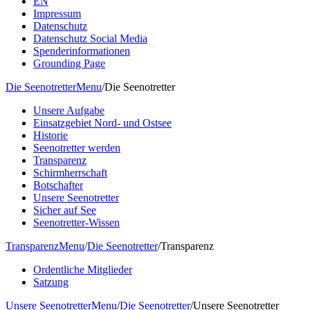
EN
Impressum
Datenschutz
Datenschutz Social Media
Spenderinformationen
Grounding Page
Die Seenotretter
Menu
/
Die Seenotretter
Unsere Aufgabe
Einsatzgebiet Nord- und Ostsee
Historie
Seenotretter werden
Transparenz
Schirmherrschaft
Botschafter
Unsere Seenotretter
Sicher auf See
Seenotretter-Wissen
Transparenz
Menu
/
Die Seenotretter
/
Transparenz
Ordentliche Mitglieder
Satzung
Unsere Seenotretter
Menu
/
Die Seenotretter
/
Unsere Seenotretter