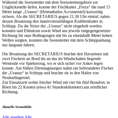
Während die Seenotretter mit dem Seenotrettungsboot zur
Unglücksstelle liefen, konnte der Fischkutter „Freya“ die rund 15
Meter lange „Uranus“ (Heimathafen Accumersiel) kurzzeitig
sichern. Als die SECRETARIUS gegen 21.30 Uhr eintraf, nahm
dessen Besatzung den manövrierunfähigen Krabbenkutter in
Schlepp. Da die Netze der „Uranus“ nicht eingeholt werden
konnten und Ebbstrom sowie Wind aus jeweils entgegengesetzter
Richtung für raue Bedingungen mit bis zu eineinhalb Meter hohen
Wellen sorgten, konnten die Seenotretter mit dem Schleppanhang
nur langsam fahren.
Die Besatzung der SECRETARIUS brachte den Havaristen mit
zwei Fischern an Bord bis an das im Windschatten liegende
Westende vor Spiekeroog, wo er sich sicher vor Anker legen
konnte. Am frühen Dienstagmorgen nahm ein befreundeter Fischer
die „Uranus“ in Schlepp und brachte sie in den Hafen von
Neuharlingersiel.
Zur Einsatzzeit wehte frischer Wind mit vier bis fünf Beaufort, in
Böen bis 22 Knoten (etwa 41 Stundenkilometer) aus nördlicher
Richtung.
Aktuelle Seenotfälle
Alle ansehen
Alle