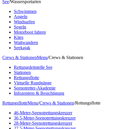
See
/
Wassersportarten
Schwimmen
Angeln
Windsurfen
Segeln
Motorboot fahren
Kites
Wattwandern
Seekajak
Crews & Stationen
Menu
/
Crews & Stationen
Rettungsleitstelle See
Stationen
Rettungsflotte
Virtuelle Rundgänge
Seenotretter-Akademie
Infozentren & Besichtigung
Rettungsflotte
Menu
/
Crews & Stationen
/
Rettungsflotte
46-Meter-Seenotrettungskreuzer
36,5-Meter-Seenotrettungskreuzer
28-Meter-Seenotrettungskreuzer
27,5-Meter-Seenotrettungskreuzer