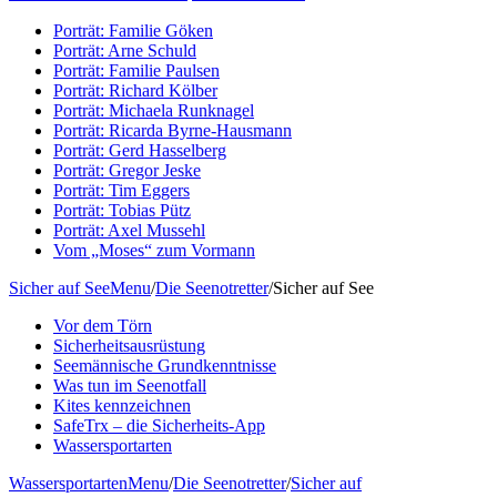
Porträt: Familie Göken
Porträt: Arne Schuld
Porträt: Familie Paulsen
Porträt: Richard Kölber
Porträt: Michaela Runknagel
Porträt: Ricarda Byrne-Hausmann
Porträt: Gerd Hasselberg
Porträt: Gregor Jeske
Porträt: Tim Eggers
Porträt: Tobias Pütz
Porträt: Axel Mussehl
Vom „Moses“ zum Vormann
Sicher auf See
Menu
/
Die Seenotretter
/
Sicher auf See
Vor dem Törn
Sicherheitsausrüstung
Seemännische Grundkenntnisse
Was tun im Seenotfall
Kites kennzeichnen
SafeTrx – die Sicherheits-App
Wassersportarten
Wassersportarten
Menu
/
Die Seenotretter
/
Sicher auf