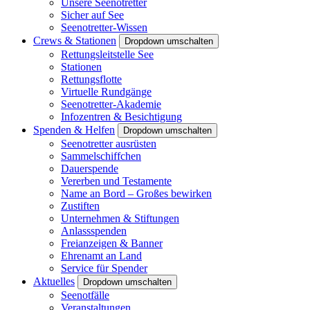
Unsere Seenotretter
Sicher auf See
Seenotretter-Wissen
Crews & Stationen
Dropdown umschalten
Rettungsleitstelle See
Stationen
Rettungsflotte
Virtuelle Rundgänge
Seenotretter-Akademie
Infozentren & Besichtigung
Spenden & Helfen
Dropdown umschalten
Seenotretter ausrüsten
Sammelschiffchen
Dauerspende
Vererben und Testamente
Name an Bord – Großes bewirken
Zustiften
Unternehmen & Stiftungen
Anlassspenden
Freianzeigen & Banner
Ehrenamt an Land
Service für Spender
Aktuelles
Dropdown umschalten
Seenotfälle
Veranstaltungen