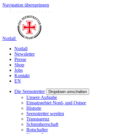
Navigation überspringen
Notfall
Notfall
Newsletter
Presse
Shop
Jobs
Kontakt
EN
Die Seenotretter
Dropdown umschalten
Unsere Aufgabe
Einsatzgebiet Nord- und Ostsee
Historie
Seenotretter werden
Transparenz
Schirmherrschaft
Botschafter