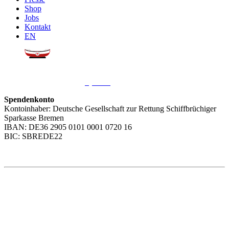
Shop
Jobs
Kontakt
EN
Sie möchten uns helfen?
Wir freuen uns über Ihre
Spende
.
Spendenkonto
Kontoinhaber: Deutsche Gesellschaft zur Rettung Schiffbrüchiger
Sparkasse Bremen
IBAN: DE36 2905 0101 0001 0720 16
BIC: SBREDE22
Weitere Themen
Social Media