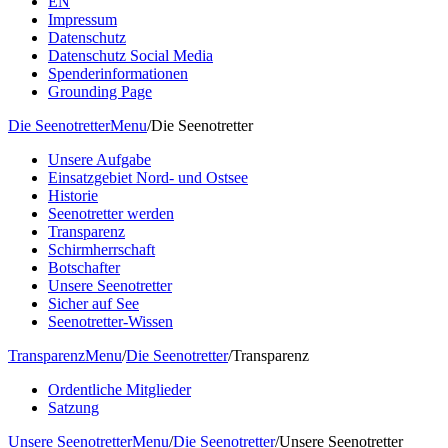
EN
Impressum
Datenschutz
Datenschutz Social Media
Spenderinformationen
Grounding Page
Die Seenotretter
Menu
/
Die Seenotretter
Unsere Aufgabe
Einsatzgebiet Nord- und Ostsee
Historie
Seenotretter werden
Transparenz
Schirmherrschaft
Botschafter
Unsere Seenotretter
Sicher auf See
Seenotretter-Wissen
Transparenz
Menu
/
Die Seenotretter
/
Transparenz
Ordentliche Mitglieder
Satzung
Unsere Seenotretter
Menu
/
Die Seenotretter
/
Unsere Seenotretter