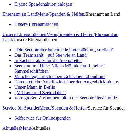
Eigene Spendenaktion anlegen
Ehrenamt an Land
Menu
/
Spenden & Helfen
/
Ehrenamt an Land
Unsere Ehrenamtlichen
Unsere Ehrenamtlichen
Menu
/
Spenden & Helfen
/
Ehrenamt an
Land
/
Unsere Ehrenamtlichen
„Die Seenotretter haben jede Unterstützung verdient“
Das Team zählt – auf See wie an Land
In Sachsen aktiv für die Seenotretter
Seemann mit Herz: Niklas Mönnich und „seine“
Sammelschiffchen
Manche legen noch einen Geldschein obendrauf
Ehrenamtliche Arbeit wirkt über den Augenblick hinaus
Unser Mann in Berlin
„Mit Leib und Seele dabei“
Vom großen Zusammenhalt in der Seenotretter-Familie
Service für Spender
Menu
/
Spenden & Helfen
/
Service für Spender
Selfservice für Onlinespenden
Aktuelles
Menu
/
Aktuelles