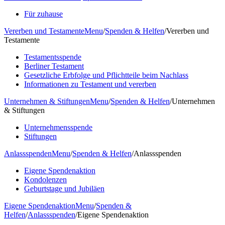
Für zuhause
Vererben und Testamente
Menu
/
Spenden & Helfen
/
Vererben und
Testamente
Testamentsspende
Berliner Testament
Gesetzliche Erbfolge und Pflichtteile beim Nachlass
Informationen zu Testament und vererben
Unternehmen & Stiftungen
Menu
/
Spenden & Helfen
/
Unternehmen
& Stiftungen
Unternehmensspende
Stiftungen
Anlassspenden
Menu
/
Spenden & Helfen
/
Anlassspenden
Eigene Spendenaktion
Kondolenzen
Geburtstage und Jubiläen
Eigene Spendenaktion
Menu
/
Spenden &
Helfen
/
Anlassspenden
/
Eigene Spendenaktion