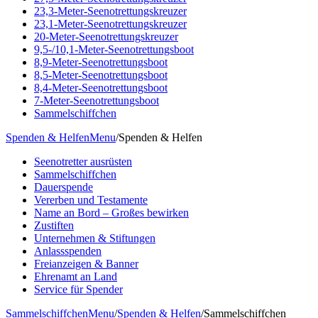
23,3-Meter-Seenotrettungskreuzer
23,1-Meter-Seenotrettungskreuzer
20-Meter-Seenotrettungskreuzer
9,5-/10,1-Meter-Seenotrettungsboot
8,9-Meter-Seenotrettungsboot
8,5-Meter-Seenotrettungsboot
8,4-Meter-Seenotrettungsboot
7-Meter-Seenotrettungsboot
Sammelschiffchen
Spenden & Helfen
Menu
/
Spenden & Helfen
Seenotretter ausrüsten
Sammelschiffchen
Dauerspende
Vererben und Testamente
Name an Bord – Großes bewirken
Zustiften
Unternehmen & Stiftungen
Anlassspenden
Freianzeigen & Banner
Ehrenamt an Land
Service für Spender
Sammelschiffchen
Menu
/
Spenden & Helfen
/
Sammelschiffchen