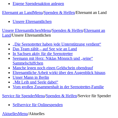
Eigene Spendenaktion anlegen
Ehrenamt an Land
Menu
/
Spenden & Helfen
/
Ehrenamt an Land
Unsere Ehrenamtlichen
Unsere Ehrenamtlichen
Menu
/
Spenden & Helfen
/
Ehrenamt an
Land
/
Unsere Ehrenamtlichen
„Die Seenotretter haben jede Unterstützung verdient“
Das Team zählt – auf See wie an Land
In Sachsen aktiv für die Seenotretter
Seemann mit Herz: Niklas Mönnich und „seine“
Sammelschiffchen
Manche legen noch einen Geldschein obendrauf
Ehrenamtliche Arbeit wirkt über den Augenblick hinaus
Unser Mann in Berlin
„Mit Leib und Seele dabei“
Vom großen Zusammenhalt in der Seenotretter-Familie
Service für Spender
Menu
/
Spenden & Helfen
/
Service für Spender
Selfservice für Onlinespenden
Aktuelles
Menu
/
Aktuelles