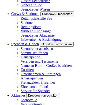
Unsere Seenotretter
Sicher auf See
Seenotretter-Wissen
Crews & Stationen
Dropdown umschalten
Rettungsleitstelle See
Stationen
Rettungsflotte
Virtuelle Rundgänge
Seenotretter-Akademie
Infozentren & Besichtigung
Spenden & Helfen
Dropdown umschalten
Seenotretter ausrüsten
Sammelschiffchen
Dauerspende
Vererben und Testamente
Name an Bord – Großes bewirken
Zustiften
Unternehmen & Stiftungen
Anlassspenden
Freianzeigen & Banner
Ehrenamt an Land
Service für Spender
Aktuelles
Dropdown umschalten
Seenotfälle
Veranstaltungen