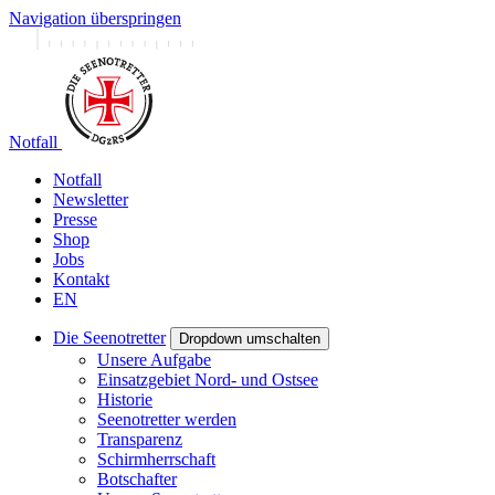
Navigation überspringen
Notfall
Notfall
Newsletter
Presse
Shop
Jobs
Kontakt
EN
Die Seenotretter
Dropdown umschalten
Unsere Aufgabe
Einsatzgebiet Nord- und Ostsee
Historie
Seenotretter werden
Transparenz
Schirmherrschaft
Botschafter