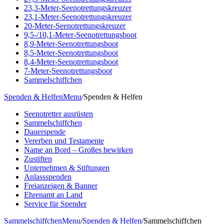
23,3-Meter-Seenotrettungskreuzer
23,1-Meter-Seenotrettungskreuzer
20-Meter-Seenotrettungskreuzer
9,5-/10,1-Meter-Seenotrettungsboot
8,9-Meter-Seenotrettungsboot
8,5-Meter-Seenotrettungsboot
8,4-Meter-Seenotrettungsboot
7-Meter-Seenotrettungsboot
Sammelschiffchen
Spenden & Helfen
Menu
/
Spenden & Helfen
Seenotretter ausrüsten
Sammelschiffchen
Dauerspende
Vererben und Testamente
Name an Bord – Großes bewirken
Zustiften
Unternehmen & Stiftungen
Anlassspenden
Freianzeigen & Banner
Ehrenamt an Land
Service für Spender
Sammelschiffchen
Menu
/
Spenden & Helfen
/
Sammelschiffchen