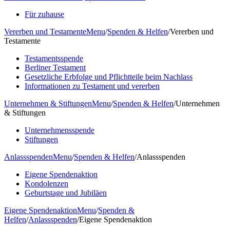
Für zuhause
Vererben und Testamente
Menu
/
Spenden & Helfen
/
Vererben und
Testamente
Testamentsspende
Berliner Testament
Gesetzliche Erbfolge und Pflichtteile beim Nachlass
Informationen zu Testament und vererben
Unternehmen & Stiftungen
Menu
/
Spenden & Helfen
/
Unternehmen
& Stiftungen
Unternehmensspende
Stiftungen
Anlassspenden
Menu
/
Spenden & Helfen
/
Anlassspenden
Eigene Spendenaktion
Kondolenzen
Geburtstage und Jubiläen
Eigene Spendenaktion
Menu
/
Spenden &
Helfen
/
Anlassspenden
/
Eigene Spendenaktion