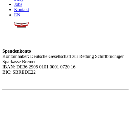
Jobs
Kontakt
EN
Sie möchten uns helfen?
Wir freuen uns über Ihre
Spende
.
Spendenkonto
Kontoinhaber: Deutsche Gesellschaft zur Rettung Schiffbrüchiger
Sparkasse Bremen
IBAN: DE36 2905 0101 0001 0720 16
BIC: SBREDE22
Weitere Themen
Social Media