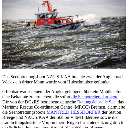
Das Seenotrettungsboot NAUSIKAA brachte zwei der Angler nach
Wiek - ein dritter Mann wurde vom Hubschrauber gefunden.
Offenbar war es einem der Angler gelungen, über ein Mobiltelefon
eine Bekannte zu erreichen, die sofort
die Seenotretter alarmierte
.
Die von der DGzRS betriebene deutsche
Rettungsleitstelle See
, das
Maritime Rescue Co-ordination Centre (MRCC) Bremen, alarmierte
die Seenotrettungsboote
MANFRED HESSDÖRFER
der Station
Breege und NAUSIKAA der Station Vitte/Hiddensee sowie die
Landrettungsleitstelle Vorpommern-Rügen für Unterstützung durch
die örtlichen Feuerwehren Sagard, Wiek/Rügen, Breege,