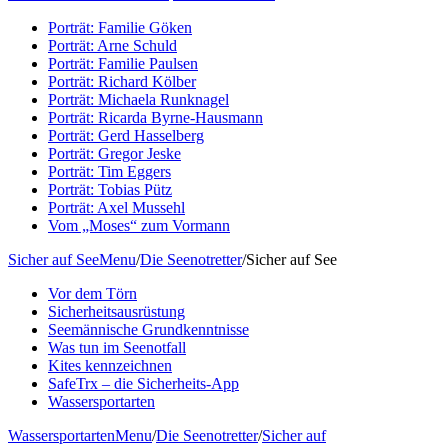
Porträt: Familie Göken
Porträt: Arne Schuld
Porträt: Familie Paulsen
Porträt: Richard Kölber
Porträt: Michaela Runknagel
Porträt: Ricarda Byrne-Hausmann
Porträt: Gerd Hasselberg
Porträt: Gregor Jeske
Porträt: Tim Eggers
Porträt: Tobias Pütz
Porträt: Axel Mussehl
Vom „Moses“ zum Vormann
Sicher auf See
Menu
/
Die Seenotretter
/
Sicher auf See
Vor dem Törn
Sicherheitsausrüstung
Seemännische Grundkenntnisse
Was tun im Seenotfall
Kites kennzeichnen
SafeTrx – die Sicherheits-App
Wassersportarten
Wassersportarten
Menu
/
Die Seenotretter
/
Sicher auf