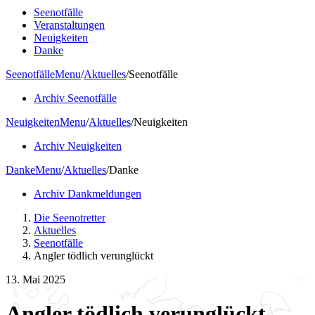
Seenotfälle
Veranstaltungen
Neuigkeiten
Danke
Seenotfälle
Menu
/
Aktuelles
/
Seenotfälle
Archiv Seenotfälle
Neuigkeiten
Menu
/
Aktuelles
/
Neuigkeiten
Archiv Neuigkeiten
Danke
Menu
/
Aktuelles
/
Danke
Archiv Dankmeldungen
Die Seenotretter
Aktuelles
Seenotfälle
Angler tödlich verunglückt
13. Mai 2025
Angler tödlich verunglückt