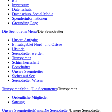
EN
Impressum
Datenschutz
Datenschutz Social Media
Spenderinformationen
Grounding Page
Die Seenotretter
Menu
/
Die Seenotretter
Unsere Aufgabe
Einsatzgebiet Nord- und Ostsee
Historie
Seenotretter werden
Transparenz
Schirmherrschaft
Botschafter
Unsere Seenotretter
Sicher auf See
Seenotretter-Wissen
Transparenz
Menu
/
Die Seenotretter
/
Transparenz
Ordentliche Mitglieder
Satzung
Unsere Seenotretter
Menu
/
Die Seenotretter
/
Unsere Seenotretter