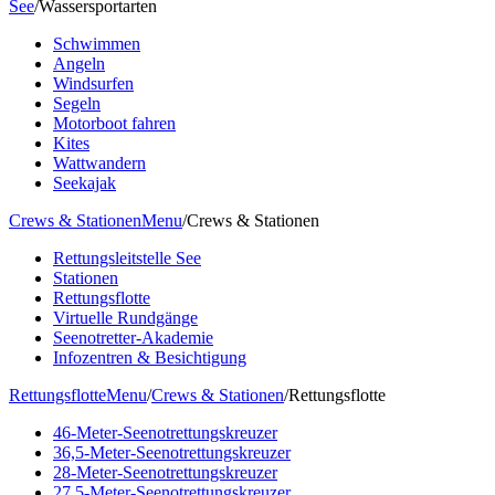
See
/
Wassersportarten
Schwimmen
Angeln
Windsurfen
Segeln
Motorboot fahren
Kites
Wattwandern
Seekajak
Crews & Stationen
Menu
/
Crews & Stationen
Rettungsleitstelle See
Stationen
Rettungsflotte
Virtuelle Rundgänge
Seenotretter-Akademie
Infozentren & Besichtigung
Rettungsflotte
Menu
/
Crews & Stationen
/
Rettungsflotte
46-Meter-Seenotrettungskreuzer
36,5-Meter-Seenotrettungskreuzer
28-Meter-Seenotrettungskreuzer
27,5-Meter-Seenotrettungskreuzer