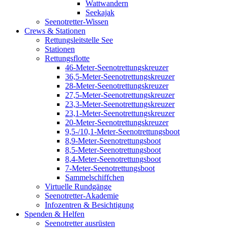
Wattwandern
Seekajak
Seenotretter-Wissen
Crews & Stationen
Rettungsleitstelle See
Stationen
Rettungsflotte
46-Meter-Seenotrettungskreuzer
36,5-Meter-Seenotrettungskreuzer
28-Meter-Seenotrettungskreuzer
27,5-Meter-Seenotrettungskreuzer
23,3-Meter-Seenotrettungskreuzer
23,1-Meter-Seenotrettungskreuzer
20-Meter-Seenotrettungskreuzer
9,5-/10,1-Meter-Seenotrettungsboot
8,9-Meter-Seenotrettungsboot
8,5-Meter-Seenotrettungsboot
8,4-Meter-Seenotrettungsboot
7-Meter-Seenotrettungsboot
Sammelschiffchen
Virtuelle Rundgänge
Seenotretter-Akademie
Infozentren & Besichtigung
Spenden & Helfen
Seenotretter ausrüsten