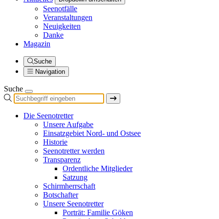
Seenotfälle
Veranstaltungen
Neuigkeiten
Danke
Magazin
Suche
Navigation
Suche
Die Seenotretter
Unsere Aufgabe
Einsatzgebiet Nord- und Ostsee
Historie
Seenotretter werden
Transparenz
Ordentliche Mitglieder
Satzung
Schirmherrschaft
Botschafter
Unsere Seenotretter
Porträt: Familie Göken