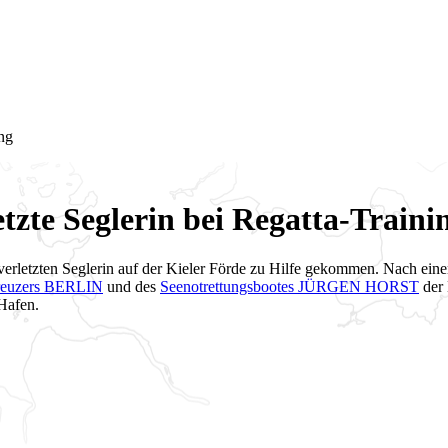
ing
etzte Seglerin bei Regatta-Traini
erletzten Seglerin auf der Kieler Förde zu Hilfe gekommen. Nach einer K
kreuzers BERLIN
und des
Seenotrettungsbootes JÜRGEN HORST
der 
 Hafen.