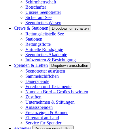
Schirmherrschaft
Botschafter
Unsere Seenotretter
Sicher auf See
Seenotretter-Wissen
Crews & Stationen
Dropdown umschalten
Rettungsleitstelle See
Stationen
Rettungsflotte
Virtuelle Rundgänge
Seenotretter-Akademie
Infozentren & Besichtigung
Spenden & Helfen
Dropdown umschalten
Seenotretter ausrüsten
Sammelschiffchen
Dauerspende
Vererben und Testamente
Name an Bord – Großes bewirken
Zustiften
Unternehmen & Stiftungen
Anlassspenden
Freianzeigen & Banner
Ehrenamt an Land
Service für Spender
Aktuelles
Dropdown umschalten