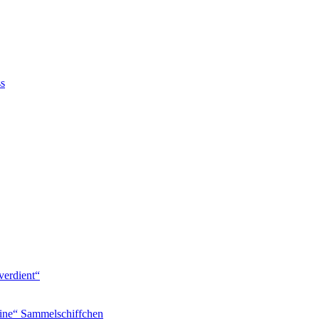
ss
verdient“
ine“ Sammelschiffchen