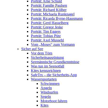
Porträt: Arne Schuld
Porträt: Familie Paulsen
Porträt: Richard Kölber
Porträt: Michaela Runknagel
Porträt: Ricarda Byrne-Hausmann
Porträt: Gerd Hasselberg
Porträt: Gregor Jeske
Porträt: Tim Eggers
Porträt: Tobias Pütz
Porträt: Axel Mussehl
Vom „Moses“ zum Vormann
Sicher auf See
Vor dem Törn
Sicherheitsausrüstung
Seemännische Grundkenntnisse
Was tun im Seenotfall
Kites kennzeichnen
SafeTrx – die Sicherheits-App
Wassersportarten
Schwimmen
Angeln
Windsurfen
Segeln
Motorboot fahren
Kites