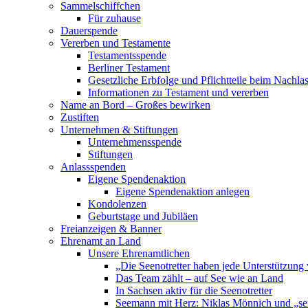
Sammelschiffchen
Für zuhause
Dauerspende
Vererben und Testamente
Testamentsspende
Berliner Testament
Gesetzliche Erbfolge und Pflichtteile beim Nachla
Informationen zu Testament und vererben
Name an Bord – Großes bewirken
Zustiften
Unternehmen & Stiftungen
Unternehmensspende
Stiftungen
Anlassspenden
Eigene Spendenaktion
Eigene Spendenaktion anlegen
Kondolenzen
Geburtstage und Jubiläen
Freianzeigen & Banner
Ehrenamt an Land
Unsere Ehrenamtlichen
„Die Seenotretter haben jede Unterstützung 
Das Team zählt – auf See wie an Land
In Sachsen aktiv für die Seenotretter
Seemann mit Herz: Niklas Mönnich und „se