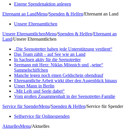
Eigene Spendenaktion anlegen
Ehrenamt an Land
Menu
/
Spenden & Helfen
/
Ehrenamt an Land
Unsere Ehrenamtlichen
Unsere Ehrenamtlichen
Menu
/
Spenden & Helfen
/
Ehrenamt an
Land
/
Unsere Ehrenamtlichen
„Die Seenotretter haben jede Unterstützung verdient“
Das Team zählt – auf See wie an Land
In Sachsen aktiv für die Seenotretter
Seemann mit Herz: Niklas Mönnich und „seine“
Sammelschiffchen
Manche legen noch einen Geldschein obendrauf
Ehrenamtliche Arbeit wirkt über den Augenblick hinaus
Unser Mann in Berlin
„Mit Leib und Seele dabei“
Vom großen Zusammenhalt in der Seenotretter-Familie
Service für Spender
Menu
/
Spenden & Helfen
/
Service für Spender
Selfservice für Onlinespenden
Aktuelles
Menu
/
Aktuelles