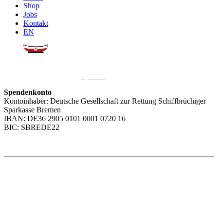
Shop
Jobs
Kontakt
EN
Sie möchten uns helfen?
Wir freuen uns über Ihre
Spende
.
Spendenkonto
Kontoinhaber: Deutsche Gesellschaft zur Rettung Schiffbrüchiger
Sparkasse Bremen
IBAN: DE36 2905 0101 0001 0720 16
BIC: SBREDE22
Weitere Themen
Social Media