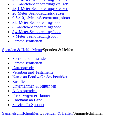
23,3-Meter-Seenotrettungskreuzer
23,1-Meter-Seenotrettungskreuzer
20-Meter-Seenotrettungskreuzer
9,5-/10,1-Meter-Seenotrettungsboot
8,9-Meter-Seenotrettungsboot
8,5-Meter-Seenotrettungsboot
8,4-Meter-Seenotrettungsboot
7-Meter-Seenotrettungsboot
Sammelschiffchen
Spenden & Helfen
Menu
/
Spenden & Helfen
Seenotretter ausrüsten
Sammelschiffchen
Dauerspende
Vererben und Testamente
Name an Bord – Großes bewirken
Zustiften
Unternehmen & Stiftungen
Anlassspenden
Freianzeigen & Banner
Ehrenamt an Land
Service für Spender
Sammelschiffchen
Menu
/
Spenden & Helfen
/
Sammelschiffchen