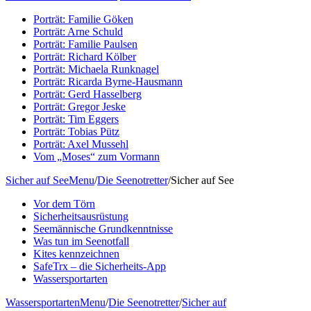
Porträt: Familie Göken
Porträt: Arne Schuld
Porträt: Familie Paulsen
Porträt: Richard Kölber
Porträt: Michaela Runknagel
Porträt: Ricarda Byrne-Hausmann
Porträt: Gerd Hasselberg
Porträt: Gregor Jeske
Porträt: Tim Eggers
Porträt: Tobias Pütz
Porträt: Axel Mussehl
Vom „Moses“ zum Vormann
Sicher auf See
Menu
/
Die Seenotretter
/
Sicher auf See
Vor dem Törn
Sicherheitsausrüstung
Seemännische Grundkenntnisse
Was tun im Seenotfall
Kites kennzeichnen
SafeTrx – die Sicherheits-App
Wassersportarten
Wassersportarten
Menu
/
Die Seenotretter
/
Sicher auf