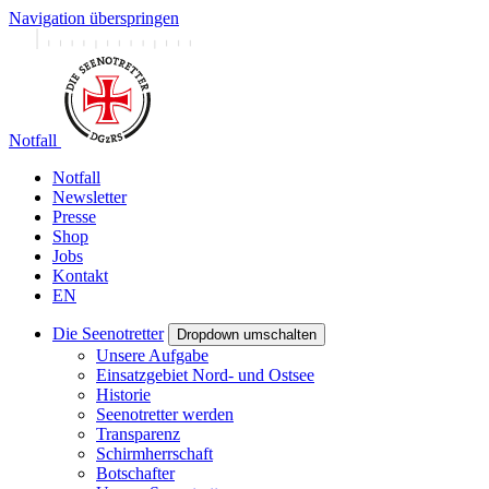
Navigation überspringen
Notfall
Notfall
Newsletter
Presse
Shop
Jobs
Kontakt
EN
Die Seenotretter
Dropdown umschalten
Unsere Aufgabe
Einsatzgebiet Nord- und Ostsee
Historie
Seenotretter werden
Transparenz
Schirmherrschaft
Botschafter