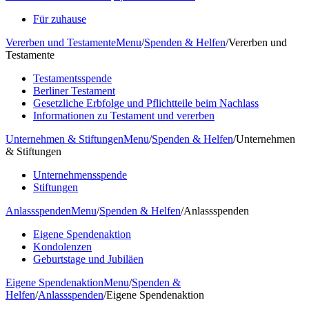
Für zuhause
Vererben und Testamente
Menu
/
Spenden & Helfen
/
Vererben und
Testamente
Testamentsspende
Berliner Testament
Gesetzliche Erbfolge und Pflichtteile beim Nachlass
Informationen zu Testament und vererben
Unternehmen & Stiftungen
Menu
/
Spenden & Helfen
/
Unternehmen
& Stiftungen
Unternehmensspende
Stiftungen
Anlassspenden
Menu
/
Spenden & Helfen
/
Anlassspenden
Eigene Spendenaktion
Kondolenzen
Geburtstage und Jubiläen
Eigene Spendenaktion
Menu
/
Spenden &
Helfen
/
Anlassspenden
/
Eigene Spendenaktion