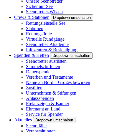
Unsere Seenotretter
Sicher auf See
Seenotretter-Wissen
Crews & Stationen
Dropdown umschalten
Rettungsleitstelle See
Stationen
Rettungsflotte
Virtuelle Rundgänge
Seenotretter-Akademie
Infozentren & Besichtigung
Spenden & Helfen
Dropdown umschalten
Seenotretter ausrüsten
Sammelschiffchen
Dauerspende
Vererben und Testamente
Name an Bord – Großes bewirken
Zustiften
Unternehmen & Stiftungen
Anlassspenden
Freianzeigen & Banner
Ehrenamt an Land
Service für Spender
Aktuelles
Dropdown umschalten
Seenotfälle
Veranstaltungen