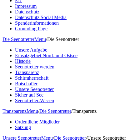
EN
Impressum
Datenschutz
Datenschutz Social Media
Spenderinformationen
Grounding Page
Die Seenotretter
Menu
/
Die Seenotretter
Unsere Aufgabe
Einsatzgebiet Nord- und Ostsee
Historie
Seenotretter werden
Transparenz
Schirmherrschaft
Botschafter
Unsere Seenotretter
Sicher auf See
Seenotretter-Wissen
Transparenz
Menu
/
Die Seenotretter
/
Transparenz
Ordentliche Mitglieder
Satzung
Unsere Seenotretter
Menu
/
Die Seenotretter
/
Unsere Seenotretter