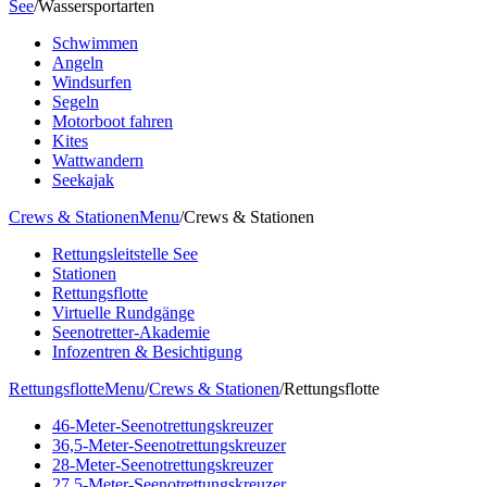
See
/
Wassersportarten
Schwimmen
Angeln
Windsurfen
Segeln
Motorboot fahren
Kites
Wattwandern
Seekajak
Crews & Stationen
Menu
/
Crews & Stationen
Rettungsleitstelle See
Stationen
Rettungsflotte
Virtuelle Rundgänge
Seenotretter-Akademie
Infozentren & Besichtigung
Rettungsflotte
Menu
/
Crews & Stationen
/
Rettungsflotte
46-Meter-Seenotrettungskreuzer
36,5-Meter-Seenotrettungskreuzer
28-Meter-Seenotrettungskreuzer
27,5-Meter-Seenotrettungskreuzer