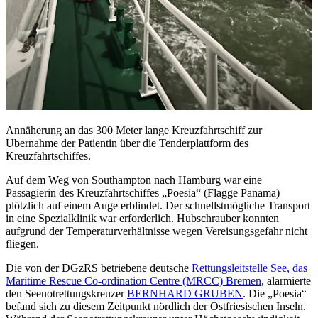
Annäherung an das 300 Meter lange Kreuzfahrtschiff zur
Übernahme der Patientin über die Tenderplattform des
Kreuzfahrtschiffes.
Auf dem Weg von Southampton nach Hamburg war eine
Passagierin des Kreuzfahrtschiffes „Poesia“ (Flagge Panama)
plötzlich auf einem Auge erblindet. Der schnellstmögliche Transport
in eine Spezialklinik war erforderlich. Hubschrauber konnten
aufgrund der Temperaturverhältnisse wegen Vereisungsgefahr nicht
fliegen.
Die von der DGzRS betriebene deutsche
Rettungsleitstelle See, das
Maritime Rescue Co-ordination Centre (MRCC) Bremen
, alarmierte
den Seenotrettungskreuzer
BERNHARD GRUBEN
. Die „Poesia“
befand sich zu diesem Zeitpunkt nördlich der Ostfriesischen Inseln.