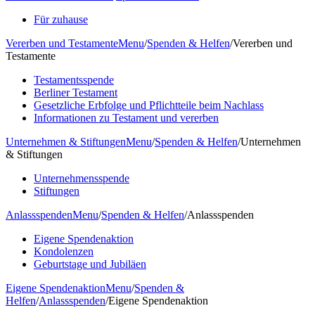
Für zuhause
Vererben und Testamente
Menu
/
Spenden & Helfen
/
Vererben und
Testamente
Testamentsspende
Berliner Testament
Gesetzliche Erbfolge und Pflichtteile beim Nachlass
Informationen zu Testament und vererben
Unternehmen & Stiftungen
Menu
/
Spenden & Helfen
/
Unternehmen
& Stiftungen
Unternehmensspende
Stiftungen
Anlassspenden
Menu
/
Spenden & Helfen
/
Anlassspenden
Eigene Spendenaktion
Kondolenzen
Geburtstage und Jubiläen
Eigene Spendenaktion
Menu
/
Spenden &
Helfen
/
Anlassspenden
/
Eigene Spendenaktion