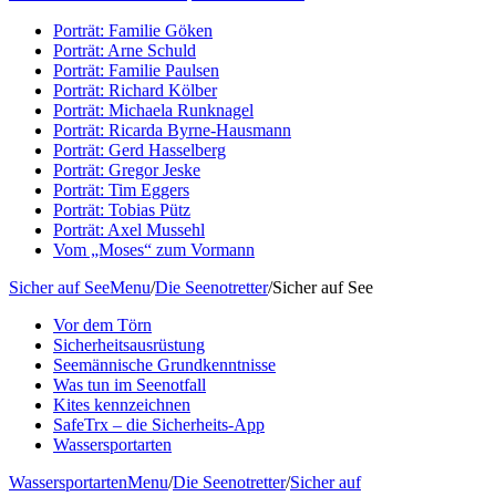
Porträt: Familie Göken
Porträt: Arne Schuld
Porträt: Familie Paulsen
Porträt: Richard Kölber
Porträt: Michaela Runknagel
Porträt: Ricarda Byrne-Hausmann
Porträt: Gerd Hasselberg
Porträt: Gregor Jeske
Porträt: Tim Eggers
Porträt: Tobias Pütz
Porträt: Axel Mussehl
Vom „Moses“ zum Vormann
Sicher auf See
Menu
/
Die Seenotretter
/
Sicher auf See
Vor dem Törn
Sicherheitsausrüstung
Seemännische Grundkenntnisse
Was tun im Seenotfall
Kites kennzeichnen
SafeTrx – die Sicherheits-App
Wassersportarten
Wassersportarten
Menu
/
Die Seenotretter
/
Sicher auf