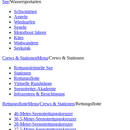
See
/
Wassersportarten
Schwimmen
Angeln
Windsurfen
Segeln
Motorboot fahren
Kites
Wattwandern
Seekajak
Crews & Stationen
Menu
/
Crews & Stationen
Rettungsleitstelle See
Stationen
Rettungsflotte
Virtuelle Rundgänge
Seenotretter-Akademie
Infozentren & Besichtigung
Rettungsflotte
Menu
/
Crews & Stationen
/
Rettungsflotte
46-Meter-Seenotrettungskreuzer
36,5-Meter-Seenotrettungskreuzer
28-Meter-Seenotrettungskreuzer
27,5-Meter-Seenotrettungskreuzer