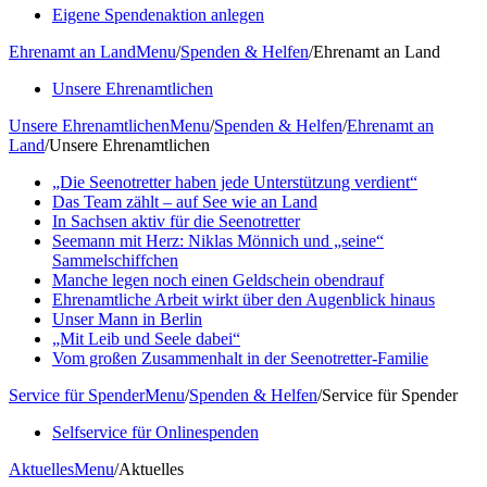
Eigene Spendenaktion anlegen
Ehrenamt an Land
Menu
/
Spenden & Helfen
/
Ehrenamt an Land
Unsere Ehrenamtlichen
Unsere Ehrenamtlichen
Menu
/
Spenden & Helfen
/
Ehrenamt an
Land
/
Unsere Ehrenamtlichen
„Die Seenotretter haben jede Unterstützung verdient“
Das Team zählt – auf See wie an Land
In Sachsen aktiv für die Seenotretter
Seemann mit Herz: Niklas Mönnich und „seine“
Sammelschiffchen
Manche legen noch einen Geldschein obendrauf
Ehrenamtliche Arbeit wirkt über den Augenblick hinaus
Unser Mann in Berlin
„Mit Leib und Seele dabei“
Vom großen Zusammenhalt in der Seenotretter-Familie
Service für Spender
Menu
/
Spenden & Helfen
/
Service für Spender
Selfservice für Onlinespenden
Aktuelles
Menu
/
Aktuelles