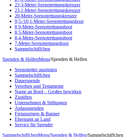
23,3-Meter-Seenotrettungskreuzer
23,1-Meter-Seenotrettungskreuzer
20-Meter-Seenotrettungskreuzer
9,5-/10,1-Meter-Seenotrettungsboot
8,9-Meter-Seenotrettungsboot
8,5-Meter-Seenotrettungsboot
8,4-Meter-Seenotrettungsboot
7-Meter-Seenotrettungsboot
Sammelschiffchen
Spenden & Helfen
Menu
/
Spenden & Helfen
Seenotretter ausrüsten
Sammelschiffchen
Dauerspende
Vererben und Testamente
Name an Bord – Großes bewirken
Zustiften
Unternehmen & Stiftungen
Anlassspenden
Freianzeigen & Banner
Ehrenamt an Land
Service für Spender
Sammelschiffchen
Menu
/
Spenden & Helfen
/
Sammelschiffchen