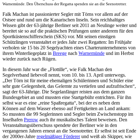
Warnemünde. Den Überschuss der Regatta spenden sie an die Seenotretter.
Falk Machan ist passionierter Segler mit Törns vor allem auf der
Ostsee und rund um die Kanarischen Inseln. Sein reichhaltiges
Wissen gibt der 63-jährige Berliner seit 2011 an Neulinge weiter und
bereitet sie so auf die praktischen Prüfungen unter anderem für den
Sportküstenschifferschein (SKS) vor. Mit seinen einstigen
Schützlingen veranstaltet er jedes Jahr zwei Regatten: Im Frühjahr
verholen sie 15 bis 20 Segelyachten eines Charterunternehmens von
ihrem Winterliegeplatz in
Breege
nach
Warnemünde
und im Herbst
wieder zurück nach Rügen.
In diesem Jahr war die „Flottille“, wie Falk Machan den
Segelverband liebevoll nennt, vom 10. bis 13. April unterwegs.
„Der Törn ist für meine ehemaligen Schülerinnen und Schüler eine
sehr gute Gelegenheit, das Gelernte zu vertiefen und aufzufrischen“,
sagt der 63-Jährige. Die Segelanfänger reisten aus dem ganzen
Bundesgebiet an und mussten eine Startgebühr entrichten. Für ihn
selbst war es eine „reine Spaßregatta“, bei der es neben dem
Können auf dem Wasser ebenso auf Fertigkeiten an Land ankam:
So mussten die 99 Seglerinnen und Segler beim Zwischenstopp im
Inselhafen
Prerow
auch ihr musikalisches Talent beweisen. Den
Veranstaltungsüberschuss spendete der Berliner wie in den
vergangenen Jahren erneut an die Seenotretter. Er selbst ist seit Ende
der 2000er-Jahre
regelmäßiger Förderer
und weiß als Skipper, wie