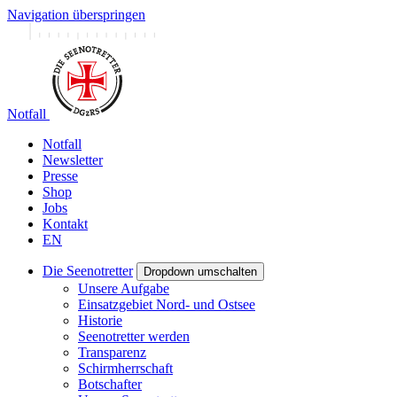
Navigation überspringen
Notfall
Notfall
Newsletter
Presse
Shop
Jobs
Kontakt
EN
Die Seenotretter
Dropdown umschalten
Unsere Aufgabe
Einsatzgebiet Nord- und Ostsee
Historie
Seenotretter werden
Transparenz
Schirmherrschaft
Botschafter