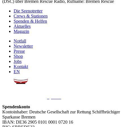
(DSC) über Bremen Rescue Radio, Rufname: Bremen Rescue
Die Seenotretter
Crews & Stationen
Spenden & Helfen
Aktuelles
Magazin
Notfall
Newsletter
Presse
Shop
Jobs
Kontakt
EN
Sie möchten uns helfen?
Wir freuen uns über Ihre
Spende
.
Spendenkonto
Kontoinhaber: Deutsche Gesellschaft zur Rettung Schiffbrüchiger
Sparkasse Bremen
IBAN: DE36 2905 0101 0001 0720 16