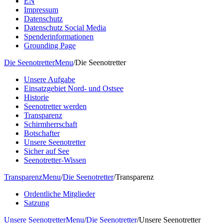
EN
Impressum
Datenschutz
Datenschutz Social Media
Spenderinformationen
Grounding Page
Die Seenotretter
Menu
/
Die Seenotretter
Unsere Aufgabe
Einsatzgebiet Nord- und Ostsee
Historie
Seenotretter werden
Transparenz
Schirmherrschaft
Botschafter
Unsere Seenotretter
Sicher auf See
Seenotretter-Wissen
Transparenz
Menu
/
Die Seenotretter
/
Transparenz
Ordentliche Mitglieder
Satzung
Unsere Seenotretter
Menu
/
Die Seenotretter
/
Unsere Seenotretter