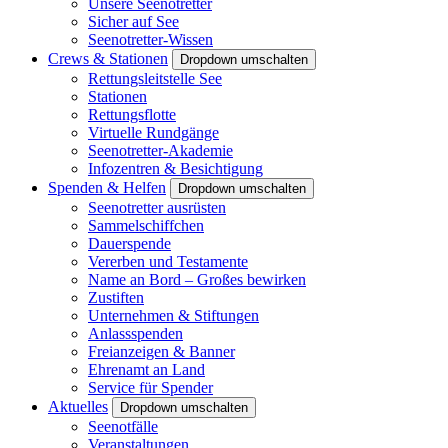
Unsere Seenotretter
Sicher auf See
Seenotretter-Wissen
Crews & Stationen
Dropdown umschalten
Rettungsleitstelle See
Stationen
Rettungsflotte
Virtuelle Rundgänge
Seenotretter-Akademie
Infozentren & Besichtigung
Spenden & Helfen
Dropdown umschalten
Seenotretter ausrüsten
Sammelschiffchen
Dauerspende
Vererben und Testamente
Name an Bord – Großes bewirken
Zustiften
Unternehmen & Stiftungen
Anlassspenden
Freianzeigen & Banner
Ehrenamt an Land
Service für Spender
Aktuelles
Dropdown umschalten
Seenotfälle
Veranstaltungen