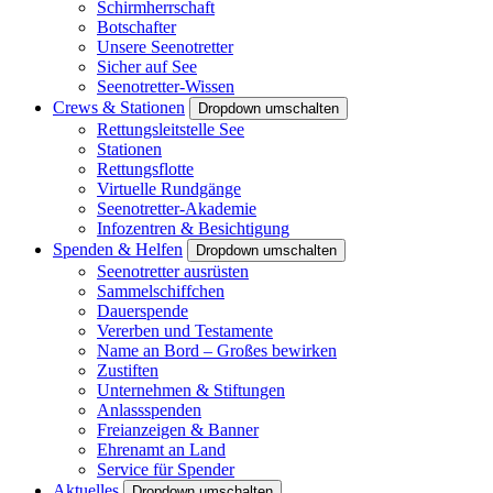
Schirmherrschaft
Botschafter
Unsere Seenotretter
Sicher auf See
Seenotretter-Wissen
Crews & Stationen
Dropdown umschalten
Rettungsleitstelle See
Stationen
Rettungsflotte
Virtuelle Rundgänge
Seenotretter-Akademie
Infozentren & Besichtigung
Spenden & Helfen
Dropdown umschalten
Seenotretter ausrüsten
Sammelschiffchen
Dauerspende
Vererben und Testamente
Name an Bord – Großes bewirken
Zustiften
Unternehmen & Stiftungen
Anlassspenden
Freianzeigen & Banner
Ehrenamt an Land
Service für Spender
Aktuelles
Dropdown umschalten