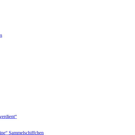
ss
verdient“
ine“ Sammelschiffchen