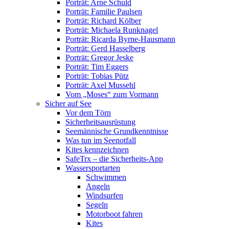
Porträt: Arne Schuld
Porträt: Familie Paulsen
Porträt: Richard Kölber
Porträt: Michaela Runknagel
Porträt: Ricarda Byrne-Hausmann
Porträt: Gerd Hasselberg
Porträt: Gregor Jeske
Porträt: Tim Eggers
Porträt: Tobias Pütz
Porträt: Axel Mussehl
Vom „Moses“ zum Vormann
Sicher auf See
Vor dem Törn
Sicherheitsausrüstung
Seemännische Grundkenntnisse
Was tun im Seenotfall
Kites kennzeichnen
SafeTrx – die Sicherheits-App
Wassersportarten
Schwimmen
Angeln
Windsurfen
Segeln
Motorboot fahren
Kites