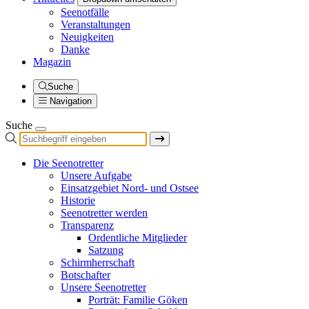
Seenotfälle
Veranstaltungen
Neuigkeiten
Danke
Magazin
Suche
Navigation
Suche
Die Seenotretter
Unsere Aufgabe
Einsatzgebiet Nord- und Ostsee
Historie
Seenotretter werden
Transparenz
Ordentliche Mitglieder
Satzung
Schirmherrschaft
Botschafter
Unsere Seenotretter
Porträt: Familie Göken