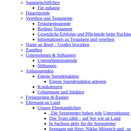
Sammelschiffchen
Für zuhause
Dauerspende
Vererben und Testamente
Testamentsspende
Berliner Testament
Gesetzliche Erbfolge und Pflichtteile beim Nachla
Informationen zu Testament und vererben
Name an Bord – Großes bewirken
Zustiften
Unternehmen & Stiftungen
Unternehmensspende
Stiftungen
Anlassspenden
Eigene Spendenaktion
Eigene Spendenaktion anlegen
Kondolenzen
Geburtstage und Jubiläen
Freianzeigen & Banner
Ehrenamt an Land
Unsere Ehrenamtlichen
„Die Seenotretter haben jede Unterstützung 
Das Team zählt – auf See wie an Land
In Sachsen aktiv für die Seenotretter
Seemann mit Herz: Niklas Mönnich und „se