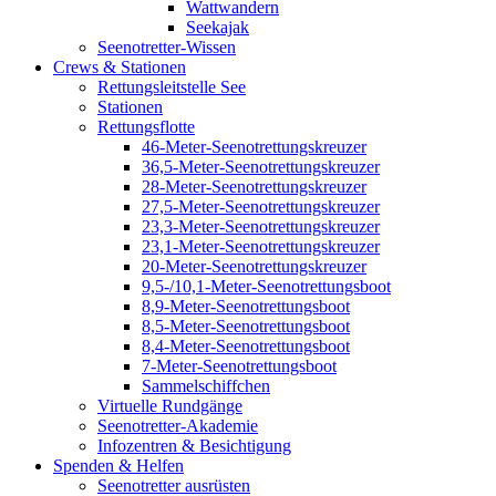
Wattwandern
Seekajak
Seenotretter-Wissen
Crews & Stationen
Rettungsleitstelle See
Stationen
Rettungsflotte
46-Meter-Seenotrettungskreuzer
36,5-Meter-Seenotrettungskreuzer
28-Meter-Seenotrettungskreuzer
27,5-Meter-Seenotrettungskreuzer
23,3-Meter-Seenotrettungskreuzer
23,1-Meter-Seenotrettungskreuzer
20-Meter-Seenotrettungskreuzer
9,5-/10,1-Meter-Seenotrettungsboot
8,9-Meter-Seenotrettungsboot
8,5-Meter-Seenotrettungsboot
8,4-Meter-Seenotrettungsboot
7-Meter-Seenotrettungsboot
Sammelschiffchen
Virtuelle Rundgänge
Seenotretter-Akademie
Infozentren & Besichtigung
Spenden & Helfen
Seenotretter ausrüsten