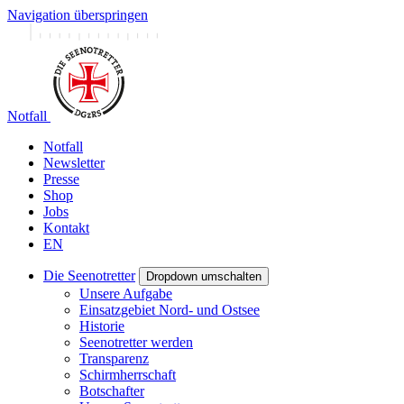
Navigation überspringen
Notfall
Notfall
Newsletter
Presse
Shop
Jobs
Kontakt
EN
Die Seenotretter
Dropdown umschalten
Unsere Aufgabe
Einsatzgebiet Nord- und Ostsee
Historie
Seenotretter werden
Transparenz
Schirmherrschaft
Botschafter