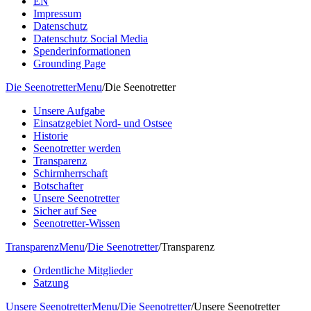
EN
Impressum
Datenschutz
Datenschutz Social Media
Spenderinformationen
Grounding Page
Die Seenotretter
Menu
/
Die Seenotretter
Unsere Aufgabe
Einsatzgebiet Nord- und Ostsee
Historie
Seenotretter werden
Transparenz
Schirmherrschaft
Botschafter
Unsere Seenotretter
Sicher auf See
Seenotretter-Wissen
Transparenz
Menu
/
Die Seenotretter
/
Transparenz
Ordentliche Mitglieder
Satzung
Unsere Seenotretter
Menu
/
Die Seenotretter
/
Unsere Seenotretter