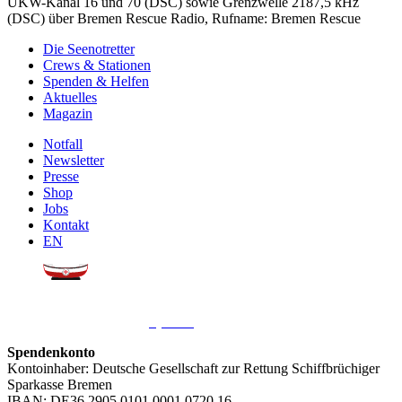
UKW-Kanal 16 und 70 (DSC) sowie Grenzwelle 2187,5 kHz
(DSC) über Bremen Rescue Radio, Rufname: Bremen Rescue
Die Seenotretter
Crews & Stationen
Spenden & Helfen
Aktuelles
Magazin
Notfall
Newsletter
Presse
Shop
Jobs
Kontakt
EN
Sie möchten uns helfen?
Wir freuen uns über Ihre
Spende
.
Spendenkonto
Kontoinhaber: Deutsche Gesellschaft zur Rettung Schiffbrüchiger
Sparkasse Bremen
IBAN: DE36 2905 0101 0001 0720 16