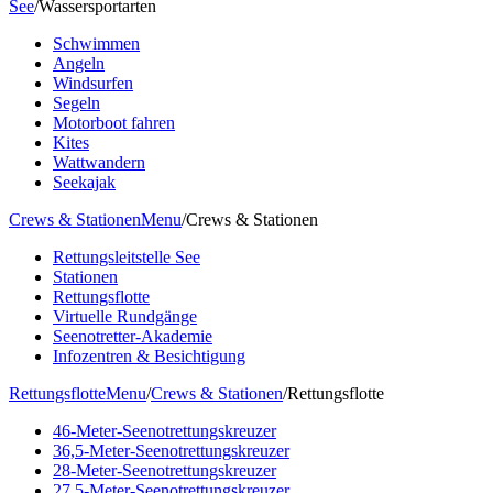
See
/
Wassersportarten
Schwimmen
Angeln
Windsurfen
Segeln
Motorboot fahren
Kites
Wattwandern
Seekajak
Crews & Stationen
Menu
/
Crews & Stationen
Rettungsleitstelle See
Stationen
Rettungsflotte
Virtuelle Rundgänge
Seenotretter-Akademie
Infozentren & Besichtigung
Rettungsflotte
Menu
/
Crews & Stationen
/
Rettungsflotte
46-Meter-Seenotrettungskreuzer
36,5-Meter-Seenotrettungskreuzer
28-Meter-Seenotrettungskreuzer
27,5-Meter-Seenotrettungskreuzer