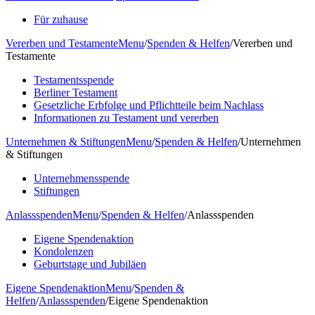
Für zuhause
Vererben und Testamente
Menu
/
Spenden & Helfen
/
Vererben und
Testamente
Testamentsspende
Berliner Testament
Gesetzliche Erbfolge und Pflichtteile beim Nachlass
Informationen zu Testament und vererben
Unternehmen & Stiftungen
Menu
/
Spenden & Helfen
/
Unternehmen
& Stiftungen
Unternehmensspende
Stiftungen
Anlassspenden
Menu
/
Spenden & Helfen
/
Anlassspenden
Eigene Spendenaktion
Kondolenzen
Geburtstage und Jubiläen
Eigene Spendenaktion
Menu
/
Spenden &
Helfen
/
Anlassspenden
/
Eigene Spendenaktion