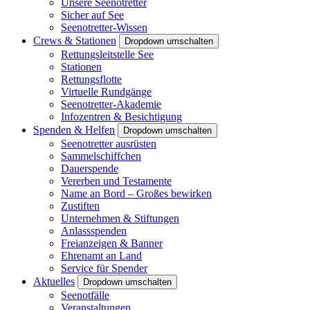
Unsere Seenotretter
Sicher auf See
Seenotretter-Wissen
Crews & Stationen
Dropdown umschalten
Rettungsleitstelle See
Stationen
Rettungsflotte
Virtuelle Rundgänge
Seenotretter-Akademie
Infozentren & Besichtigung
Spenden & Helfen
Dropdown umschalten
Seenotretter ausrüsten
Sammelschiffchen
Dauerspende
Vererben und Testamente
Name an Bord – Großes bewirken
Zustiften
Unternehmen & Stiftungen
Anlassspenden
Freianzeigen & Banner
Ehrenamt an Land
Service für Spender
Aktuelles
Dropdown umschalten
Seenotfälle
Veranstaltungen