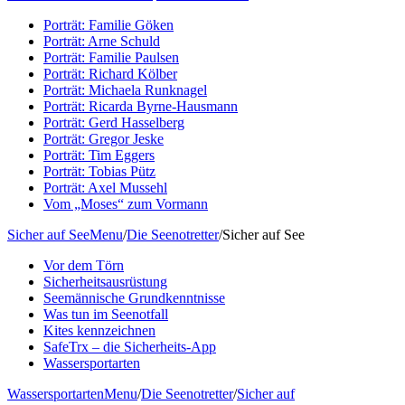
Porträt: Familie Göken
Porträt: Arne Schuld
Porträt: Familie Paulsen
Porträt: Richard Kölber
Porträt: Michaela Runknagel
Porträt: Ricarda Byrne-Hausmann
Porträt: Gerd Hasselberg
Porträt: Gregor Jeske
Porträt: Tim Eggers
Porträt: Tobias Pütz
Porträt: Axel Mussehl
Vom „Moses“ zum Vormann
Sicher auf See
Menu
/
Die Seenotretter
/
Sicher auf See
Vor dem Törn
Sicherheitsausrüstung
Seemännische Grundkenntnisse
Was tun im Seenotfall
Kites kennzeichnen
SafeTrx – die Sicherheits-App
Wassersportarten
Wassersportarten
Menu
/
Die Seenotretter
/
Sicher auf