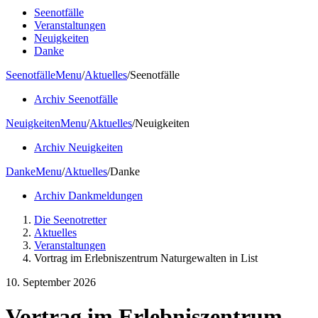
Seenotfälle
Veranstaltungen
Neuigkeiten
Danke
Seenotfälle
Menu
/
Aktuelles
/
Seenotfälle
Archiv Seenotfälle
Neuigkeiten
Menu
/
Aktuelles
/
Neuigkeiten
Archiv Neuigkeiten
Danke
Menu
/
Aktuelles
/
Danke
Archiv Dankmeldungen
Die Seenotretter
Aktuelles
Veranstaltungen
Vortrag im Erlebniszentrum Naturgewalten in List
10. September 2026
Vortrag im Erlebniszentrum