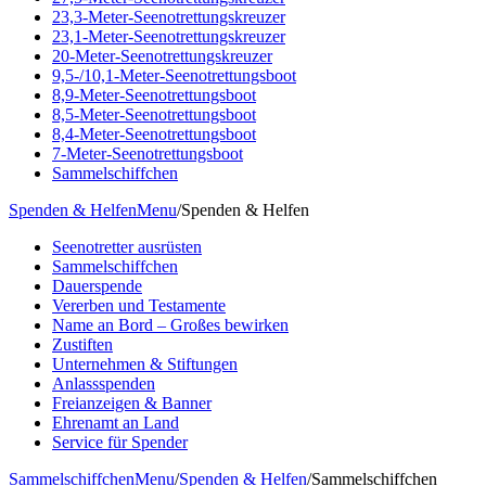
23,3-Meter-Seenotrettungskreuzer
23,1-Meter-Seenotrettungskreuzer
20-Meter-Seenotrettungskreuzer
9,5-/10,1-Meter-Seenotrettungsboot
8,9-Meter-Seenotrettungsboot
8,5-Meter-Seenotrettungsboot
8,4-Meter-Seenotrettungsboot
7-Meter-Seenotrettungsboot
Sammelschiffchen
Spenden & Helfen
Menu
/
Spenden & Helfen
Seenotretter ausrüsten
Sammelschiffchen
Dauerspende
Vererben und Testamente
Name an Bord – Großes bewirken
Zustiften
Unternehmen & Stiftungen
Anlassspenden
Freianzeigen & Banner
Ehrenamt an Land
Service für Spender
Sammelschiffchen
Menu
/
Spenden & Helfen
/
Sammelschiffchen