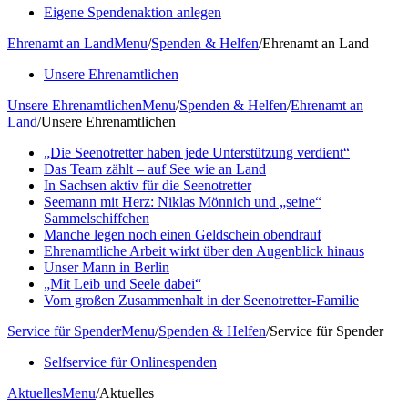
Eigene Spendenaktion anlegen
Ehrenamt an Land
Menu
/
Spenden & Helfen
/
Ehrenamt an Land
Unsere Ehrenamtlichen
Unsere Ehrenamtlichen
Menu
/
Spenden & Helfen
/
Ehrenamt an
Land
/
Unsere Ehrenamtlichen
„Die Seenotretter haben jede Unterstützung verdient“
Das Team zählt – auf See wie an Land
In Sachsen aktiv für die Seenotretter
Seemann mit Herz: Niklas Mönnich und „seine“
Sammelschiffchen
Manche legen noch einen Geldschein obendrauf
Ehrenamtliche Arbeit wirkt über den Augenblick hinaus
Unser Mann in Berlin
„Mit Leib und Seele dabei“
Vom großen Zusammenhalt in der Seenotretter-Familie
Service für Spender
Menu
/
Spenden & Helfen
/
Service für Spender
Selfservice für Onlinespenden
Aktuelles
Menu
/
Aktuelles