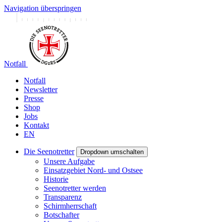
Navigation überspringen
Notfall
Notfall
Newsletter
Presse
Shop
Jobs
Kontakt
EN
Die Seenotretter
Dropdown umschalten
Unsere Aufgabe
Einsatzgebiet Nord- und Ostsee
Historie
Seenotretter werden
Transparenz
Schirmherrschaft
Botschafter