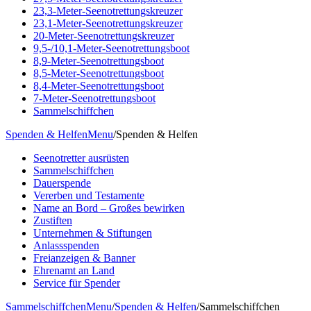
23,3-Meter-Seenotrettungskreuzer
23,1-Meter-Seenotrettungskreuzer
20-Meter-Seenotrettungskreuzer
9,5-/10,1-Meter-Seenotrettungsboot
8,9-Meter-Seenotrettungsboot
8,5-Meter-Seenotrettungsboot
8,4-Meter-Seenotrettungsboot
7-Meter-Seenotrettungsboot
Sammelschiffchen
Spenden & Helfen
Menu
/
Spenden & Helfen
Seenotretter ausrüsten
Sammelschiffchen
Dauerspende
Vererben und Testamente
Name an Bord – Großes bewirken
Zustiften
Unternehmen & Stiftungen
Anlassspenden
Freianzeigen & Banner
Ehrenamt an Land
Service für Spender
Sammelschiffchen
Menu
/
Spenden & Helfen
/
Sammelschiffchen