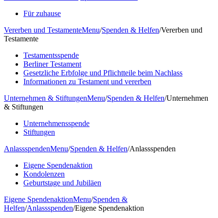
Für zuhause
Vererben und Testamente
Menu
/
Spenden & Helfen
/
Vererben und
Testamente
Testamentsspende
Berliner Testament
Gesetzliche Erbfolge und Pflichtteile beim Nachlass
Informationen zu Testament und vererben
Unternehmen & Stiftungen
Menu
/
Spenden & Helfen
/
Unternehmen
& Stiftungen
Unternehmensspende
Stiftungen
Anlassspenden
Menu
/
Spenden & Helfen
/
Anlassspenden
Eigene Spendenaktion
Kondolenzen
Geburtstage und Jubiläen
Eigene Spendenaktion
Menu
/
Spenden &
Helfen
/
Anlassspenden
/
Eigene Spendenaktion