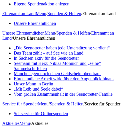
Eigene Spendenaktion anlegen
Ehrenamt an Land
Menu
/
Spenden & Helfen
/
Ehrenamt an Land
Unsere Ehrenamtlichen
Unsere Ehrenamtlichen
Menu
/
Spenden & Helfen
/
Ehrenamt an
Land
/
Unsere Ehrenamtlichen
„Die Seenotretter haben jede Unterstützung verdient“
Das Team zählt – auf See wie an Land
In Sachsen aktiv für die Seenotretter
Seemann mit Herz: Niklas Mönnich und „seine“
Sammelschiffchen
Manche legen noch einen Geldschein obendrauf
Ehrenamtliche Arbeit wirkt über den Augenblick hinaus
Unser Mann in Berlin
„Mit Leib und Seele dabei“
Vom großen Zusammenhalt in der Seenotretter-Familie
Service für Spender
Menu
/
Spenden & Helfen
/
Service für Spender
Selfservice für Onlinespenden
Aktuelles
Menu
/
Aktuelles