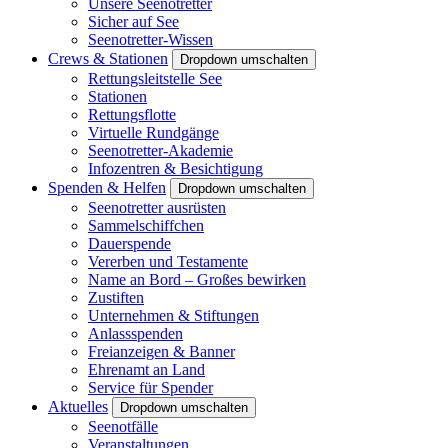
Unsere Seenotretter
Sicher auf See
Seenotretter-Wissen
Crews & Stationen
Dropdown umschalten
Rettungsleitstelle See
Stationen
Rettungsflotte
Virtuelle Rundgänge
Seenotretter-Akademie
Infozentren & Besichtigung
Spenden & Helfen
Dropdown umschalten
Seenotretter ausrüsten
Sammelschiffchen
Dauerspende
Vererben und Testamente
Name an Bord – Großes bewirken
Zustiften
Unternehmen & Stiftungen
Anlassspenden
Freianzeigen & Banner
Ehrenamt an Land
Service für Spender
Aktuelles
Dropdown umschalten
Seenotfälle
Veranstaltungen