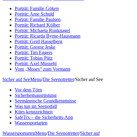
Porträt: Familie Göken
Porträt: Arne Schuld
Porträt: Familie Paulsen
Porträt: Richard Kölber
Porträt: Michaela Runknagel
Porträt: Ricarda Byrne-Hausmann
Porträt: Gerd Hasselberg
Porträt: Gregor Jeske
Porträt: Tim Eggers
Porträt: Tobias Pütz
Porträt: Axel Mussehl
Vom „Moses“ zum Vormann
Sicher auf See
Menu
/
Die Seenotretter
/
Sicher auf See
Vor dem Törn
Sicherheitsausrüstung
Seemännische Grundkenntnisse
Was tun im Seenotfall
Kites kennzeichnen
SafeTrx – die Sicherheits-App
Wassersportarten
Wassersportarten
Menu
/
Die Seenotretter
/
Sicher auf