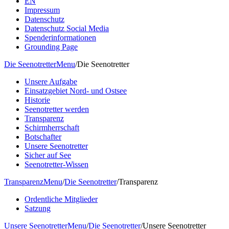
EN
Impressum
Datenschutz
Datenschutz Social Media
Spenderinformationen
Grounding Page
Die Seenotretter
Menu
/
Die Seenotretter
Unsere Aufgabe
Einsatzgebiet Nord- und Ostsee
Historie
Seenotretter werden
Transparenz
Schirmherrschaft
Botschafter
Unsere Seenotretter
Sicher auf See
Seenotretter-Wissen
Transparenz
Menu
/
Die Seenotretter
/
Transparenz
Ordentliche Mitglieder
Satzung
Unsere Seenotretter
Menu
/
Die Seenotretter
/
Unsere Seenotretter