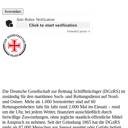
Anmelden
Anti-Robot Verification
Click to start verification
Friendly
Captcha ⇗
Über die Seenotretter
Die Deutsche Gesellschaft zur Rettung Schiffbrüchiger (DGzRS) ist
zuständig für den maritimen Such- und Rettungsdienst auf Nord-
und Ostsee. Mehr als 1.000 Seenotretter sind auf 60
Rettungseinheiten Jahr für Jahr rund 2.000 Mal im Einsatz – rund
um die Uhr, bei jedem Wetter, finanziert ausschließlich durch
freiwillige Zuwendungen, ohne jegliche staatlich-öffentliche Mittel
in Anspruch zu nehmen. Seit der Gründung 1865 hat die DGzRS
mehr als 87.000 Menschen aus Seenot gerettet oder Gefahr befreit.