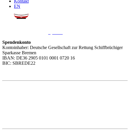
Kontakt
EN
Sie möchten uns helfen?
Wir freuen uns über Ihre
Spende
.
Spendenkonto
Kontoinhaber: Deutsche Gesellschaft zur Rettung Schiffbrüchiger
Sparkasse Bremen
IBAN: DE36 2905 0101 0001 0720 16
BIC: SBREDE22
Weitere Themen
Social Media