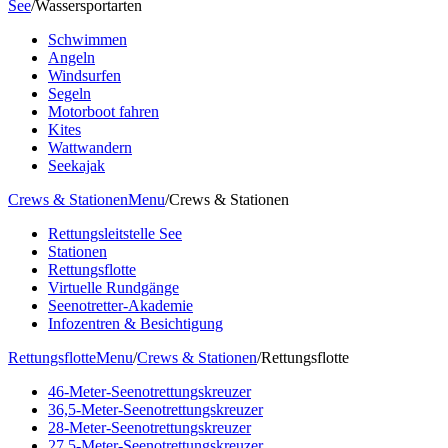
See
/
Wassersportarten
Schwimmen
Angeln
Windsurfen
Segeln
Motorboot fahren
Kites
Wattwandern
Seekajak
Crews & Stationen
Menu
/
Crews & Stationen
Rettungsleitstelle See
Stationen
Rettungsflotte
Virtuelle Rundgänge
Seenotretter-Akademie
Infozentren & Besichtigung
Rettungsflotte
Menu
/
Crews & Stationen
/
Rettungsflotte
46-Meter-Seenotrettungskreuzer
36,5-Meter-Seenotrettungskreuzer
28-Meter-Seenotrettungskreuzer
27,5-Meter-Seenotrettungskreuzer