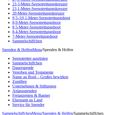
23,3-Meter-Seenotrettungskreuzer
23,1-Meter-Seenotrettungskreuzer
20-Meter-Seenotrettungskreuzer
9,5-/10,1-Meter-Seenotrettungsboot
8,9-Meter-Seenotrettungsboot
8,5-Meter-Seenotrettungsboot
8,4-Meter-Seenotrettungsboot
7-Meter-Seenotrettungsboot
Sammelschiffchen
Spenden & Helfen
Menu
/
Spenden & Helfen
Seenotretter ausrüsten
Sammelschiffchen
Dauerspende
Vererben und Testamente
Name an Bord – Großes bewirken
Zustiften
Unternehmen & Stiftungen
Anlassspenden
Freianzeigen & Banner
Ehrenamt an Land
Service für Spender
Sammelschiffchen
Menu
/
Spenden & Helfen
/
Sammelschiffchen