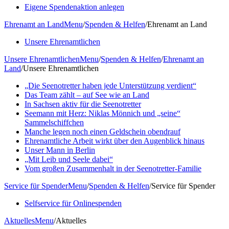
Eigene Spendenaktion anlegen
Ehrenamt an Land
Menu
/
Spenden & Helfen
/
Ehrenamt an Land
Unsere Ehrenamtlichen
Unsere Ehrenamtlichen
Menu
/
Spenden & Helfen
/
Ehrenamt an
Land
/
Unsere Ehrenamtlichen
„Die Seenotretter haben jede Unterstützung verdient“
Das Team zählt – auf See wie an Land
In Sachsen aktiv für die Seenotretter
Seemann mit Herz: Niklas Mönnich und „seine“
Sammelschiffchen
Manche legen noch einen Geldschein obendrauf
Ehrenamtliche Arbeit wirkt über den Augenblick hinaus
Unser Mann in Berlin
„Mit Leib und Seele dabei“
Vom großen Zusammenhalt in der Seenotretter-Familie
Service für Spender
Menu
/
Spenden & Helfen
/
Service für Spender
Selfservice für Onlinespenden
Aktuelles
Menu
/
Aktuelles