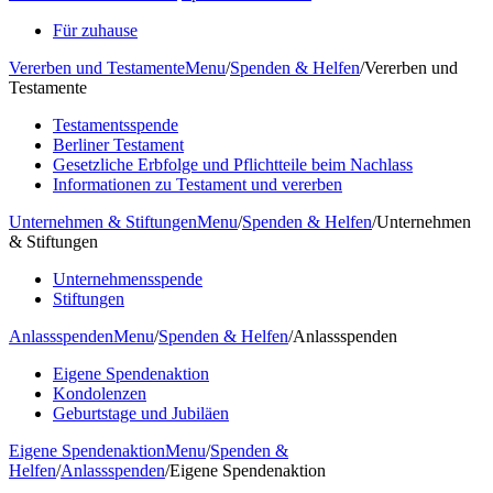
Für zuhause
Vererben und Testamente
Menu
/
Spenden & Helfen
/
Vererben und
Testamente
Testamentsspende
Berliner Testament
Gesetzliche Erbfolge und Pflichtteile beim Nachlass
Informationen zu Testament und vererben
Unternehmen & Stiftungen
Menu
/
Spenden & Helfen
/
Unternehmen
& Stiftungen
Unternehmensspende
Stiftungen
Anlassspenden
Menu
/
Spenden & Helfen
/
Anlassspenden
Eigene Spendenaktion
Kondolenzen
Geburtstage und Jubiläen
Eigene Spendenaktion
Menu
/
Spenden &
Helfen
/
Anlassspenden
/
Eigene Spendenaktion