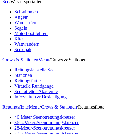
See
/
Wassersportarten
Schwimmen
Angeln
Windsurfen
Segeln
Motorboot fahren
Kites
Wattwandern
Seekajak
Crews & Stationen
Menu
/
Crews & Stationen
Rettungsleitstelle See
Stationen
Rettungsflotte
Virtuelle Rundgänge
Seenotretter-Akademie
Infozentren & Besichtigung
Rettungsflotte
Menu
/
Crews & Stationen
/
Rettungsflotte
46-Meter-Seenotrettungskreuzer
36,5-Meter-Seenotrettungskreuzer
28-Meter-Seenotrettungskreuzer
27,5-Meter-Seenotrettungskreuzer