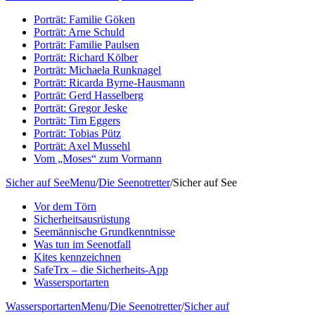
Porträt: Familie Göken
Porträt: Arne Schuld
Porträt: Familie Paulsen
Porträt: Richard Kölber
Porträt: Michaela Runknagel
Porträt: Ricarda Byrne-Hausmann
Porträt: Gerd Hasselberg
Porträt: Gregor Jeske
Porträt: Tim Eggers
Porträt: Tobias Pütz
Porträt: Axel Mussehl
Vom „Moses“ zum Vormann
Sicher auf See
Menu
/
Die Seenotretter
/
Sicher auf See
Vor dem Törn
Sicherheitsausrüstung
Seemännische Grundkenntnisse
Was tun im Seenotfall
Kites kennzeichnen
SafeTrx – die Sicherheits-App
Wassersportarten
Wassersportarten
Menu
/
Die Seenotretter
/
Sicher auf