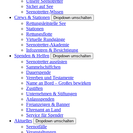
Unsere Seenotretter
Sicher auf See
Seenotretter-Wissen
Crews & Stationen
Dropdown umschalten
Rettungsleitstelle See
Stationen
Rettungsflotte
Virtuelle Rundgänge
Seenotretter-Akademie
Infozentren & Besichtigung
Spenden & Helfen
Dropdown umschalten
Seenotretter ausrüsten
Sammelschiffchen
Dauerspende
Vererben und Testamente
Name an Bord – Großes bewirken
Zustiften
Unternehmen & Stiftungen
Anlassspenden
Freianzeigen & Banner
Ehrenamt an Land
Service für Spender
Aktuelles
Dropdown umschalten
Seenotfälle
Veranstaltungen