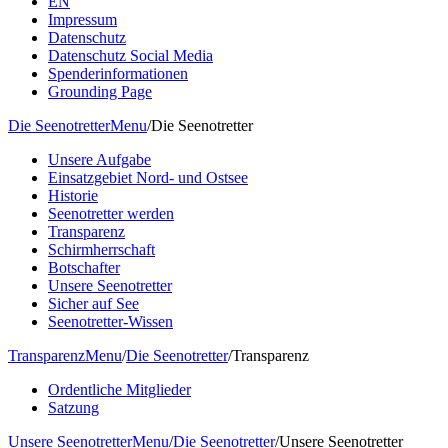
EN
Impressum
Datenschutz
Datenschutz Social Media
Spenderinformationen
Grounding Page
Die Seenotretter
Menu
/
Die Seenotretter
Unsere Aufgabe
Einsatzgebiet Nord- und Ostsee
Historie
Seenotretter werden
Transparenz
Schirmherrschaft
Botschafter
Unsere Seenotretter
Sicher auf See
Seenotretter-Wissen
Transparenz
Menu
/
Die Seenotretter
/
Transparenz
Ordentliche Mitglieder
Satzung
Unsere Seenotretter
Menu
/
Die Seenotretter
/
Unsere Seenotretter