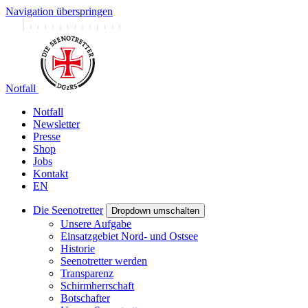
Navigation überspringen
Notfall
Notfall
Newsletter
Presse
Shop
Jobs
Kontakt
EN
Die Seenotretter
Dropdown umschalten
Unsere Aufgabe
Einsatzgebiet Nord- und Ostsee
Historie
Seenotretter werden
Transparenz
Schirmherrschaft
Botschafter