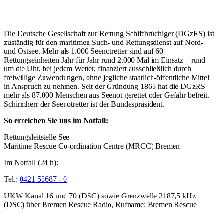
Über die Seenotretter
Die Deutsche Gesellschaft zur Rettung Schiffbrüchiger (DGzRS) ist
zuständig für den maritimen Such- und Rettungsdienst auf Nord-
und Ostsee. Mehr als 1.000 Seenotretter sind auf 60
Rettungseinheiten Jahr für Jahr rund 2.000 Mal im Einsatz – rund
um die Uhr, bei jedem Wetter, finanziert ausschließlich durch
freiwillige Zuwendungen, ohne jegliche staatlich-öffentliche Mittel
in Anspruch zu nehmen. Seit der Gründung 1865 hat die DGzRS
mehr als 87.000 Menschen aus Seenot gerettet oder Gefahr befreit.
Schirmherr der Seenotretter ist der Bundespräsident.
So erreichen Sie uns im Notfall:
Rettungsleitstelle See
Maritime Rescue Co-ordination Centre (MRCC) Bremen
Im Notfall (24 h):
Tel.:
0421 53687 - 0
UKW-Kanal 16 und 70 (DSC) sowie Grenzwelle 2187,5 kHz
(DSC) über Bremen Rescue Radio, Rufname: Bremen Rescue