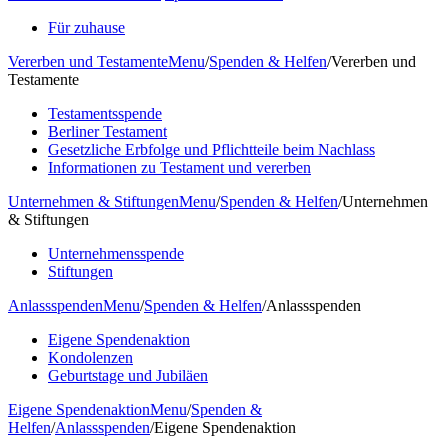
Für zuhause
Vererben und Testamente
Menu
/
Spenden & Helfen
/
Vererben und
Testamente
Testamentsspende
Berliner Testament
Gesetzliche Erbfolge und Pflichtteile beim Nachlass
Informationen zu Testament und vererben
Unternehmen & Stiftungen
Menu
/
Spenden & Helfen
/
Unternehmen
& Stiftungen
Unternehmensspende
Stiftungen
Anlassspenden
Menu
/
Spenden & Helfen
/
Anlassspenden
Eigene Spendenaktion
Kondolenzen
Geburtstage und Jubiläen
Eigene Spendenaktion
Menu
/
Spenden &
Helfen
/
Anlassspenden
/
Eigene Spendenaktion