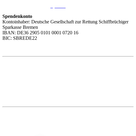
Sie möchten uns helfen?
Wir freuen uns über Ihre
Spende
.
Spendenkonto
Kontoinhaber: Deutsche Gesellschaft zur Rettung Schiffbrüchiger
Sparkasse Bremen
IBAN: DE36 2905 0101 0001 0720 16
BIC: SBREDE22
Weitere Themen
Social Media