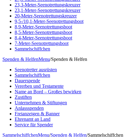
23,3-Meter-Seenotrettungskreuzer
23,1-Meter-Seenotrettungskreuzer
20-Meter-Seenotrettungskreuzer
9,5-/10,1-Meter-Seenotrettungsboot
8,9-Meter-Seenotrettungsboot
8,5-Meter-Seenotrettungsboot
8,4-Meter-Seenotrettungsboot
7-Meter-Seenotrettungsboot
Sammelschiffchen
Spenden & Helfen
Menu
/
Spenden & Helfen
Seenotretter ausrüsten
Sammelschiffchen
Dauerspende
Vererben und Testamente
Name an Bord – Großes bewirken
Zustiften
Unternehmen & Stiftungen
Anlassspenden
Freianzeigen & Banner
Ehrenamt an Land
Service für Spender
Sammelschiffchen
Menu
/
Spenden & Helfen
/
Sammelschiffchen