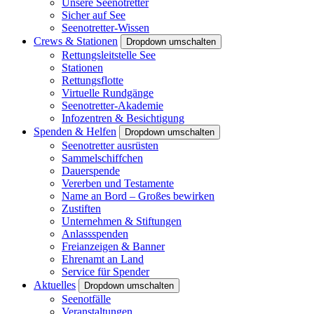
Unsere Seenotretter
Sicher auf See
Seenotretter-Wissen
Crews & Stationen
Dropdown umschalten
Rettungsleitstelle See
Stationen
Rettungsflotte
Virtuelle Rundgänge
Seenotretter-Akademie
Infozentren & Besichtigung
Spenden & Helfen
Dropdown umschalten
Seenotretter ausrüsten
Sammelschiffchen
Dauerspende
Vererben und Testamente
Name an Bord – Großes bewirken
Zustiften
Unternehmen & Stiftungen
Anlassspenden
Freianzeigen & Banner
Ehrenamt an Land
Service für Spender
Aktuelles
Dropdown umschalten
Seenotfälle
Veranstaltungen