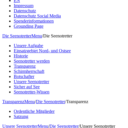
EN
Impressum
Datenschutz
Datenschutz Social Media
Spenderinformationen
Grounding Page
Die Seenotretter
Menu
/
Die Seenotretter
Unsere Aufgabe
Einsatzgebiet Nord- und Ostsee
Historie
Seenotretter werden
Transparenz
Schirmherrschaft
Botschafter
Unsere Seenotretter
Sicher auf See
Seenotretter-Wissen
Transparenz
Menu
/
Die Seenotretter
/
Transparenz
Ordentliche Mitglieder
Satzung
Unsere Seenotretter
Menu
/
Die Seenotretter
/
Unsere Seenotretter