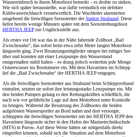
Wassereinbruch in ihrem Motorboot bemerkt – es drohte zu sinken.
Wie sich später herausstellte, war dafür vermutlich ein defekter
Kühlwasserschlauch verantwortlich. Die Wachleiter alarmierten
umgehend die freiwilligen Seenotretter der
Station Stralsund
. Diese
liefen bereits wenige Minuten später mit dem Seenotrettungsboot
HERTHA JEEP
zur Unglücksstelle aus.
Als erstes vor Ort war das in der Nähe fahrende Zollboot „Bad
Zwischenahn“, das sofort beim etwa zehn Meter langen Motorboot
längsseits ging. Zwei Besatzungsmitglieder stiegen bei ruhiger See
über und konnten mit einer Lenzpumpe den Wasserstand
einigermaßen stabil halten – es drang jedoch weiterhin jede Menge
Ostseewasser ins Bootsinnere ein. Mit dem Havaristen im Schlepp
lief die „Bad Zwischenahn“ der HERTHA JEEP entgegen.
Als die freiwilligen Seenotretter aus Stralsund beim Schleppverband
eintrafen, setzten sie sofort ihre leistungsstarke Lenzpumpe ein. Mit
den beiden Pumpen gelang es den Rettungskräften schließlich, die
nach wie vor gefährliche Lage auf dem Motorboot unter Kontrolle
zu bringen. Während die Besatzung des Zollbootes die beiden
aufgelösten Wassersportler an Bord nahm und dort versorgte,
schleppten die freiwilligen Seenotretter mit der HERTHA JEPP den
Havaristen längsseits sicher in den Hafen der Marinetechnikschule
(MTS) in Parow. Auf diese Weise hätten sie nötigenfalls direkt
eingreifen können, sobald sich die Situation auf dem Motorboot