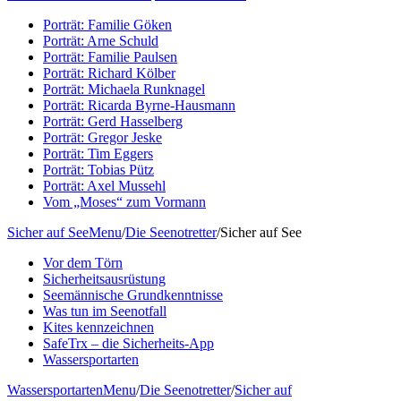
Porträt: Familie Göken
Porträt: Arne Schuld
Porträt: Familie Paulsen
Porträt: Richard Kölber
Porträt: Michaela Runknagel
Porträt: Ricarda Byrne-Hausmann
Porträt: Gerd Hasselberg
Porträt: Gregor Jeske
Porträt: Tim Eggers
Porträt: Tobias Pütz
Porträt: Axel Mussehl
Vom „Moses“ zum Vormann
Sicher auf See
Menu
/
Die Seenotretter
/
Sicher auf See
Vor dem Törn
Sicherheitsausrüstung
Seemännische Grundkenntnisse
Was tun im Seenotfall
Kites kennzeichnen
SafeTrx – die Sicherheits-App
Wassersportarten
Wassersportarten
Menu
/
Die Seenotretter
/
Sicher auf