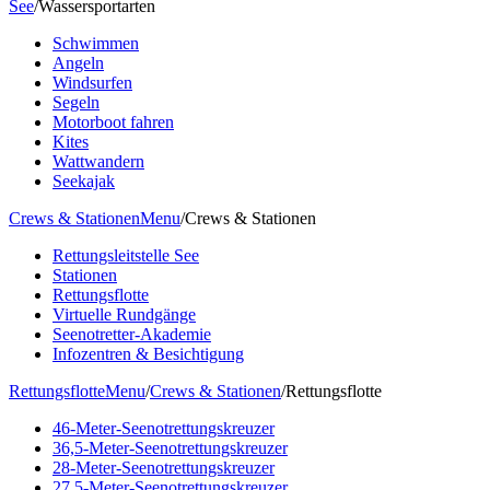
See
/
Wassersportarten
Schwimmen
Angeln
Windsurfen
Segeln
Motorboot fahren
Kites
Wattwandern
Seekajak
Crews & Stationen
Menu
/
Crews & Stationen
Rettungsleitstelle See
Stationen
Rettungsflotte
Virtuelle Rundgänge
Seenotretter-Akademie
Infozentren & Besichtigung
Rettungsflotte
Menu
/
Crews & Stationen
/
Rettungsflotte
46-Meter-Seenotrettungskreuzer
36,5-Meter-Seenotrettungskreuzer
28-Meter-Seenotrettungskreuzer
27,5-Meter-Seenotrettungskreuzer