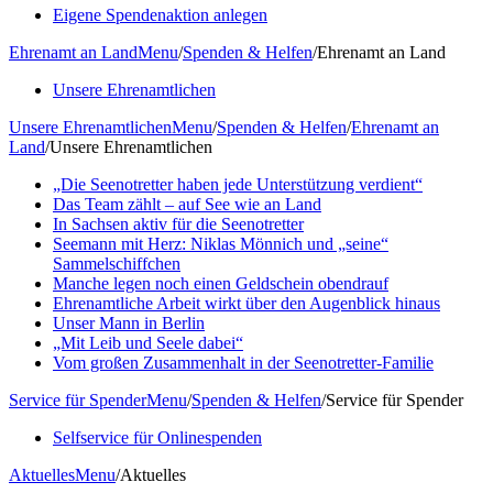
Eigene Spendenaktion anlegen
Ehrenamt an Land
Menu
/
Spenden & Helfen
/
Ehrenamt an Land
Unsere Ehrenamtlichen
Unsere Ehrenamtlichen
Menu
/
Spenden & Helfen
/
Ehrenamt an
Land
/
Unsere Ehrenamtlichen
„Die Seenotretter haben jede Unterstützung verdient“
Das Team zählt – auf See wie an Land
In Sachsen aktiv für die Seenotretter
Seemann mit Herz: Niklas Mönnich und „seine“
Sammelschiffchen
Manche legen noch einen Geldschein obendrauf
Ehrenamtliche Arbeit wirkt über den Augenblick hinaus
Unser Mann in Berlin
„Mit Leib und Seele dabei“
Vom großen Zusammenhalt in der Seenotretter-Familie
Service für Spender
Menu
/
Spenden & Helfen
/
Service für Spender
Selfservice für Onlinespenden
Aktuelles
Menu
/
Aktuelles