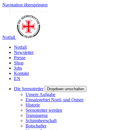
Navigation überspringen
Notfall
Notfall
Newsletter
Presse
Shop
Jobs
Kontakt
EN
Die Seenotretter
Dropdown umschalten
Unsere Aufgabe
Einsatzgebiet Nord- und Ostsee
Historie
Seenotretter werden
Transparenz
Schirmherrschaft
Botschafter