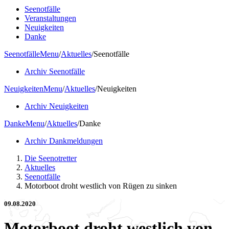
Seenotfälle
Veranstaltungen
Neuigkeiten
Danke
Seenotfälle
Menu
/
Aktuelles
/
Seenotfälle
Archiv Seenotfälle
Neuigkeiten
Menu
/
Aktuelles
/
Neuigkeiten
Archiv Neuigkeiten
Danke
Menu
/
Aktuelles
/
Danke
Archiv Dankmeldungen
Die Seenotretter
Aktuelles
Seenotfälle
Motorboot droht westlich von Rügen zu sinken
09.08.2020
Motorboot droht westlich von