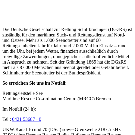
Über die Seenotretter
Die Deutsche Gesellschaft zur Rettung Schiffbrüchiger (DGzRS) ist
zuständig für den maritimen Such- und Rettungsdienst auf Nord-
und Ostsee. Mehr als 1.000 Seenotretter sind auf 60
Rettungseinheiten Jahr für Jahr rund 2.000 Mal im Einsatz – rund
um die Uhr, bei jedem Wetter, finanziert ausschließlich durch
freiwillige Zuwendungen, ohne jegliche staatlich-öffentliche Mittel
in Anspruch zu nehmen. Seit der Gründung 1865 hat die DGzRS
mehr als 87.000 Menschen aus Seenot gerettet oder Gefahr befreit.
Schirmherr der Seenotretter ist der Bundespräsident.
So erreichen Sie uns im Notfall:
Rettungsleitstelle See
Maritime Rescue Co-ordination Centre (MRCC) Bremen
Im Notfall (24 h):
Tel.:
0421 53687 - 0
UKW-Kanal 16 und 70 (DSC) sowie Grenzwelle 2187,5 kHz
(DSC) über Bremen Rescue Radio, Rufname: Bremen Rescue