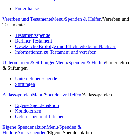
Für zuhause
Vererben und Testamente
Menu
/
Spenden & Helfen
/
Vererben und
Testamente
Testamentsspende
Berliner Testament
Gesetzliche Erbfolge und Pflichtteile beim Nachlass
Informationen zu Testament und vererben
Unternehmen & Stiftungen
Menu
/
Spenden & Helfen
/
Unternehmen
& Stiftungen
Unternehmensspende
Stiftungen
Anlassspenden
Menu
/
Spenden & Helfen
/
Anlassspenden
Eigene Spendenaktion
Kondolenzen
Geburtstage und Jubiläen
Eigene Spendenaktion
Menu
/
Spenden &
Helfen
/
Anlassspenden
/
Eigene Spendenaktion