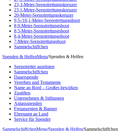
23,3-Meter-Seenotrettungskreuzer
23,1-Meter-Seenotrettungskreuzer
20-Meter-Seenotrettungskreuzer
9,5-/10,1-Meter-Seenotrettungsboot
8,9-Meter-Seenotrettungsboot
8,5-Meter-Seenotrettungsboot
8,4-Meter-Seenotrettungsboot
7-Meter-Seenotrettungsboot
Sammelschiffchen
Spenden & Helfen
Menu
/
Spenden & Helfen
Seenotretter ausrüsten
Sammelschiffchen
Dauerspende
Vererben und Testamente
Name an Bord – Großes bewirken
Zustiften
Unternehmen & Stiftungen
Anlassspenden
Freianzeigen & Banner
Ehrenamt an Land
Service für Spender
Sammelschiffchen
Menu
/
Spenden & Helfen
/
Sammelschiffchen