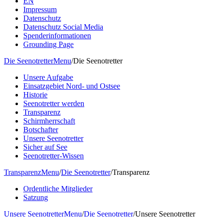
EN
Impressum
Datenschutz
Datenschutz Social Media
Spenderinformationen
Grounding Page
Die Seenotretter
Menu
/
Die Seenotretter
Unsere Aufgabe
Einsatzgebiet Nord- und Ostsee
Historie
Seenotretter werden
Transparenz
Schirmherrschaft
Botschafter
Unsere Seenotretter
Sicher auf See
Seenotretter-Wissen
Transparenz
Menu
/
Die Seenotretter
/
Transparenz
Ordentliche Mitglieder
Satzung
Unsere Seenotretter
Menu
/
Die Seenotretter
/
Unsere Seenotretter