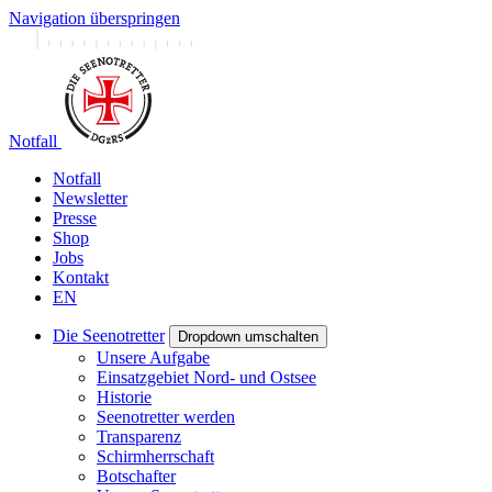
Navigation überspringen
Notfall
Notfall
Newsletter
Presse
Shop
Jobs
Kontakt
EN
Die Seenotretter
Dropdown umschalten
Unsere Aufgabe
Einsatzgebiet Nord- und Ostsee
Historie
Seenotretter werden
Transparenz
Schirmherrschaft
Botschafter