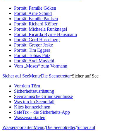
Porträt: Familie Göken
Porträt: Arne Schuld
Porträt: Familie Paulsen
Porträt: Richard Kölber
Porträt: Michaela Runknagel
Porträt: Ricarda Byrne-Hausmann
Porträt: Gerd Hasselberg
Porträt: Gregor Jeske
Porträt: Tim Eggers
Porträt: Tobias Pütz
Porträt: Axel Mussehl
Vom „Moses“ zum Vormann
Sicher auf See
Menu
/
Die Seenotretter
/
Sicher auf See
Vor dem Törn
Sicherheitsausrüstung
Seemännische Grundkenntnisse
Was tun im Seenotfall
Kites kennzeichnen
SafeTrx – die Sicherheits-App
Wassersportarten
Wassersportarten
Menu
/
Die Seenotretter
/
Sicher auf