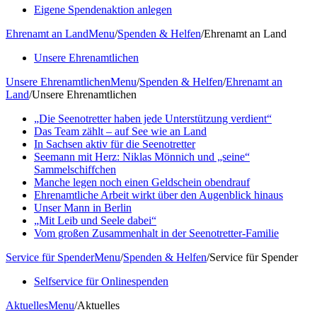
Eigene Spendenaktion anlegen
Ehrenamt an Land
Menu
/
Spenden & Helfen
/
Ehrenamt an Land
Unsere Ehrenamtlichen
Unsere Ehrenamtlichen
Menu
/
Spenden & Helfen
/
Ehrenamt an
Land
/
Unsere Ehrenamtlichen
„Die Seenotretter haben jede Unterstützung verdient“
Das Team zählt – auf See wie an Land
In Sachsen aktiv für die Seenotretter
Seemann mit Herz: Niklas Mönnich und „seine“
Sammelschiffchen
Manche legen noch einen Geldschein obendrauf
Ehrenamtliche Arbeit wirkt über den Augenblick hinaus
Unser Mann in Berlin
„Mit Leib und Seele dabei“
Vom großen Zusammenhalt in der Seenotretter-Familie
Service für Spender
Menu
/
Spenden & Helfen
/
Service für Spender
Selfservice für Onlinespenden
Aktuelles
Menu
/
Aktuelles