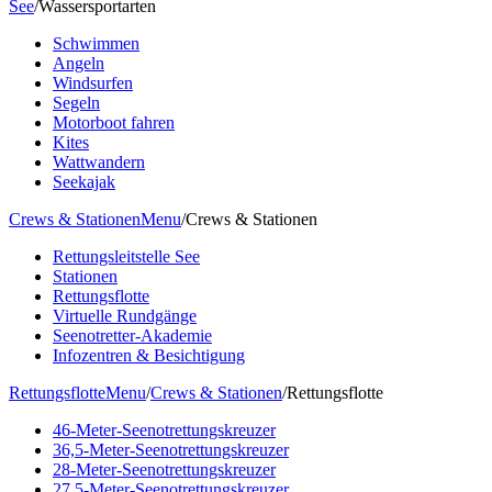
See
/
Wassersportarten
Schwimmen
Angeln
Windsurfen
Segeln
Motorboot fahren
Kites
Wattwandern
Seekajak
Crews & Stationen
Menu
/
Crews & Stationen
Rettungsleitstelle See
Stationen
Rettungsflotte
Virtuelle Rundgänge
Seenotretter-Akademie
Infozentren & Besichtigung
Rettungsflotte
Menu
/
Crews & Stationen
/
Rettungsflotte
46-Meter-Seenotrettungskreuzer
36,5-Meter-Seenotrettungskreuzer
28-Meter-Seenotrettungskreuzer
27,5-Meter-Seenotrettungskreuzer