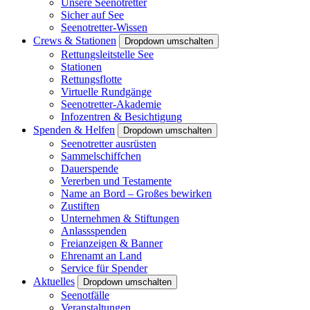
Unsere Seenotretter
Sicher auf See
Seenotretter-Wissen
Crews & Stationen
Dropdown umschalten
Rettungsleitstelle See
Stationen
Rettungsflotte
Virtuelle Rundgänge
Seenotretter-Akademie
Infozentren & Besichtigung
Spenden & Helfen
Dropdown umschalten
Seenotretter ausrüsten
Sammelschiffchen
Dauerspende
Vererben und Testamente
Name an Bord – Großes bewirken
Zustiften
Unternehmen & Stiftungen
Anlassspenden
Freianzeigen & Banner
Ehrenamt an Land
Service für Spender
Aktuelles
Dropdown umschalten
Seenotfälle
Veranstaltungen