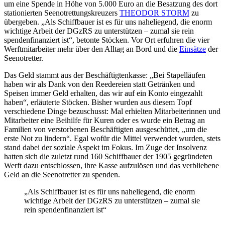
um eine Spende in Höhe von 5.000 Euro an die Besatzung des dort
stationierten Seenotrettungskreuzers
THEODOR STORM
zu
übergeben. „Als Schiffbauer ist es für uns naheliegend, die enorm
wichtige Arbeit der DGzRS zu unterstützen – zumal sie rein
spendenfinanziert ist“, betonte Stöcken. Vor Ort erfuhren die vier
Werftmitarbeiter mehr über den Alltag an Bord und die
Einsätze
der
Seenotretter.
Das Geld stammt aus der Beschäftigtenkasse: „Bei Stapelläufen
haben wir als Dank von den Reedereien statt Getränken und
Speisen immer Geld erhalten, das wir auf ein Konto eingezahlt
haben“, erläuterte Stöcken. Bisher wurden aus diesem Topf
verschiedene Dinge bezuschusst: Mal erhielten Mitarbeiterinnen und
Mitarbeiter eine Beihilfe für Kuren oder es wurde ein Betrag an
Familien von verstorbenen Beschäftigten ausgeschüttet, „um die
erste Not zu lindern“. Egal wofür die Mittel verwendet wurden, stets
stand dabei der soziale Aspekt im Fokus. Im Zuge der Insolvenz
hatten sich die zuletzt rund 160 Schiffbauer der 1905 gegründeten
Werft dazu entschlossen, ihre Kasse aufzulösen und das verbliebene
Geld an die Seenotretter zu spenden.
„Als Schiffbauer ist es für uns naheliegend, die enorm
wichtige Arbeit der DGzRS zu unterstützen – zumal sie
rein spendenfinanziert ist“