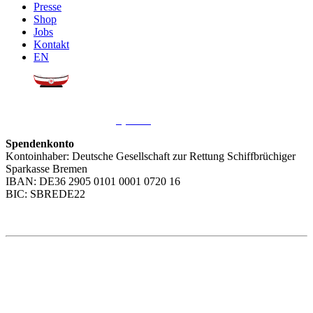
Presse
Shop
Jobs
Kontakt
EN
Sie möchten uns helfen?
Wir freuen uns über Ihre
Spende
.
Spendenkonto
Kontoinhaber: Deutsche Gesellschaft zur Rettung Schiffbrüchiger
Sparkasse Bremen
IBAN: DE36 2905 0101 0001 0720 16
BIC: SBREDE22
Weitere Themen
Social Media