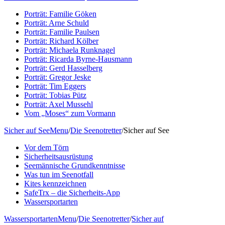
Porträt: Familie Göken
Porträt: Arne Schuld
Porträt: Familie Paulsen
Porträt: Richard Kölber
Porträt: Michaela Runknagel
Porträt: Ricarda Byrne-Hausmann
Porträt: Gerd Hasselberg
Porträt: Gregor Jeske
Porträt: Tim Eggers
Porträt: Tobias Pütz
Porträt: Axel Mussehl
Vom „Moses“ zum Vormann
Sicher auf See
Menu
/
Die Seenotretter
/
Sicher auf See
Vor dem Törn
Sicherheitsausrüstung
Seemännische Grundkenntnisse
Was tun im Seenotfall
Kites kennzeichnen
SafeTrx – die Sicherheits-App
Wassersportarten
Wassersportarten
Menu
/
Die Seenotretter
/
Sicher auf