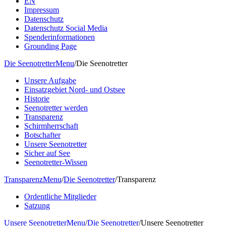
EN
Impressum
Datenschutz
Datenschutz Social Media
Spenderinformationen
Grounding Page
Die Seenotretter
Menu
/
Die Seenotretter
Unsere Aufgabe
Einsatzgebiet Nord- und Ostsee
Historie
Seenotretter werden
Transparenz
Schirmherrschaft
Botschafter
Unsere Seenotretter
Sicher auf See
Seenotretter-Wissen
Transparenz
Menu
/
Die Seenotretter
/
Transparenz
Ordentliche Mitglieder
Satzung
Unsere Seenotretter
Menu
/
Die Seenotretter
/
Unsere Seenotretter