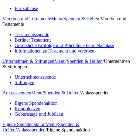
Für zuhause
Vererben und Testamente
Menu
/
Spenden & Helfen
/
Vererben und
Testamente
Testamentsspende
Berliner Testament
Gesetzliche Erbfolge und Pflichtteile beim Nachlass
Informationen zu Testament und vererben
Unternehmen & Stiftungen
Menu
/
Spenden & Helfen
/
Unternehmen
& Stiftungen
Unternehmensspende
Stiftungen
Anlassspenden
Menu
/
Spenden & Helfen
/
Anlassspenden
Eigene Spendenaktion
Kondolenzen
Geburtstage und Jubiläen
Eigene Spendenaktion
Menu
/
Spenden &
Helfen
/
Anlassspenden
/
Eigene Spendenaktion