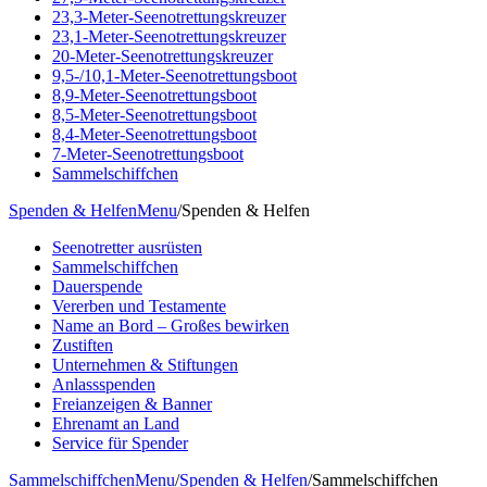
23,3-Meter-Seenotrettungskreuzer
23,1-Meter-Seenotrettungskreuzer
20-Meter-Seenotrettungskreuzer
9,5-/10,1-Meter-Seenotrettungsboot
8,9-Meter-Seenotrettungsboot
8,5-Meter-Seenotrettungsboot
8,4-Meter-Seenotrettungsboot
7-Meter-Seenotrettungsboot
Sammelschiffchen
Spenden & Helfen
Menu
/
Spenden & Helfen
Seenotretter ausrüsten
Sammelschiffchen
Dauerspende
Vererben und Testamente
Name an Bord – Großes bewirken
Zustiften
Unternehmen & Stiftungen
Anlassspenden
Freianzeigen & Banner
Ehrenamt an Land
Service für Spender
Sammelschiffchen
Menu
/
Spenden & Helfen
/
Sammelschiffchen