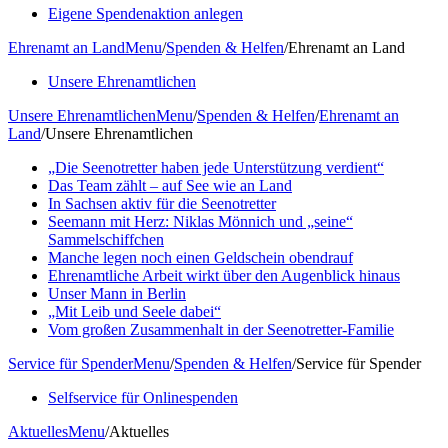
Eigene Spendenaktion anlegen
Ehrenamt an Land
Menu
/
Spenden & Helfen
/
Ehrenamt an Land
Unsere Ehrenamtlichen
Unsere Ehrenamtlichen
Menu
/
Spenden & Helfen
/
Ehrenamt an
Land
/
Unsere Ehrenamtlichen
„Die Seenotretter haben jede Unterstützung verdient“
Das Team zählt – auf See wie an Land
In Sachsen aktiv für die Seenotretter
Seemann mit Herz: Niklas Mönnich und „seine“
Sammelschiffchen
Manche legen noch einen Geldschein obendrauf
Ehrenamtliche Arbeit wirkt über den Augenblick hinaus
Unser Mann in Berlin
„Mit Leib und Seele dabei“
Vom großen Zusammenhalt in der Seenotretter-Familie
Service für Spender
Menu
/
Spenden & Helfen
/
Service für Spender
Selfservice für Onlinespenden
Aktuelles
Menu
/
Aktuelles