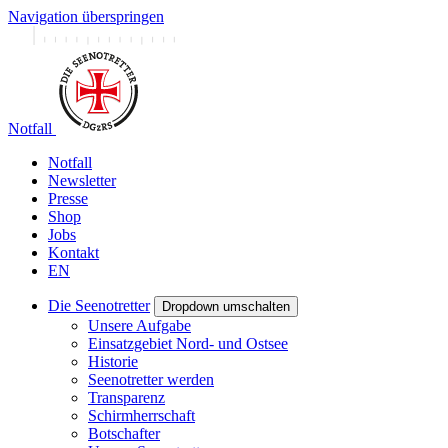
Navigation überspringen
Notfall
Notfall
Newsletter
Presse
Shop
Jobs
Kontakt
EN
Die Seenotretter
Dropdown umschalten
Unsere Aufgabe
Einsatzgebiet Nord- und Ostsee
Historie
Seenotretter werden
Transparenz
Schirmherrschaft
Botschafter