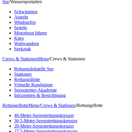
See
/
Wassersportarten
Schwimmen
Angeln
Windsurfen
Segeln
Motorboot fahren
Kites
Wattwandern
Seekajak
Crews & Stationen
Menu
/
Crews & Stationen
Rettungsleitstelle See
Stationen
Rettungsflotte
Virtuelle Rundgänge
Seenotretter-Akademie
Infozentren & Besichtigung
Rettungsflotte
Menu
/
Crews & Stationen
/
Rettungsflotte
46-Meter-Seenotrettungskreuzer
36,5-Meter-Seenotrettungskreuzer
28-Meter-Seenotrettungskreuzer
27,5-Meter-Seenotrettungskreuzer