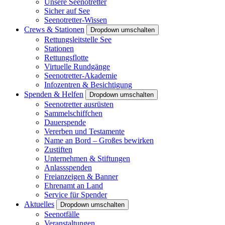
Unsere Seenotretter
Sicher auf See
Seenotretter-Wissen
Crews & Stationen
Dropdown umschalten
Rettungsleitstelle See
Stationen
Rettungsflotte
Virtuelle Rundgänge
Seenotretter-Akademie
Infozentren & Besichtigung
Spenden & Helfen
Dropdown umschalten
Seenotretter ausrüsten
Sammelschiffchen
Dauerspende
Vererben und Testamente
Name an Bord – Großes bewirken
Zustiften
Unternehmen & Stiftungen
Anlassspenden
Freianzeigen & Banner
Ehrenamt an Land
Service für Spender
Aktuelles
Dropdown umschalten
Seenotfälle
Veranstaltungen