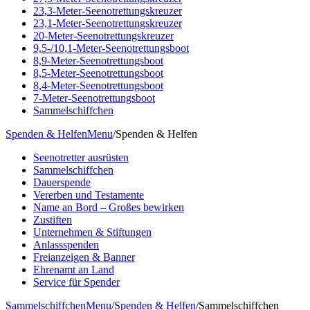
23,3-Meter-Seenotrettungskreuzer
23,1-Meter-Seenotrettungskreuzer
20-Meter-Seenotrettungskreuzer
9,5-/10,1-Meter-Seenotrettungsboot
8,9-Meter-Seenotrettungsboot
8,5-Meter-Seenotrettungsboot
8,4-Meter-Seenotrettungsboot
7-Meter-Seenotrettungsboot
Sammelschiffchen
Spenden & Helfen
Menu
/
Spenden & Helfen
Seenotretter ausrüsten
Sammelschiffchen
Dauerspende
Vererben und Testamente
Name an Bord – Großes bewirken
Zustiften
Unternehmen & Stiftungen
Anlassspenden
Freianzeigen & Banner
Ehrenamt an Land
Service für Spender
Sammelschiffchen
Menu
/
Spenden & Helfen
/
Sammelschiffchen