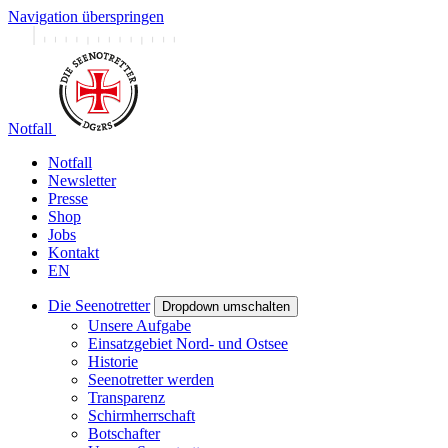
Navigation überspringen
Notfall
Notfall
Newsletter
Presse
Shop
Jobs
Kontakt
EN
Die Seenotretter
Dropdown umschalten
Unsere Aufgabe
Einsatzgebiet Nord- und Ostsee
Historie
Seenotretter werden
Transparenz
Schirmherrschaft
Botschafter