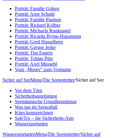
Porträt: Familie Göken
Porträt: Arne Schuld
Porträt: Familie Paulsen
Porträt: Richard Kölber
Porträt: Michaela Runknagel
Porträt: Ricarda Byrne-Hausmann
Porträt: Gerd Hasselberg
Porträt: Gregor Jeske
Porträt: Tim Eggers
Porträt: Tobias Pütz
Porträt: Axel Mussehl
Vom „Moses“ zum Vormann
Sicher auf See
Menu
/
Die Seenotretter
/
Sicher auf See
Vor dem Törn
Sicherheitsausrüstung
Seemännische Grundkenntnisse
Was tun im Seenotfall
Kites kennzeichnen
SafeTrx – die Sicherheits-App
Wassersportarten
Wassersportarten
Menu
/
Die Seenotretter
/
Sicher auf