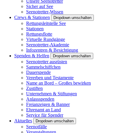
Unsere Seenotretter
Sicher auf See
Seenotretter-Wissen
Crews & Stationen
Dropdown umschalten
Rettungsleitstelle See
Stationen
Rettungsflotte
Virtuelle Rundgänge
Seenotretter-Akademie
Infozentren & Besichtigung
Spenden & Helfen
Dropdown umschalten
Seenotretter ausrüsten
Sammelschiffchen
Dauerspende
Vererben und Testamente
Name an Bord – Großes bewirken
Zustiften
Unternehmen & Stiftungen
Anlassspenden
Freianzeigen & Banner
Ehrenamt an Land
Service für Spender
Aktuelles
Dropdown umschalten
Seenotfälle
Veranstaltungen