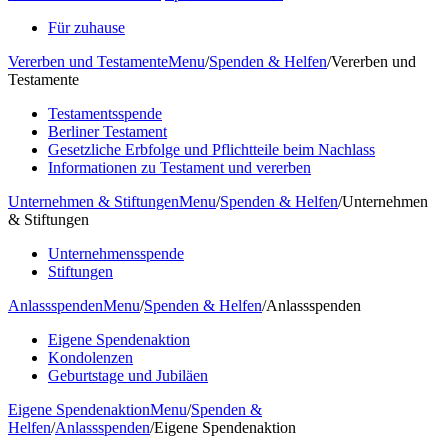
Für zuhause
Vererben und Testamente
Menu
/
Spenden & Helfen
/
Vererben und
Testamente
Testamentsspende
Berliner Testament
Gesetzliche Erbfolge und Pflichtteile beim Nachlass
Informationen zu Testament und vererben
Unternehmen & Stiftungen
Menu
/
Spenden & Helfen
/
Unternehmen
& Stiftungen
Unternehmensspende
Stiftungen
Anlassspenden
Menu
/
Spenden & Helfen
/
Anlassspenden
Eigene Spendenaktion
Kondolenzen
Geburtstage und Jubiläen
Eigene Spendenaktion
Menu
/
Spenden &
Helfen
/
Anlassspenden
/
Eigene Spendenaktion