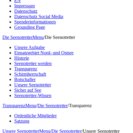
EN
Impressum
Datenschutz
Datenschutz Social Media
Spenderinformationen
Grounding Page
Die Seenotretter
Menu
/
Die Seenotretter
Unsere Aufgabe
Einsatzgebiet Nord- und Ostsee
Historie
Seenotretter werden
Transparenz
Schirmherrschaft
Botschafter
Unsere Seenotretter
Sicher auf See
Seenotretter-Wissen
Transparenz
Menu
/
Die Seenotretter
/
Transparenz
Ordentliche Mitglieder
Satzung
Unsere Seenotretter
Menu
/
Die Seenotretter
/
Unsere Seenotretter