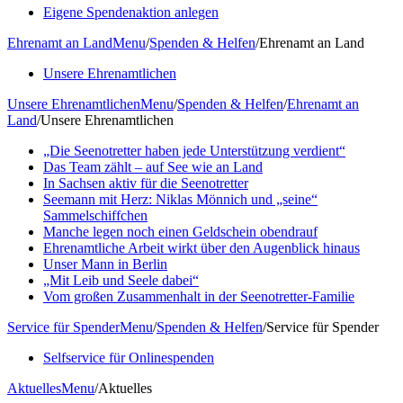
Eigene Spendenaktion anlegen
Ehrenamt an Land
Menu
/
Spenden & Helfen
/
Ehrenamt an Land
Unsere Ehrenamtlichen
Unsere Ehrenamtlichen
Menu
/
Spenden & Helfen
/
Ehrenamt an
Land
/
Unsere Ehrenamtlichen
„Die Seenotretter haben jede Unterstützung verdient“
Das Team zählt – auf See wie an Land
In Sachsen aktiv für die Seenotretter
Seemann mit Herz: Niklas Mönnich und „seine“
Sammelschiffchen
Manche legen noch einen Geldschein obendrauf
Ehrenamtliche Arbeit wirkt über den Augenblick hinaus
Unser Mann in Berlin
„Mit Leib und Seele dabei“
Vom großen Zusammenhalt in der Seenotretter-Familie
Service für Spender
Menu
/
Spenden & Helfen
/
Service für Spender
Selfservice für Onlinespenden
Aktuelles
Menu
/
Aktuelles