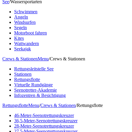
See
/
Wassersportarten
Schwimmen
Angeln
Windsurfen
Segeln
Motorboot fahren
Kites
Wattwandern
Seekajak
Crews & Stationen
Menu
/
Crews & Stationen
Rettungsleitstelle See
Stationen
Rettungsflotte
Virtuelle Rundgänge
Seenotretter-Akademie
Infozentren & Besichtigung
Rettungsflotte
Menu
/
Crews & Stationen
/
Rettungsflotte
46-Meter-Seenotrettungskreuzer
36,5-Meter-Seenotrettungskreuzer
28-Meter-Seenotrettungskreuzer
27,5-Meter-Seenotrettungskreuzer