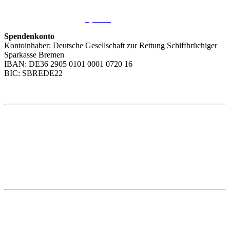
Sie möchten uns helfen?
Wir freuen uns über Ihre
Spende
.
Spendenkonto
Kontoinhaber: Deutsche Gesellschaft zur Rettung Schiffbrüchiger
Sparkasse Bremen
IBAN: DE36 2905 0101 0001 0720 16
BIC: SBREDE22
Weitere Themen
Social Media