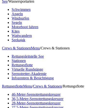
See
/
Wassersportarten
Schwimmen
Angeln
Windsurfen
Segeln
Motorboot fahren
Kites
Wattwandern
Seekajak
Crews & Stationen
Menu
/
Crews & Stationen
Rettungsleitstelle See
Stationen
Rettungsflotte
Virtuelle Rundgänge
Seenotretter-Akademie
Infozentren & Besichtigung
Rettungsflotte
Menu
/
Crews & Stationen
/
Rettungsflotte
46-Meter-Seenotrettungskreuzer
36,5-Meter-Seenotrettungskreuzer
28-Meter-Seenotrettungskreuzer
27,5-Meter-Seenotrettungskreuzer