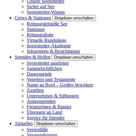
Unsere Seenotretter
Sicher auf See
Seenotretter-Wissen
Crews & Stationen
Dropdown umschalten
Rettungsleitstelle See
Stationen
Rettungsflotte
Virtuelle Rundgänge
Seenotretter-Akademie
Infozentren & Besichtigung
Spenden & Helfen
Dropdown umschalten
Seenotretter ausrüsten
Sammelschiffchen
Dauerspende
Vererben und Testamente
Name an Bord – Großes bewirken
Zustiften
Unternehmen & Stiftungen
Anlassspenden
Freianzeigen & Banner
Ehrenamt an Land
Service für Spender
Aktuelles
Dropdown umschalten
Seenotfälle
Veranstaltungen