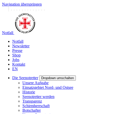
Navigation überspringen
Notfall
Notfall
Newsletter
Presse
Shop
Jobs
Kontakt
EN
Die Seenotretter
Dropdown umschalten
Unsere Aufgabe
Einsatzgebiet Nord- und Ostsee
Historie
Seenotretter werden
Transparenz
Schirmherrschaft
Botschafter