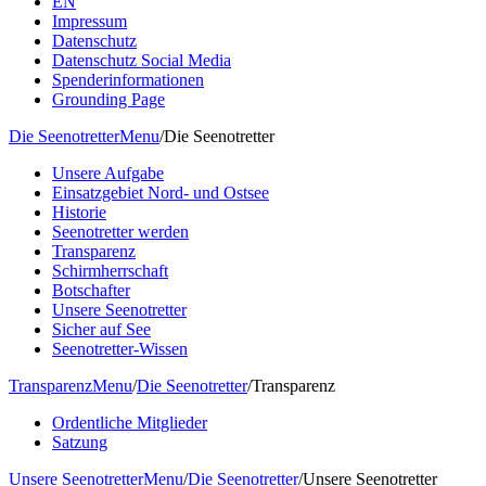
EN
Impressum
Datenschutz
Datenschutz Social Media
Spenderinformationen
Grounding Page
Die Seenotretter
Menu
/
Die Seenotretter
Unsere Aufgabe
Einsatzgebiet Nord- und Ostsee
Historie
Seenotretter werden
Transparenz
Schirmherrschaft
Botschafter
Unsere Seenotretter
Sicher auf See
Seenotretter-Wissen
Transparenz
Menu
/
Die Seenotretter
/
Transparenz
Ordentliche Mitglieder
Satzung
Unsere Seenotretter
Menu
/
Die Seenotretter
/
Unsere Seenotretter