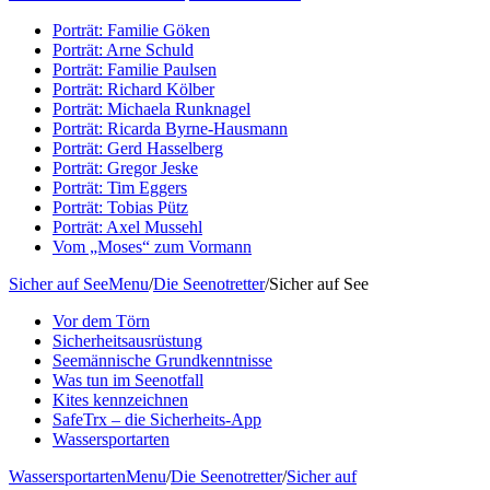
Porträt: Familie Göken
Porträt: Arne Schuld
Porträt: Familie Paulsen
Porträt: Richard Kölber
Porträt: Michaela Runknagel
Porträt: Ricarda Byrne-Hausmann
Porträt: Gerd Hasselberg
Porträt: Gregor Jeske
Porträt: Tim Eggers
Porträt: Tobias Pütz
Porträt: Axel Mussehl
Vom „Moses“ zum Vormann
Sicher auf See
Menu
/
Die Seenotretter
/
Sicher auf See
Vor dem Törn
Sicherheitsausrüstung
Seemännische Grundkenntnisse
Was tun im Seenotfall
Kites kennzeichnen
SafeTrx – die Sicherheits-App
Wassersportarten
Wassersportarten
Menu
/
Die Seenotretter
/
Sicher auf