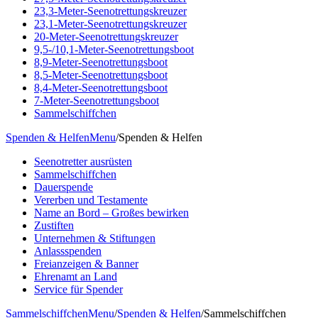
23,3-Meter-Seenotrettungskreuzer
23,1-Meter-Seenotrettungskreuzer
20-Meter-Seenotrettungskreuzer
9,5-/10,1-Meter-Seenotrettungsboot
8,9-Meter-Seenotrettungsboot
8,5-Meter-Seenotrettungsboot
8,4-Meter-Seenotrettungsboot
7-Meter-Seenotrettungsboot
Sammelschiffchen
Spenden & Helfen
Menu
/
Spenden & Helfen
Seenotretter ausrüsten
Sammelschiffchen
Dauerspende
Vererben und Testamente
Name an Bord – Großes bewirken
Zustiften
Unternehmen & Stiftungen
Anlassspenden
Freianzeigen & Banner
Ehrenamt an Land
Service für Spender
Sammelschiffchen
Menu
/
Spenden & Helfen
/
Sammelschiffchen