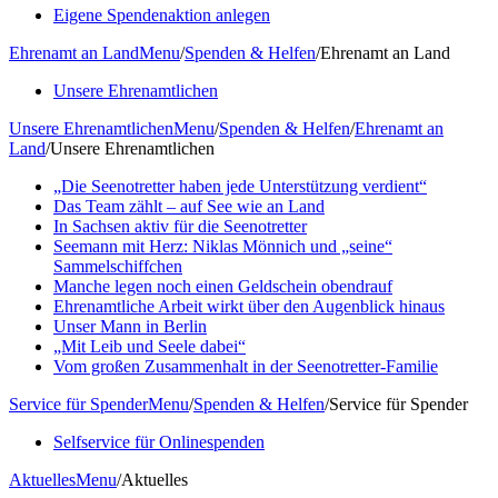
Eigene Spendenaktion anlegen
Ehrenamt an Land
Menu
/
Spenden & Helfen
/
Ehrenamt an Land
Unsere Ehrenamtlichen
Unsere Ehrenamtlichen
Menu
/
Spenden & Helfen
/
Ehrenamt an
Land
/
Unsere Ehrenamtlichen
„Die Seenotretter haben jede Unterstützung verdient“
Das Team zählt – auf See wie an Land
In Sachsen aktiv für die Seenotretter
Seemann mit Herz: Niklas Mönnich und „seine“
Sammelschiffchen
Manche legen noch einen Geldschein obendrauf
Ehrenamtliche Arbeit wirkt über den Augenblick hinaus
Unser Mann in Berlin
„Mit Leib und Seele dabei“
Vom großen Zusammenhalt in der Seenotretter-Familie
Service für Spender
Menu
/
Spenden & Helfen
/
Service für Spender
Selfservice für Onlinespenden
Aktuelles
Menu
/
Aktuelles