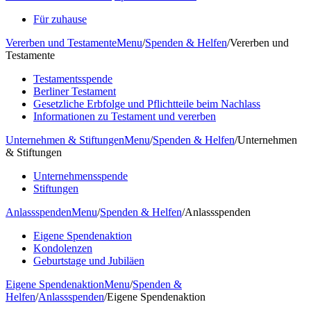
Für zuhause
Vererben und Testamente
Menu
/
Spenden & Helfen
/
Vererben und
Testamente
Testamentsspende
Berliner Testament
Gesetzliche Erbfolge und Pflichtteile beim Nachlass
Informationen zu Testament und vererben
Unternehmen & Stiftungen
Menu
/
Spenden & Helfen
/
Unternehmen
& Stiftungen
Unternehmensspende
Stiftungen
Anlassspenden
Menu
/
Spenden & Helfen
/
Anlassspenden
Eigene Spendenaktion
Kondolenzen
Geburtstage und Jubiläen
Eigene Spendenaktion
Menu
/
Spenden &
Helfen
/
Anlassspenden
/
Eigene Spendenaktion