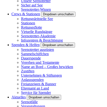
Unsere Seenotretter
Sicher auf See
Seenotretter-Wissen
Crews & Stationen
Dropdown umschalten
Rettungsleitstelle See
Stationen
Rettungsflotte
Virtuelle Rundgänge
Seenotretter-Akademie
Infozentren & Besichtigung
Spenden & Helfen
Dropdown umschalten
Seenotretter ausrüsten
Sammelschiffchen
Dauerspende
Vererben und Testamente
Name an Bord – Großes bewirken
Zustiften
Unternehmen & Stiftungen
Anlassspenden
Freianzeigen & Banner
Ehrenamt an Land
Service für Spender
Aktuelles
Dropdown umschalten
Seenotfälle
Veranstaltungen