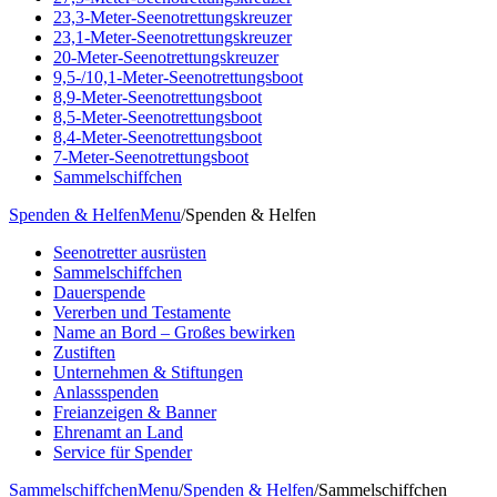
23,3-Meter-Seenotrettungskreuzer
23,1-Meter-Seenotrettungskreuzer
20-Meter-Seenotrettungskreuzer
9,5-/10,1-Meter-Seenotrettungsboot
8,9-Meter-Seenotrettungsboot
8,5-Meter-Seenotrettungsboot
8,4-Meter-Seenotrettungsboot
7-Meter-Seenotrettungsboot
Sammelschiffchen
Spenden & Helfen
Menu
/
Spenden & Helfen
Seenotretter ausrüsten
Sammelschiffchen
Dauerspende
Vererben und Testamente
Name an Bord – Großes bewirken
Zustiften
Unternehmen & Stiftungen
Anlassspenden
Freianzeigen & Banner
Ehrenamt an Land
Service für Spender
Sammelschiffchen
Menu
/
Spenden & Helfen
/
Sammelschiffchen