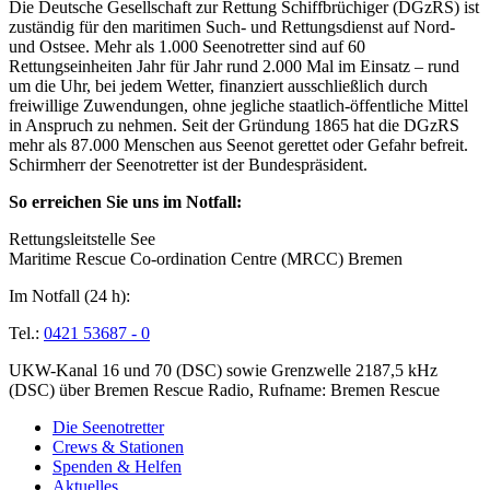
Die Deutsche Gesellschaft zur Rettung Schiffbrüchiger (DGzRS) ist
zuständig für den maritimen Such- und Rettungsdienst auf Nord-
und Ostsee. Mehr als 1.000 Seenotretter sind auf 60
Rettungseinheiten Jahr für Jahr rund 2.000 Mal im Einsatz – rund
um die Uhr, bei jedem Wetter, finanziert ausschließlich durch
freiwillige Zuwendungen, ohne jegliche staatlich-öffentliche Mittel
in Anspruch zu nehmen. Seit der Gründung 1865 hat die DGzRS
mehr als 87.000 Menschen aus Seenot gerettet oder Gefahr befreit.
Schirmherr der Seenotretter ist der Bundespräsident.
So erreichen Sie uns im Notfall:
Rettungsleitstelle See
Maritime Rescue Co-ordination Centre (MRCC) Bremen
Im Notfall (24 h):
Tel.:
0421 53687 - 0
UKW-Kanal 16 und 70 (DSC) sowie Grenzwelle 2187,5 kHz
(DSC) über Bremen Rescue Radio, Rufname: Bremen Rescue
Die Seenotretter
Crews & Stationen
Spenden & Helfen
Aktuelles