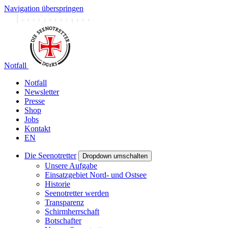
Navigation überspringen
Notfall
Notfall
Newsletter
Presse
Shop
Jobs
Kontakt
EN
Die Seenotretter
Dropdown umschalten
Unsere Aufgabe
Einsatzgebiet Nord- und Ostsee
Historie
Seenotretter werden
Transparenz
Schirmherrschaft
Botschafter