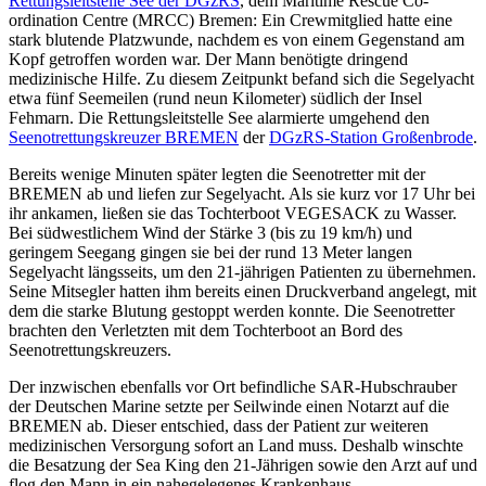
Rettungsleitstelle See der DGzRS
, dem Maritime Rescue Co-
ordination Centre (MRCC) Bremen: Ein Crewmitglied hatte eine
stark blutende Platzwunde, nachdem es von einem Gegenstand am
Kopf getroffen worden war. Der Mann benötigte dringend
medizinische Hilfe. Zu diesem Zeitpunkt befand sich die Segelyacht
etwa fünf Seemeilen (rund neun Kilometer) südlich der Insel
Fehmarn. Die Rettungsleitstelle See alarmierte umgehend den
Seenotrettungskreuzer BREMEN
der
DGzRS-Station Großenbrode
.
Bereits wenige Minuten später legten die Seenotretter mit der
BREMEN ab und liefen zur Segelyacht. Als sie kurz vor 17 Uhr bei
ihr ankamen, ließen sie das Tochterboot VEGESACK zu Wasser.
Bei südwestlichem Wind der Stärke 3 (bis zu 19 km/h) und
geringem Seegang gingen sie bei der rund 13 Meter langen
Segelyacht längsseits, um den 21-jährigen Patienten zu übernehmen.
Seine Mitsegler hatten ihm bereits einen Druckverband angelegt, mit
dem die starke Blutung gestoppt werden konnte. Die Seenotretter
brachten den Verletzten mit dem Tochterboot an Bord des
Seenotrettungskreuzers.
Der inzwischen ebenfalls vor Ort befindliche SAR-Hubschrauber
der Deutschen Marine setzte per Seilwinde einen Notarzt auf die
BREMEN ab. Dieser entschied, dass der Patient zur weiteren
medizinischen Versorgung sofort an Land muss. Deshalb winschte
die Besatzung der Sea King den 21-Jährigen sowie den Arzt auf und
flog den Mann in ein nahegelegenes Krankenhaus.