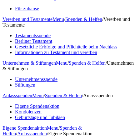
Für zuhause
Vererben und Testamente
Menu
/
Spenden & Helfen
/
Vererben und
Testamente
Testamentsspende
Berliner Testament
Gesetzliche Erbfolge und Pflichtteile beim Nachlass
Informationen zu Testament und vererben
Unternehmen & Stiftungen
Menu
/
Spenden & Helfen
/
Unternehmen
& Stiftungen
Unternehmensspende
Stiftungen
Anlassspenden
Menu
/
Spenden & Helfen
/
Anlassspenden
Eigene Spendenaktion
Kondolenzen
Geburtstage und Jubiläen
Eigene Spendenaktion
Menu
/
Spenden &
Helfen
/
Anlassspenden
/
Eigene Spendenaktion