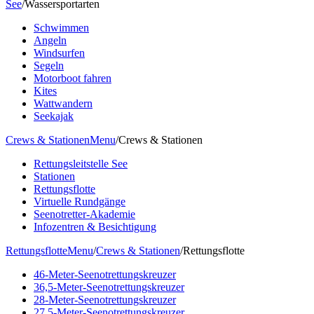
See
/
Wassersportarten
Schwimmen
Angeln
Windsurfen
Segeln
Motorboot fahren
Kites
Wattwandern
Seekajak
Crews & Stationen
Menu
/
Crews & Stationen
Rettungsleitstelle See
Stationen
Rettungsflotte
Virtuelle Rundgänge
Seenotretter-Akademie
Infozentren & Besichtigung
Rettungsflotte
Menu
/
Crews & Stationen
/
Rettungsflotte
46-Meter-Seenotrettungskreuzer
36,5-Meter-Seenotrettungskreuzer
28-Meter-Seenotrettungskreuzer
27,5-Meter-Seenotrettungskreuzer