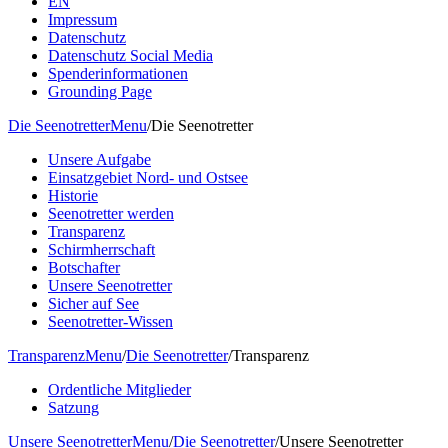
EN
Impressum
Datenschutz
Datenschutz Social Media
Spenderinformationen
Grounding Page
Die Seenotretter
Menu
/
Die Seenotretter
Unsere Aufgabe
Einsatzgebiet Nord- und Ostsee
Historie
Seenotretter werden
Transparenz
Schirmherrschaft
Botschafter
Unsere Seenotretter
Sicher auf See
Seenotretter-Wissen
Transparenz
Menu
/
Die Seenotretter
/
Transparenz
Ordentliche Mitglieder
Satzung
Unsere Seenotretter
Menu
/
Die Seenotretter
/
Unsere Seenotretter