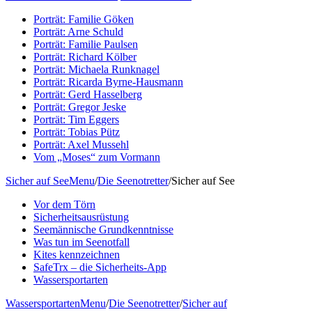
Porträt: Familie Göken
Porträt: Arne Schuld
Porträt: Familie Paulsen
Porträt: Richard Kölber
Porträt: Michaela Runknagel
Porträt: Ricarda Byrne-Hausmann
Porträt: Gerd Hasselberg
Porträt: Gregor Jeske
Porträt: Tim Eggers
Porträt: Tobias Pütz
Porträt: Axel Mussehl
Vom „Moses“ zum Vormann
Sicher auf See
Menu
/
Die Seenotretter
/
Sicher auf See
Vor dem Törn
Sicherheitsausrüstung
Seemännische Grundkenntnisse
Was tun im Seenotfall
Kites kennzeichnen
SafeTrx – die Sicherheits-App
Wassersportarten
Wassersportarten
Menu
/
Die Seenotretter
/
Sicher auf