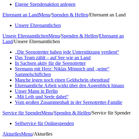
Eigene Spendenaktion anlegen
Ehrenamt an Land
Menu
/
Spenden & Helfen
/
Ehrenamt an Land
Unsere Ehrenamtlichen
Unsere Ehrenamtlichen
Menu
/
Spenden & Helfen
/
Ehrenamt an
Land
/
Unsere Ehrenamtlichen
„Die Seenotretter haben jede Unterstützung verdient“
Das Team zählt – auf See wie an Land
In Sachsen aktiv für die Seenotretter
Seemann mit Herz: Niklas Mönnich und „seine“
Sammelschiffchen
Manche legen noch einen Geldschein obendrauf
Ehrenamtliche Arbeit wirkt über den Augenblick hinaus
Unser Mann in Berlin
„Mit Leib und Seele dabei“
Vom großen Zusammenhalt in der Seenotretter-Familie
Service für Spender
Menu
/
Spenden & Helfen
/
Service für Spender
Selfservice für Onlinespenden
Aktuelles
Menu
/
Aktuelles