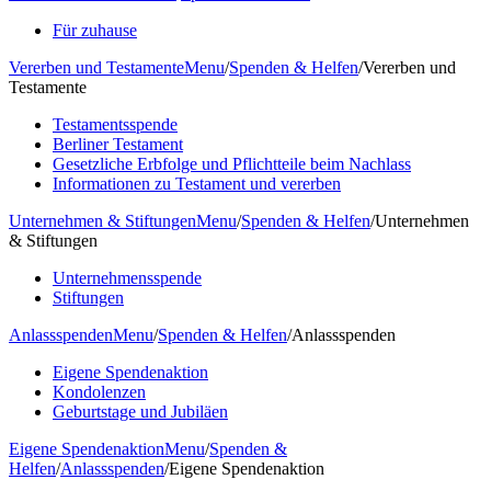
Für zuhause
Vererben und Testamente
Menu
/
Spenden & Helfen
/
Vererben und
Testamente
Testamentsspende
Berliner Testament
Gesetzliche Erbfolge und Pflichtteile beim Nachlass
Informationen zu Testament und vererben
Unternehmen & Stiftungen
Menu
/
Spenden & Helfen
/
Unternehmen
& Stiftungen
Unternehmensspende
Stiftungen
Anlassspenden
Menu
/
Spenden & Helfen
/
Anlassspenden
Eigene Spendenaktion
Kondolenzen
Geburtstage und Jubiläen
Eigene Spendenaktion
Menu
/
Spenden &
Helfen
/
Anlassspenden
/
Eigene Spendenaktion