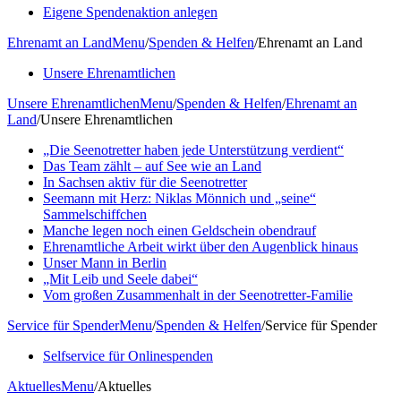
Eigene Spendenaktion anlegen
Ehrenamt an Land
Menu
/
Spenden & Helfen
/
Ehrenamt an Land
Unsere Ehrenamtlichen
Unsere Ehrenamtlichen
Menu
/
Spenden & Helfen
/
Ehrenamt an
Land
/
Unsere Ehrenamtlichen
„Die Seenotretter haben jede Unterstützung verdient“
Das Team zählt – auf See wie an Land
In Sachsen aktiv für die Seenotretter
Seemann mit Herz: Niklas Mönnich und „seine“
Sammelschiffchen
Manche legen noch einen Geldschein obendrauf
Ehrenamtliche Arbeit wirkt über den Augenblick hinaus
Unser Mann in Berlin
„Mit Leib und Seele dabei“
Vom großen Zusammenhalt in der Seenotretter-Familie
Service für Spender
Menu
/
Spenden & Helfen
/
Service für Spender
Selfservice für Onlinespenden
Aktuelles
Menu
/
Aktuelles