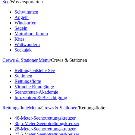
See
/
Wassersportarten
Schwimmen
Angeln
Windsurfen
Segeln
Motorboot fahren
Kites
Wattwandern
Seekajak
Crews & Stationen
Menu
/
Crews & Stationen
Rettungsleitstelle See
Stationen
Rettungsflotte
Virtuelle Rundgänge
Seenotretter-Akademie
Infozentren & Besichtigung
Rettungsflotte
Menu
/
Crews & Stationen
/
Rettungsflotte
46-Meter-Seenotrettungskreuzer
36,5-Meter-Seenotrettungskreuzer
28-Meter-Seenotrettungskreuzer
27,5-Meter-Seenotrettungskreuzer