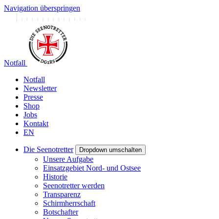
Navigation überspringen
Notfall
Notfall
Newsletter
Presse
Shop
Jobs
Kontakt
EN
Die Seenotretter
Dropdown umschalten
Unsere Aufgabe
Einsatzgebiet Nord- und Ostsee
Historie
Seenotretter werden
Transparenz
Schirmherrschaft
Botschafter