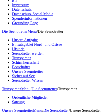
EN
Impressum
Datenschutz
Datenschutz Social Media
Spenderinformationen
Grounding Page
Die Seenotretter
Menu
/
Die Seenotretter
Unsere Aufgabe
Einsatzgebiet Nord- und Ostsee
Historie
Seenotretter werden
Transparenz
Schirmherrschaft
Botschafter
Unsere Seenotretter
Sicher auf See
Seenotretter-Wissen
Transparenz
Menu
/
Die Seenotretter
/
Transparenz
Ordentliche Mitglieder
Satzung
Unsere Seenotretter
Menu
/
Die Seenotretter
/
Unsere Seenotretter