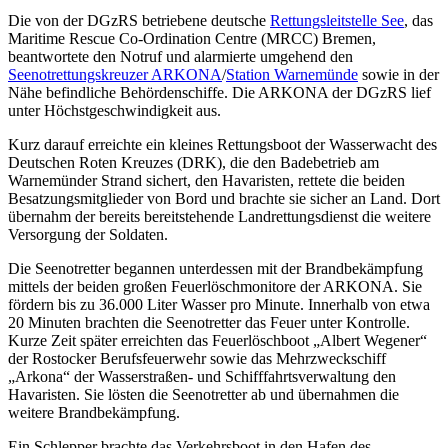
Die von der DGzRS betriebene deutsche
Rettungsleitstelle See
, das
Maritime Rescue Co-Ordination Centre (MRCC) Bremen,
beantwortete den Notruf und alarmierte umgehend den
Seenotrettungskreuzer ARKONA
/
Station Warnemünde
sowie in der
Nähe befindliche Behördenschiffe. Die ARKONA der DGzRS lief
unter Höchstgeschwindigkeit aus.
Kurz darauf erreichte ein kleines Rettungsboot der Wasserwacht des
Deutschen Roten Kreuzes (DRK), die den Badebetrieb am
Warnemünder Strand sichert, den Havaristen, rettete die beiden
Besatzungsmitglieder von Bord und brachte sie sicher an Land. Dort
übernahm der bereits bereitstehende Landrettungsdienst die weitere
Versorgung der Soldaten.
Die Seenotretter begannen unterdessen mit der Brandbekämpfung
mittels der beiden großen Feuerlöschmonitore der ARKONA. Sie
fördern bis zu 36.000 Liter Wasser pro Minute. Innerhalb von etwa
20 Minuten brachten die Seenotretter das Feuer unter Kontrolle.
Kurze Zeit später erreichten das Feuerlöschboot „Albert Wegener“
der Rostocker Berufsfeuerwehr sowie das Mehrzweckschiff
„Arkona“ der Wasserstraßen- und Schifffahrtsverwaltung den
Havaristen. Sie lösten die Seenotretter ab und übernahmen die
weitere Brandbekämpfung.
Ein Schlepper brachte das Verkehrsboot in den Hafen des