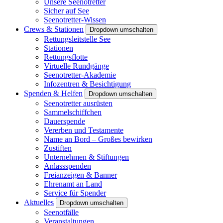
Unsere Seenotretter
Sicher auf See
Seenotretter-Wissen
Crews & Stationen
Dropdown umschalten
Rettungsleitstelle See
Stationen
Rettungsflotte
Virtuelle Rundgänge
Seenotretter-Akademie
Infozentren & Besichtigung
Spenden & Helfen
Dropdown umschalten
Seenotretter ausrüsten
Sammelschiffchen
Dauerspende
Vererben und Testamente
Name an Bord – Großes bewirken
Zustiften
Unternehmen & Stiftungen
Anlassspenden
Freianzeigen & Banner
Ehrenamt an Land
Service für Spender
Aktuelles
Dropdown umschalten
Seenotfälle
Veranstaltungen