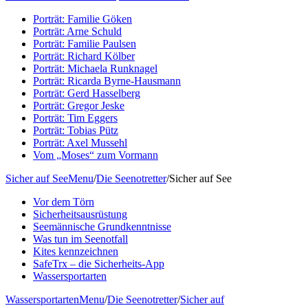
Porträt: Familie Göken
Porträt: Arne Schuld
Porträt: Familie Paulsen
Porträt: Richard Kölber
Porträt: Michaela Runknagel
Porträt: Ricarda Byrne-Hausmann
Porträt: Gerd Hasselberg
Porträt: Gregor Jeske
Porträt: Tim Eggers
Porträt: Tobias Pütz
Porträt: Axel Mussehl
Vom „Moses“ zum Vormann
Sicher auf See
Menu
/
Die Seenotretter
/
Sicher auf See
Vor dem Törn
Sicherheitsausrüstung
Seemännische Grundkenntnisse
Was tun im Seenotfall
Kites kennzeichnen
SafeTrx – die Sicherheits-App
Wassersportarten
Wassersportarten
Menu
/
Die Seenotretter
/
Sicher auf