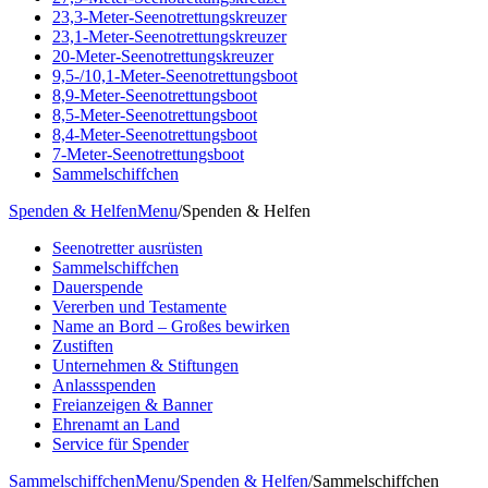
23,3-Meter-Seenotrettungskreuzer
23,1-Meter-Seenotrettungskreuzer
20-Meter-Seenotrettungskreuzer
9,5-/10,1-Meter-Seenotrettungsboot
8,9-Meter-Seenotrettungsboot
8,5-Meter-Seenotrettungsboot
8,4-Meter-Seenotrettungsboot
7-Meter-Seenotrettungsboot
Sammelschiffchen
Spenden & Helfen
Menu
/
Spenden & Helfen
Seenotretter ausrüsten
Sammelschiffchen
Dauerspende
Vererben und Testamente
Name an Bord – Großes bewirken
Zustiften
Unternehmen & Stiftungen
Anlassspenden
Freianzeigen & Banner
Ehrenamt an Land
Service für Spender
Sammelschiffchen
Menu
/
Spenden & Helfen
/
Sammelschiffchen