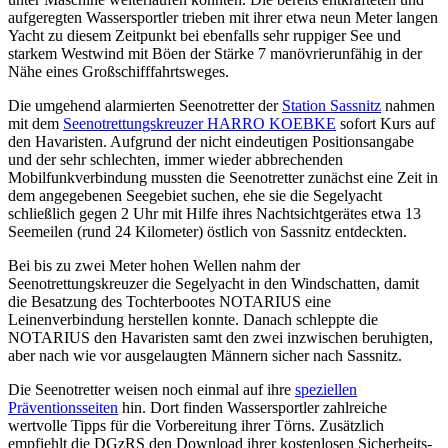
aufgeregten Wassersportler trieben mit ihrer etwa neun Meter langen
Yacht zu diesem Zeitpunkt bei ebenfalls sehr ruppiger See und
starkem Westwind mit Böen der Stärke 7 manövrierunfähig in der
Nähe eines Großschifffahrtsweges.
Die umgehend alarmierten Seenotretter der
Station Sassnitz
nahmen
mit dem
Seenotrettungskreuzer HARRO KOEBKE
sofort Kurs auf
den Havaristen. Aufgrund der nicht eindeutigen Positionsangabe
und der sehr schlechten, immer wieder abbrechenden
Mobilfunkverbindung mussten die Seenotretter zunächst eine Zeit in
dem angegebenen Seegebiet suchen, ehe sie die Segelyacht
schließlich gegen 2 Uhr mit Hilfe ihres Nachtsichtgerätes etwa 13
Seemeilen (rund 24 Kilometer) östlich von Sassnitz entdeckten.
Bei bis zu zwei Meter hohen Wellen nahm der
Seenotrettungskreuzer die Segelyacht in den Windschatten, damit
die Besatzung des Tochterbootes NOTARIUS eine
Leinenverbindung herstellen konnte. Danach schleppte die
NOTARIUS den Havaristen samt den zwei inzwischen beruhigten,
aber nach wie vor ausgelaugten Männern sicher nach Sassnitz.
Die Seenotretter weisen noch einmal auf ihre
speziellen
Präventionsseiten
hin. Dort finden Wassersportler zahlreiche
wertvolle Tipps für die Vorbereitung ihrer Törns. Zusätzlich
empfiehlt die DGzRS den Download ihrer kostenlosen Sicherheits-