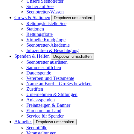
Unsere Seenotretter
Sicher auf See
Seenotretter-Wissen
Crews & Stationen
Dropdown umschalten
Rettungsleitstelle See
Stationen
Rettungsflotte
Virtuelle Rundgänge
Seenotretter-Akademie
Infozentren & Besichtigung
Spenden & Helfen
Dropdown umschalten
Seenotretter ausrüsten
Sammelschiffchen
Dauerspende
Vererben und Testamente
Name an Bord – Großes bewirken
Zustiften
Unternehmen & Stiftungen
Anlassspenden
Freianzeigen & Banner
Ehrenamt an Land
Service für Spender
Aktuelles
Dropdown umschalten
Seenotfälle
Veranstaltungen