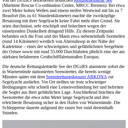
von der DGzRS betriebenen deutschen
Rettungsleitstelle See
(Maritime Rescue Co-ordination Centre, MRCC Bremen): Bei etwa
zwei Meter hohen Wellen und einem steifen Westwind mit bis zu 7
Beaufort (bis zu 61 Stundenkilometer) machte die zweiköpfige
Besatzung mit ihrer Segelyacht keine Fahrt mehr über Grund. Sie
seien durchnässt, sehr erschöpft und bräuchten wegen der
einsetzenden Dunkelheit dringend Hilfe. Zu diesem Zeitpunkt
befanden sich die Frau und der Mann etwa siebeneinhalb Seemeilen
(rund 14 Kilometer) westlich von Ahrenshoop in der Nähe der
Kadetrinne – eines der schwierigsten und gefährlichsten Seegebiete
der Ostsee sowie mit rund 55.000 Durchfahrten jährlich eine der am
stärksten befahrenen Großschifffahrtsstraßen Europas.
Die deutsche Rettungsleitstelle See der DGzRS alarmierte sofort die
in Warnemünde stationierten Seenotretter, die bereits wenige
Minuten später mit dem
Seenotrettungskreuzer ARKONA
zur
Segelyacht ausliefen. Vor Ort stellten sie trotz schwieriger
Bedingungen sehr schnell eine Leinenverbindung her und befreiten
die Segler aus ihrer gefährlichen Lage. Anschließend brachten die
Seenotretter die etwa zehn Meter lange Segelyacht und ihre
erleichterte Besatzung sicher in den Hafen von Warnemünde. Die
Schleppreise dauerte aufgrund der rauen See rund dreieinhalb
Stunden.