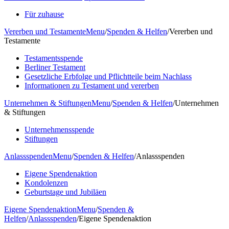
Für zuhause
Vererben und Testamente
Menu
/
Spenden & Helfen
/
Vererben und
Testamente
Testamentsspende
Berliner Testament
Gesetzliche Erbfolge und Pflichtteile beim Nachlass
Informationen zu Testament und vererben
Unternehmen & Stiftungen
Menu
/
Spenden & Helfen
/
Unternehmen
& Stiftungen
Unternehmensspende
Stiftungen
Anlassspenden
Menu
/
Spenden & Helfen
/
Anlassspenden
Eigene Spendenaktion
Kondolenzen
Geburtstage und Jubiläen
Eigene Spendenaktion
Menu
/
Spenden &
Helfen
/
Anlassspenden
/
Eigene Spendenaktion