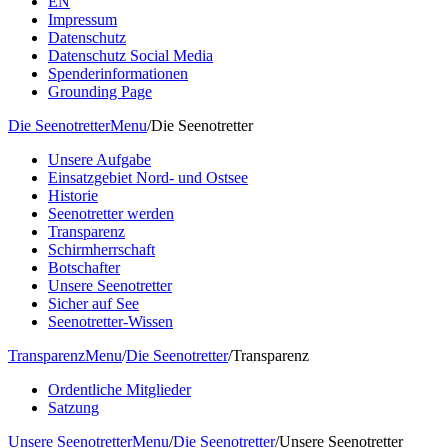
EN
Impressum
Datenschutz
Datenschutz Social Media
Spenderinformationen
Grounding Page
Die Seenotretter
Menu
/
Die Seenotretter
Unsere Aufgabe
Einsatzgebiet Nord- und Ostsee
Historie
Seenotretter werden
Transparenz
Schirmherrschaft
Botschafter
Unsere Seenotretter
Sicher auf See
Seenotretter-Wissen
Transparenz
Menu
/
Die Seenotretter
/
Transparenz
Ordentliche Mitglieder
Satzung
Unsere Seenotretter
Menu
/
Die Seenotretter
/
Unsere Seenotretter