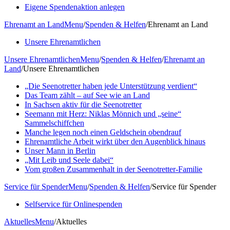
Eigene Spendenaktion anlegen
Ehrenamt an Land
Menu
/
Spenden & Helfen
/
Ehrenamt an Land
Unsere Ehrenamtlichen
Unsere Ehrenamtlichen
Menu
/
Spenden & Helfen
/
Ehrenamt an
Land
/
Unsere Ehrenamtlichen
„Die Seenotretter haben jede Unterstützung verdient“
Das Team zählt – auf See wie an Land
In Sachsen aktiv für die Seenotretter
Seemann mit Herz: Niklas Mönnich und „seine“
Sammelschiffchen
Manche legen noch einen Geldschein obendrauf
Ehrenamtliche Arbeit wirkt über den Augenblick hinaus
Unser Mann in Berlin
„Mit Leib und Seele dabei“
Vom großen Zusammenhalt in der Seenotretter-Familie
Service für Spender
Menu
/
Spenden & Helfen
/
Service für Spender
Selfservice für Onlinespenden
Aktuelles
Menu
/
Aktuelles