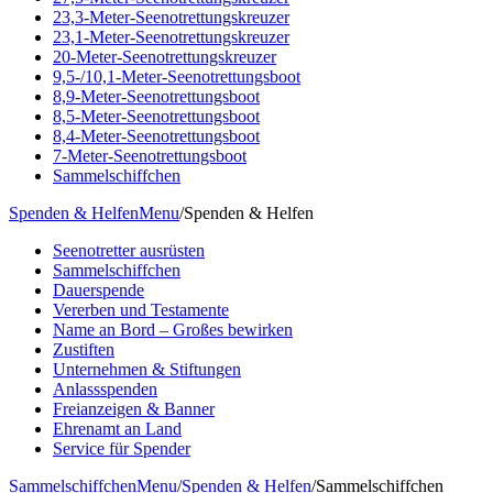
23,3-Meter-Seenotrettungskreuzer
23,1-Meter-Seenotrettungskreuzer
20-Meter-Seenotrettungskreuzer
9,5-/10,1-Meter-Seenotrettungsboot
8,9-Meter-Seenotrettungsboot
8,5-Meter-Seenotrettungsboot
8,4-Meter-Seenotrettungsboot
7-Meter-Seenotrettungsboot
Sammelschiffchen
Spenden & Helfen
Menu
/
Spenden & Helfen
Seenotretter ausrüsten
Sammelschiffchen
Dauerspende
Vererben und Testamente
Name an Bord – Großes bewirken
Zustiften
Unternehmen & Stiftungen
Anlassspenden
Freianzeigen & Banner
Ehrenamt an Land
Service für Spender
Sammelschiffchen
Menu
/
Spenden & Helfen
/
Sammelschiffchen