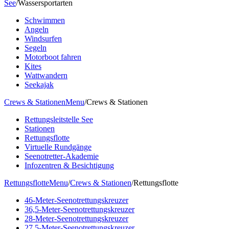
See
/
Wassersportarten
Schwimmen
Angeln
Windsurfen
Segeln
Motorboot fahren
Kites
Wattwandern
Seekajak
Crews & Stationen
Menu
/
Crews & Stationen
Rettungsleitstelle See
Stationen
Rettungsflotte
Virtuelle Rundgänge
Seenotretter-Akademie
Infozentren & Besichtigung
Rettungsflotte
Menu
/
Crews & Stationen
/
Rettungsflotte
46-Meter-Seenotrettungskreuzer
36,5-Meter-Seenotrettungskreuzer
28-Meter-Seenotrettungskreuzer
27,5-Meter-Seenotrettungskreuzer