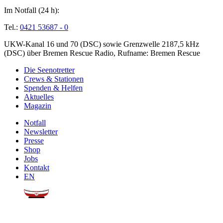
Im Notfall (24 h):
Tel.:
0421 53687 - 0
UKW-Kanal 16 und 70 (DSC) sowie Grenzwelle 2187,5 kHz
(DSC) über Bremen Rescue Radio, Rufname: Bremen Rescue
Die Seenotretter
Crews & Stationen
Spenden & Helfen
Aktuelles
Magazin
Notfall
Newsletter
Presse
Shop
Jobs
Kontakt
EN
Sie möchten uns helfen?
Wir freuen uns über Ihre
Spende
.