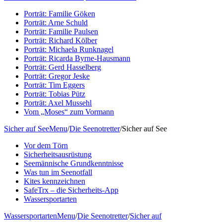
Porträt: Familie Göken
Porträt: Arne Schuld
Porträt: Familie Paulsen
Porträt: Richard Kölber
Porträt: Michaela Runknagel
Porträt: Ricarda Byrne-Hausmann
Porträt: Gerd Hasselberg
Porträt: Gregor Jeske
Porträt: Tim Eggers
Porträt: Tobias Pütz
Porträt: Axel Mussehl
Vom „Moses“ zum Vormann
Sicher auf See
Menu
/
Die Seenotretter
/
Sicher auf See
Vor dem Törn
Sicherheitsausrüstung
Seemännische Grundkenntnisse
Was tun im Seenotfall
Kites kennzeichnen
SafeTrx – die Sicherheits-App
Wassersportarten
Wassersportarten
Menu
/
Die Seenotretter
/
Sicher auf