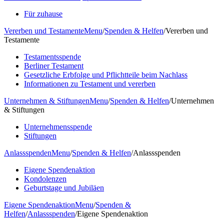
Für zuhause
Vererben und Testamente
Menu
/
Spenden & Helfen
/
Vererben und
Testamente
Testamentsspende
Berliner Testament
Gesetzliche Erbfolge und Pflichtteile beim Nachlass
Informationen zu Testament und vererben
Unternehmen & Stiftungen
Menu
/
Spenden & Helfen
/
Unternehmen
& Stiftungen
Unternehmensspende
Stiftungen
Anlassspenden
Menu
/
Spenden & Helfen
/
Anlassspenden
Eigene Spendenaktion
Kondolenzen
Geburtstage und Jubiläen
Eigene Spendenaktion
Menu
/
Spenden &
Helfen
/
Anlassspenden
/
Eigene Spendenaktion