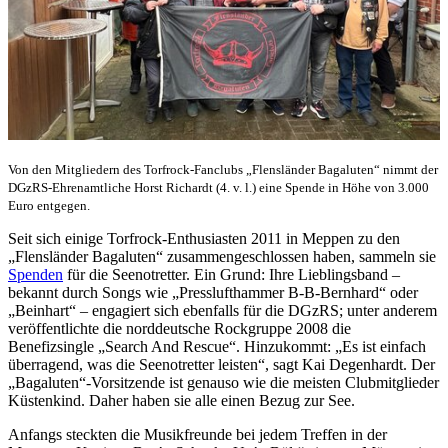
Von den Mitgliedern des Torfrock-Fanclubs „Flensländer Bagaluten“ nimmt der
DGzRS-Ehrenamtliche Horst Richardt (4. v. l.) eine Spende in Höhe von 3.000
Euro entgegen.
Seit sich einige Torfrock-Enthusiasten 2011 in Meppen zu den
„Flensländer Bagaluten“ zusammengeschlossen haben, sammeln sie
Spenden
für die Seenotretter. Ein Grund: Ihre Lieblingsband –
bekannt durch Songs wie „Presslufthammer B-B-Bernhard“ oder
„Beinhart“ – engagiert sich ebenfalls für die DGzRS; unter anderem
veröffentlichte die norddeutsche Rockgruppe 2008 die
Benefizsingle „Search And Rescue“. Hinzukommt: „Es ist einfach
überragend, was die Seenotretter leisten“, sagt Kai Degenhardt. Der
„Bagaluten“-Vorsitzende ist genauso wie die meisten Clubmitglieder
Küstenkind. Daher haben sie alle einen Bezug zur See.
Anfangs steckten die Musikfreunde bei jedem Treffen in der