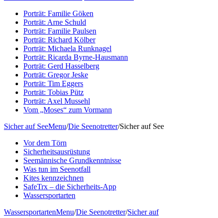
Porträt: Familie Göken
Porträt: Arne Schuld
Porträt: Familie Paulsen
Porträt: Richard Kölber
Porträt: Michaela Runknagel
Porträt: Ricarda Byrne-Hausmann
Porträt: Gerd Hasselberg
Porträt: Gregor Jeske
Porträt: Tim Eggers
Porträt: Tobias Pütz
Porträt: Axel Mussehl
Vom „Moses“ zum Vormann
Sicher auf See
Menu
/
Die Seenotretter
/
Sicher auf See
Vor dem Törn
Sicherheitsausrüstung
Seemännische Grundkenntnisse
Was tun im Seenotfall
Kites kennzeichnen
SafeTrx – die Sicherheits-App
Wassersportarten
Wassersportarten
Menu
/
Die Seenotretter
/
Sicher auf