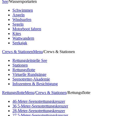
See
/
Wassersportarten
Schwimmen
Angeln
Windsurfen
Segeln
Motorboot fahren
Kites
Wattwandern
Seekajak
Crews & Stationen
Menu
/
Crews & Stationen
Rettungsleitstelle See
Stationen
Rettungsflotte
Virtuelle Rundgänge
Seenotretter-Akademie
Infozentren & Besichtigung
Rettungsflotte
Menu
/
Crews & Stationen
/
Rettungsflotte
46-Meter-Seenotrettungskreuzer
36,5-Meter-Seenotrettungskreuzer
28-Meter-Seenotrettungskreuzer
27,5-Meter-Seenotrettungskreuzer