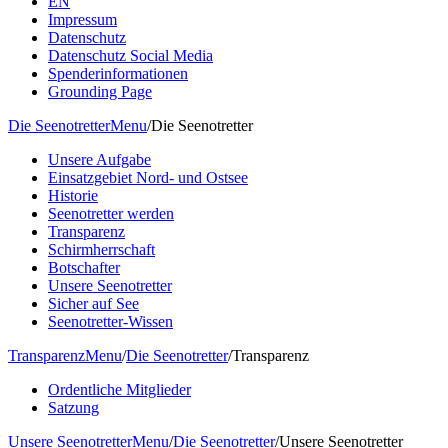
EN
Impressum
Datenschutz
Datenschutz Social Media
Spenderinformationen
Grounding Page
Die Seenotretter
Menu
/
Die Seenotretter
Unsere Aufgabe
Einsatzgebiet Nord- und Ostsee
Historie
Seenotretter werden
Transparenz
Schirmherrschaft
Botschafter
Unsere Seenotretter
Sicher auf See
Seenotretter-Wissen
Transparenz
Menu
/
Die Seenotretter
/
Transparenz
Ordentliche Mitglieder
Satzung
Unsere Seenotretter
Menu
/
Die Seenotretter
/
Unsere Seenotretter