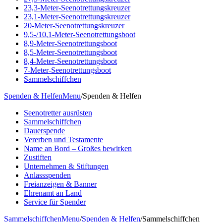
23,3-Meter-Seenotrettungskreuzer
23,1-Meter-Seenotrettungskreuzer
20-Meter-Seenotrettungskreuzer
9,5-/10,1-Meter-Seenotrettungsboot
8,9-Meter-Seenotrettungsboot
8,5-Meter-Seenotrettungsboot
8,4-Meter-Seenotrettungsboot
7-Meter-Seenotrettungsboot
Sammelschiffchen
Spenden & Helfen
Menu
/
Spenden & Helfen
Seenotretter ausrüsten
Sammelschiffchen
Dauerspende
Vererben und Testamente
Name an Bord – Großes bewirken
Zustiften
Unternehmen & Stiftungen
Anlassspenden
Freianzeigen & Banner
Ehrenamt an Land
Service für Spender
Sammelschiffchen
Menu
/
Spenden & Helfen
/
Sammelschiffchen