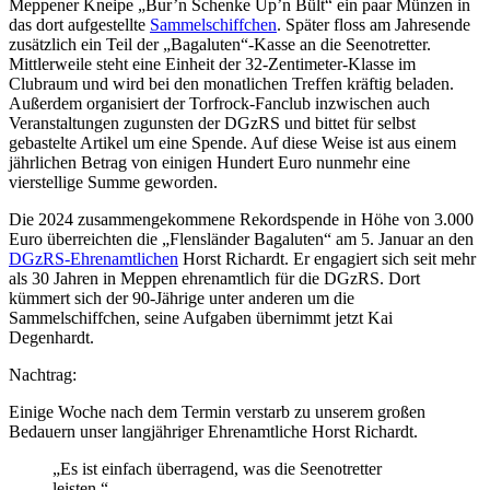
Meppener Kneipe „Bur’n Schenke Up’n Bült“ ein paar Münzen in
das dort aufgestellte
Sammelschiffchen
. Später floss am Jahresende
zusätzlich ein Teil der „Bagaluten“-Kasse an die Seenotretter.
Mittlerweile steht eine Einheit der 32-Zentimeter-Klasse im
Clubraum und wird bei den monatlichen Treffen kräftig beladen.
Außerdem organisiert der Torfrock-Fanclub inzwischen auch
Veranstaltungen zugunsten der DGzRS und bittet für selbst
gebastelte Artikel um eine Spende. Auf diese Weise ist aus einem
jährlichen Betrag von einigen Hundert Euro nunmehr eine
vierstellige Summe geworden.
Die 2024 zusammengekommene Rekordspende in Höhe von 3.000
Euro überreichten die „Flensländer Bagaluten“ am 5. Januar an den
DGzRS-Ehrenamtlichen
Horst Richardt. Er engagiert sich seit mehr
als 30 Jahren in Meppen ehrenamtlich für die DGzRS. Dort
kümmert sich der 90-Jährige unter anderen um die
Sammelschiffchen, seine Aufgaben übernimmt jetzt Kai
Degenhardt.
Nachtrag:
Einige Woche nach dem Termin verstarb zu unserem großen
Bedauern unser langjähriger Ehrenamtliche Horst Richardt.
„Es ist einfach überragend, was die Seenotretter
leisten.“