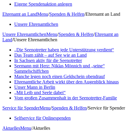
Eigene Spendenaktion anlegen
Ehrenamt an Land
Menu
/
Spenden & Helfen
/
Ehrenamt an Land
Unsere Ehrenamtlichen
Unsere Ehrenamtlichen
Menu
/
Spenden & Helfen
/
Ehrenamt an
Land
/
Unsere Ehrenamtlichen
„Die Seenotretter haben jede Unterstützung verdient“
Das Team zählt – auf See wie an Land
In Sachsen aktiv für die Seenotretter
Seemann mit Herz: Niklas Mönnich und „seine“
Sammelschiffchen
Manche legen noch einen Geldschein obendrauf
Ehrenamtliche Arbeit wirkt über den Augenblick hinaus
Unser Mann in Berlin
„Mit Leib und Seele dabei“
Vom großen Zusammenhalt in der Seenotretter-Familie
Service für Spender
Menu
/
Spenden & Helfen
/
Service für Spender
Selfservice für Onlinespenden
Aktuelles
Menu
/
Aktuelles