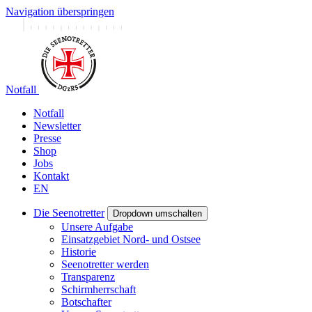
Navigation überspringen
Notfall
Notfall
Newsletter
Presse
Shop
Jobs
Kontakt
EN
Die Seenotretter
Dropdown umschalten
Unsere Aufgabe
Einsatzgebiet Nord- und Ostsee
Historie
Seenotretter werden
Transparenz
Schirmherrschaft
Botschafter