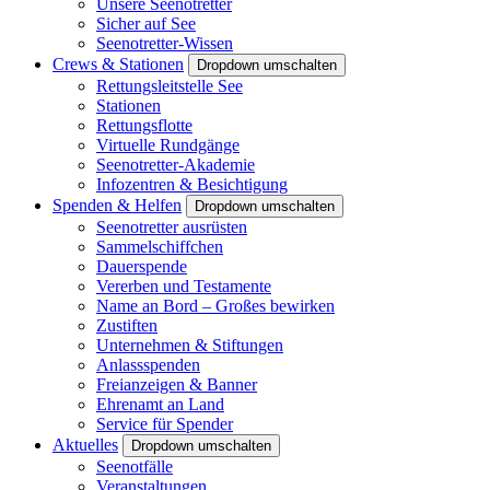
Unsere Seenotretter
Sicher auf See
Seenotretter-Wissen
Crews & Stationen
Dropdown umschalten
Rettungsleitstelle See
Stationen
Rettungsflotte
Virtuelle Rundgänge
Seenotretter-Akademie
Infozentren & Besichtigung
Spenden & Helfen
Dropdown umschalten
Seenotretter ausrüsten
Sammelschiffchen
Dauerspende
Vererben und Testamente
Name an Bord – Großes bewirken
Zustiften
Unternehmen & Stiftungen
Anlassspenden
Freianzeigen & Banner
Ehrenamt an Land
Service für Spender
Aktuelles
Dropdown umschalten
Seenotfälle
Veranstaltungen