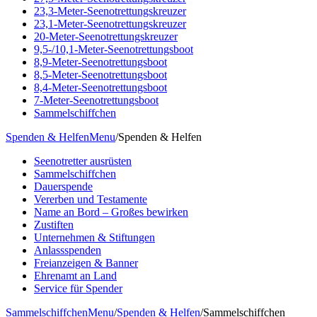
23,3-Meter-Seenotrettungskreuzer
23,1-Meter-Seenotrettungskreuzer
20-Meter-Seenotrettungskreuzer
9,5-/10,1-Meter-Seenotrettungsboot
8,9-Meter-Seenotrettungsboot
8,5-Meter-Seenotrettungsboot
8,4-Meter-Seenotrettungsboot
7-Meter-Seenotrettungsboot
Sammelschiffchen
Spenden & Helfen
Menu
/
Spenden & Helfen
Seenotretter ausrüsten
Sammelschiffchen
Dauerspende
Vererben und Testamente
Name an Bord – Großes bewirken
Zustiften
Unternehmen & Stiftungen
Anlassspenden
Freianzeigen & Banner
Ehrenamt an Land
Service für Spender
Sammelschiffchen
Menu
/
Spenden & Helfen
/
Sammelschiffchen