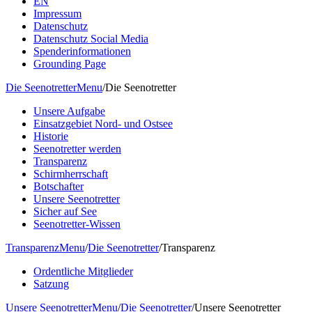
EN
Impressum
Datenschutz
Datenschutz Social Media
Spenderinformationen
Grounding Page
Die Seenotretter
Menu
/
Die Seenotretter
Unsere Aufgabe
Einsatzgebiet Nord- und Ostsee
Historie
Seenotretter werden
Transparenz
Schirmherrschaft
Botschafter
Unsere Seenotretter
Sicher auf See
Seenotretter-Wissen
Transparenz
Menu
/
Die Seenotretter
/
Transparenz
Ordentliche Mitglieder
Satzung
Unsere Seenotretter
Menu
/
Die Seenotretter
/
Unsere Seenotretter