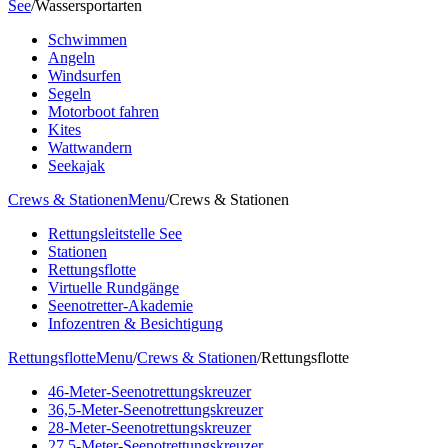
See
/
Wassersportarten
Schwimmen
Angeln
Windsurfen
Segeln
Motorboot fahren
Kites
Wattwandern
Seekajak
Crews & Stationen
Menu
/
Crews & Stationen
Rettungsleitstelle See
Stationen
Rettungsflotte
Virtuelle Rundgänge
Seenotretter-Akademie
Infozentren & Besichtigung
Rettungsflotte
Menu
/
Crews & Stationen
/
Rettungsflotte
46-Meter-Seenotrettungskreuzer
36,5-Meter-Seenotrettungskreuzer
28-Meter-Seenotrettungskreuzer
27,5-Meter-Seenotrettungskreuzer