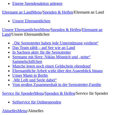
Eigene Spendenaktion anlegen
Ehrenamt an Land
Menu
/
Spenden & Helfen
/
Ehrenamt an Land
Unsere Ehrenamtlichen
Unsere Ehrenamtlichen
Menu
/
Spenden & Helfen
/
Ehrenamt an
Land
/
Unsere Ehrenamtlichen
„Die Seenotretter haben jede Unterstützung verdient“
Das Team zählt – auf See wie an Land
In Sachsen aktiv für die Seenotretter
Seemann mit Herz: Niklas Mönnich und „seine“
Sammelschiffchen
Manche legen noch einen Geldschein obendrauf
Ehrenamtliche Arbeit wirkt über den Augenblick hinaus
Unser Mann in Berlin
„Mit Leib und Seele dabei“
Vom großen Zusammenhalt in der Seenotretter-Familie
Service für Spender
Menu
/
Spenden & Helfen
/
Service für Spender
Selfservice für Onlinespenden
Aktuelles
Menu
/
Aktuelles