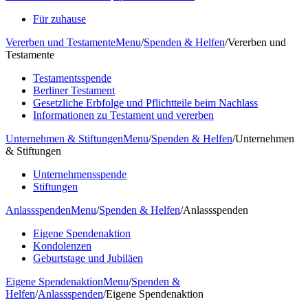
Für zuhause
Vererben und Testamente
Menu
/
Spenden & Helfen
/
Vererben und
Testamente
Testamentsspende
Berliner Testament
Gesetzliche Erbfolge und Pflichtteile beim Nachlass
Informationen zu Testament und vererben
Unternehmen & Stiftungen
Menu
/
Spenden & Helfen
/
Unternehmen
& Stiftungen
Unternehmensspende
Stiftungen
Anlassspenden
Menu
/
Spenden & Helfen
/
Anlassspenden
Eigene Spendenaktion
Kondolenzen
Geburtstage und Jubiläen
Eigene Spendenaktion
Menu
/
Spenden &
Helfen
/
Anlassspenden
/
Eigene Spendenaktion