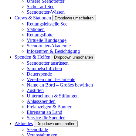
Unsere Seenotretter
Sicher auf See
Seenotretter-Wissen
Crews & Stationen
Dropdown umschalten
Rettungsleitstelle See
Stationen
Rettungsflotte
Virtuelle Rundgänge
Seenotretter-Akademie
Infozentren & Besichtigung
Spenden & Helfen
Dropdown umschalten
Seenotretter ausrüsten
Sammelschiffchen
Dauerspende
Vererben und Testamente
Name an Bord – Großes bewirken
Zustiften
Unternehmen & Stiftungen
Anlassspenden
Freianzeigen & Banner
Ehrenamt an Land
Service für Spender
Aktuelles
Dropdown umschalten
Seenotfälle
Veranstaltungen