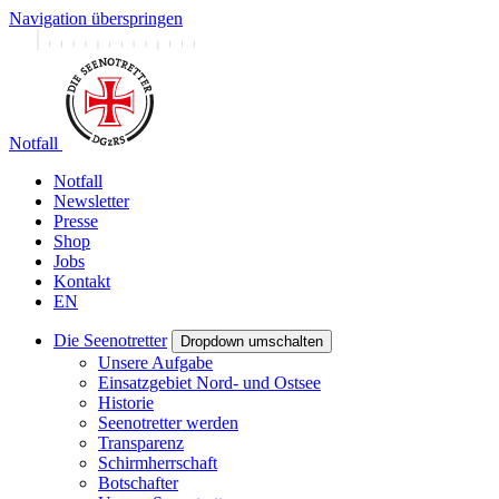
Navigation überspringen
Notfall
Notfall
Newsletter
Presse
Shop
Jobs
Kontakt
EN
Die Seenotretter
Dropdown umschalten
Unsere Aufgabe
Einsatzgebiet Nord- und Ostsee
Historie
Seenotretter werden
Transparenz
Schirmherrschaft
Botschafter