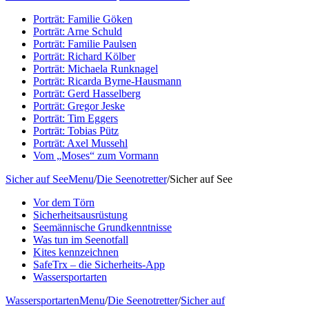
Porträt: Familie Göken
Porträt: Arne Schuld
Porträt: Familie Paulsen
Porträt: Richard Kölber
Porträt: Michaela Runknagel
Porträt: Ricarda Byrne-Hausmann
Porträt: Gerd Hasselberg
Porträt: Gregor Jeske
Porträt: Tim Eggers
Porträt: Tobias Pütz
Porträt: Axel Mussehl
Vom „Moses“ zum Vormann
Sicher auf See
Menu
/
Die Seenotretter
/
Sicher auf See
Vor dem Törn
Sicherheitsausrüstung
Seemännische Grundkenntnisse
Was tun im Seenotfall
Kites kennzeichnen
SafeTrx – die Sicherheits-App
Wassersportarten
Wassersportarten
Menu
/
Die Seenotretter
/
Sicher auf