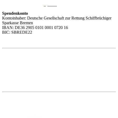
Wir freuen uns über Ihre
Spende
.
Spendenkonto
Kontoinhaber: Deutsche Gesellschaft zur Rettung Schiffbrüchiger
Sparkasse Bremen
IBAN: DE36 2905 0101 0001 0720 16
BIC: SBREDE22
Weitere Themen
Social Media