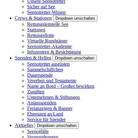
Unsere Seenotretter
Sicher auf See
Seenotretter-Wissen
Crews & Stationen
Dropdown umschalten
Rettungsleitstelle See
Stationen
Rettungsflotte
Virtuelle Rundgänge
Seenotretter-Akademie
Infozentren & Besichtigung
Spenden & Helfen
Dropdown umschalten
Seenotretter ausrüsten
Sammelschiffchen
Dauerspende
Vererben und Testamente
Name an Bord – Großes bewirken
Zustiften
Unternehmen & Stiftungen
Anlassspenden
Freianzeigen & Banner
Ehrenamt an Land
Service für Spender
Aktuelles
Dropdown umschalten
Seenotfälle
Veranstaltungen