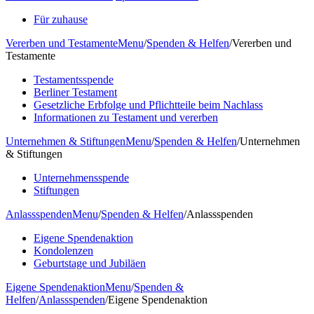
Für zuhause
Vererben und Testamente
Menu
/
Spenden & Helfen
/
Vererben und
Testamente
Testamentsspende
Berliner Testament
Gesetzliche Erbfolge und Pflichtteile beim Nachlass
Informationen zu Testament und vererben
Unternehmen & Stiftungen
Menu
/
Spenden & Helfen
/
Unternehmen
& Stiftungen
Unternehmensspende
Stiftungen
Anlassspenden
Menu
/
Spenden & Helfen
/
Anlassspenden
Eigene Spendenaktion
Kondolenzen
Geburtstage und Jubiläen
Eigene Spendenaktion
Menu
/
Spenden &
Helfen
/
Anlassspenden
/
Eigene Spendenaktion