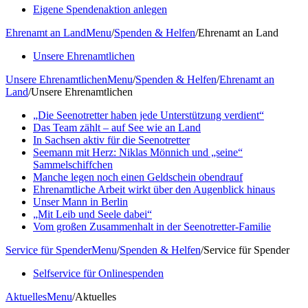
Eigene Spendenaktion anlegen
Ehrenamt an Land
Menu
/
Spenden & Helfen
/
Ehrenamt an Land
Unsere Ehrenamtlichen
Unsere Ehrenamtlichen
Menu
/
Spenden & Helfen
/
Ehrenamt an
Land
/
Unsere Ehrenamtlichen
„Die Seenotretter haben jede Unterstützung verdient“
Das Team zählt – auf See wie an Land
In Sachsen aktiv für die Seenotretter
Seemann mit Herz: Niklas Mönnich und „seine“
Sammelschiffchen
Manche legen noch einen Geldschein obendrauf
Ehrenamtliche Arbeit wirkt über den Augenblick hinaus
Unser Mann in Berlin
„Mit Leib und Seele dabei“
Vom großen Zusammenhalt in der Seenotretter-Familie
Service für Spender
Menu
/
Spenden & Helfen
/
Service für Spender
Selfservice für Onlinespenden
Aktuelles
Menu
/
Aktuelles