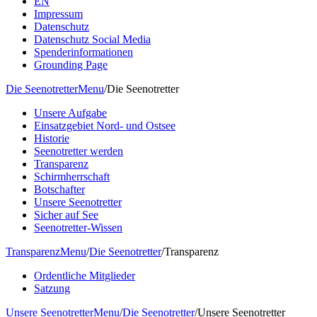
EN
Impressum
Datenschutz
Datenschutz Social Media
Spenderinformationen
Grounding Page
Die Seenotretter
Menu
/
Die Seenotretter
Unsere Aufgabe
Einsatzgebiet Nord- und Ostsee
Historie
Seenotretter werden
Transparenz
Schirmherrschaft
Botschafter
Unsere Seenotretter
Sicher auf See
Seenotretter-Wissen
Transparenz
Menu
/
Die Seenotretter
/
Transparenz
Ordentliche Mitglieder
Satzung
Unsere Seenotretter
Menu
/
Die Seenotretter
/
Unsere Seenotretter