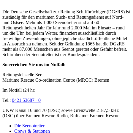
Über die Seenotretter
Die Deutsche Gesellschaft zur Rettung Schiffbrüchiger (DGzRS) ist
zuständig für den maritimen Such- und Rettungsdienst auf Nord-
und Ostsee. Mehr als 1.000 Seenotretter sind auf 60
Rettungseinheiten Jahr für Jahr rund 2.000 Mal im Einsatz – rund
um die Uhr, bei jedem Wetter, finanziert ausschließlich durch
freiwillige Zuwendungen, ohne jegliche staatlich-öffentliche Mittel
in Anspruch zu nehmen. Seit der Gründung 1865 hat die DGzRS
mehr als 87.000 Menschen aus Seenot gerettet oder Gefahr befreit.
Schirmherr der Seenotretter ist der Bundespräsident.
So erreichen Sie uns im Notfall:
Rettungsleitstelle See
Maritime Rescue Co-ordination Centre (MRCC) Bremen
Im Notfall (24 h):
Tel.:
0421 53687 - 0
UKW-Kanal 16 und 70 (DSC) sowie Grenzwelle 2187,5 kHz
(DSC) über Bremen Rescue Radio, Rufname: Bremen Rescue
Die Seenotretter
Crews & Stationen