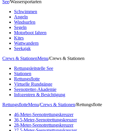
See
/
Wassersportarten
Schwimmen
Angeln
Windsurfen
Segeln
Motorboot fahren
Kites
Wattwandern
Seekajak
Crews & Stationen
Menu
/
Crews & Stationen
Rettungsleitstelle See
Stationen
Rettungsflotte
Virtuelle Rundgänge
Seenotretter-Akademie
Infozentren & Besichtigung
Rettungsflotte
Menu
/
Crews & Stationen
/
Rettungsflotte
46-Meter-Seenotrettungskreuzer
36,5-Meter-Seenotrettungskreuzer
28-Meter-Seenotrettungskreuzer
27,5-Meter-Seenotrettungskreuzer