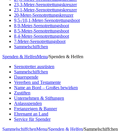
23,3-Meter-Seenotrettungskreuzer
23,1-Meter-Seenotrettungskreuzer
20-Meter-Seenotrettungskreuzer
9,5-/10,1-Meter-Seenotrettungsboot
8,9-Meter-Seenotrettungsboot
8,5-Meter-Seenotrettungsboot
8,4-Meter-Seenotrettungsboot
7-Meter-Seenotrettungsboot
Sammelschiffchen
Spenden & Helfen
Menu
/
Spenden & Helfen
Seenotretter ausrüsten
Sammelschiffchen
Dauerspende
Vererben und Testamente
Name an Bord – Großes bewirken
Zustiften
Unternehmen & Stiftungen
Anlassspenden
Freianzeigen & Banner
Ehrenamt an Land
Service für Spender
Sammelschiffchen
Menu
/
Spenden & Helfen
/
Sammelschiffchen