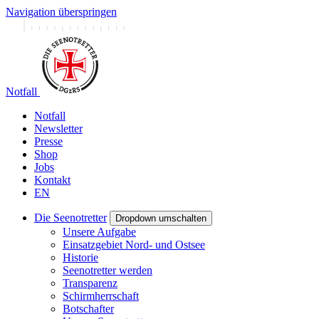
Navigation überspringen
Notfall
Notfall
Newsletter
Presse
Shop
Jobs
Kontakt
EN
Die Seenotretter
Dropdown umschalten
Unsere Aufgabe
Einsatzgebiet Nord- und Ostsee
Historie
Seenotretter werden
Transparenz
Schirmherrschaft
Botschafter