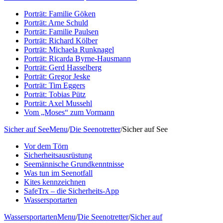
Porträt: Familie Göken
Porträt: Arne Schuld
Porträt: Familie Paulsen
Porträt: Richard Kölber
Porträt: Michaela Runknagel
Porträt: Ricarda Byrne-Hausmann
Porträt: Gerd Hasselberg
Porträt: Gregor Jeske
Porträt: Tim Eggers
Porträt: Tobias Pütz
Porträt: Axel Mussehl
Vom „Moses“ zum Vormann
Sicher auf See
Menu
/
Die Seenotretter
/
Sicher auf See
Vor dem Törn
Sicherheitsausrüstung
Seemännische Grundkenntnisse
Was tun im Seenotfall
Kites kennzeichnen
SafeTrx – die Sicherheits-App
Wassersportarten
Wassersportarten
Menu
/
Die Seenotretter
/
Sicher auf