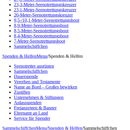
23,3-Meter-Seenotrettungskreuzer
23,1-Meter-Seenotrettungskreuzer
20-Meter-Seenotrettungskreuzer
9,5-/10,1-Meter-Seenotrettungsboot
8,9-Meter-Seenotrettungsboot
8,5-Meter-Seenotrettungsboot
8,4-Meter-Seenotrettungsboot
7-Meter-Seenotrettungsboot
Sammelschiffchen
Spenden & Helfen
Menu
/
Spenden & Helfen
Seenotretter ausrüsten
Sammelschiffchen
Dauerspende
Vererben und Testamente
Name an Bord – Großes bewirken
Zustiften
Unternehmen & Stiftungen
Anlassspenden
Freianzeigen & Banner
Ehrenamt an Land
Service für Spender
Sammelschiffchen
Menu
/
Spenden & Helfen
/
Sammelschiffchen