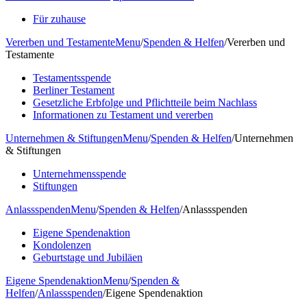
Für zuhause
Vererben und Testamente
Menu
/
Spenden & Helfen
/
Vererben und
Testamente
Testamentsspende
Berliner Testament
Gesetzliche Erbfolge und Pflichtteile beim Nachlass
Informationen zu Testament und vererben
Unternehmen & Stiftungen
Menu
/
Spenden & Helfen
/
Unternehmen
& Stiftungen
Unternehmensspende
Stiftungen
Anlassspenden
Menu
/
Spenden & Helfen
/
Anlassspenden
Eigene Spendenaktion
Kondolenzen
Geburtstage und Jubiläen
Eigene Spendenaktion
Menu
/
Spenden &
Helfen
/
Anlassspenden
/
Eigene Spendenaktion