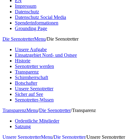
EN
Impressum
Datenschutz
Datenschutz Social Media
Spenderinformationen
Grounding Page
Die Seenotretter
Menu
/
Die Seenotretter
Unsere Aufgabe
Einsatzgebiet Nord- und Ostsee
Historie
Seenotretter werden
Transparenz
Schirmherrschaft
Botschafter
Unsere Seenotretter
Sicher auf See
Seenotretter-Wissen
Transparenz
Menu
/
Die Seenotretter
/
Transparenz
Ordentliche Mitglieder
Satzung
Unsere Seenotretter
Menu
/
Die Seenotretter
/
Unsere Seenotretter