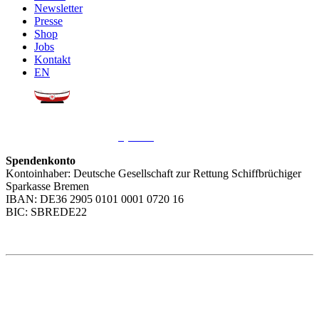
Newsletter
Presse
Shop
Jobs
Kontakt
EN
Sie möchten uns helfen?
Wir freuen uns über Ihre
Spende
.
Spendenkonto
Kontoinhaber: Deutsche Gesellschaft zur Rettung Schiffbrüchiger
Sparkasse Bremen
IBAN: DE36 2905 0101 0001 0720 16
BIC: SBREDE22
Weitere Themen
Social Media