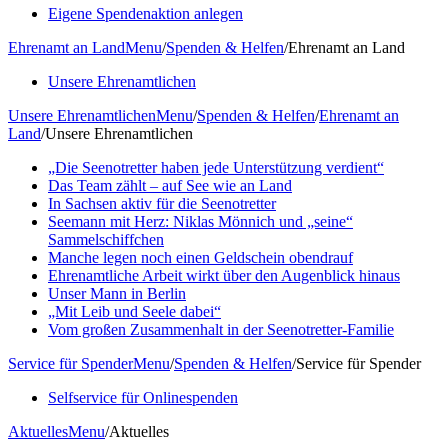
Eigene Spendenaktion anlegen
Ehrenamt an Land
Menu
/
Spenden & Helfen
/
Ehrenamt an Land
Unsere Ehrenamtlichen
Unsere Ehrenamtlichen
Menu
/
Spenden & Helfen
/
Ehrenamt an
Land
/
Unsere Ehrenamtlichen
„Die Seenotretter haben jede Unterstützung verdient“
Das Team zählt – auf See wie an Land
In Sachsen aktiv für die Seenotretter
Seemann mit Herz: Niklas Mönnich und „seine“
Sammelschiffchen
Manche legen noch einen Geldschein obendrauf
Ehrenamtliche Arbeit wirkt über den Augenblick hinaus
Unser Mann in Berlin
„Mit Leib und Seele dabei“
Vom großen Zusammenhalt in der Seenotretter-Familie
Service für Spender
Menu
/
Spenden & Helfen
/
Service für Spender
Selfservice für Onlinespenden
Aktuelles
Menu
/
Aktuelles