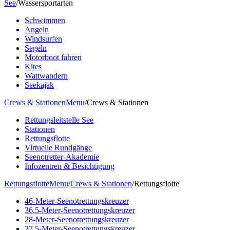
See
/
Wassersportarten
Schwimmen
Angeln
Windsurfen
Segeln
Motorboot fahren
Kites
Wattwandern
Seekajak
Crews & Stationen
Menu
/
Crews & Stationen
Rettungsleitstelle See
Stationen
Rettungsflotte
Virtuelle Rundgänge
Seenotretter-Akademie
Infozentren & Besichtigung
Rettungsflotte
Menu
/
Crews & Stationen
/
Rettungsflotte
46-Meter-Seenotrettungskreuzer
36,5-Meter-Seenotrettungskreuzer
28-Meter-Seenotrettungskreuzer
27,5-Meter-Seenotrettungskreuzer