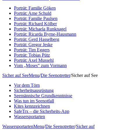
Porträt: Familie Göken
Porträt: Arne Schuld
Porträt: Familie Paulsen
Porträt: Richard Kölber
Porträt: Michaela Runknagel
Porträt: Ricarda Byrne-Hausmann
Porträt: Gerd Hasselberg
Porträt: Gregor Jeske
Porträt: Tim Eggers
Porträt: Tobias Pütz
Porträt: Axel Mussehl
Vom „Moses“ zum Vormann
Sicher auf See
Menu
/
Die Seenotretter
/
Sicher auf See
Vor dem Törn
Sicherheitsausrüstung
Seemännische Grundkenntnisse
Was tun im Seenotfall
Kites kennzeichnen
SafeTrx – die Sicherheits-App
Wassersportarten
Wassersportarten
Menu
/
Die Seenotretter
/
Sicher auf