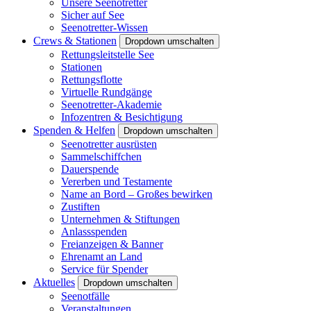
Unsere Seenotretter
Sicher auf See
Seenotretter-Wissen
Crews & Stationen
Dropdown umschalten
Rettungsleitstelle See
Stationen
Rettungsflotte
Virtuelle Rundgänge
Seenotretter-Akademie
Infozentren & Besichtigung
Spenden & Helfen
Dropdown umschalten
Seenotretter ausrüsten
Sammelschiffchen
Dauerspende
Vererben und Testamente
Name an Bord – Großes bewirken
Zustiften
Unternehmen & Stiftungen
Anlassspenden
Freianzeigen & Banner
Ehrenamt an Land
Service für Spender
Aktuelles
Dropdown umschalten
Seenotfälle
Veranstaltungen