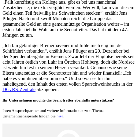
„Fällt kurzfristig ein Kollege aus, gibt es bei uns manchmal
Zusatzdienste, die extra vergütet werden. Wer will, kann von diesem
Geld einen Teil freiwillig ins Schweinchen stecken“, erzählt Jens
Pfluger. Nach rund zwölf Monaten reicht die Gruppe das
gesammelte Geld an eine gemeinnützige Organisation weiter – im
ersten Jahr fiel die Wahl auf die Seenotretter. Das hat mit dem 47-
Jährigen zu tun.
„Ich bin gebürtiger Bremerhavener und fühle mich eng mit der
Schifffahrt verbunden“, erzählt Jens Pfluger am 20. Dezember bei
der Spendenübergabe in Bremen. Zwar lebt der Fluglotse bereits seit
acht Jahren östlich von Lahr im Örtchen Hohberg, doch die Nordsee
ist weiterhin fest in seinem Herzen verankert. Genauso wie seine
Eltern unterstützt er die Seenotretter hin und wieder finanziell: „Ich
habe es von ihnen übernommen.“ Und so war es für ihn
naheliegend, den Inhalt des ersten vollen Sparschweinbauchs in der
DGzRS-Zentrale
abzugeben.
Ihr Unternehmen möchte die Seenotretter ebenfalls unterstützen?
Ihren Ansprechpartner und weitere Informationen zum Thema
Unternehmensspende finden Sie
hier
.